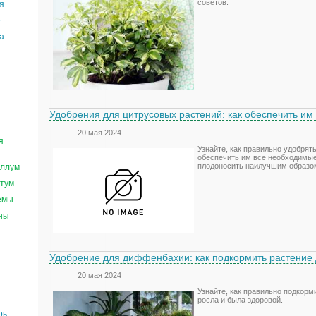
советов.
я
е
а
Удобрения для цитрусовых растений: как обеспечить и
20 мая 2024
я
Узнайте, как правильно удобрят
обеспечить им все необходимые
плодоносить наилучшим образо
ллум
тум
емы
ны
Удобрение для диффенбахии: как подкормить растение 
20 мая 2024
Узнайте, как правильно подкор
росла и была здоровой.
рь