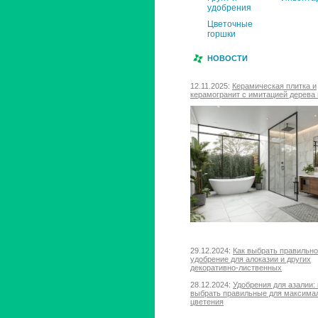
удобрения
Цветочные
горшки
НОВОСТИ
12.11.2025:
Керамическая плитка и
керамогранит с имитацией дерева 
29.12.2024:
Как выбрать правильн
удобрение для алоказии и других
декоративно-лиственных
28.12.2024:
Удобрения для азалии: 
выбрать правильные для максима
цветения