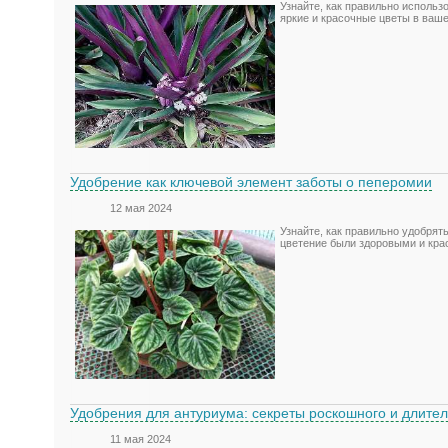
Узнайте, как правильно использ
яркие и красочные цветы в ваше
Удобрение как ключевой элемент заботы о пеперомии
12 мая 2024
Узнайте, как правильно удобрят
цветение были здоровыми и кра
Удобрения для антуриума: секреты роскошного и длител
11 мая 2024