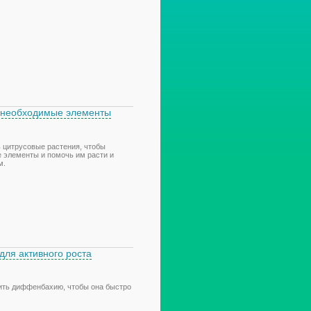
м необходимые элементы
ь цитрусовые растения, чтобы
 элементы и помочь им расти и
м.
для активного роста
мить диффенбахию, чтобы она быстро