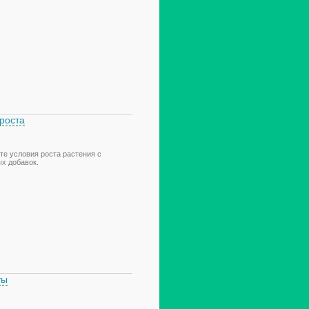
роста
те условия роста растения с
х добавок.
ты