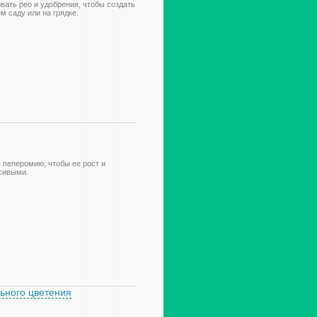
овать рео и удобрения, чтобы создать
м саду или на грядке.
ь пеперомию, чтобы ее рост и
сивыми.
ьного цветения