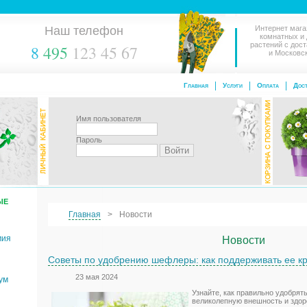
Наш телефон
Интернет мага
комнатных и
растений с дос
8
495
123 45 67
и Московс
Главная
Услуги
Оплата
Дост
Имя пользователя
Пароль
ЫЕ
Главная
Новости
мия
Новости
Советы по удобрению шефлеры: как поддерживать ее кр
23 мая 2024
ум
Узнайте, как правильно удобрят
великолепную внешность и здо