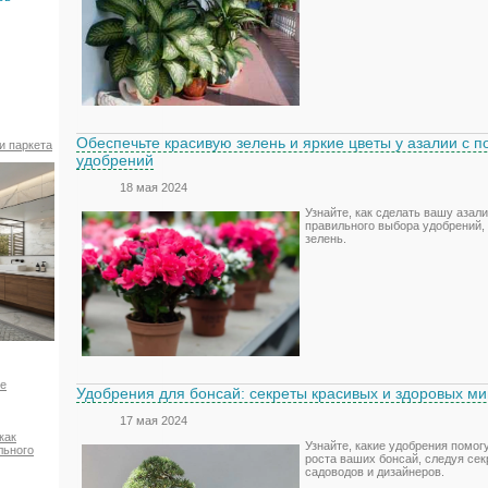
Обеспечьте красивую зелень и яркие цветы у азалии с
и паркета
удобрений
18 мая 2024
Узнайте, как сделать вашу азал
правильного выбора удобрений, 
зелень.
ое
Удобрения для бонсай: секреты красивых и здоровых м
17 мая 2024
как
Узнайте, какие удобрения помогу
льного
роста ваших бонсай, следуя се
садоводов и дизайнеров.