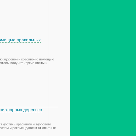
 помощью правильных
ию здоровой и красивой с помощью
чтобы получить яркие цветы и
иниатюрных деревьев
т достичь красивого и здорового
кретам и рекомендациям от опытных