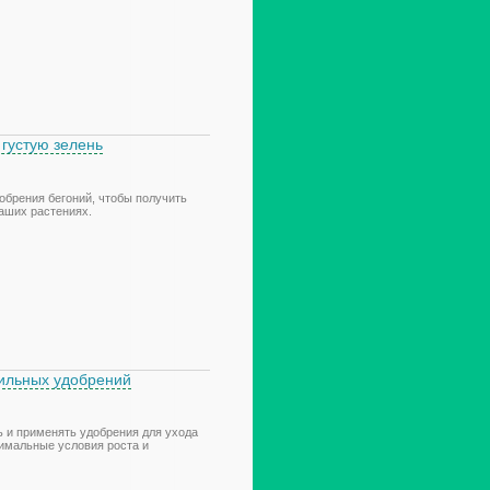
 густую зелень
обрения бегоний, чтобы получить
ваших растениях.
вильных удобрений
ь и применять удобрения для ухода
тимальные условия роста и