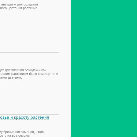
ь антуриум для создания
ного цветения растения.
ят для питания орхидей и как
 вашим растениям было комфортно и
выми цветами.
овье и красоту растения
удобрения цикламенов, чтобы
соту на все сезоны.