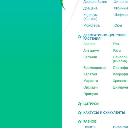
Диффенбахия
Фиттони
Драцена
Хвойны
Кодиеум
Шефлер
(Кротон)
Монстера
Юкка
ДЕКОРАТИВНО-ЦВЕТУЩИЕ
РАСТЕНИЯ
Азалия
Рео
Антуриум
Розы
Бегония
Сенполи
(Фиалка)
Бромелиевые
Спатифи
Калатея
Хлорофи
Маранта
Хризант
Орхидеи
Цикламе
Примула
ЦИТРУСЫ
КАКТУСЫ И СУККУЛЕНТЫ
РАЗНОЕ
Грунт и
Инвента