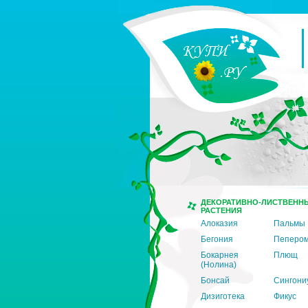
ДЕКОРАТИВНО-ЛИСТВЕНН
РАСТЕНИЯ
Алоказия
Пальмы
Бегония
Пеперо
Бокарнея
Плющ
(Нолина)
Бонсай
Сингони
Дизиготека
Фикус