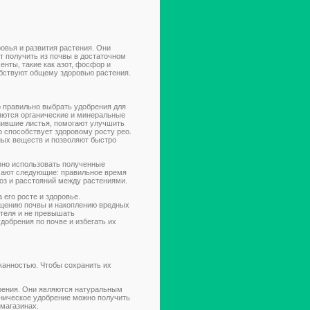
овья и развития растения. Они
т получить из почвы в достаточном
нты, такие как азот, фосфор и
обствуют общему здоровью растения.
о правильно выбрать удобрения для
ляются органические и минеральные
гнившие листья, помогают улучшить
 способствует здоровому росту рео.
ых веществ и позволяют быстро
вно использовать полученные
чают следующие: правильное время
оз и расстояний между растениями.
 его росте и здоровье.
ыщению почвы и накоплению вредных
теля и не превышать
обрения по почве и избегать их
канностью. Чтобы сохранить их
рения. Они являются натуральным
ническое удобрение можно получить
 магазинах.