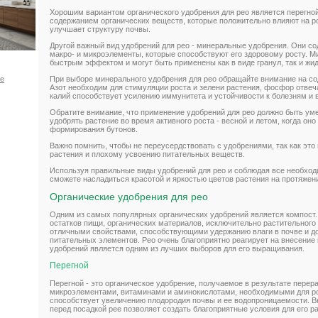
Хорошим вариантом органического удобрения для рео является перегно
содержанием органических веществ, которые положительно влияют на рос
улучшает структуру почвы.
Другой важный вид удобрений для рео - минеральные удобрения. Они с
макро- и микроэлементы, которые способствуют его здоровому росту. 
быстрым эффектом и могут быть применены как в виде гранул, так и жи
При выборе минерального удобрения для рео обращайте внимание на со
ое
Азот необходим для стимуляции роста и зелени растения, фосфор отвеча
калий способствует усилению иммунитета и устойчивости к болезням и 
Обратите внимание, что применение удобрений для рео должно быть ум
удобрять растение во время активного роста - весной и летом, когда оно
формирования бутонов.
Важно помнить, чтобы не переусердствовать с удобрениями, так как это
растения и плохому усвоению питательных веществ.
Используя правильные виды удобрений для рео и соблюдая все необход
сможете насладиться красотой и яркостью цветов растения на протяжени
Органические удобрения для рео
Одним из самых популярных органических удобрений является компост.
остатков пищи, органических материалов, исключительно растительного
отличными свойствами, способствующими удержанию влаги в почве и 
питательных элементов. Рео очень благоприятно реагирует на внесение к
удобрений является одним из лучших выборов для его выращивания.
Перегной
Перегной - это органическое удобрение, получаемое в результате перера
микроэлементами, витаминами и аминокислотами, необходимыми для рос
способствует увеличению плодородия почвы и ее водопроницаемости. В
перед посадкой рее позволяет создать благоприятные условия для его ра