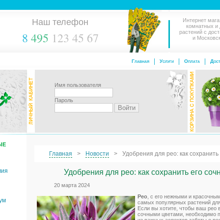
Наш телефон
Интернет мага
комнатных и
растений с дос
8
495
123 45 67
и Московс
Главная
Услуги
Оплата
Дост
Имя пользователя
Пароль
ЫЕ
Главная
Новости
Удобрения для рео: как сохранить
мия
Удобрения для рео: как сохранить его соч
20 марта 2024
Рео
, с его нежными и красочны
ум
самых популярных растений для
Если вы хотите, чтобы ваш рео 
сочными цветами, необходимо п