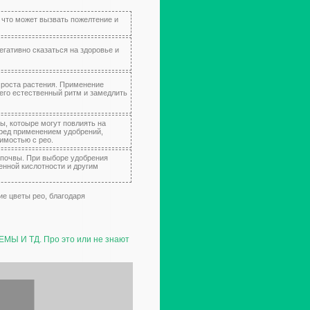
, что может вызвать пожелтение и
гативно сказаться на здоровье и
 роста растения. Применение
его естественный ритм и замедлить
, котоыре могут повлиять на
еред применением удобрений,
имостью с рео.
 почвы. При выборе удобрения
енной кислотности и другим
ие цветы рео, благодаря
 И ТД. Про это или не знают