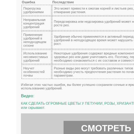
Ошибка
Последствие
Перегрузка
Это может привести к ожогам корней и листьев рео
удобрениями
отмирание растения.
Неправильная
Передозировка или недозировка удобрений может не
концентрация
росте рео.
удобрений
Применение
Удобрения обычно применяются в активный период
удобрений в
удобрений в неподходящее время может нарушить 
неподходящем
рост.
сезоне
Использование
Некоторые удобрения содержат вредные компоненты
несовместимых
здоровье рео или даже уничтожить его. Поэтому, п
удобрений
необходимо ознакомиться с их составом и совмест
Неучет
Разные виды рео могут требовать различных типов
особенностей
необходимо учесть предпочтения растения по почв
почвы
параметрам.
Избегая этих частых ошибок, вы более успешно сохранили сочные и ярк
использованию удобрений.
Видео:
КАК СДЕЛАТЬ ОГРОМНЫЕ ЦВЕТЫ У ПЕТУНИИ, РОЗЫ, ХРИЗАНТЕМЫ
или скрывают.
СМОТРЕТЬ