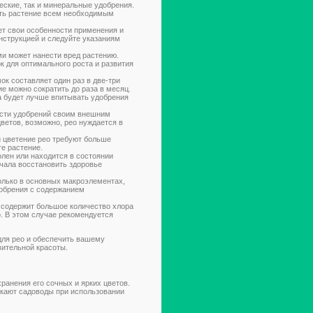
еские, так и минеральные удобрения.
ать растение всем необходимым
т свои особенности применения и
нструкцией и следуйте указаниям
ми может нанести вред растению.
 для оптимального роста и развития
к составляет один раз в две-три
ие можно сократить до раза в месяц.
а будет лучше впитывать удобрения
ости удобрений своим внешним
ветов, возможно, рео нуждается в
и цветение рео требуют больше
те растение.
олен или находится в состоянии
ачала восстановить здоровье
олько в основных макроэлементах,
Удобрения с содержанием
 содержит большое количество хлора
о. В этом случае рекомендуется
для рео и обеспечить вашему
вительной красоты.
анения его сочных и ярких цветов.
скают садоводы при использовании