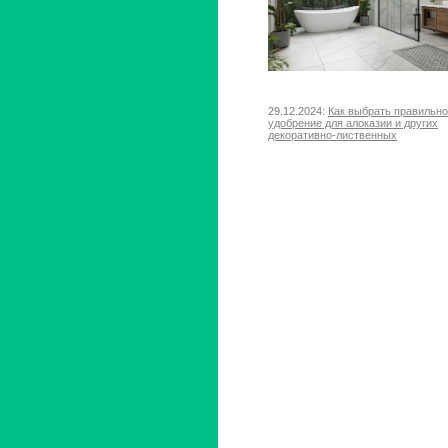
29.12.2024:
Как выбрать правильн
удобрение для алоказии и других
декоративно-лиственных