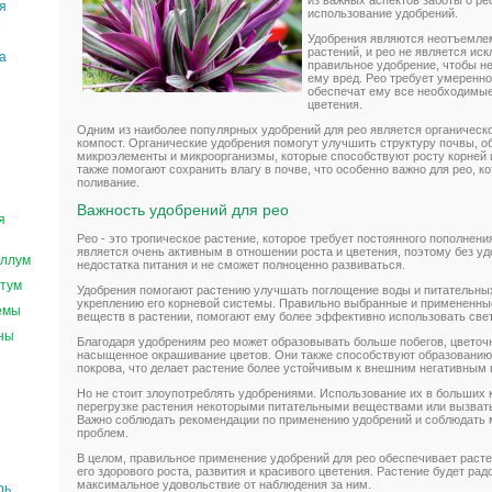
из важных аспектов заботы о ре
я
использование удобрений.
е
Удобрения являются неотъемле
растений, и рео не является ис
а
правильное удобрение, чтобы не
ему вред. Рео требует умеренно
обеспечат ему все необходимые
цветения.
Одним из наиболее популярных удобрений для рео является органическое
компост. Органические удобрения помогут улучшить структуру почвы, 
микроэлементы и микроорганизмы, которые способствуют росту корней 
также помогают сохранить влагу в почве, что особенно важно для рео, 
поливание.
Важность удобрений для рео
я
Рео - это тропическое растение, которое требует постоянного пополнен
является очень активным в отношении роста и цветения, поэтому без уд
ллум
недостатка питания и не сможет полноценно развиваться.
тум
Удобрения помогают растению улучшать поглощение воды и питательных
укреплению его корневой системы. Правильно выбранные и примененн
емы
веществ в растении, помогают ему более эффективно использовать свет,
ны
Благодаря удобрениям рео может образовывать больше побегов, цветочн
насыщенное окрашивание цветов. Они также способствуют образованию 
покрова, что делает растение более устойчивым к внешним негативным 
Но не стоит злоупотреблять удобрениями. Использование их в больших 
перегрузке растения некоторыми питательными веществами или вызват
Важно соблюдать рекомендации по применению удобрений и соблюдать 
проблем.
В целом, правильное применение удобрений для рео обеспечивает раст
его здорового роста, развития и красивого цветения. Растение будет рад
максимальное удовольствие от наблюдения за ним.
рь