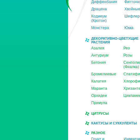
Диффенбахия
Фиттони
Драцена
Хвойны
Кодиеум
Шефлер
(Кротон)
Монстера
Юкка
ДЕКОРАТИВНО-ЦВЕТУЩИЕ
РАСТЕНИЯ
Азалия
Рео
Антуриум
Розы
Бегония
Сенполи
(Фиалка)
Бромелиевые
Спатифи
Калатея
Хлорофи
Маранта
Хризант
Орхидеи
Цикламе
Примула
ЦИТРУСЫ
КАКТУСЫ И СУККУЛЕНТЫ
РАЗНОЕ
Грунт и
Инвента