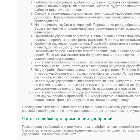
Выбирайте подходящие удобрения. Для рео подходят как органич
Однако, важно выбрать именно такие, которые будут обеспечив
набором питательных веществ.
Следуйте рекомендациям производителя. Каждое удобрение имее
дозировки. Перед использованием обязательно ознакомьтесь с и
производителя.
Не переусердствуйте с дозировкой. Переливание рео удобрения
Будьте аккуратны и придерживайтесь рекомендованных дозировок
вашего рео.
Применяйте удобрения регулярно. Оптимальная частота подкормо
недели в период активного роста растения. В период покоя питан
Удобряйте растение после полива. После обильного полива почв
и они будут легче доступны корням растения.
Наблюдайте за рео. Растение может сообщить вам о необходим
видом. Если листья становятся бледными или исчезает яркость ц
дополнительном питании.
Учитывайте особенности сезона. Весной и летом активные рост 
питательных веществ, поэтому в этот период регулярно удобряй
Не удобряйте болезненные или перегретые растения. Если рео б
стресса, удобрения могут только усугубить ситуацию. Лучше сн
растения и только потом приступать к подкормкам.
Используйте удобрения с микроэлементами. Рео нуждается не т
но и в микроэлементах, таких как железо, марганец, цинк и др. 
микроэлементов помогут растению быть здоровым и красивым.
Учитывайте особенности воды для полива. Если вода для полива
или других вредных примесей, они могут негативно влиять на ре
использовать фильтрованную или дистиллированную воду.
Соблюдение этих правил поможет вам правильно применять удобрения 
растению необходимое питание для здорового роста, ярких цветов и уди
Частые ошибки при применении удобрений
Применение удобрений для рео может стать эффективным способом сохр
Однако, есть некоторые распространенные ошибки, которые часто допу
удобрений. Вот некоторые из них: