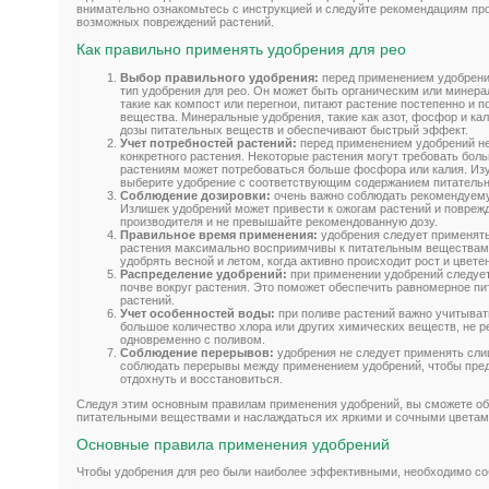
внимательно ознакомьтесь с инструкцией и следуйте рекомендациям пр
возможных повреждений растений.
Как правильно применять удобрения для рео
Выбор правильного удобрения:
перед применением удобрени
тип удобрения для рео. Он может быть органическим или минер
такие как компост или перегнои, питают растение постепенно и
вещества. Минеральные удобрения, такие как азот, фосфор и ка
дозы питательных веществ и обеспечивают быстрый эффект.
Учет потребностей растений:
перед применением удобрений не
конкретного растения. Некоторые растения могут требовать больш
растениям может потребоваться больше фосфора или калия. Изу
выберите удобрение с соответствующим содержанием питатель
Соблюдение дозировки:
очень важно соблюдать рекомендуему
Излишек удобрений может привести к ожогам растений и повреж
производителя и не превышайте рекомендованную дозу.
Правильное время применения:
удобрения следует применять
растения максимально восприимчивы к питательным веществам
удобрять весной и летом, когда активно происходит рост и цвете
Распределение удобрений:
при применении удобрений следует
почве вокруг растения. Это поможет обеспечить равномерное пи
растений.
Учет особенностей воды:
при поливе растений важно учитыват
большое количество хлора или других химических веществ, не 
одновременно с поливом.
Соблюдение перерывов:
удобрения не следует применять сли
соблюдать перерывы между применением удобрений, чтобы пре
отдохнуть и восстановиться.
Следуя этим основным правилам применения удобрений, вы сможете о
питательными веществами и наслаждаться их яркими и сочными цветам
Основные правила применения удобрений
Чтобы удобрения для рео были наиболее эффективными, необходимо со