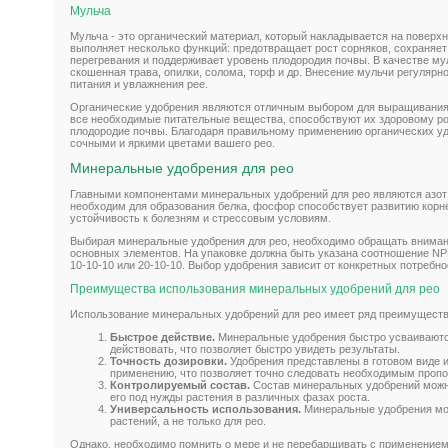
Мульча
Мульча - это органический материал, который накладывается на поверхн
выполняет несколько функций: предотвращает рост сорняков, сохраняет 
перегревания и поддерживает уровень плодородия почвы. В качестве му
скошенная трава, опилки, солома, торф и др. Внесение мульчи регуляр
питания и увлажнения рее.
Органические удобрения являются отличным выбором для выращивания
все необходимые питательные вещества, способствуют их здоровому ро
плодородие почвы. Благодаря правильному применению органических у
сочными и яркими цветами вашего рео.
Минеральные удобрения для рео
Главными компонентами минеральных удобрений для рео являются азот (N
необходим для образования белка, фосфор способствует развитию корне
устойчивость к болезням и стрессовым условиям.
Выбирая минеральные удобрения для рео, необходимо обращать внимани
основных элементов. На упаковке должна быть указана соотношение NP
10-10-10 или 20-10-10. Выбор удобрения зависит от конкретных потребн
Преимущества использования минеральных удобрений для рео
Использование минеральных удобрений для рео имеет ряд преимуществ
Быстрое действие.
Минеральные удобрения быстро усваиваютс
действовать, что позволяет быстро увидеть результаты.
Точность дозировки.
Удобрения представлены в готовом виде 
применению, что позволяет точно следовать необходимым проп
Контролируемый состав.
Состав минеральных удобрений можно
его под нужды растения в различных фазах роста.
Универсальность использования.
Минеральные удобрения мож
растений, а не только для рео.
Однако, необходимо помнить о мере и не перебарщивать с применением