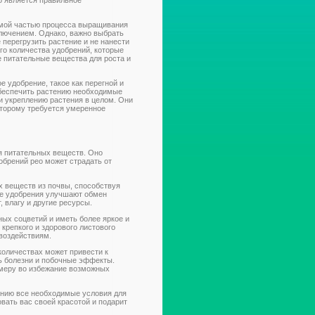
о является правильное
мой частью процесса выращивания
ключением. Однако, важно выбрать
 перегрузить растение и не нанести
го количества удобрений, которые
 питательные вещества для роста и
 удобрение, такое как перегной и
обеспечить растению необходимые
и укреплению растения в целом. Они
которому требуется умеренное
ия питательных веществ. Оно
обрений рео может страдать от
 веществ из почвы, способствуя
ые удобрения улучшают обмен
 влагу и другие ресурсы.
ых соцветий и иметь более яркое и
крепкого и здорового листового
воздействиям.
количествах может привести к
ь болезни и побочные эффекты.
меру во избежание возможных
ению все необходимые условия для
овать вас своей красотой и подарит