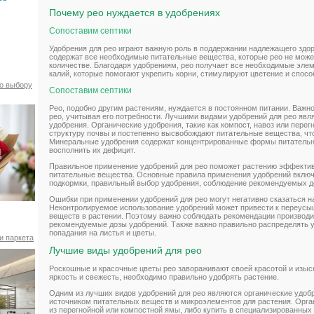
Почему рео нуждается в удобрениях
Сопоставим септики
Удобрения для рео играют важную роль в поддержании надлежащего здор
содержат все необходимые питательные вещества, которые рео не може
количестве. Благодаря удобрениям, рео получает все необходимые элеме
калий, которые помогают укрепить корни, стимулируют цветение и спос
по выбору
Сопоставим септики
Рео, подобно другим растениям, нуждается в постоянном питании. Важн
рео, учитывая его потребности. Лучшими видами удобрений для рео яв
удобрения. Органические удобрения, такие как компост, навоз или пере
структуру почвы и постепенно высвобождают питательные вещества, что
Минеральные удобрения содержат концентрированные формы питательн
восполнить их дефицит.
Правильное применение удобрений для рео поможет растению эффекти
питательные вещества. Основные правила применения удобрений вклю
подкормки, правильный выбор удобрения, соблюдение рекомендуемых д
Ошибки при применении удобрений для рео могут негативно сказаться на
Неконтролируемое использование удобрений может привести к переус
веществ в растении. Поэтому важно соблюдать рекомендации производи
рекомендуемые дозы удобрений. Также важно правильно распределять уд
попадания на листья и цветы.
и паркета
Лучшие виды удобрений для рео
Роскошные и красочные цветы рео завораживают своей красотой и изыс
яркость и свежесть, необходимо правильно удобрять растение.
Одним из лучших видов удобрений для рео являются органические удоб
источником питательных веществ и микроэлементов для растения. Орга
из перегнойной или компостной ямы, либо купить в специализированных