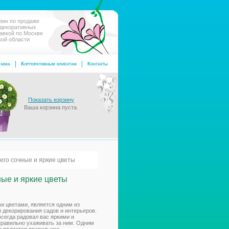
зин по продаже
 декоративных
тавкой по Москве
кой области
авка
Корпоративным клиентам
Контакты
Показать корзину
Ваша корзина пуста.
 его сочные и яркие цветы
ные и яркие цветы
ми цветами, является одним из
 декорирования садов и интерьеров.
всегда радовал вас яркими и
равильно ухаживать за ним. Одним