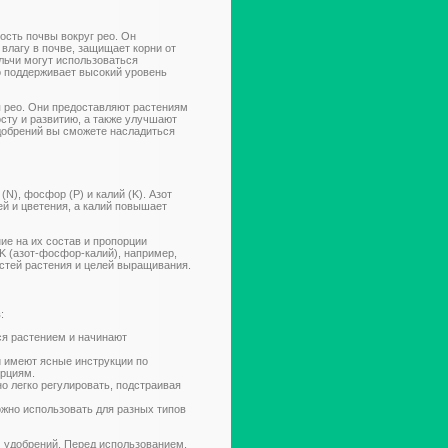
ость почвы вокруг рео. Он
влагу в почве, защищает корни от
льчи могут использоваться
но поддерживает высокий уровень
 рео. Они предоставляют растениям
сту и развитию, а также улучшают
добрений вы сможете насладиться
), фосфор (P) и калий (K). Азот
й и цветения, а калий повышает
е на их состав и пропорции
K (азот-фосфор-калий), например,
остей растения и целей выращивания.
:
я растением и начинают
и имеют ясные инструкции по
орциям.
 легко регулировать, подстраивая
но использовать для разных типов
 удобрений. Перед использованием,