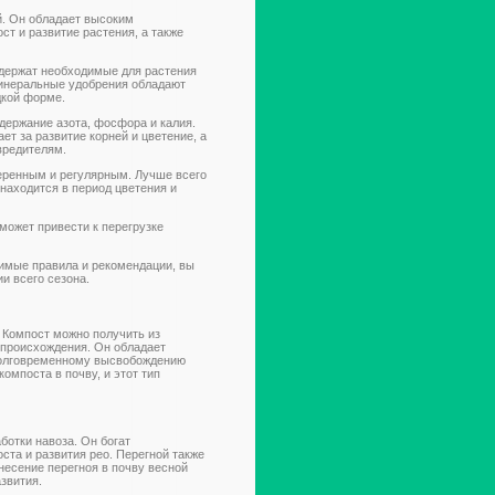
й. Он обладает высоким
т и развитие растения, а также
одержат необходимые для растения
Минеральные удобрения обладают
дкой форме.
держание азота, фосфора и калия.
ет за развитие корней и цветение, а
вредителям.
еренным и регулярным. Лучше всего
 находится в период цветения и
 может привести к перегрузке
имые правила и рекомендации, вы
и всего сезона.
 Компост можно получить из
 происхождения. Он обладает
долговременному высвобождению
омпоста в почву, и этот тип
ботки навоза. Он богат
та и развития рео. Перегной также
несение перегноя в почву весной
звития.