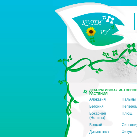
ДЕКОРАТИВНО-ЛИСТВЕНН
РАСТЕНИЯ
Алоказия
Пальмы
Бегония
Пеперо
Бокарнея
Плющ
(Нолина)
Бонсай
Сингони
Дизиготека
Фикус