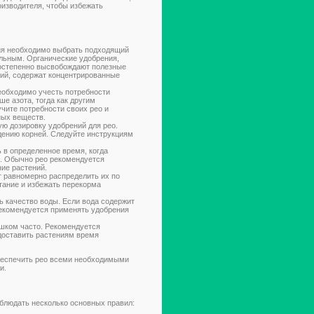
оизводителя, чтобы избежать
я необходимо выбрать подходящий
альным. Органические удобрения,
 постепенно высвобождают полезные
лий, содержат концентрированные
обходимо учесть потребности
е азота, тогда как другим
чите потребности своих рео и
ных веществ.
ю дозировку удобрений для рео.
дению корней. Следуйте инструкциям
 в определенное время, когда
. Обычно рео рекомендуется
ние растений.
 равномерно распределить их по
тание и избежать перекорма
ь качество воды. Если вода содержит
рекомендуется применять удобрения
шком часто. Рекомендуется
доставить растениям время
беспечить рео всеми необходимыми
и.
блюдать несколько основных правил: