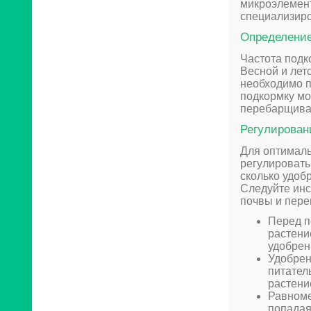
микроэлемент
специализиро
Определение
Частота подк
Весной и лето
необходимо п
подкормку мо
перебарщиват
Регулирован
Для оптимал
регулировать
сколько удоб
Следуйте инс
почвы и пере
Перед п
растени
удобрен
Удобрен
питател
растени
Равноме
попадая