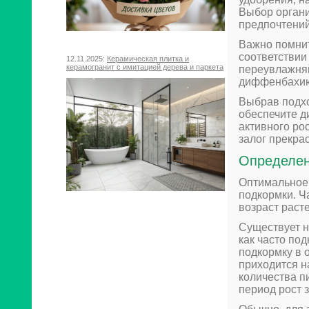
Выбор органи
предпочтени
Важно помнит
соответствии
12.11.2025:
Керамическая плитка и
керамогранит с имитацией дерева и паркета
переувлажняй
диффенбахи
Выбрав подхо
обеспечите 
активного ро
залог прекра
Определен
Оптимальное
подкормки. Ч
возраст расте
Существует н
как часто по
подкормку в 
приходится н
количества п
период рост 