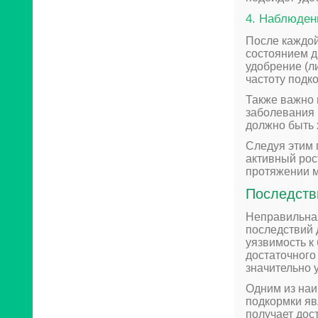
4. Наблюден
После каждой
состоянием д
удобрение (л
частоту подк
Также важно 
заболевания 
должно быть 
Следуя этим 
активный рос
протяжении м
Последств
Неправильная
последствий 
уязвимость к
достаточного
значительно 
Одним из на
подкормки яв
получает дос