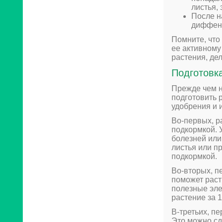
листья, 
После н
диффенб
Помните, что
ее активному
растения, де
Подготовк
Прежде чем 
подготовить 
удобрения и 
Во-первых, р
подкормкой. 
болезней или
листья или п
подкормкой.
Во-вторых, п
поможет раст
полезные эле
растение за 1
В-третьих, п
Это можно сд