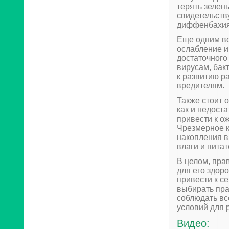
терять зелен
свидетельств
диффенбахия 
Еще одним в
ослабление и
достаточного
вирусам, бак
к развитию р
вредителям.
Также стоит о
как и недоста
привести к ож
Чрезмерное к
накопления в
влаги и пита
В целом, пра
для его здор
привести к с
выбирать пра
соблюдать вс
условий для 
Видео: