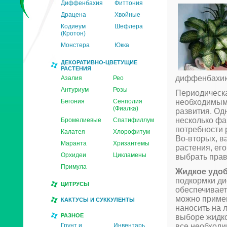
Диффенбахия
Фиттония
Драцена
Хвойные
Кодиеум
Шефлера
(Кротон)
Монстера
Юкка
ДЕКОРАТИВНО-ЦВЕТУЩИЕ
РАСТЕНИЯ
диффенбахию 
Азалия
Рео
Антуриум
Розы
Периодическа
Бегония
Сенполия
необходимым
(Фиалка)
развития. Од
несколько фа
Бромелиевые
Спатифиллум
потребности 
Калатея
Хлорофитум
Во-вторых, в
Маранта
Хризантемы
растения, ег
Орхидеи
Цикламены
выбрать прав
Примула
Жидкое удо
подкормки ди
ЦИТРУСЫ
обеспечивает
можно примен
КАКТУСЫ И СУККУЛЕНТЫ
наносить на 
РАЗНОЕ
выборе жидко
Грунт и
Инвентарь
все необходи