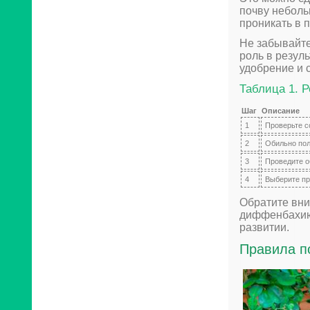
почву неболь
проникать в п
Не забывайте
роль в резул
удобрение и 
Таблица 1. Р
Шаг
Описание
1
Проверьте с
2
Обильно пол
3
Проведите о
4
Выберите пр
Обратите вни
диффенбахию 
развитии.
Правила п