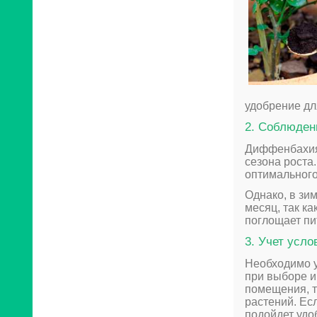
удобрение дл
2. Соблюден
Диффенбахия 
сезона роста
оптимального
Однако, в зи
месяц, так к
поглощает пи
3. Учет усл
Необходимо у
при выборе и
помещения, т
растений. Ес
подойдет удо