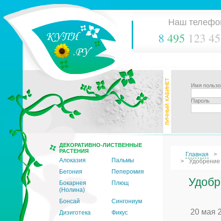
Наш телефо
8
495
123 45
Имя пользо
Пароль
ДЕКОРАТИВНО-ЛИСТВЕННЫЕ
РАСТЕНИЯ
Главная
Алоказия
Пальмы
Удобрение 
Бегония
Пеперомия
Удобр
Бокарнея
Плющ
(Нолина)
Бонсай
Сингониум
20 мая 
Дизиготека
Фикус