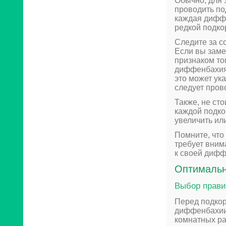
Обычно, для 
проводить по
каждая диффе
редкой подко
Следите за с
Если вы заме
признаком то
диффенбахия 
это может ук
следует пров
Также, не ст
каждой подко
увеличить ил
Помните, что
требует вним
к своей дифф
Оптимальн
Выбор прави
Перед подко
диффенбахии.
комнатных ра