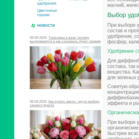
удобрения
магний, желез
Цветочные
Выбор удо
горшки
При выборе у
НОВОСТИ
состав и про
удобрение, с
09.08.2026:
Тюльпаны в вазе: почему
фосфор, калий
вытягиваются и как сохранить букет свежим
Удобрение с
Для диффенб
состава, так
вещества. Ка
для зеленых 
Советую обра
концентрация
диффенбахии,
06.08.2026:
Как купить цветы: гид по выбору
эффекта и ра
свежего букета
Органическо
При выборе у
органические
быстрее всас
удобрения, н