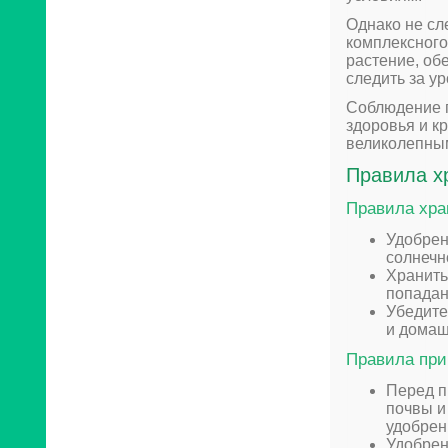
Однако не сл
комплексного
растение, обе
следить за у
Соблюдение п
здоровья и к
великолепны
Правила х
Правила хра
Удобрен
солнечн
Хранить
попадан
Убедите
и домаш
Правила при
Перед п
почвы и
удобрен
Удобрен