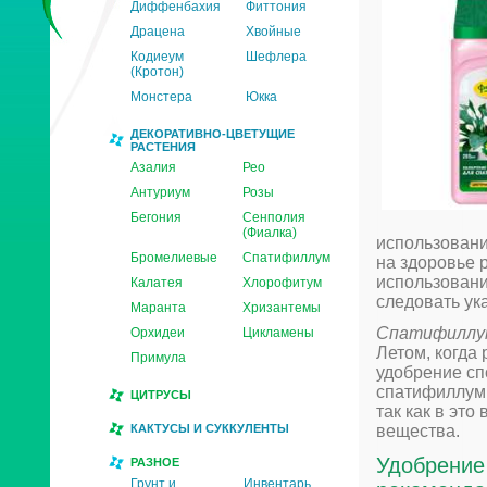
Диффенбахия
Фиттония
Драцена
Хвойные
Кодиеум
Шефлера
(Кротон)
Монстера
Юкка
ДЕКОРАТИВНО-ЦВЕТУЩИЕ
РАСТЕНИЯ
Азалия
Рео
Антуриум
Розы
Бегония
Сенполия
(Фиалка)
использовани
Бромелиевые
Спатифиллум
на здоровье 
использовани
Калатея
Хлорофитум
следовать ук
Маранта
Хризантемы
Спатифиллум
Орхидеи
Цикламены
Летом, когда
Примула
удобрение сп
спатифиллум 
ЦИТРУСЫ
так как в эт
КАКТУСЫ И СУККУЛЕНТЫ
вещества.
Удобрение
РАЗНОЕ
Грунт и
Инвентарь