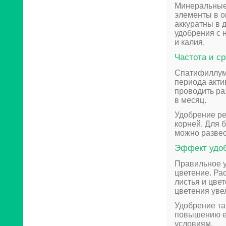
Минеральные 
элементы в о
аккуратны в 
удобрения с 
и калия.
Частота и с
Спатифиллуму
периода акти
проводить ра
в месяц.
Удобрение ре
корней. Для 
можно развес
Эффект удо
Правильное у
цветение. Ра
листья и цве
цветения уве
Удобрение та
повышению ег
условиям.