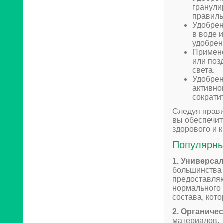
гранули
правиль
Удобрен
в воде 
удобрен
Примене
или поз
света.
Удобрен
активно
сократит
Следуя прави
вы обеспечит
здорового и к
Популярны
1. Универса
большинства 
предоставляю
нормального 
состава, кот
2. Органиче
материалов, 