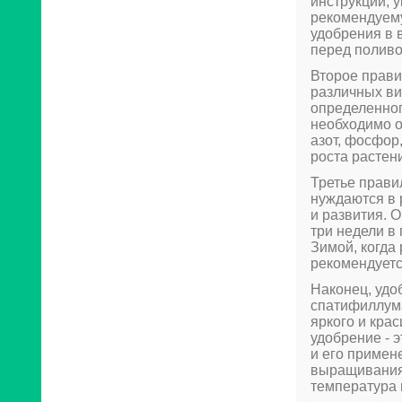
инструкции, 
рекомендуему
удобрения в 
перед поливо
Второе прави
различных ви
определенног
необходимо о
азот, фосфор
роста растен
Третье прави
нуждаются в 
и развития. 
три недели в 
Зимой, когда
рекомендуетс
Наконец, удо
спатифиллум
яркого и кра
удобрение - 
и его примен
выращивания,
температура 