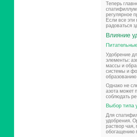
Теперь главн
спатифиллума
регулярное п
Если все эти
радоваться з
Влияние у
Питательны
Удобрение д
элементы: азо
массы и обра
системы и фо
образованию 
Однако не сл
азота может 
соблюдать ре
Выбор типа 
Для спатифил
удобрения. О
раствор чая,
обогащению 