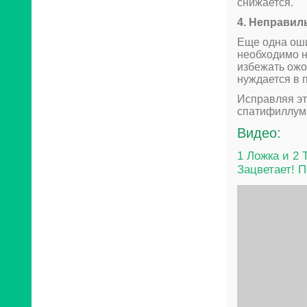
снижается.
4. Неправил
Еще одна оши
необходимо н
избежать ожо
нуждается в 
Исправляя эт
спатифиллума
Видео:
1 Ложка и 2
Зацветает! 