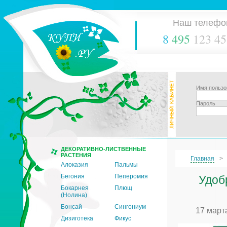
Наш телефо
8
495
123 45
Имя пользо
Пароль
ДЕКОРАТИВНО-ЛИСТВЕННЫЕ
РАСТЕНИЯ
Главная
Алоказия
Пальмы
Бегония
Пеперомия
Удоб
Бокарнея
Плющ
(Нолина)
Бонсай
Сингониум
17 март
Дизиготека
Фикус