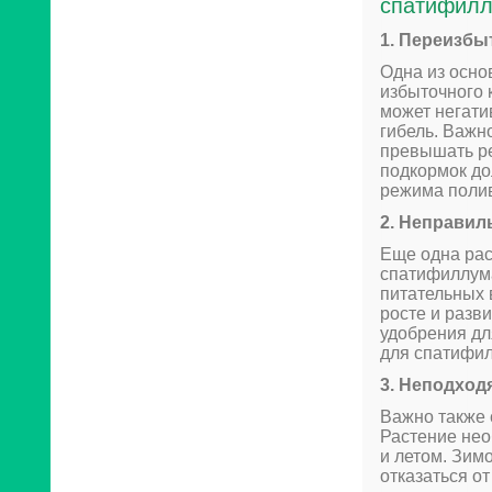
спатифил
1. Переизбы
Одна из осно
избыточного 
может негати
гибель. Важн
превышать ре
подкормок до
режима полив
2. Неправил
Еще одна рас
спатифиллум
питательных 
росте и разв
удобрения дл
для спатифи
3. Неподход
Важно также 
Растение нео
и летом. Зим
отказаться от