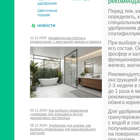
рекоменда
удобрения
Перед тем, к
Цветочные
горшки
определить, 
специальным
НОВОСТИ
удобрениям д
спатифиллум
12.11.2025:
Керамическая плитка и
керамогранит с имитацией дерева и паркета
При выборе у
его состав. 
фосфор и кал
функциониров
железо, магн
Рекомендуетс
инструкцией 
2-3 недели в
до 1 раза в 
рекомендуемо
обжига корне
29.12.2024:
Как выбрать правильное
Для удобрени
удобрение для алоказии и других
гранулирован
декоративно-лиственных
с водой в соо
28.12.2024:
Удобрения для азалии: как
получившимс
выбрать правильные для максимального
цветения
на поверхнос
при поливе.