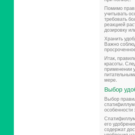
Помимо прав
учитывать ос
требовать бо
реакцией рас
дозировку ил
Хранить удоб
Важно соблюд
просроченное
Итак, правил
красоты. Сле
применении у
питательными
мере.
Выбор удо
Выбор правил
спатифиллума
особенности 
Спатифиллум 
его удобрени
содержат дос
удобрения на