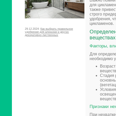
Важно помнит
для цикламен
также привес
строго приде
удобрения, ч
цикламенов.
29.12.2024:
Как выбрать правильное
Определен
удобрение для алоказии и других
декоративно-лиственных
веществах
Факторы, вл
Для определе
необходимо у
Возраст
веществ
Стадия 
основны
(вегетац
Условия
освещен
веществ
Признаки не
При нехватке