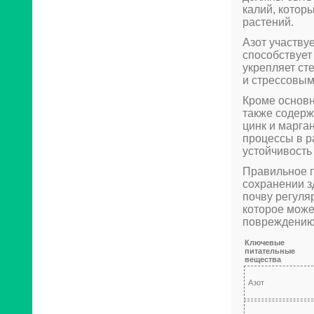
калий, котор
растений.
Азот участву
способствует
укрепляет ст
и стрессовым
Кроме основн
также содерж
цинк и марга
процессы в р
устойчивость 
Правильное п
сохранении з
почву регуля
которое може
повреждению 
Ключевые
питательные
вещества
Азот