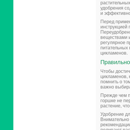
растительных
удобрения со
и эффективно
Перед примен
инструкцией 
Переудобрени
веществами и
регулярное 
питательных 
цикламенов.
Правильно
Чтобы достич
цикламенов, 
помнить о то
важно выбир
Прежде чем п
горшке не пе
растение, чт
Удобрение дл
Внимательно 
рекомендации
поливают рас