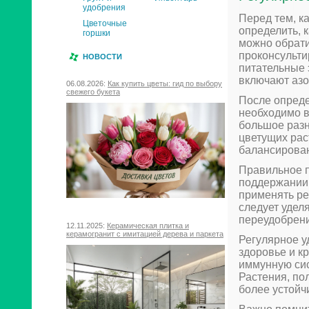
удобрения
Перед тем, к
Цветочные
определить, 
горшки
можно обрати
проконсульти
НОВОСТИ
питательные 
включают азо
06.08.2026:
Как купить цветы: гид по выбору
свежего букета
После опреде
необходимо в
большое разн
цветущих рас
балансирован
Правильное п
поддержании 
применять ре
следует удел
переудобрени
12.11.2025:
Керамическая плитка и
керамогранит с имитацией дерева и паркета
Регулярное у
здоровье и к
иммунную сис
Растения, по
более устойч