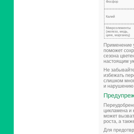
Фосфор
Калий
Микроэлементы
(железо, медь,
цинк, марганец)
Применение у
поможет сохр
сезона цвете
настоящим ук
Не забывайте
избежать пер
слишком мног
и нарушению 
Предупреж
Переудобрен
цикламена и 
может вызват
роста, а так
Для предотв