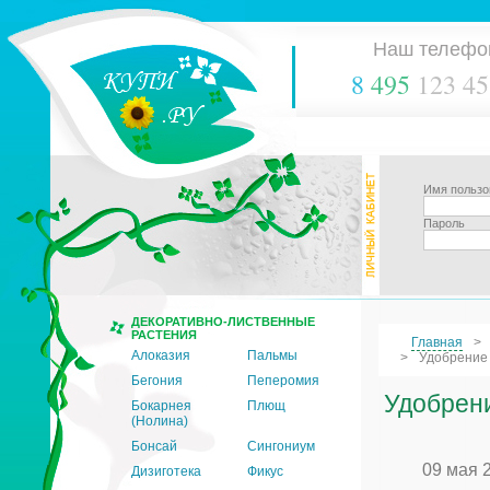
Наш телефо
8
495
123 45
Имя пользо
Пароль
ДЕКОРАТИВНО-ЛИСТВЕННЫЕ
РАСТЕНИЯ
Главная
Алоказия
Пальмы
Удобрение 
Бегония
Пеперомия
Удобрен
Бокарнея
Плющ
(Нолина)
Бонсай
Сингониум
09 мая 
Дизиготека
Фикус