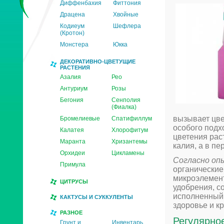
Диффенбахия
Фиттония
Драцена
Хвойные
Кодиеум
Шефлера
(Кротон)
Монстера
Юкка
ДЕКОРАТИВНО-ЦВЕТУЩИЕ
РАСТЕНИЯ
Азалия
Рео
Антуриум
Розы
Бегония
Сенполия
(Фиалка)
вызывает цве
Бромелиевые
Спатифиллум
особого подх
Калатея
Хлорофитум
цветения рас
Маранта
Хризантемы
калия, а в п
Орхидеи
Цикламены
Согласно оп
Примула
органические
микроэлемент
ЦИТРУСЫ
удобрения, с
исполненный 
КАКТУСЫ И СУККУЛЕНТЫ
здоровье и к
РАЗНОЕ
Регулярно
Грунт и
Инвентарь