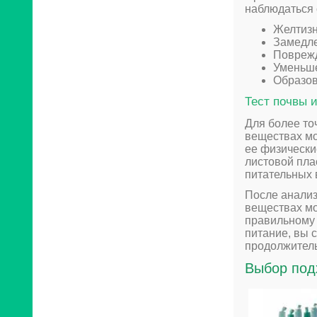
наблюдаться 
Желтизн
Замедле
Поврежд
Уменьше
Образов
Тест почвы 
Для более то
веществах мо
ее физически
листовой пла
питательных 
После анализ
веществах мо
правильному
питание, вы 
продолжител
Выбор под