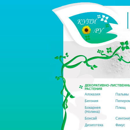
ДЕКОРАТИВНО-ЛИСТВЕНН
РАСТЕНИЯ
Алоказия
Пальмы
Бегония
Пеперо
Бокарнея
Плющ
(Нолина)
Бонсай
Сингони
Дизиготека
Фикус