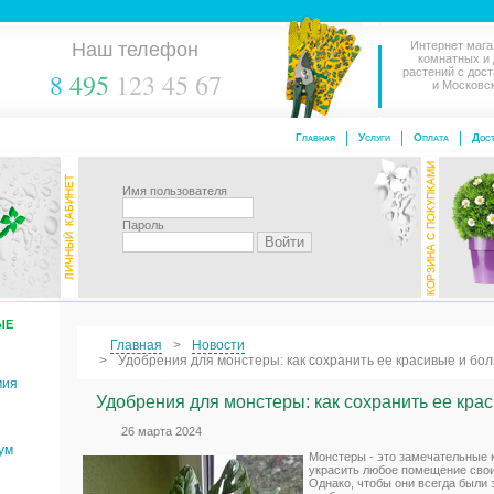
Наш телефон
Интернет мага
комнатных и
растений с дос
8
495
123 45 67
и Московс
Главная
Услуги
Оплата
Дост
Имя пользователя
Пароль
ЫЕ
Главная
Новости
Удобрения для монстеры: как сохранить ее красивые и бо
мия
Удобрения для монстеры: как сохранить ее кра
26 марта 2024
ум
Монстеры - это замечательные 
украсить любое помещение сво
Однако, чтобы они всегда были