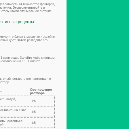
дет зависеть от множества факторов,
астения. Экспериментируйте и
 чтобы найти оптимальное питание
ективные рецепты
змельчите банан в мешочке и залейте
невый цвет. Затем разведите его
 1 литр воды. Залейте кофе кипятком
в соотношении 1:5. Полейте
те чай, оставьте его настояться и
нстеру.
Соотношение
я
раствора
лить водой,
1:5
оставить на 1 час,
1:5
ить настояться,
1:5
дой