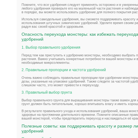
Помните, что все удобрения следует применять осторожно и в умеренн
любого удобрения проверьте его на маленькой части растения и наблюда
в порядке, вы можете использовать удобрение для полного покрытия рас
Используя самодельные удобрения, вы сможете поддерживать красоту и
использования штучных химических удобрений. Уделите время своим ра
радуя вас своей красотой и здоровьем.
Опасность переухода монстеры: как избежать переуход
удобрений
1. Выбор правильного удобрения
Перед тем как приступить к удобрению монстеры, необходимо выбрать 
растения. Важно учитывать конкретные потребности вашей монстеры и 
необходимые микроэлементы.
2. Правильные пропорции и частота удобрений
Очень важно соблюдать правильные пропорции при удобрении монстер
дозы, указанные на упаковке удобрений. Также следите за частотой удо
слишком часто, это может привести к переуходу.
3. Правильный выбор грунта
Выбор правильного грунта для выращивания монстеры также важен для
грунт должен быть питательным, хорошо впитывать влагу и иметь хоро
В результате правильного ухода и использования удобрений, ваша монст
здоровье на протяжении длительного времени. Помните описанные прав
вашей монстерой, чтобы предотвратить переуход и наслаждаться её кр
Полезные советы: как поддерживать красоту и размер л
удобрений