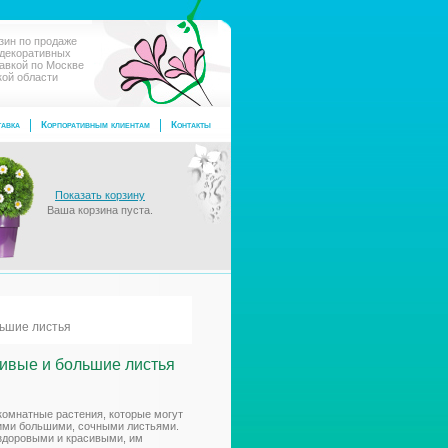
зин по продаже
 декоративных
тавкой по Москве
кой области
авка
Корпоративным клиентам
Контакты
Показать корзину
Ваша корзина пуста.
льшие листья
сивые и большие листья
комнатные растения, которые могут
ими большими, сочными листьями.
 здоровыми и красивыми, им