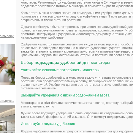
монстеры. Рекомендуется удобрять растение каждые 2-4 недели в течени
поддержит постоянное питание монстеры и поможет ей расти и развиват
Кроме того, можно воспользоваться самодельными удобрениями для мо
использовать настой шелухи от яиц или кофейные гущи. Такие рецепты 
эффективны в плане питания растения.
Однако необходимо быть осторожным при использовании удобрений для
привести к переувлажнению почвы и перегоранию корней растения. Чтоб
прочитать инструкцию к удобрению и соблюдать дозировку, а также учи
по выбору
на определенное удобрение.
Удобрения являются важным элементом ухода за монстерой и способст
ее листьев. Необходимо правильно выбирать удобрения, уделять вниман
также быть внимательными к реакции монстеры на питательные веществ
красивыми и здоровыми листьями монстеры на протяжении всего сезона
Выбор подходящих удобрений для монстеры
Учитывайте основные потребности монстеры
Перед выбором удобрений для монстеры важно учитывать ее основные п
растение, она предпочитает влажную почву, периодическое поливание и 
солнечных лучей. Удобрение должно соответствовать этим особенностя
питательные элементы.
Выбирайте удобрения с низким содержанием азота
и паркета
Монстера не любит большие количества азота в почве, поэтому выбира
этого элемента. exmo
Лучше всего подходят удобрения с балансированным содержанием осно
таких как калий, фосфор, магний и железо. Они помогут поддержать здо
Используйте жидкие удобрения
Жидкие удобрения являются предпочтительным вариантом для удобрения