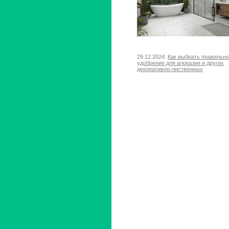
29.12.2024:
Как выбрать правильн
удобрение для алоказии и других
декоративно-лиственных