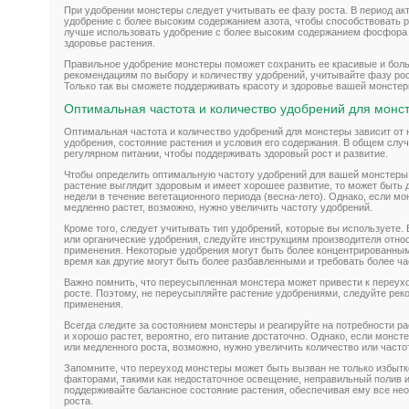
При удобрении монстеры следует учитывать ее фазу роста. В период ак
удобрение с более высоким содержанием азота, чтобы способствовать р
лучше использовать удобрение с более высоким содержанием фосфора 
здоровье растения.
Правильное удобрение монстеры поможет сохранить ее красивые и бол
рекомендациям по выбору и количеству удобрений, учитывайте фазу рост
Только так вы сможете поддерживать красоту и здоровье вашей монстер
Оптимальная частота и количество удобрений для монс
Оптимальная частота и количество удобрений для монстеры зависит от 
удобрения, состояние растения и условия его содержания. В общем слу
регулярном питании, чтобы поддерживать здоровый рост и развитие.
Чтобы определить оптимальную частоту удобрений для вашей монстеры, 
растение выглядит здоровым и имеет хорошее развитие, то может быть д
недели в течение вегетационного периода (весна-лето). Однако, если м
медленно растет, возможно, нужно увеличить частоту удобрений.
Кроме того, следует учитывать тип удобрений, которые вы используете
или органические удобрения, следуйте инструкциям производителя отно
применения. Некоторые удобрения могут быть более концентрированным
время как другие могут быть более разбавленными и требовать более ча
Важно помнить, что переусыпленная монстера может привести к переуход
росте. Поэтому, не переусыпляйте растение удобрениями, следуйте рек
применения.
Всегда следите за состоянием монстеры и реагируйте на потребности р
и хорошо растет, вероятно, его питание достаточно. Однако, если монст
или медленного роста, возможно, нужно увеличить количество или часто
Запомните, что переуход монстеры может быть вызван не только избытк
факторами, такими как недостаточное освещение, неправильный полив и
поддерживайте балансное состояние растения, обеспечивая ему все не
роста.