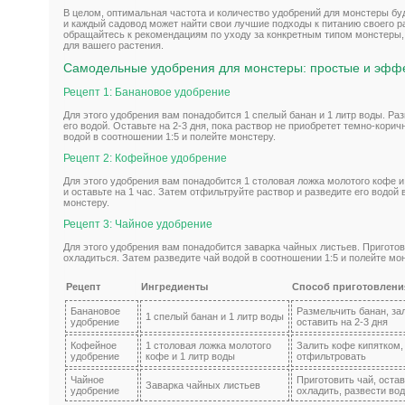
В целом, оптимальная частота и количество удобрений для монстеры бу
и каждый садовод может найти свои лучшие подходы к питанию своего р
обращайтесь к рекомендациям по уходу за конкретным типом монстеры,
для вашего растения.
Самодельные удобрения для монстеры: простые и эфф
Рецепт 1: Банановое удобрение
Для этого удобрения вам понадобится 1 спелый банан и 1 литр воды. Ра
его водой. Оставьте на 2-3 дня, пока раствор не приобретет темно-корич
водой в соотношении 1:5 и полейте монстеру.
Рецепт 2: Кофейное удобрение
Для этого удобрения вам понадобится 1 столовая ложка молотого кофе и
и оставьте на 1 час. Затем отфильтруйте раствор и разведите его водой 
монстеру.
Рецепт 3: Чайное удобрение
Для этого удобрения вам понадобится заварка чайных листьев. Приготовь
охладиться. Затем разведите чай водой в соотношении 1:5 и полейте мо
Рецепт
Ингредиенты
Способ приготовлени
Банановое
Размельчить банан, за
1 спелый банан и 1 литр воды
удобрение
оставить на 2-3 дня
Кофейное
1 столовая ложка молотого
Залить кофе кипятком, 
удобрение
кофе и 1 литр воды
отфильтровать
Чайное
Приготовить чай, остав
Заварка чайных листьев
удобрение
охладить, развести во