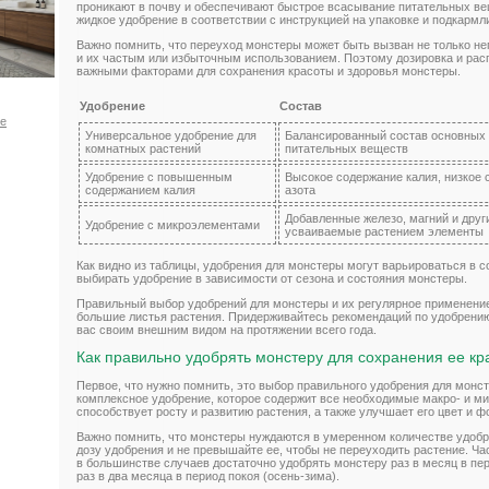
проникают в почву и обеспечивают быстрое всасывание питательных ве
жидкое удобрение в соответствии с инструкцией на упаковке и подкармл
Важно помнить, что переуход монстеры может быть вызван не только н
и их частым или избыточным использованием. Поэтому дозировка и рас
важными факторами для сохранения красоты и здоровья монстеры.
Удобрение
Состав
ое
Универсальное удобрение для
Балансированный состав основных
комнатных растений
питательных веществ
Удобрение с повышенным
Высокое содержание калия, низкое
содержанием калия
азота
Добавленные железо, магний и друг
Удобрение с микроэлементами
усваиваемые растением элементы
Как видно из таблицы, удобрения для монстеры могут варьироваться в с
выбирать удобрение в зависимости от сезона и состояния монстеры.
Правильный выбор удобрений для монстеры и их регулярное применение
большие листья растения. Придерживайтесь рекомендаций по удобрению
вас своим внешним видом на протяжении всего года.
Как правильно удобрять монстеру для сохранения ее кр
Первое, что нужно помнить, это выбор правильного удобрения для мон
комплексное удобрение, которое содержит все необходимые макро- и м
способствует росту и развитию растения, а также улучшает его цвет и ф
Важно помнить, что монстеры нуждаются в умеренном количестве удоб
дозу удобрения и не превышайте ее, чтобы не переуходить растение. Час
в большинстве случаев достаточно удобрять монстеру раз в месяц в пер
раз в два месяца в период покоя (осень-зима).