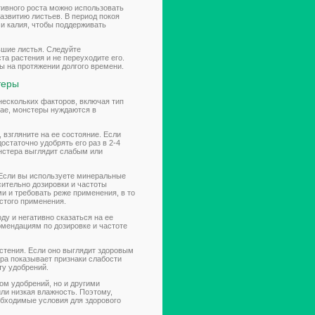
тивного роста можно использовать
азвитию листьев. В период покоя
и калия, чтобы поддерживать
ьшие листья. Следуйте
а растения и не переуходите его.
ы на протяжении долгого времени.
теры
нескольких факторов, включая тип
чае, монстеры нуждаются в
взгляните на ее состояние. Если
остаточно удобрять его раз в 2-4
онстера выглядит слабым или
. Если вы используете минеральные
сительно дозировки и частоты
и и требовать реже применения, в то
стого применения.
у и негативно сказаться на ее
омендациям по дозировке и частоте
астения. Если оно выглядит здоровым
ера показывает признаки слабости
ту удобрений.
ом удобрений, но и другими
ли низкая влажность. Поэтому,
обходимые условия для здорового