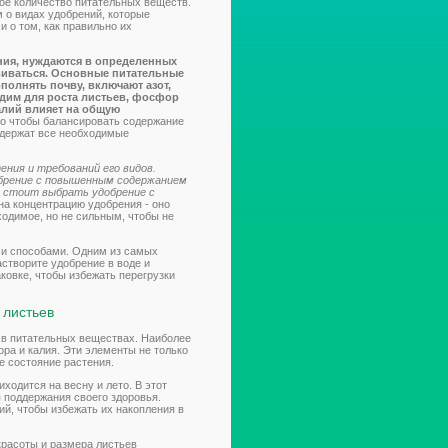
ое количество питательных веществ.
 о видах удобрений, которые
и о том, как правильно их
ения, нуждаются в определенных
звиваться. Основные питательные
полнять почву, включают азот,
дим для роста листьев, фосфор
алий влияет на общую
го чтобы балансировать содержание
одержат все необходимые
ния и требований его видов.
брение с повышенным содержанием
у стоит выбрать удобрение с
на концентрацию удобрения - оно
одимое, но не сильным, чтобы не
и способами. Одним из самых
створите удобрение в воде и
ковке, чтобы избежать перегрузки
 листьев
 в питательных веществах. Наиболее
а и калия. Эти элементы не только
е состояние растения.
ходится на весну и лето. В этот
 поддержания своего здоровья.
й, чтобы избежать их накопления в
красоты и размера листьев