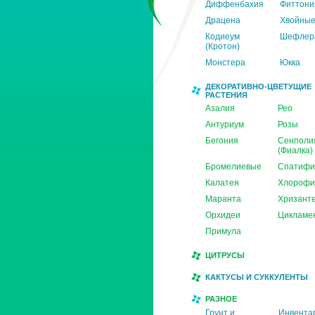
Диффенбахия
Фиттони
Драцена
Хвойны
Кодиеум
Шефлер
(Кротон)
Монстера
Юкка
ДЕКОРАТИВНО-ЦВЕТУЩИЕ
РАСТЕНИЯ
Азалия
Рео
Антуриум
Розы
Бегония
Сенполи
(Фиалка)
Бромелиевые
Спатифи
Калатея
Хлорофи
Маранта
Хризант
Орхидеи
Цикламе
Примула
ЦИТРУСЫ
КАКТУСЫ И СУККУЛЕНТЫ
РАЗНОЕ
Грунт и
Инвента