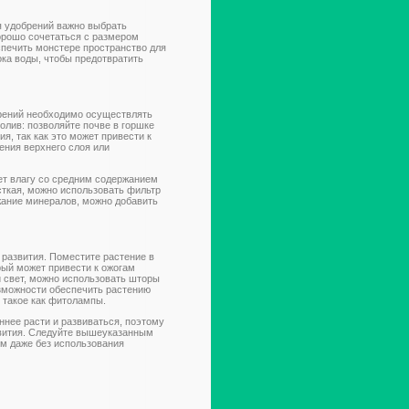
я удобрений важно выбрать
орошо сочетаться с размером
спечить монстере пространство для
тока воды, чтобы предотвратить
брений необходимо осуществлять
олив: позволяйте почве в горшке
, так как это может привести к
ения верхнего слоя или
ет влагу со средним содержанием
сткая, можно использовать фильтр
жание минералов, можно добавить
 развития. Поместите растение в
рый может привести к ожогам
й свет, можно использовать шторы
озможности обеспечить растению
 такое как фитолампы.
нее расти и развиваться, поэтому
звития. Следуйте вышеуказанным
ем даже без использования