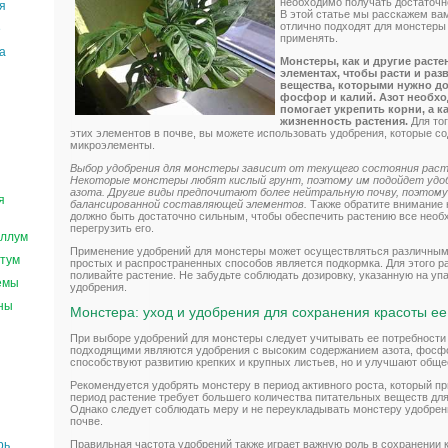
необходимо получать достаточн
я
В этой статье мы расскажем вам
отлично подходят для монстеры 
е
применять.
а
Монстеры, как и другие раст
элементах, чтобы расти и ра
вещества, которыми нужно до
фосфор и калий. Азот необхо
помогает укрепить корни, а к
жизненность растения.
Для то
этих элементов в почве, вы можете использовать удобрения, которые с
микроэлементы.
Выбор удобрения для монстеры зависит от текущего состояния расте
Некоторые монстеры любят кислый грунт, поэтому им подойдет удо
азота. Другие виды предпочитают более нейтральную почву, поэтом
я
балансированной составляющей элементов.
Также обратите внимание 
должно быть достаточно сильным, чтобы обеспечить растению все необх
перегрузить его.
ллум
Применение удобрений для монстеры может осуществляться различным
тум
простых и распространенных способов является подкормка. Для этого ра
поливайте растение. Не забудьте соблюдать дозировку, указанную на упа
емы
удобрения.
ны
Монстера: уход и удобрения для сохранения красоты ее
При выборе удобрений для монстеры следует учитывать ее потребности
подходящими являются удобрения с высоким содержанием азота, фосфор
способствуют развитию крепких и крупных листьев, но и улучшают обще
Рекомендуется удобрять монстеру в период активного роста, который при
период растение требует большего количества питательных веществ для
Однако следует соблюдать меру и не переукладывать монстеру удобрени
почве.
Правильная частота удобрений также играет важную роль в сохранении 
рь