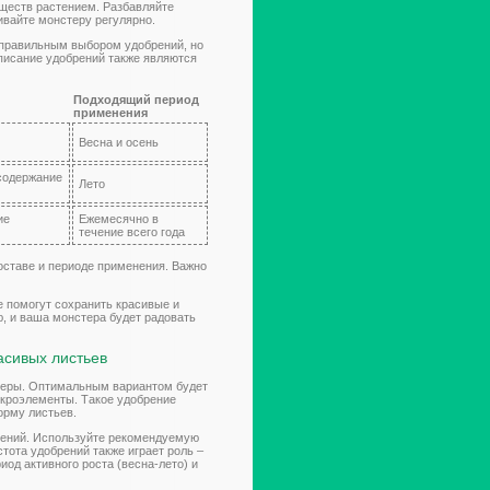
ществ растением. Разбавляйте
ивайте монстеру регулярно.
еправильным выбором удобрений, но
писание удобрений также являются
Подходящий период
применения
Весна и осень
 содержание
Лето
ие
Ежемесячно в
течение всего года
оставе и периоде применения. Важно
 помогут сохранить красивые и
, и ваша монстера будет радовать
асивых листьев
стеры. Оптимальным вариантом будет
икроэлементы. Такое удобрение
орму листьев.
рений. Используйте рекомендуемую
тота удобрений также играет роль –
иод активного роста (весна-лето) и