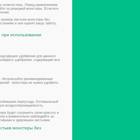
ых количествах. Перед применением
йте за реакцией монстеры. Если все
тения.
 размер листьев монстеры без
стениям и они оценят вашу заботу,
а при использовании
подходящее удобрение для данного
выбирать удобрения, содержащие все
ы. Используйте рекомендованные
брений - монстера не нужно удобрять
 избежания переухода. Оптимальный
шую воздухопроницаемость.
ера будет сохранять свою красоту и
ила и внимательно наблюдайте за
асивыми и здоровыми листьями.
истьев монстеры без