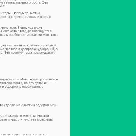
е сезона активного роста. Это
ься.
нстеры. Например, можно
просты в приготовлении и вполне
 монстеры. Переуход может
ы избежать этого, рекомендуется
тывать особенности реакции монстеры
вуют сохранению красоты и размера
ие частоте и дозировке удобрений, а
а. Это позволит вам наслаждаться
.
отребности. Монстера - тропическое
светлое место, но без прямых
м и содержать необходимые
йте удобрения с низким содержанием
вных макро- и микроэлементов,
ровье и красоту листьев монстеры.
 монстеры, так как они легко