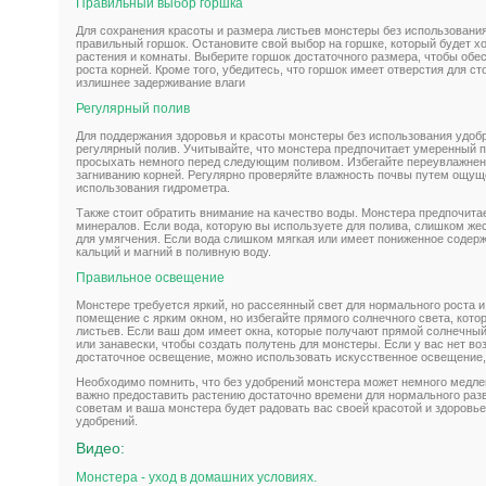
Правильный выбор горшка
Для сохранения красоты и размера листьев монстеры без использовани
правильный горшок. Остановите свой выбор на горшке, который будет х
растения и комнаты. Выберите горшок достаточного размера, чтобы обе
роста корней. Кроме того, убедитесь, что горшок имеет отверстия для с
излишнее задерживание влаги
Регулярный полив
Для поддержания здоровья и красоты монстеры без использования удо
регулярный полив. Учитывайте, что монстера предпочитает умеренный п
просыхать немного перед следующим поливом. Избегайте переувлажнения
загниванию корней. Регулярно проверяйте влажность почвы путем ощущ
использования гидрометра.
Также стоит обратить внимание на качество воды. Монстера предпочита
минералов. Если вода, которую вы используете для полива, слишком же
для умягчения. Если вода слишком мягкая или имеет пониженное содер
кальций и магний в поливную воду.
Правильное освещение
Монстере требуется яркий, но рассеянный свет для нормального роста и
помещение с ярким окном, но избегайте прямого солнечного света, кото
листьев. Если ваш дом имеет окна, которые получают прямой солнечны
или занавески, чтобы создать полутень для монстеры. Если у вас нет в
достаточное освещение, можно использовать искусственное освещение,
Необходимо помнить, что без удобрений монстера может немного медлен
важно предоставить растению достаточно времени для нормального ра
советам и ваша монстера будет радовать вас своей красотой и здоровь
удобрений.
Видео:
Монстера - уход в домашних условиях.