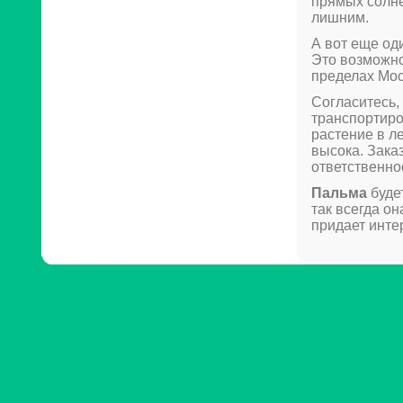
прямых солне
лишним.
А вот еще од
Это возможно
пределах Мос
Согласитесь,
транспортиро
растение в л
высока. Зака
ответственно
Пальма
буде
так всегда о
придает инте