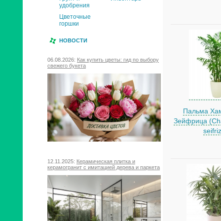
удобрения
Цветочные
горшки
НОВОСТИ
06.08.2026:
Как купить цветы: гид по выбору
свежего букета
Пальма Ха
Зейфрица (Сh
seifriz
12.11.2025:
Керамическая плитка и
керамогранит с имитацией дерева и паркета