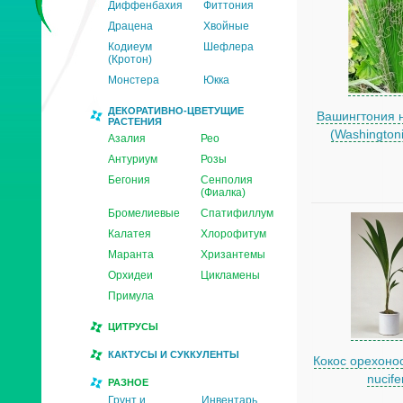
Диффенбахия
Фиттония
Драцена
Хвойные
Кодиеум
Шефлера
(Кротон)
Монстера
Юкка
ДЕКОРАТИВНО-ЦВЕТУЩИЕ
Вашингтония 
РАСТЕНИЯ
(Washingtonia
Азалия
Рео
Антуриум
Розы
Бегония
Сенполия
(Фиалка)
Бромелиевые
Спатифиллум
Калатея
Хлорофитум
Маранта
Хризантемы
Орхидеи
Цикламены
Примула
ЦИТРУСЫ
КАКТУСЫ И СУККУЛЕНТЫ
Кокос орехоно
nucife
РАЗНОЕ
Грунт и
Инвентарь