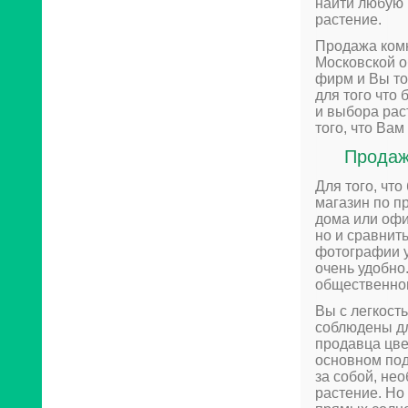
найти любую 
растение.
Продажа комн
Московской о
фирм и Вы то
для того что
и выбора рас
того, что Вам
Продаж
Для того, чт
магазин по п
дома или офи
но и сравнить
фотографии у
очень удобно.
общественном
Вы с легкост
соблюдены дл
продавца цве
основном под
за собой, не
растение. Но