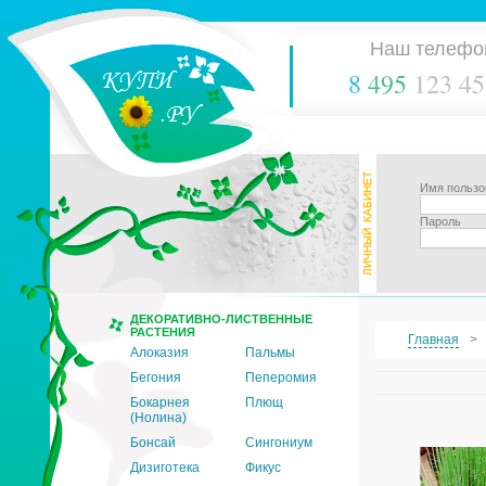
Наш телефо
8
495
123 45
Имя пользо
Пароль
ДЕКОРАТИВНО-ЛИСТВЕННЫЕ
РАСТЕНИЯ
Главная
Алоказия
Пальмы
Бегония
Пеперомия
Бокарнея
Плющ
(Нолина)
Бонсай
Сингониум
Дизиготека
Фикус