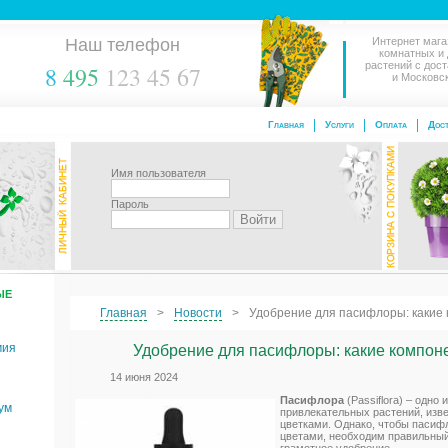
Наш телефон
Интернет мага
комнатных и
растений с дос
8
495
123 45 67
и Московс
Главная
Услуги
Оплата
Дост
Имя пользователя
Пароль
ЫЕ
Главная
Новости
Удобрение для пасифлоры: какие
мия
Удобрение для пасифлоры: какие компо
14 июня 2024
Пасифлора
(Passiflora) – одно
ум
привлекательных растений, изв
цветками. Однако, чтобы пасиф
цветами, необходим правильный