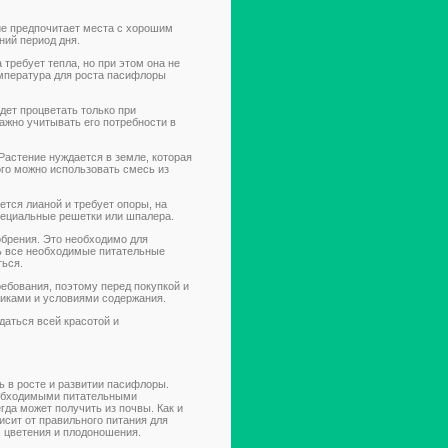
ие предпочитает места с хорошим
ний период дня.
ребует тепла, но при этом она не
мпература для роста пасифлоры
дет процветать только при
ажно учитывать его потребности в
астение нуждается в земле, которая
ого можно использовать смесь из
тся лианой и требует опоры, на
пециальные решетки или шпалера.
брения. Это необходимо для
ь все необходимые питательные
ться.
ебования, поэтому перед покупкой и
иками и условиями содержания.
аться всей красотой и
ь в росте и развитии пасифлоры.
обходимыми питательными
гда может получить из почвы. Как и
исит от правильного питания для
, цветения и плодоношения.