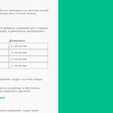
обычно приходится на весенне-летний
 вещества и способствовать
ую добавить удобрения для создания
ровку и равномерно распределить
Дозировка:
2 г на кустик
3 г на кустик
2 г на кустик
1 г на кустик
обрения следует на почву вокруг
ия на пасифлоре и обеспечить
 и красивого цветения.
оры
типом удобрений. Существуют