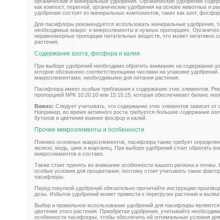
органические и минеральные удобрения. Органические удобрения содер
как компост, перегной, органические удобрения на основе животных и р
удобрения состоят из минеральных компонентов, таких как азот, фосфор
Для пасифлоры рекомендуется использовать минеральные удобрения, та
необходимые макро- и микроэлементы в нужных пропорциях. Органичес
неравномерные пропорции питательных веществ, что может негативно ск
растения.
Содержание азота, фосфора и калия
При выборе удобрений необходимо обратить внимание на содержание азот
которое обозначено соответствующими числами на упаковке удобрений
макроэлементами, необходимыми для питания растения.
Пасифлора имеет особые требования к содержанию этих элементов. Ре
пропорцией NPK 10:20:10 или 15:15:15, которая обеспечивает баланс н
Важно:
Следует учитывать, что содержание этих элементов зависит от 
Например, во время активного роста требуется большее содержание азо
бутонов и цветения важнее фосфор и калий.
Прочие микроэлементы и особенности
Помимо основных макроэлементов, пасифлора также требует определен
железо, медь, цинк и марганец. При выборе удобрений стоит обратить в
микроэлементов в составе.
Также стоит принять во внимание особенности вашего региона и почвы
особые условия для процветания, поэтому стоит учитывать такие факто
пасифлоры.
Перед покупкой удобрений обязательно прочитайте инструкцию произво
дозы. Избыток удобрений может привести к перегрузке растения и вызва
Выбор и правильное использование удобрений для пасифлоры являются 
цветения этого растения. Приобретая удобрения, учитывайте необходи
особенности пасифлоры, чтобы обеспечить ей оптимальные условия для