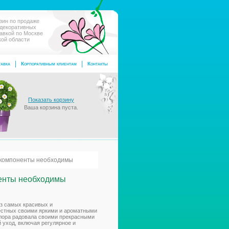
зин по продаже
 декоративных
тавкой по Москве
кой области
авка
Корпоративным клиентам
Контакты
Показать корзину
Ваша корзина пуста.
 компоненты необходимы
ненты необходимы
 из самых красивых и
естных своими яркими и ароматными
лора радовала своими прекрасными
 уход, включая регулярное и