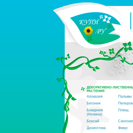
ДЕКОРАТИВНО-ЛИСТВЕНН
РАСТЕНИЯ
Алоказия
Пальмы
Бегония
Пеперо
Бокарнея
Плющ
(Нолина)
Бонсай
Сингони
Дизиготека
Фикус