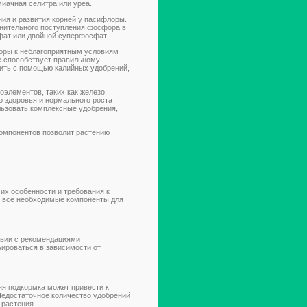
иачная селитра или уреа.
ия и развития корней у пасифлоры.
лнительного поступления фосфора в
фат или двойной суперфосфат.
лоры к неблагоприятным условиям
е способствует правильному
ить с помощью калийных удобрений,
оэлементов, таких как железо,
о здоровья и нормального роста
ьзовать комплексные удобрения,
омпонентов позволит растению
х особенности и требования к
 все необходимые компоненты для
твии с рекомендациями
ьироваться в зависимости от
я подкормка может привести к
Недостаточное количество удобрений
 растения.