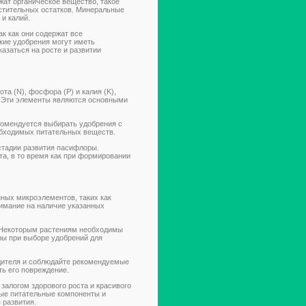
жат органическое вещество, такое
астительных остатков. Минеральные
 и калий.
к как они содержат все
кие удобрения могут иметь
азаться на росте и развитии
а (N), фосфора (P) и калия (K),
. Эти элементы являются основными
комендуется выбирать удобрения с
еобходимых питательных веществ.
стадии развития пасифлоры.
та, в то время как при формировании
ных микроэлементов, таких как
нимание на наличие указанных
. Некоторым растениям необходимы
ры при выборе удобрений для
дителя и соблюдайте рекомендуемые
ть его повреждение.
залогом здорового роста и красивого
мые питательные компоненты и
 развития.