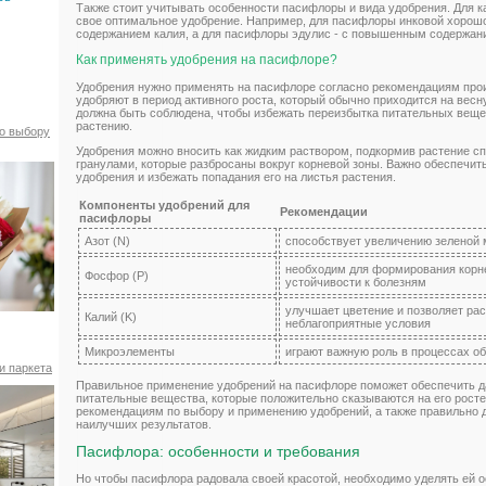
Также стоит учитывать особенности пасифлоры и вида удобрения. Для 
свое оптимальное удобрение. Например, для пасифлоры инковой хорош
содержанием калия, а для пасифлоры эдулис - с повышенным содержа
Как применять удобрения на пасифлоре?
Удобрения нужно применять на пасифлоре согласно рекомендациям про
удобряют в период активного роста, который обычно приходится на весну
должна быть соблюдена, чтобы избежать переизбытка питательных вещес
растению.
по выбору
Удобрения можно вносить как жидким раствором, подкормив растение с
гранулами, которые разбросаны вокруг корневой зоны. Важно обеспечи
удобрения и избежать попадания его на листья растения.
Компоненты удобрений для
Рекомендации
пасифлоры
Азот (N)
способствует увеличению зеленой
необходим для формирования корн
Фосфор (P)
устойчивости к болезням
улучшает цветение и позволяет ра
Калий (K)
неблагоприятные условия
Микроэлементы
играют важную роль в процессах о
и паркета
Правильное применение удобрений на пасифлоре поможет обеспечить 
питательные вещества, которые положительно сказываются на его росте
рекомендациям по выбору и применению удобрений, а также правильно 
наилучших результатов.
Пасифлора: особенности и требования
Но чтобы пасифлора радовала своей красотой, необходимо уделять ей о