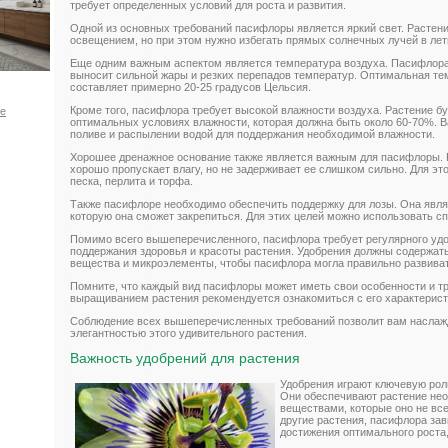
требует определенных условий для роста и развития.
Одной из основных требований пасифлоры является яркий свет. Растен
освещением, но при этом нужно избегать прямых солнечных лучей в лет
Еще одним важным аспектом является температура воздуха. Пасифлора т
выносит сильной жары и резких перепадов температур. Оптимальная те
составляет примерно 20-25 градусов Цельсия.
Кроме того, пасифлора требует высокой влажности воздуха. Растение бу
ое
оптимальных условиях влажности, которая должна быть около 60-70%. В
поливе и распылении водой для поддержания необходимой влажности.
Хорошее дренажное основание также является важным для пасифлоры. Р
хорошо пропускает влагу, но не задерживает ее слишком сильно. Для эт
песка, перлита и торфа.
Также пасифлоре необходимо обеспечить поддержку для лозы. Она являе
которую она сможет закрепиться. Для этих целей можно использовать с
Помимо всего вышеперечисленного, пасифлора требует регулярного удо
поддержания здоровья и красоты растения. Удобрения должны содержат
вещества и микроэлементы, чтобы пасифлора могла правильно развива
Помните, что каждый вид пасифлоры может иметь свои особенности и тр
выращиванием растения рекомендуется ознакомиться с его характерист
Соблюдение всех вышеперечисленных требований позволит вам наслажд
элегантностью этого удивительного растения.
Важность удобрений для растения
Удобрения играют ключевую рол
Они обеспечивают растение не
веществами, которые оно не все
другие растения, пасифлора зав
достижения оптимального роста