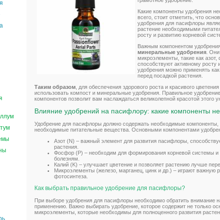
грамотное удобрение.
я
Какие компоненты удобрения н
е
всего, стоит отметить, что осн
удобрения для пасифлоры явля
а
растение необходимыми питате
росту и развитию корневой сис
Важным компонентом удобрения
минеральные удобрения
. Он
микроэлементы, такие как азот,
способствуют активному росту
удобрения можно применять как 
перед посадкой растения.
Таким образом
, для обеспечения здорового роста и красивого цветен
использовать компост и минеральные удобрения. Правильное удобрени
я
компонентов позволит вам наслаждаться великолепной красотой этого у
Влияние удобрений на пасифлору: какие компоненты н
ллум
Удобрение для пасифлоры должно содержать необходимые компоненты, 
тум
необходимые питательные вещества. Основными компонентами удобрен
емы
Азот (N) – важный элемент для развития пасифлоры, способств
растения.
ны
Фосфор (P) – необходим для формирования корневой системы и
болезням.
Калий (K) – улучшает цветение и позволяет растению лучше пер
Микроэлементы (железо, марганец, цинк и др.) – играют важную 
фотосинтеза.
Как выбрать правильное удобрение для пасифлоры?
При выборе удобрения для пасифлоры необходимо обратить внимание на
применению. Важно выбирать удобрение, которое содержит не только о
микроэлементы, которые необходимы для полноценного развития растен
рь