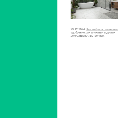
29.12.2024:
Как выбрать правильн
удобрение для алоказии и других
декоративно-лиственных