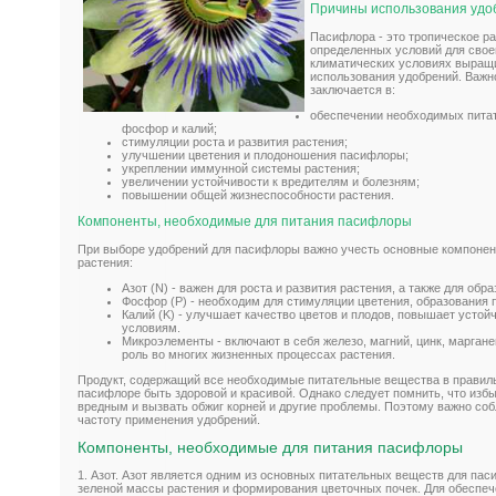
Причины использования удо
Пасифлора - это тропическое ра
определенных условий для свое
климатических условиях выращ
использования удобрений. Важн
заключается в:
обеспечении необходимых питате
фосфор и калий;
стимуляции роста и развития растения;
улучшении цветения и плодоношения пасифлоры;
укреплении иммунной системы растения;
увеличении устойчивости к вредителям и болезням;
повышении общей жизнеспособности растения.
Компоненты, необходимые для питания пасифлоры
При выборе удобрений для пасифлоры важно учесть основные компонен
растения:
Азот (N) - важен для роста и развития растения, а также для обр
Фосфор (P) - необходим для стимуляции цветения, образования 
Калий (K) - улучшает качество цветов и плодов, повышает устой
условиям.
Микроэлементы - включают в себя железо, магний, цинк, маргане
роль во многих жизненных процессах растения.
Продукт, содержащий все необходимые питательные вещества в правил
пасифлоре быть здоровой и красивой. Однако следует помнить, что изб
вредным и вызвать обжиг корней и другие проблемы. Поэтому важно со
частоту применения удобрений.
Компоненты, необходимые для питания пасифлоры
1. Азот. Азот является одним из основных питательных веществ для па
зеленой массы растения и формирования цветочных почек. Для обеспеч