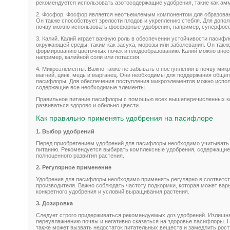
рекомендуется использовать азотосодержащие удобрения, такие как амм
2. Фосфор. Фосфор является неотъемлемым компонентом для образован
Он также способствует зрелости плодов и укреплению стебля. Для допо
почву можно использовать фосфорные удобрения, например, суперфос
3. Калий. Калий играет важную роль в обеспечении устойчивости пасиф
окружающей среды, таким как засуха, морозы или заболевания. Он такж
формированию цветочных почек и плодообразованию. Калий можно внос
например, калийной соли или потассия.
4. Микроэлементы. Важно также не забывать о поступлении в почву микр
магний, цинк, медь и марганец. Они необходимы для поддержания общег
пасифлоры. Для обеспечения поступления микроэлементов можно испол
содержащие все необходимые элементы.
Правильное питание пасифлоры с помощью всех вышеперечисленных к
развиваться здорово и обильно цвести.
Как правильно применять удобрения на пасифлоре
1. Выбор удобрений
Перед приобретением удобрений для пасифлоры необходимо учитывать и
питанию. Рекомендуется выбирать комплексные удобрения, содержащие
полноценного развития растения.
2. Регулярное применение
Удобрения для пасифлоры необходимо применять регулярно в соответс
производителя. Важно соблюдать частоту подкормки, которая может вар
конкретного удобрения и условий выращивания растения.
3. Дозировка
Следует строго придерживаться рекомендуемых доз удобрений. Излишня
переувлажнению почвы и негативно сказаться на здоровье пасифлоры. 
также может вызвать недостаток питательных веществ и замедлить рост