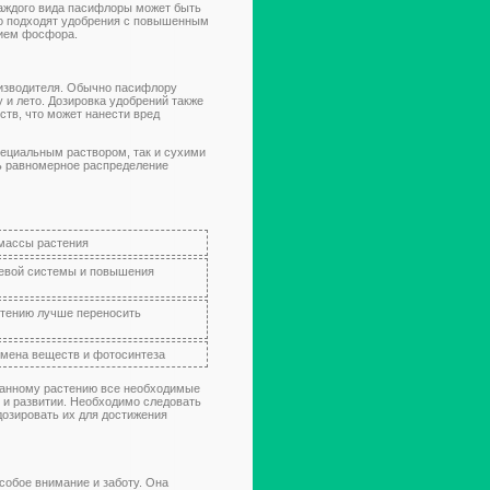
каждого вида пасифлоры может быть
о подходят удобрения с повышенным
нием фосфора.
изводителя. Обычно пасифлору
 и лето. Дозировка удобрений также
тв, что может нанести вред
пециальным раствором, так и сухими
ть равномерное распределение
 массы растения
евой системы и повышения
стению лучше переносить
бмена веществ и фотосинтеза
данному растению все необходимые
 и развитии. Необходимо следовать
дозировать их для достижения
собое внимание и заботу. Она