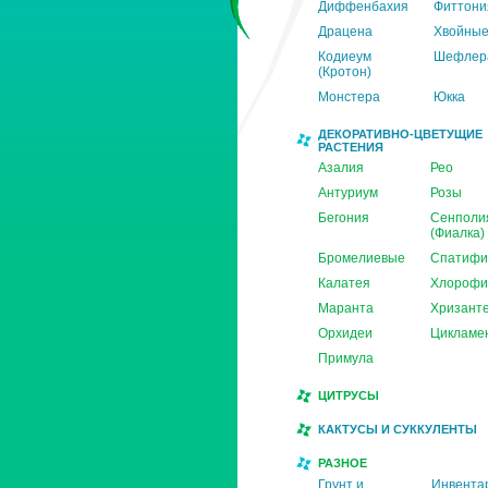
Диффенбахия
Фиттони
Драцена
Хвойны
Кодиеум
Шефлер
(Кротон)
Монстера
Юкка
ДЕКОРАТИВНО-ЦВЕТУЩИЕ
РАСТЕНИЯ
Азалия
Рео
Антуриум
Розы
Бегония
Сенполи
(Фиалка)
Бромелиевые
Спатифи
Калатея
Хлорофи
Маранта
Хризант
Орхидеи
Цикламе
Примула
ЦИТРУСЫ
КАКТУСЫ И СУККУЛЕНТЫ
РАЗНОЕ
Грунт и
Инвента