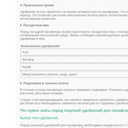
4. Правильное время
Удобрения лучше применять во время активного роста пасифлоры, что 
период. Это позволит растению максимально использовать питательные
интенсивному развитию.
5. Посадочная яма
Перед посадкой пасифлоры можно приготовить посадочную яму, в котор
оптимальной питательной среды. Важно соблюдать рекомендуемую дози
удобрения в яме.
Компоненты удобрений:
Азот
Фосфор
Калий
Микроэлементы (железо, медь, цинк)
6. Подкормка в течение сезона
В течение сезона пасифлоре полезно проводить подкормки. Наносить уд
растения, регулярно поливая.
Следуя этим рекомендациям, вы сможете правильно применять удобрен
растению все необходимые элементы питания для его здорового развития
Что нужно знать перед покупкой удобрений для пасифл
Выбор типа удобрений
Перед покупкой удобрений для пасифлоры необходимо определиться с 