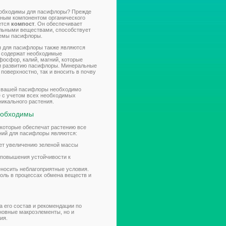
еобходимы для пасифлоры? Прежде
овным компонентом органического
ется
компост
. Он обеспечивает
льными веществами, способствует
темы пасифлоры.
 для пасифлоры также являются
и содержат необходимые
 фосфор, калий, магний, которые
 и развитию пасифлоры. Минеральные
поверхностно, так и вносить в почву
ия вашей пасифлоры необходимо
е с учетом всех необходимых
никального растения.
еобходимы
которые обеспечат растению все
ий для пасифлоры являются:
ует увеличению зеленой массы
 повышения устойчивости к
еносить неблагоприятные условия.
роль в процессах обмена веществ и
 его состав и рекомендации по
сновные макроэлементы, но и
ия.