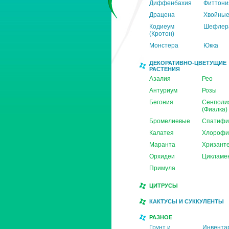
Диффенбахия
Фиттони
Драцена
Хвойны
Кодиеум
Шефлер
(Кротон)
Монстера
Юкка
ДЕКОРАТИВНО-ЦВЕТУЩИЕ
РАСТЕНИЯ
Азалия
Рео
Антуриум
Розы
Бегония
Сенполи
(Фиалка)
Бромелиевые
Спатифи
Калатея
Хлорофи
Маранта
Хризант
Орхидеи
Цикламе
Примула
ЦИТРУСЫ
КАКТУСЫ И СУККУЛЕНТЫ
РАЗНОЕ
Грунт и
Инвента