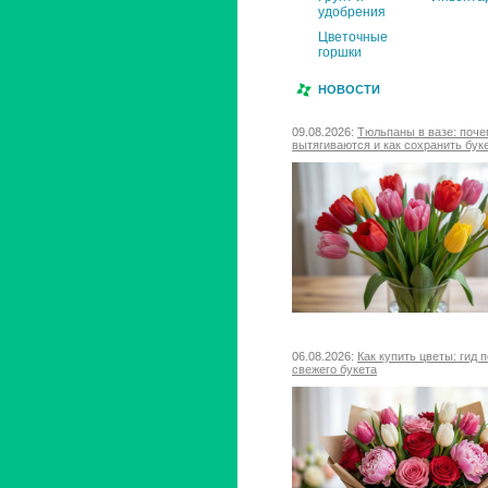
удобрения
Цветочные
горшки
НОВОСТИ
09.08.2026:
Тюльпаны в вазе: поч
вытягиваются и как сохранить бук
06.08.2026:
Как купить цветы: гид 
свежего букета