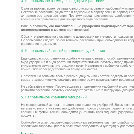
3. Неправильное время для подкормки растений
Один из важных аспектов правильного использования удобрений – опти
Некоторые растения нуждаются в подкормке в определенные периоды св
активного роста или цветения. Поэтому перед применением удобрения 
времени его применения для конкретного вида растения.
Важно помнить, что накопительные удобрения подкладывают заран
непосредственно в момент применения!
Обратите внимание на указания по дозировке и регулярности подкормки 
Не забывайте следить за состоянием растений и при необходимости кор
расписание подкормки.
4. Неправильный способ применения удобрения
Еще одна распространенная ошибка – неправильный способ применения 
вида удобрения и вида растения могут отличаться, поэтому перед при
внимательно изучить инструкцию к нему. Некоторые удобрения требуют 
применяют непосредственно на почву или листья.
Обязательно ознакомьтесь с рекомендациями по частоте подкормки рас
вызвать аллергическую реакцию или перегрузку питательными вещества
Не забывайте о мере! Переусердство в применении удобрений может нег
развитии растений, поэтому соблюдайте указанные в инструкции дозиров
5. Неправильное хранение удобрений
Не менее важный аспект – правильное хранение удобрений. Влажность 
негативно влиять на качество удобрений, поэтому следует хранить их 
солнечных лучей. Также необходимо учитывать срок годности удобрени
продукты.
Соблюдение этих рекомендаций поможет избежать частых ошибок при
обеспечит здоровый рост и развитие декоративно-цветущих растени
Видео: