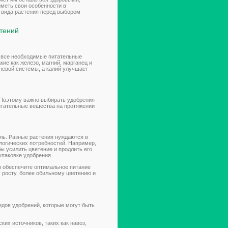
иметь свои особенности в
о вида растения перед выбором
тений
о все необходимые питательные
кие как железо, магний, марганец и
рневой системы, а калий улучшает
 Поэтому важно выбирать удобрения
итательные вещества на протяжении
ль. Разные растения нуждаются в
логических потребностей. Например,
ы усилить цветение и продлить его
упаковке удобрения.
 обеспечите оптимальное питание
 росту, более обильному цветению и
дов удобрений, которые могут быть
ких источников, таких как навоз,