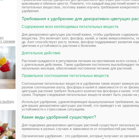
красивыми и обильно цвести. Помните, что каждый вид растений может 
питательных веществах, поэтому важно изучить требования конкретног
удобрения.
Требования к удобрению для декоративно-цветущих рас
Содержание всех необходимых питательных веществ
Для декоративно-цветущих растений важно, чтобы удобрение содержал
ему
вещества. Это включает азот, фосфор, калий, а также микроэлементы, та
ет свежим
др. Азот способствует росту зелени, фосфор поддерживает развитие ко
цветение и устойчивость растения к болезням.
Длительное действие
Растения нуждаются в регулярном питании на протяжении всего сезона.
с длительным действием. Такие удобрения постепенно высвобождают п
нескольких месяцев, обеспечивая постоянное питание для растений.
Правильное соотношение питательных веществ
Соотношение питательных веществ в удобрении также играет важную ро
разном соотношении азота, фосфора и калия в зависимости от их физио
цветущие растения требуют большего количества фосфора и калия, чтоб
сроки. Порядок следования питательных веществ может быть указан на 
по выбору
Используя удобрение, удовлетворяющее вышеуказанные требования, вы
для ваших декоративно-цветущих растений, что приведет к их здоровому
устойчивости к стрессовым ситуациям.
Какие виды удобрений существуют?
Для подкормки декоративно-цветущих растений существует несколько ви
применены в разных случаях в зависимости от потребностей растений.
Органические удобрения - это удобрения, которые получают из органичес