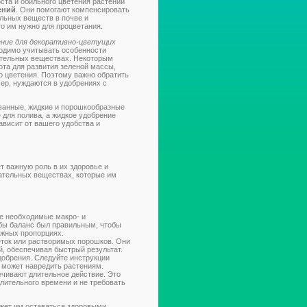
ста и обильного цветения растений
ений
. Они помогают компенсировать
льных веществ в почве и
о им нужно для процветания.
ение для декоративно-цветущих
одимо учитывать особенности
тательных веществах. Некоторым
ота для развития зеленой массы,
о цветения. Поэтому важно обратить
ер, нуждаются в удобрениях с
ванные, жидкие и порошкообразные
 для полива, а жидкое удобрение
висит от вашего удобства и
т важную роль в их здоровье и
тательных веществах, которые им
е необходимые макро- и
бы баланс был правильным, чтобы
ужных пропорциях.
еток или растворимых порошков. Они
й, обеспечивая быстрый результат.
обрения. Следуйте инструкции
 может навредить растениям.
чивают длительное действие. Это
лительного времени и не требовать
жет им оставаться здоровыми,