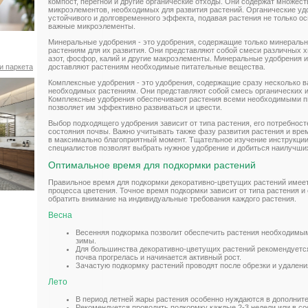
компост, перегной и другие органические отходы. Они содержат множес
микроэлементов, необходимых для развития растений. Органические уд
устойчивого и долговременного эффекта, подавая растения не только о
важные микроэлементы.
Минеральные удобрения - это удобрения, содержащие только минераль
растениям для их развития. Они представляют собой смеси различных х
азот, фосфор, калий и другие макроэлементы. Минеральные удобрения
доставляют растениям необходимые питательные вещества.
и паркета
Комплексные удобрения - это удобрения, содержащие сразу несколько 
необходимых растениям. Они представляют собой смесь органических 
Комплексные удобрения обеспечивают растения всеми необходимыми п
позволяет им эффективно развиваться и цвести.
Выбор подходящего удобрения зависит от типа растения, его потребнос
состояния почвы. Важно учитывать также фазу развития растения и вре
в максимально благоприятный момент. Тщательное изучение инструкци
специалистов позволят выбрать нужное удобрение и добиться наилучших
Оптимальное время для подкормки растений
Правильное время для подкормки декоративно-цветущих растений имеет
процесса цветения. Точное время подкормки зависит от типа растения и
обратить внимание на индивидуальные требования каждого растения.
Весна
Весенняя подкормка позволит обеспечить растения необходим
зимы.
Для большинства декоративно-цветущих растений рекомендуется
почва прогрелась и начинается активный рост.
Зачастую подкормку растений проводят после обрезки и удалени
Лето
В период летней жары растения особенно нуждаются в дополнит
Рекомендуется проводить подкормку каждые 2-3 недели или в со