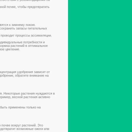
жной почве, чтобы предотвратить
овятся к зимнему покою.
 сохранить запасы питательных
о проводит процессы ассимиляции.
ндивидуальные потребности и
дкормка растений в оптимальное
вое цветение.
центрация удобрения зависит от
удобрение, обратите внимание на
я. Некоторые растения нуждаются в
пример, весной растения активно
 быть применены только на
почве вокруг растений. Это
едотвратит возможные ожоги или