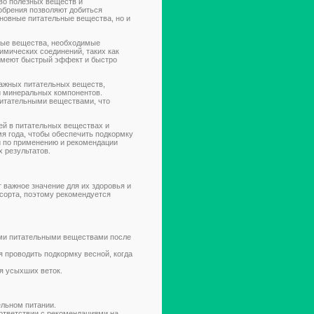
тво полезных веществ и
обрения позволяют добиться
сновные питательные вещества, но и
ные вещества, необходимые
имических соединений, таких как
 имеют быстрый эффект и быстро
важных питательных веществ,
и минеральных компонентов.
итательными веществами, что
тей в питательных веществах и
мя года, чтобы обеспечить подкормку
и по применению и рекомендации
 результатов.
 важное значение для их здоровья и
 сорта, поэтому рекомендуется
ыми питательными веществами после
 проводить подкормку весной, когда
я усыхших веток.
ельном питании.
ответствии с рекомендациями на