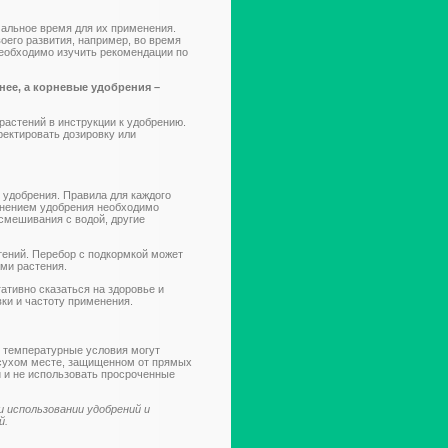
мальное время для их применения.
оего развития, например, во время
необходимо изучить рекомендации по
ее, а корневые удобрения –
растений в инструкции к удобрению.
ректировать дозировку или
удобрения. Правила для каждого
менением удобрения необходимо
смешивания с водой, другие
тений. Перебор с подкормкой может
ми растения.
ативно сказаться на здоровье и
ки и частоту применения.
и температурные условия могут
в сухом месте, защищенном от прямых
й и не использовать просроченные
 использовании удобрений и
й.