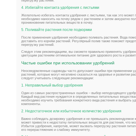
перегрузку растений.
4. Избегайте контакта удобрения с листьями
Желательно избегать контакта удобрения с листьями, так как это может 
необходимо наносить на почву рядом с растением и затем аккуратно по
проникновение питательных веществ в почву.
5. Поливайте растения после подкормки
После применения удобрения необходимо поливать растения. Вода помо
доставить его корням растений. Регулярный полив также поможет предо
перегрузку растений.
Следуя этим рекомендациям, вы сможете правильно применять удобрени
цветущим растениям оптимальное питание для здорового роста и развит
Частые ошибки при использовании удобрений
Неосведомленные садоводы часто допускают ошибки при применении уд
растений, которые могут негативно сказаться на здоровье и развитии ра
следует учитывать следующие рекомендации:
1. Неправильный выбор удобрения
Один из самых распространенных ошибок – выбор неподходящего удобре
Каждый вид растения нуждается в определенных питательных веществах
необходимо изучить требования конкретного вида растения и выбрать 
компоненты.
2. Недостаточное или избыточное количество удобрения
Важно соблюдать дозировку удобрения и не превышать рекомендуемое к
может привести к недостатку питательных веществ для растения, что мож
Избыток удобрения, напротив, может вызвать перегрузку растения пита
его перерастяжению и слабому иммунитету.