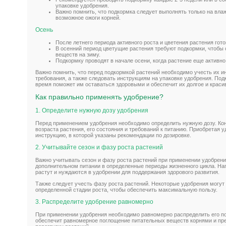
упаковке удобрения.
Важно помнить, что подкормка следует выполнять только на вла
возможное ожоги корней.
Осень
После летнего периода активного роста и цветения растения гот
В осенний период цветущие растения требуют подкормки, чтобы
веществ на зиму.
Подкормку проводят в начале осени, когда растение еще активн
Важно помнить, что перед подкормкой растений необходимо учесть их и
требования, а также следовать инструкциям на упаковке удобрения. По
время поможет им оставаться здоровыми и обеспечит их долгое и краси
Как правильно применять удобрение?
1. Определите нужную дозу удобрения
Перед применением удобрения необходимо определить нужную дозу. Кон
возраста растения, его состояния и требований к питанию. Приобретая 
инструкцию, в которой указаны рекомендации по дозировке.
2. Учитывайте сезон и фазу роста растений
Важно учитывать сезон и фазу роста растений при применении удобрени
дополнительном питании в определенные периоды жизненного цикла. На
растут и нуждаются в удобрении для поддержания здорового развития.
Также следует учесть фазу роста растений. Некоторые удобрения могут
определенной стадии роста, чтобы обеспечить максимальную пользу.
3. Распределите удобрение равномерно
При применении удобрения необходимо равномерно распределить его по 
обеспечит равномерное поглощение питательных веществ корнями и пр