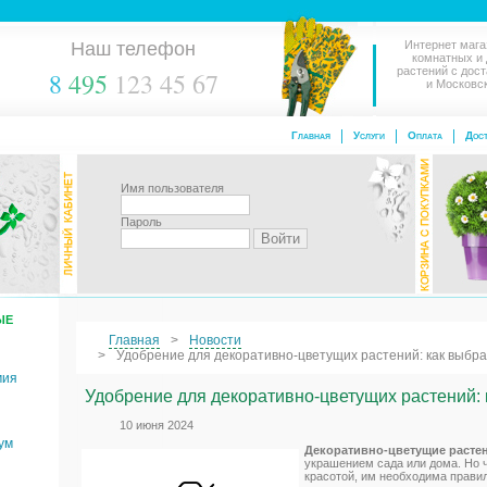
Наш телефон
Интернет мага
комнатных и
растений с дос
8
495
123 45 67
и Московс
Главная
Услуги
Оплата
Дост
Имя пользователя
Пароль
ЫЕ
Главная
Новости
Удобрение для декоративно-цветущих растений: как выбра
мия
Удобрение для декоративно-цветущих растений: 
10 июня 2024
ум
Декоративно-цветущие расте
украшением сада или дома. Но 
красотой, им необходима правил