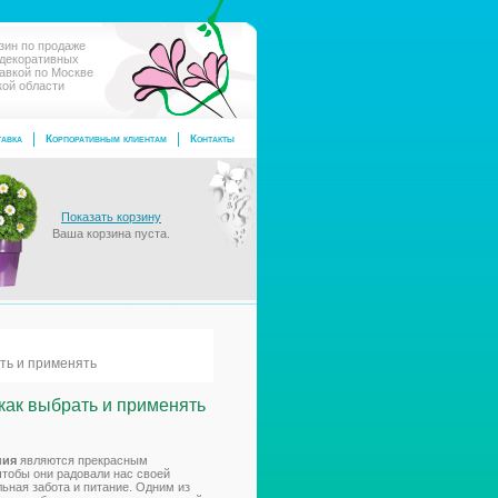
зин по продаже
 декоративных
тавкой по Москве
кой области
авка
Корпоративным клиентам
Контакты
Показать корзину
Ваша корзина пуста.
ть и применять
как выбрать и применять
ния
являются прекрасным
чтобы они радовали нас своей
ьная забота и питание. Одним из