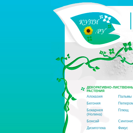
ДЕКОРАТИВНО-ЛИСТВЕНН
РАСТЕНИЯ
Алоказия
Пальмы
Бегония
Пеперо
Бокарнея
Плющ
(Нолина)
Бонсай
Сингони
Дизиготека
Фикус