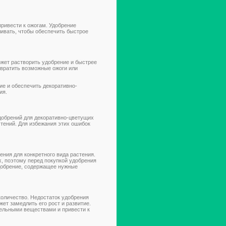
привести к ожогам. Удобрение
ливать, чтобы обеспечить быстрое
жет растворить удобрение и быстрее
твратить возможные ожоги или
е и обеспечить декоративно-
ия.
обрений для декоративно-цветущих
стений. Для избежания этих ошибок
ния для конкретного вида растения.
, поэтому перед покупкой удобрения
удобрение, содержащее нужные
оличество. Недостаток удобрения
ет замедлить его рост и развитие.
тельными веществами и привести к