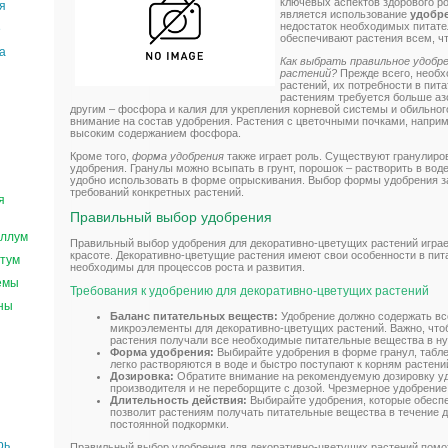
ключевых аспектов здорового ро
я
является использование
удобр
недостаток необходимых питате
е
обеспечивают растения всем, чт
а
Как выбрать правильное удобр
растений?
Прежде всего, необх
растений, их потребности в пи
растениям требуется больше аз
другим – фосфора и калия для укрепления корневой системы и обильног
внимание на состав удобрения. Растения с цветочными почками, наприм
высоким содержанием фосфора.
Кроме того,
форма удобрения
также играет роль. Существуют гранулиро
удобрения. Гранулы можно всыпать в грунт, порошок – растворить в воде
удобно использовать в форме опрыскивания. Выбор формы удобрения за
требований конкретных растений.
я
Правильный выбор удобрения
ллум
Правильный выбор удобрения для декоративно-цветущих растений играе
красоте. Декоративно-цветущие растения имеют свои особенности в пи
тум
необходимы для процессов роста и развития.
емы
Требования к удобрению для декоративно-цветущих растений
ны
Баланс питательных веществ:
Удобрение должно содержать вс
микроэлементы для декоративно-цветущих растений. Важно, что
растения получали все необходимые питательные вещества в н
Форма удобрения:
Выбирайте удобрения в форме гранул, табл
легко растворяются в воде и быстро поступают к корням растени
Дозировка:
Обратите внимание на рекомендуемую дозировку уд
производителя и не переборщите с дозой. Чрезмерное удобрение
Длительность действия:
Выбирайте удобрения, которые обеспе
позволит растениям получать питательные вещества в течение д
постоянной подкормки.
рь
Правильный выбор удобрения для декоративно-цветущих растений помо