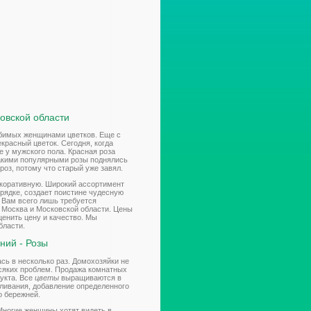
овской области
юбимых женщинами цветков. Еще с
расный цветок. Сегодня, когда
 у мужского пола. Красная роза
 такими популярными розы поднялись
роз, потому что старый уже завял.
екоративную. Широкий ассортимент
грядке, создает поистине чудесную
. Вам всего лишь требуется
у Москва и Московской области. Цены
енить цену и качество. Мы
бласти.
ний - Розы
сь в несколько раз. Домохозяйки не
всяких проблем. Продажа комнатных
дукта. Все
цветы
выращиваются в
оливания, добавление определенного
о бережней.
Многие женщины хотят видеть в