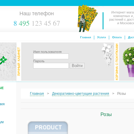
Наш телефон
Интернет мага
комнатных и
растений с дос
8
495
123 45 67
и Московс
Главная
Услуги
Оплата
Дост
Имя пользователя
Пароль
ЫЕ
Главная
Декоративно-цветущие растения
Розы
мия
Розы
ум