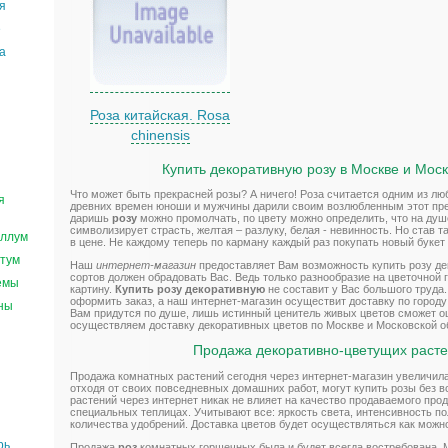
я
е
а
Роза китайская. Rosa
chinensis
Купить декоративную розу в Москве и Моск
Что может быть прекрасней розы? А ничего! Роза считается одним из л
я
древних времен юноши и мужчины дарили своим возлюбленным этот прек
даришь
розу
можно промолчать, по цвету можно определить, что на душе
символизирует страсть, желтая – разлуку, белая - невинность. Но став
ллум
в цене. Не каждому теперь по карману каждый раз покупать новый букет 
тум
Наш
интернет-магазин
предоставляет Вам возможность купить розу д
сортов должен обрадовать Вас. Ведь только разнообразие на цветочной 
емы
картину.
Купить розу декоративную
не составит у Вас большого труда
оформить заказ, а наш интернет-магазин осуществит доставку по город
ны
Вам придутся по душе, лишь истинный ценитель живых цветов сможет оц
осуществляем доставку декоративных цветов по Москве и Московской о
Продажа декоративно-цветущих расте
Продажа комнатных растений сегодня через интернет-магазин увеличила
отходя от своих повседневных домашних работ, могут купить розы без 
растений через интернет никак не влияет на качество продаваемого про
специальных теплицах. Учитывают все: яркость света, интенсивность п
количества удобрений. Доставка цветов будет осуществляться как можн
рь
Продажа
роз
комнатных горшечных была и будет всегда востребована. 