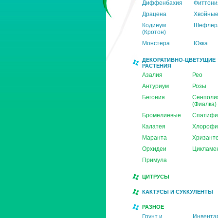
Диффенбахия
Фиттони
Драцена
Хвойны
Кодиеум
Шефлер
(Кротон)
Монстера
Юкка
ДЕКОРАТИВНО-ЦВЕТУЩИЕ
РАСТЕНИЯ
Азалия
Рео
Антуриум
Розы
Бегония
Сенполи
(Фиалка)
Бромелиевые
Спатифи
Калатея
Хлорофи
Маранта
Хризант
Орхидеи
Цикламе
Примула
ЦИТРУСЫ
КАКТУСЫ И СУККУЛЕНТЫ
РАЗНОЕ
Грунт и
Инвента