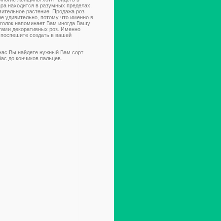
ара находится в разумных пределах.
мительное растение. Продажа роз
е удивительно, потому что именно в
голок напоминает Вам иногда Вашу
тами декоративных роз. Именно
о поспешите создать в вашей
нас Вы найдете нужный Вам сорт
ас до кончиков пальцев.