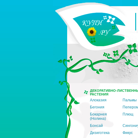
ДЕКОРАТИВНО-ЛИСТВЕНН
РАСТЕНИЯ
Алоказия
Пальмы
Бегония
Пеперо
Бокарнея
Плющ
(Нолина)
Бонсай
Сингони
Дизиготека
Фикус