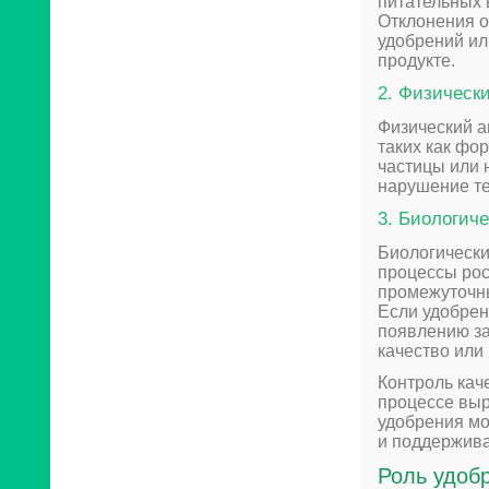
питательных в
Отклонения о
удобрений ил
продукте.
2. Физическ
Физический а
таких как фо
частицы или 
нарушение те
3. Биологич
Биологически
процессы рос
промежуточны
Если удобрен
появлению за
качество или
Контроль кач
процессе выр
удобрения мо
и поддержива
Роль удоб