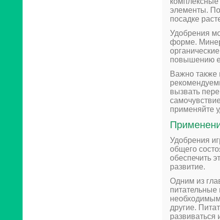
комплексные
элементы. По
посадке расте
Удобрения мо
форме. Минер
органические
повышению е
Важно также 
рекомендуемы
вызвать пере
самочувствие
применяйте у
Применени
Удобрения иг
общего состо
обеспечить э
развитие.
Одним из гла
питательные 
необходимыми
другие. Пита
развиваться 