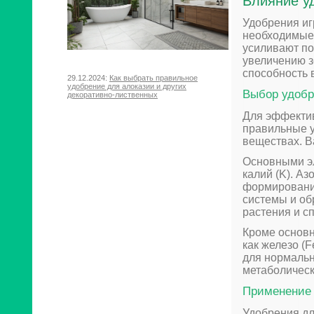
Влияние у
Удобрения иг
необходимые 
усиливают по
увеличению з
способность 
29.12.2024:
Как выбрать правильное
удобрение для алоказии и других
Выбор удоб
декоративно-лиственных
Для эффектив
правильные у
веществах. В
Основными эл
калий (K). Аз
формировани
системы и об
растения и с
Кроме основн
как железо (F
для нормальн
метаболическ
Применение
Удобрения дл