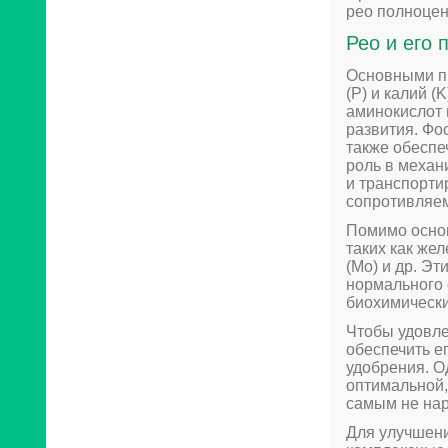
рео полноцен
Рео и его 
Основными пи
(P) и калий (
аминокислот 
развития. Фо
также обеспе
роль в механ
и транспорти
сопротивляем
Помимо основ
таких как жел
(Mo) и др. Э
нормального 
биохимически
Чтобы удовле
обеспечить е
удобрения. О
оптимальной,
самым не нар
Для улучшени