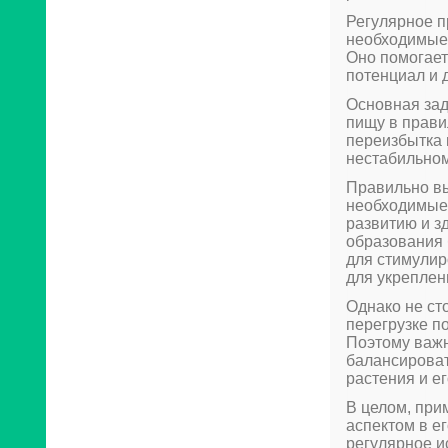
Регулярное п
необходимые 
Оно помогает
потенциал и 
Основная зад
пищу в прави
переизбытка 
нестабильном
Правильно в
необходимые 
развитию и з
образования 
для стимулир
для укреплен
Однако не ст
перегрузке п
Поэтому важ
балансироват
растения и е
В целом, при
аспектом в е
регулярное и