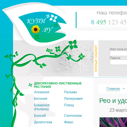
Наш телефо
8
495
123 45
Имя пользо
Пароль
ДЕКОРАТИВНО-ЛИСТВЕННЫЕ
РАСТЕНИЯ
Главная
Алоказия
Пальмы
Бегония
Пеперомия
Рео и уд
Бокарнея
Плющ
(Нолина)
23 март
Бонсай
Сингониум
Дизиготека
Фикус