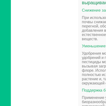
выращиван
Снижение за
При использо
почвы снижае
перегной, об
добавления в
естественное
веществ.
Уменьшение 
Удобрения мо
удобрений и 
пестициды мо
вызывая загр
флоре. Испол
полностью ис
растение и, 
окружающей 
Поддержка б
Применение 
биоразнообра