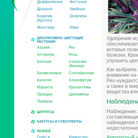
Диффенбахия
Фиттония
Драцена
Хвойные
Кодиеум
Шефлера
(Кротон)
Монстера
Юкка
Удобрение иг
ДЕКОРАТИВНО-ЦВЕТУЩИЕ
РАСТЕНИЯ
обеспечивае
Азалия
Рео
которые позв
Антуриум
Розы
болезни. Кро
улучшить цве
Бегония
Сенполия
(Фиалка)
Как выбрать 
Бромелиевые
Спатифиллум
внимание на 
Калатея
Хлорофитум
Рео нуждаетс
а также в мик
Маранта
Хризантемы
вещества вли
Орхидеи
Цикламены
Наблюдени
Примула
Наблюдение з
ЦИТРУСЫ
составляющи
КАКТУСЫ И СУККУЛЕНТЫ
наблюдения п
недостаточно
РАЗНОЕ
Аккуратный у
Грунт и
Инвентарь