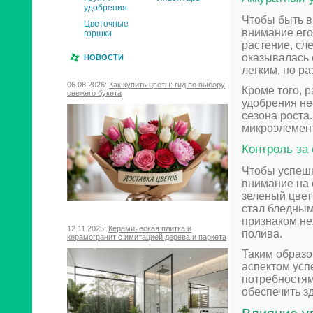
удобрения
Чтобы быть в
Цветочные
внимание его
горшки
растение, сл
оказывалась 
НОВОСТИ
легким, но р
06.08.2026:
Как купить цветы: гид по выбору
Кроме того, 
свежего букета
удобрения не
сезона роста
микроэлемент
Контроль за
Чтобы успешн
внимание на 
зеленый цвет
стал бледным
признаком не
12.11.2025:
Керамическая плитка и
полива.
керамогранит с имитацией дерева и паркета
Таким образо
аспектом усп
потребностям
обеспечить з