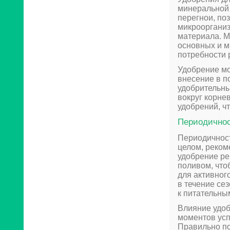
минеральной 
перегнои, по
микрооргани
материала. 
основных и м
потребности 
Удобрение мо
внесение в п
удобрительны
вокруг корне
удобрений, ч
Периодичнос
Периодичност
целом, реком
удобрение р
поливом, что
для активног
в течение се
к питательны
Влияние удоб
моментов усп
Правильно п