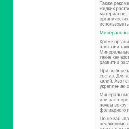
Также рекоме
жидких раств
материалов, т
органических
использовать
Минеральные
Кроме органи
алоказии так
Минеральные 
такие как аз
развитии рас
При выборе м
состав. Для 
калий. Азот 
укреплению с
Минеральные 
или растворо
почвы вокруг
фолиарного п
Но не забыва
необходимо с
с питательны