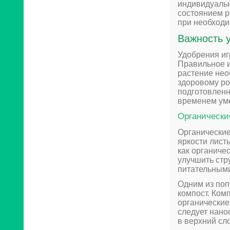
индивидуальн
состоянием р
при необходи
Важность 
Удобрения иг
Правильное и
растение нео
здоровому ро
подготовленн
временем уме
Органически
Органические
яркости лист
как органиче
улучшить стр
питательным
Одним из поп
компост. Ком
органические 
следует нано
в верхний сл