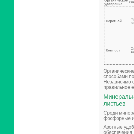
Органическое
Оп
удобрение
О
Перегной
р
О
Компост
т
Органически
способами по
Независимо о
правильное е
Минеральн
листьев
Среди минера
фосфорные и
Азотные удоб
обеспечения 