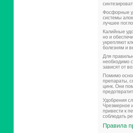
синтезироват
Фосфорные у
системы алок
лучшее погло
Калийные удо
но и обеспеч
укрепляют кл
болезням и в
Для правильн
необходимо с
зависят от во
Помимо осно
препараты, с
цинк. Они по
предотвратит
Удобрения сл
Чрезмерное и
привести к п
соблюдать ре
Правила п