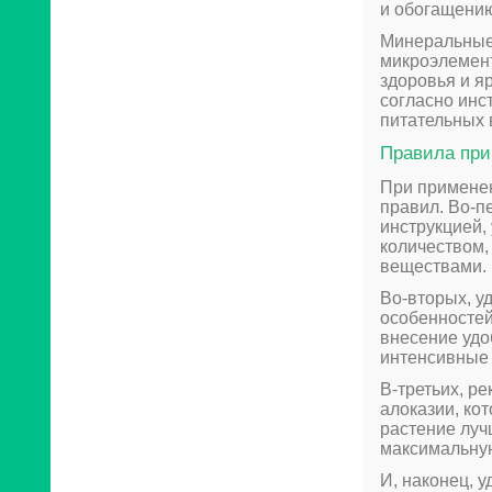
и обогащени
Минеральные 
микроэлемент
здоровья и я
согласно инс
питательных 
Правила при
При применен
правил. Во-п
инструкцией,
количеством,
веществами.
Во-вторых, у
особенностей
внесение удо
интенсивные 
В-третьих, р
алоказии, ко
растение луч
максимальную
И, наконец, 