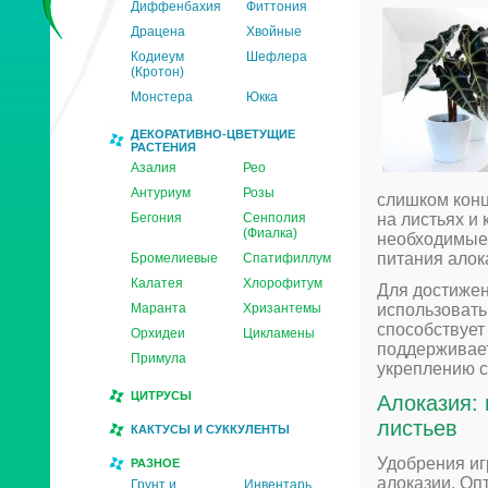
Диффенбахия
Фиттония
Драцена
Хвойные
Кодиеум
Шефлера
(Кротон)
Монстера
Юкка
ДЕКОРАТИВНО-ЦВЕТУЩИЕ
РАСТЕНИЯ
Азалия
Рео
Антуриум
Розы
слишком конц
Бегония
Сенполия
на листьях и
(Фиалка)
необходимые 
питания алок
Бромелиевые
Спатифиллум
Калатея
Хлорофитум
Для достижен
Маранта
Хризантемы
использовать
способствует
Орхидеи
Цикламены
поддерживает
Примула
укреплению с
ЦИТРУСЫ
Алоказия: 
листьев
КАКТУСЫ И СУККУЛЕНТЫ
Удобрения иг
РАЗНОЕ
алоказии. Оп
Грунт и
Инвентарь