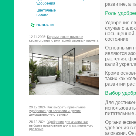
удобрения
развитие, а т
Цветочные
Роль удобре
горшки
Удобрения яв
НОВОСТИ
случае с ало
насыщенной з
12.11.2025:
Керамическая плитка и
состояние.
керамогранит с имитацией дерева и паркета
Основными п
являются азо
растения, фо
калий укрепля
Кроме основн
таких как жел
развитии рас
Выбор удобр
Для достижен
использовать
29.12.2024:
Как выбрать правильное
удобрение для алоказии и других
питательные 
декоративно-лиственных
Органические
28.12.2024:
Удобрения для азалии: как
выбрать правильные для максимального
удобрения в 
цветения
алоказии. Он