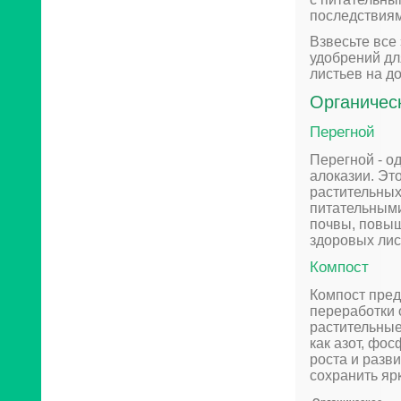
последствиям
Взвесьте все
удобрений дл
листьев на до
Органичес
Перегной
Перегной - о
алоказии. Эт
растительных
питательными
почвы, повыш
здоровых лис
Компост
Компост пред
переработки 
растительные
как азот, фо
роста и разв
сохранить ярк