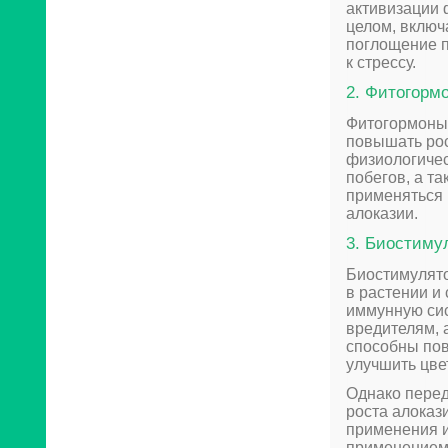
активизации 
целом, включ
поглощение п
к стрессу.
2. Фитогорм
Фитогормоны 
повышать рос
физиологичес
побегов, а т
применяться 
алоказии.
3. Биостиму
Биостимулято
в растении и
иммунную сис
вредителям, 
способны пов
улучшить цве
Однако перед
роста алоказ
применения и
применением 