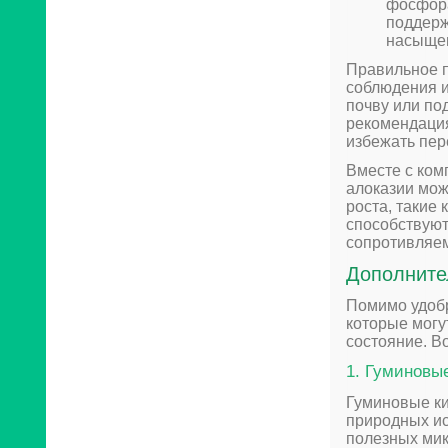
фосфора
поддерж
насыщен
Правильное п
соблюдения и
почву или по
рекомендация
избежать пер
Вместе с ком
алоказии мож
роста, такие
способствуют
сопротивляем
Дополните
Помимо удобр
которые могу
состояние. Во
1. Гуминовы
Гуминовые ки
природных ис
полезных мик