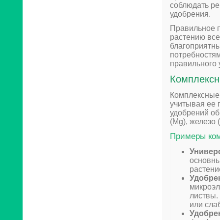
соблюдать ре
удобрения.
Правильное п
растению все
благоприятны
потребностям
правильного 
Комплексн
Комплексные 
учитывая ее 
удобрений обы
(Mg), железо 
Примеры ком
Универ
основны
растени
Удобре
микроэл
листвы.
или сла
Удобре