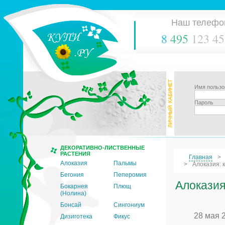
Наш телефо
8
495
123 45
Имя пользо
Пароль
ДЕКОРАТИВНО-ЛИСТВЕННЫЕ
РАСТЕНИЯ
Главная
Алоказия
Пальмы
Алоказия: 
Бегония
Пеперомия
Алоказия
Бокарнея
Плющ
(Нолина)
Бонсай
Сингониум
28 мая 
Дизиготека
Фикус