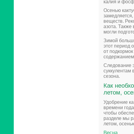
калия и фосф
Осенью кактус
замедляется,
веществ. Рек
азота. Также
могли подгото
Зимой больши
этот период 
от подкормок
содержанием
Следование э
суккулентам 
сезона.
Как необх
летом, ос
Удобрение ка
времени года
чтобы обеспе
разделе мы р
летом, осень
Весна