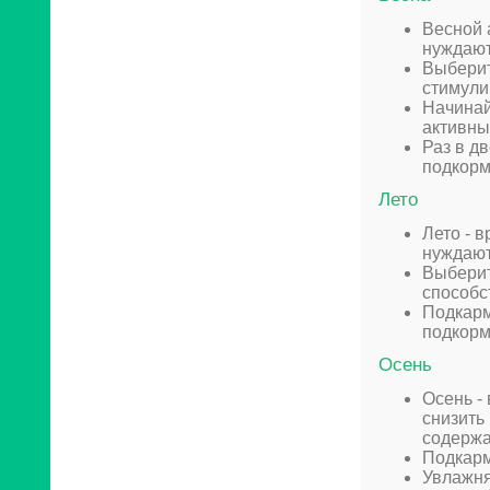
Весной 
нуждают
Выберит
стимули
Начинай
активны
Раз в д
подкорм
Лето
Лето - 
нуждают
Выберит
способс
Подкарм
подкорм
Осень
Осень -
снизить
содержа
Подкарм
Увлажня