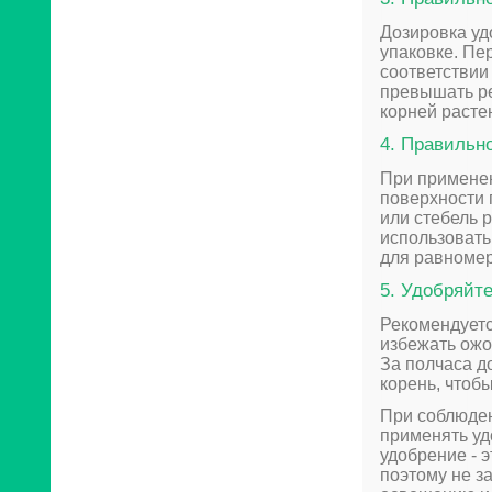
Дозировка уд
упаковке. Пе
соответствии
превышать ре
корней расте
4. Правильн
При применен
поверхности 
или стебель р
использовать
для равномер
5. Удобряйт
Рекомендуетс
избежать ожо
За полчаса д
корень, чтоб
При соблюден
применять уд
удобрение - 
поэтому не з