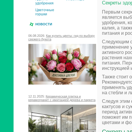
Секреты здор
удобрения
Цветочные
Первым секре
горшки
является выб
удобрения, к
НОВОСТИ
калия, а так
питания и рос
06.08.2026:
Как купить цветы: гид по выбору
свежего букета
Следующим се
применение у
активного ро
растения нахо
питания. Пер
инструкцией 
Также стоит о
Рекомендуетс
применять уд
на стебли и л
12.11.2025:
Керамическая плитка и
керамогранит с имитацией дерева и паркета
Следуя этим 
кактусов и с
период актив
поможет им п
цветами и ф
Секреты зд