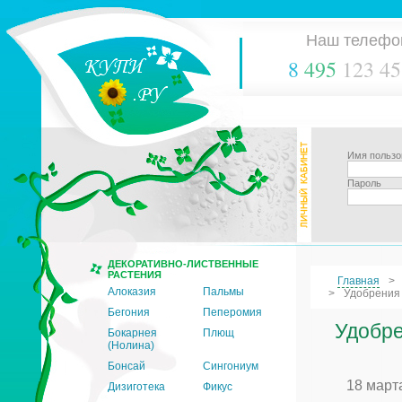
Наш телефо
8
495
123 45
Имя пользо
Пароль
ДЕКОРАТИВНО-ЛИСТВЕННЫЕ
РАСТЕНИЯ
Главная
Алоказия
Пальмы
Удобрения 
Бегония
Пеперомия
Удобре
Бокарнея
Плющ
(Нолина)
Бонсай
Сингониум
18 март
Дизиготека
Фикус