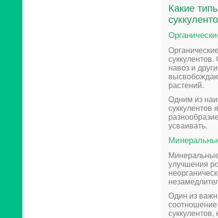
Какие типы
суккулент
Органически
Органические
суккулентов.
навоз и друг
высвобождают
растений.
Одним из наи
суккулентов 
разнообразие
усваивать.
Минеральны
Минеральные
улучшения ро
неорганическ
незамедлител
Один из важн
соотношение 
суккулентов,