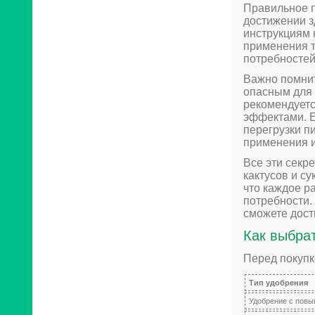
Правильное п
достижении з
инструкциям 
применения т
потребностей
Важно помнит
опасным для 
рекомендуетс
эффектами. Е
перегрузки п
применения и
Все эти секр
кактусов и с
что каждое р
потребности.
сможете дост
Как выбра
Перед покупк
Тип удобрения
Удобрение с пов