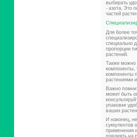
выбирать уд
- азота. Это
частей расте
Специализи
Для более то
специализиро
специально д
пропорции пи
растений.
Также можно 
компоненты, 
компоненты 
растениями и
Важно помнит
может быть о
консультируй
упаковке удо
ваших растен
И наконец, н
суккулентов 
применения и
повлиять на 