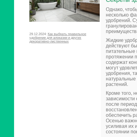
Однако, чтоб
несколько фа
удобрений. С
гранулирован
преимущества
29.12.2024:
Как выбрать правильное
удобрение для алоказии и других
Жидкие удобр
декоративно-лиственных
действуют бы
питательные 
протяжении 
содержат кон
могут удовле
удобрения, т
натуральные 
растений.
Кроме того, 
зависимости 
после период
восстановлен
обеспечить р
Осенью важно
усиливая их 
состоянии по