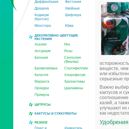
Диффенбахия
Фиттония
Драцена
Хвойные
Кодиеум
Шефлера
(Кротон)
Монстера
Юкка
ДЕКОРАТИВНО-ЦВЕТУЩИЕ
РАСТЕНИЯ
Азалия
Рео
Антуриум
Розы
Бегония
Сенполия
(Фиалка)
осторожность
веществ, чем
Бромелиевые
Спатифиллум
или избыточн
Калатея
Хлорофитум
серьезные пр
Маранта
Хризантемы
Важно выбира
Орхидеи
Цикламены
кактусов и с
Примула
соотношение 
калий, а так
ЦИТРУСЫ
улучшают их 
как недостат
КАКТУСЫ И СУККУЛЕНТЫ
Удобрения 
РАЗНОЕ
Грунт и
Инвентарь