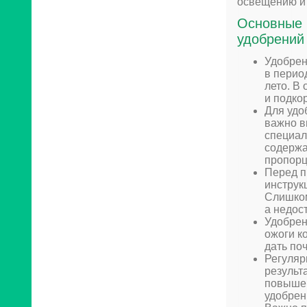
освещению и 
Основные 
удобрений 
Удобрен
в перио
лето. В
и подкор
Для удо
важно в
специал
содержа
пропорц
Перед п
инструк
Слишком
а недос
Удобрен
ожоги к
дать по
Регуляр
результ
повышен
удобрен