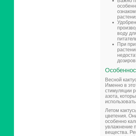
Важно п
особенн
ознаком
растени
Удобрен
произво
воду дл
питател
При при
растени
недоста
дозиров
Особеннос
Весной какту
Именно в это
стимуляции р
азота, котор
использовать
Летом кактус
цветения. Он
особенно кал
увлажнение п
вещества. Ре