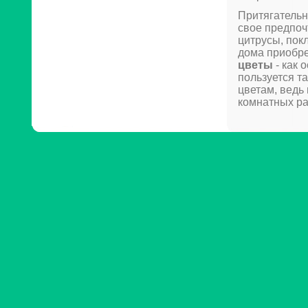
Притягательн
свое предпоч
цитрусы, пок
дома приобре
цветы
- как 
пользуется т
цветам, ведь
комнатных ра