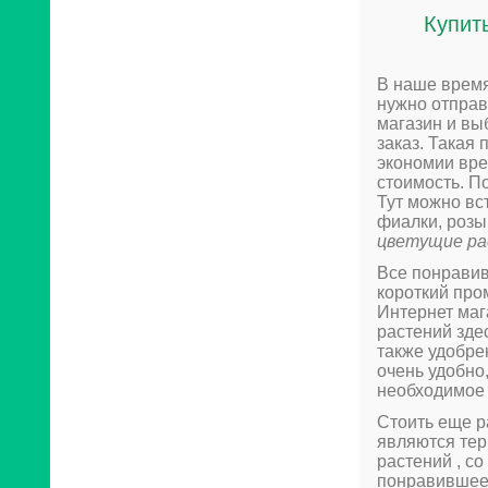
Купит
В наше время
нужно отправ
магазин и вы
заказ. Такая
экономии вре
стоимость. П
Тут можно вс
фиалки, розы
цветущие р
Все понравив
короткий про
Интернет маг
растений зде
также удобре
очень удобно
необходимое 
Стоить еще р
являются тер
растений , с
понравившеес