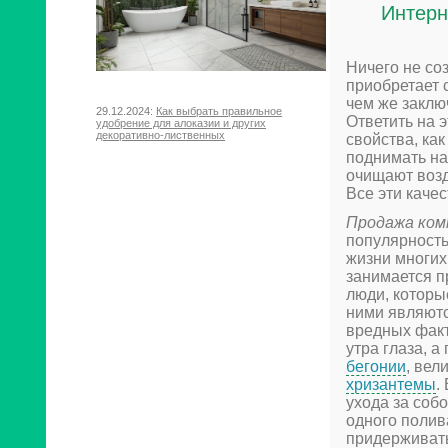
Интерн
Ничего не соз
приобретает 
чем же заклю
29.12.2024:
Как выбрать правильное
Ответить на 
удобрение для алоказии и других
декоративно-лиственных
свойства, ка
поднимать на
очищают возд
Все эти каче
Продажа ком
популярность
жизни многих
занимается п
люди, которы
ними являютс
вредных факт
утра глаза, 
бегонии
, ве
хризантемы
.
ухода за соб
одного полив
придерживать