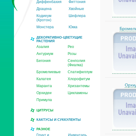
Диффенбахия
Фиттония
Драцена
Хвойные
Кодиеум
Шефлера
(Кротон)
Монстера
Юкка
Бромел
ДЕКОРАТИВНО-ЦВЕТУЩИЕ
РАСТЕНИЯ
Азалия
Рео
Антуриум
Розы
Бегония
Сенполия
(Фиалка)
Бромелиевые
Спатифиллум
Калатея
Хлорофитум
Орхи
Маранта
Хризантемы
Орхидеи
Цикламены
Примула
ЦИТРУСЫ
КАКТУСЫ И СУККУЛЕНТЫ
РАЗНОЕ
Грунт и
Инвентарь