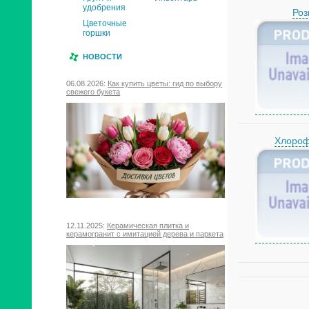
удобрения
Ро
Цветочные
горшки
НОВОСТИ
06.08.2026:
Как купить цветы: гид по выбору
свежего букета
Хлоро
12.11.2025:
Керамическая плитка и
керамогранит с имитацией дерева и паркета