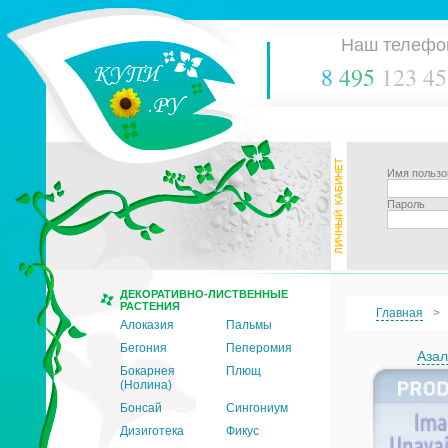
Наш телефо
8
495
123 45
Имя пользо
Пароль
ДЕКОРАТИВНО-ЛИСТВЕННЫЕ
РАСТЕНИЯ
Главная
Алоказия
Пальмы
Бегония
Пеперомия
Азал
Бокарнея
Плющ
(Нолина)
Бонсай
Сингониум
Дизиготека
Фикус