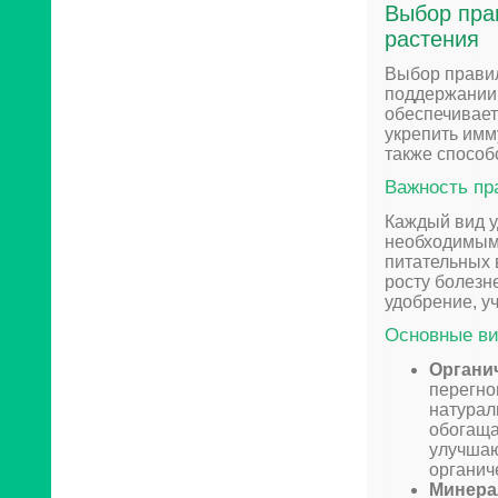
Выбор пра
растения
Выбор правил
поддержании 
обеспечивает
укрепить имм
также способ
Важность пр
Каждый вид у
необходимыми
питательных 
росту болезн
удобрение, у
Основные в
Органи
перегно
натурал
обогаща
улучшаю
органич
Минера