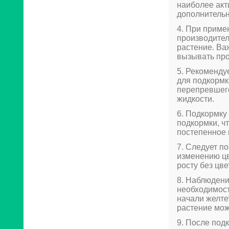
наиболее акт
дополнительн
4. При приме
производител
растение. Ва
вызывать про
5. Рекоменду
для подкормк
перепревшего
жидкости.
6. Подкормку
подкормки, ч
постепенное 
7. Следует п
изменению цв
росту без цве
8. Наблюдени
необходимост
начали желте
растение мож
9. После под