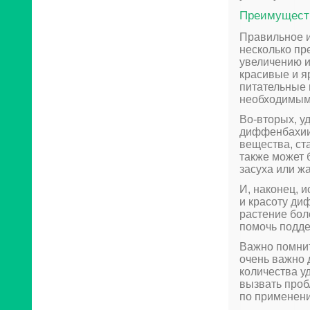
Преимущест
Правильное 
несколько пр
увеличению 
красивые и я
питательные 
необходимыми
Во-вторых, у
диффенбахии
вещества, ст
также может 
засуха или ж
И, наконец, 
и красоту ди
растение бол
помочь подде
Важно помнит
очень важно
количества у
вызвать проб
по применени