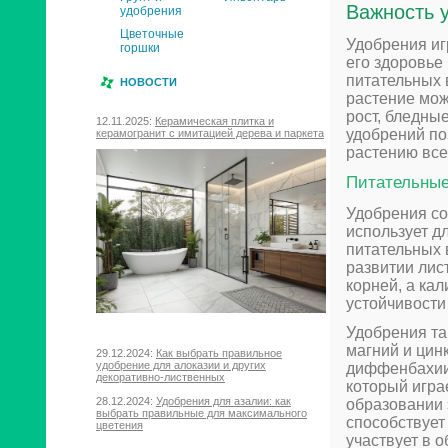
Важность 
удобрения
Цветочные
Удобрения иг
горшки
его здоровье
питательных 
НОВОСТИ
растение мож
рост, бледны
12.11.2025:
Керамическая плитка и
удобрений по
керамогранит с имитацией дерева и паркета
растению все
Питательные
Удобрения со
использует д
питательных 
развитии лис
корней, а ка
устойчивости 
Удобрения та
магний и цин
29.12.2024:
Как выбрать правильное
удобрение для алоказии и других
диффенбахии.
декоративно-лиственных
который игра
28.12.2024:
Удобрения для азалии: как
образовании 
выбрать правильные для максимального
способствует
цветения
участвует в 