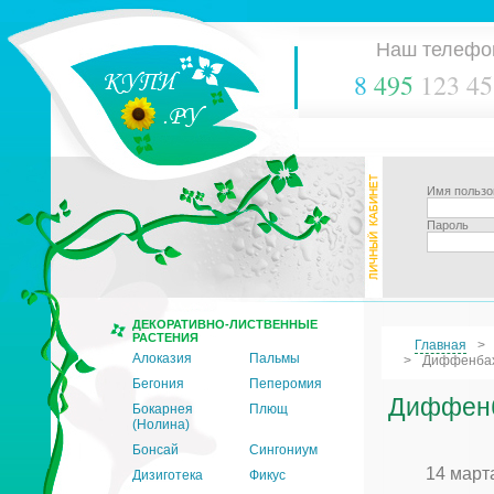
Наш телефо
8
495
123 45
Имя пользо
Пароль
ДЕКОРАТИВНО-ЛИСТВЕННЫЕ
РАСТЕНИЯ
Главная
Алоказия
Пальмы
Диффенбахи
Бегония
Пеперомия
Диффенб
Бокарнея
Плющ
(Нолина)
Бонсай
Сингониум
14 март
Дизиготека
Фикус