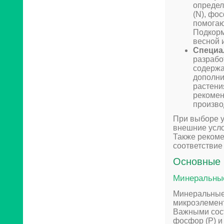
определ
(N), фо
помогаю
Подкорм
весной 
Специа
разрабо
содержа
дополни
растени
рекомен
произво
При выборе у
внешние усло
Также рекоме
соответствие
Основные 
Минеральны
Минеральные 
микроэлемент
Важными сос
фосфор (P) и 