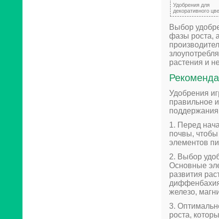
Удобрения для
декоративного цв
Выбор удобре
фазы роста, 
производител
злоупотребля
растения и не
Рекоменда
Удобрения иг
правильное 
поддержания 
1. Перед нач
почвы, чтобы
элементов пи
2. Выбор удо
Основные эле
развития рас
диффенбахия 
железо, магни
3. Оптимальн
роста, котор