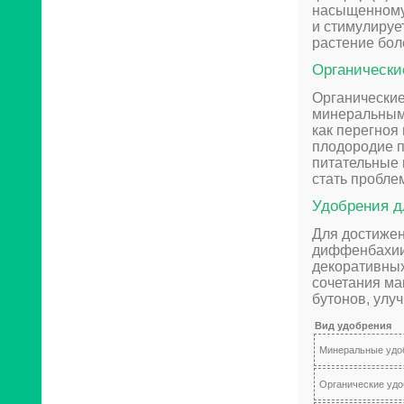
насыщенному 
и стимулируе
растение бол
Органически
Органически
минеральными
как перегноя
плодородие 
питательные 
стать пробле
Удобрения д
Для достижен
диффенбахии
декоративных
сочетания ма
бутонов, улу
Вид удобрения
Минеральные удо
Органические удо