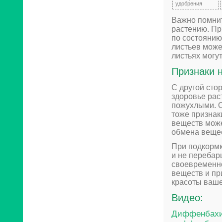
удобрения
Важно помнит
растению. Пр
по состоянию
листьев може
листьях могу
Признаки 
С другой сто
здоровье рас
пожухлыми. О
тоже признак
веществ може
обмена вещес
При подкормк
и не перебар
своевременно
веществ и пр
красоты ваш
Видео:
Диффенбахия