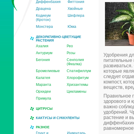
Диффенбахия
Фиттония
Драцена
Хвойные
Кодиеум
Шефлера
(Кротон)
Монстера
Юкка
ДЕКОРАТИВНО-ЦВЕТУЩИЕ
РАСТЕНИЯ
Азалия
Рео
Антуриум
Розы
Удобрения д
Бегония
Сенполия
питательные 
(Фиалка)
развиваться.
которые явля
Бромелиевые
Спатифиллум
следует отда
Калатея
Хлорофитум
компост, кот
Маранта
Хризантемы
веществ, вре
Орхидеи
Цикламены
Правильное п
Примула
здорового и 
важно соблюд
ЦИТРУСЫ
удобрений. Ч
растение и в
КАКТУСЫ И СУККУЛЕНТЫ
диффенбахию
РАЗНОЕ
равномерное 
Грунт и
Инвентарь