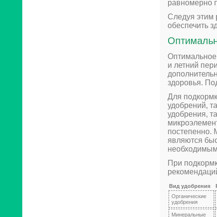
равномерно п
Следуя этим 
обеспечить з
Оптимальн
Оптимальное
и летний пер
дополнительн
здоровья. По
Для подкорм
удобрений, т
удобрения, т
микроэлемент
постепенно. 
являются бы
необходимым 
При подкорм
рекомендаци
Вид удобрения
Органические
удобрения
Минеральные