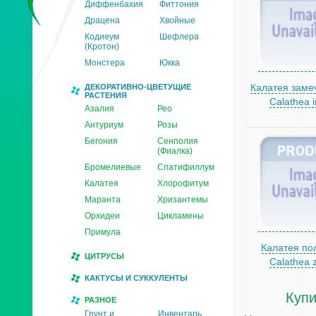
Диффенбахия
Фиттония
Драцена
Хвойные
Кодиеум
Шефлера
(Кротон)
Монстера
Юкка
Калатея заме
ДЕКОРАТИВНО-ЦВЕТУЩИЕ
РАСТЕНИЯ
Calathea i
Азалия
Рео
Антуриум
Розы
Бегония
Сенполия
(Фиалка)
Бромелиевые
Спатифиллум
Калатея
Хлорофитум
Маранта
Хризантемы
Орхидеи
Цикламены
Примула
Калатея по
ЦИТРУСЫ
Calathea 
КАКТУСЫ И СУККУЛЕНТЫ
Купи
РАЗНОЕ
Грунт и
Инвентарь