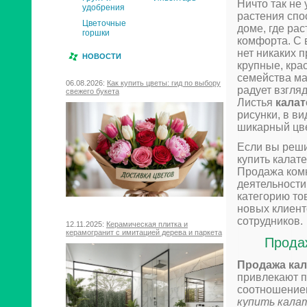
Ничто так не
удобрения
растения спо
Цветочные
доме, где ра
горшки
комфорта. С 
нет никаких 
НОВОСТИ
крупные, кра
семейства ма
06.08.2026:
Как купить цветы: гид по выбору
радует взгля
свежего букета
Листья
калат
рисунки, в в
шикарный цвет
Если вы реши
купить калат
Продажа ком
деятельности
категорию то
новых клиент
сотрудников.
12.11.2025:
Керамическая плитка и
керамогранит с имитацией дерева и паркета
Прода
Продажа кал
привлекают п
соотношением
купить кала