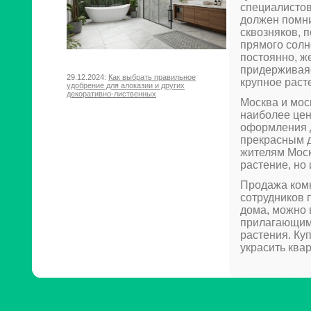
специалистов
должен помни
сквозняков, 
прямого солн
постоянно, ж
придерживаяс
29.12.2024:
Как выбрать правильное
крупное раст
удобрение для алоказии и других
декоративно-лиственных
Москва и мос
наиболее цен
оформления д
прекрасным д
жителям Моск
растение, но
Продажа ком
сотрудников 
дома, можно 
прилагающимс
растения. Ку
украсить ква