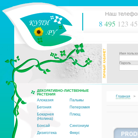
Наш телефо
8
495
123 45
Имя пользо
Пароль
ДЕКОРАТИВНО-ЛИСТВЕННЫЕ
РАСТЕНИЯ
Главная
Алоказия
Пальмы
Бегония
Пеперомия
Бокарнея
Плющ
(Нолина)
Бонсай
Сингониум
Дизиготека
Фикус