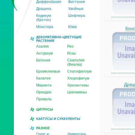
Диффенбахия
Фиттония
Драцена
Хвойные
Кодиеум
Шефлера
(Кротон)
Монстера
Юкка
Бон
ДЕКОРАТИВНО-ЦВЕТУЩИЕ
РАСТЕНИЯ
Азалия
Рео
Антуриум
Розы
Бегония
Сенполия
(Фиалка)
Бромелиевые
Спатифиллум
Калатея
Хлорофитум
Драц
Маранта
Хризантемы
Орхидеи
Цикламены
Примула
ЦИТРУСЫ
КАКТУСЫ И СУККУЛЕНТЫ
РАЗНОЕ
Грунт и
Инвентарь