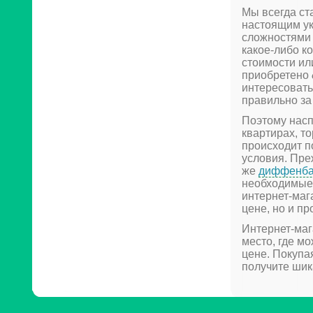
Мы всегда ст
настоящим у
сложностями 
какое-либо к
стоимости ил
приобретено
интересовать
правильно за
Поэтому насп
квартирах, то
происходит п
условия. Пре
же
диффенба
необходимые 
интернет-маг
цене, но и п
Интернет-маг
место, где м
цене. Покупа
получите шик