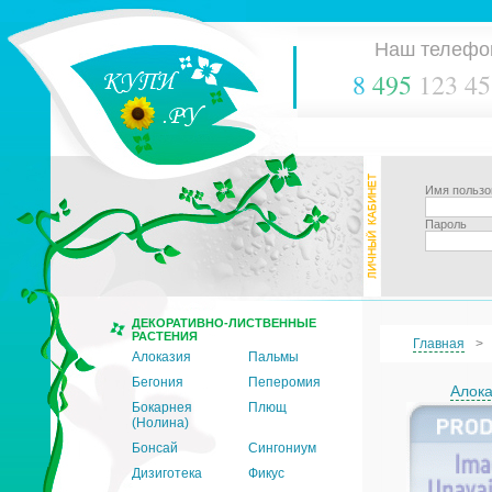
Наш телефо
8
495
123 45
Имя пользо
Пароль
ДЕКОРАТИВНО-ЛИСТВЕННЫЕ
РАСТЕНИЯ
Главная
Алоказия
Пальмы
Бегония
Пеперомия
Алока
Бокарнея
Плющ
(Нолина)
Бонсай
Сингониум
Дизиготека
Фикус