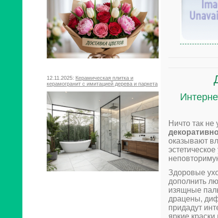
12.11.2025:
Керамическая плитка и
керамогранит с имитацией дерева и паркета
Интерне
Ничто так не
декоративно
оказывают вл
эстетическое
неповториму
Здоровые у
дополнить лю
изящные паль
драцены, ди
придадут ин
яркие краски