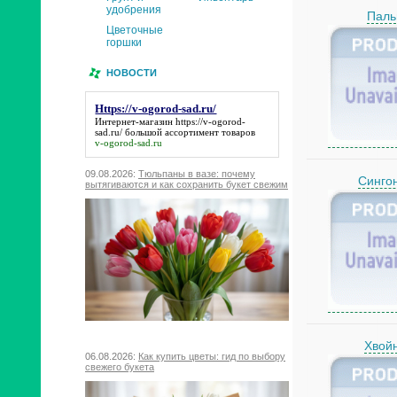
удобрения
Пал
Цветочные
горшки
НОВОСТИ
Https://v-ogorod-sad.ru/
Интернет-магазин
https://v-ogorod-
sad.ru/
большой ассортимент товаров
v-ogorod-sad.ru
09.08.2026:
Тюльпаны в вазе: почему
Синго
вытягиваются и как сохранить букет свежим
Хвой
06.08.2026:
Как купить цветы: гид по выбору
свежего букета