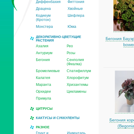
Диффенбахия
Фиттония
Драцена
Хвойные
Кодиеум
Шефлера
(Кротон)
Монстера
Юкка
ДЕКОРАТИВНО-ЦВЕТУЩИЕ
Бегония Бауэр
РАСТЕНИЯ
bower
Азалия
Рео
Антуриум
Розы
Бегония
Сенполия
(Фиалка)
Бромелиевые
Спатифиллум
Калатея
Хлорофитум
Маранта
Хризантемы
Орхидеи
Цикламены
Примула
ЦИТРУСЫ
КАКТУСЫ И СУККУЛЕНТЫ
Бегония кор
(Begonia
РАЗНОЕ
Грунт и
Инвентарь