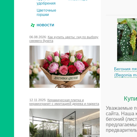
удобрения
Цветочные
горшки
НОВОСТИ
06.08.2026:
Как купить цветы: гид по выбору
свежего букета
Бегония пя
(Begonia m
Купи
12.11.2025:
Керамическая плитка и
керамогранит с имитацией дерева и паркета
Уважаемые по
сайта. Наша 
бегоний (лис
предлагаемым
предваритель