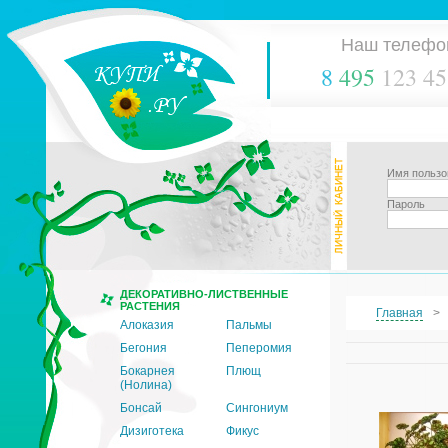
Наш телефо
8
495
123 45
Имя пользо
Пароль
ДЕКОРАТИВНО-ЛИСТВЕННЫЕ
РАСТЕНИЯ
Главная
Алоказия
Пальмы
Бегония
Пеперомия
Бокарнея
Плющ
(Нолина)
Бонсай
Сингониум
Дизиготека
Фикус