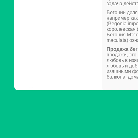
задача дейст
Бегонии деля
например как
(Begonia impe
королевская (
Бегония Мэсо
maculata) оз
Продажа бе
продажи, это
любовь в изя
любовь и доб
изящными фор
балкона, дом