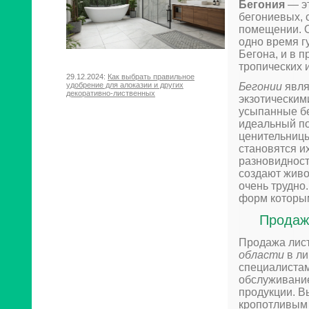
Бегония
— эт
бегониевых, 
помещении. О
одно время г
Бегона, и в 
тропических 
29.12.2024:
Как выбрать правильное
удобрение для алоказии и других
Бегонии
явля
декоративно-лиственных
экзотическим
усыпанные б
идеальный по
ценительницы
становятся и
разновидност
создают живо
очень трудно
форм которы
Продаж
Продажа лис
области
в ли
специалистам
обслуживание
продукции. В
кропотливым 