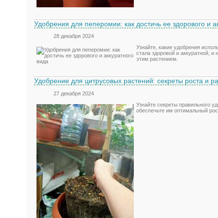
Удобрения для пеперомии: как достичь ее здорового и а
28 декабря 2024
Узнайте, какие удобрения испол
стала здоровой и аккуратной, и
этим растением.
Удобрение для цитрусовых растений: секреты роста и р
27 декабря 2024
Узнайте секреты правильного у
обеспечьте им оптимальный рост