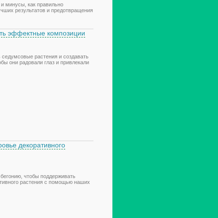
 и минусы, как правильно
учших результатов и предотвращения
ать эффектные композиции
ь седумсовые растения и создавать
обы они радовали глаз и привлекали
ровье декоративного
 бегонию, чтобы поддерживать
ративного растения с помощью наших