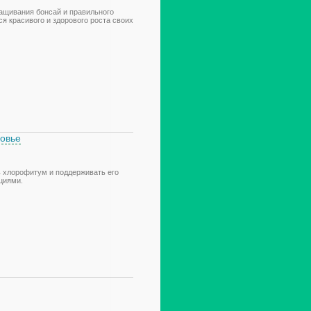
ащивания бонсай и правильного
ся красивого и здорового роста своих
ровье
ь хлорофитум и поддерживать его
циями.