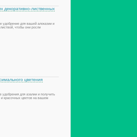
их декоративно-лиственных
е удобрение для вашей алоказии и
 листвой, чтобы они росли
ксимального цветения
е удобрения для азалии и получить
 и красочных цветов на вашем