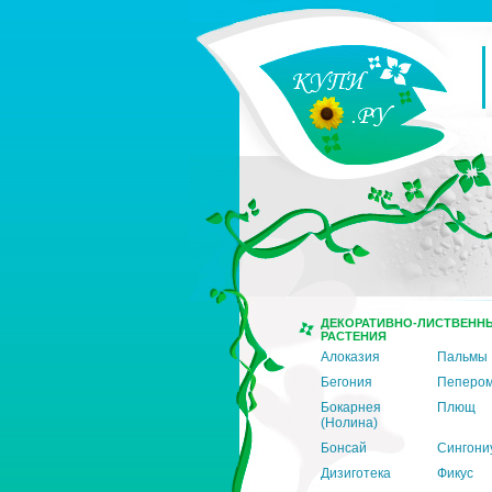
ДЕКОРАТИВНО-ЛИСТВЕНН
РАСТЕНИЯ
Алоказия
Пальмы
Бегония
Пеперо
Бокарнея
Плющ
(Нолина)
Бонсай
Сингони
Дизиготека
Фикус