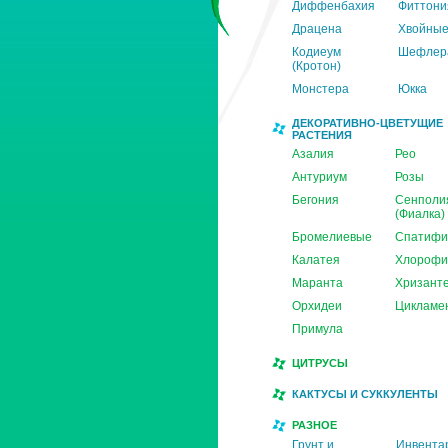
Диффенбахия
Фиттони
Драцена
Хвойны
Кодиеум
Шефлер
(Кротон)
Монстера
Юкка
ДЕКОРАТИВНО-ЦВЕТУЩИЕ
РАСТЕНИЯ
Азалия
Рео
Антуриум
Розы
Бегония
Сенполи
(Фиалка)
Бромелиевые
Спатифи
Калатея
Хлорофи
Маранта
Хризант
Орхидеи
Цикламе
Примула
ЦИТРУСЫ
КАКТУСЫ И СУККУЛЕНТЫ
РАЗНОЕ
Грунт и
Инвента