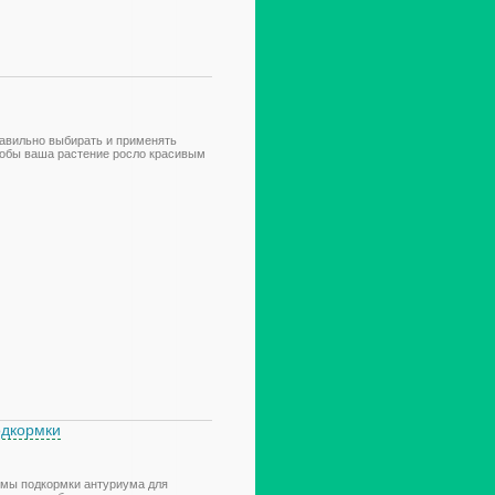
правильно выбирать и применять
тобы ваша растение росло красивым
одкормки
емы подкормки антуриума для