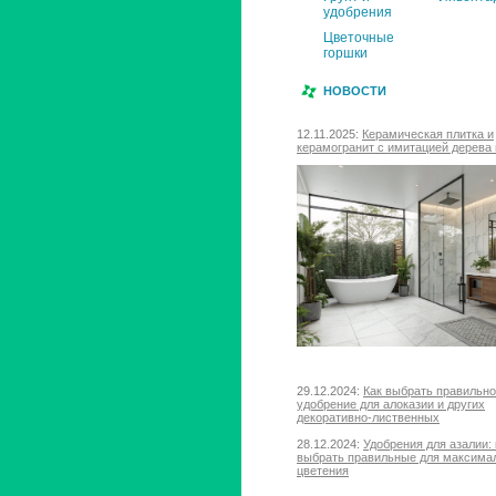
удобрения
Цветочные
горшки
НОВОСТИ
12.11.2025:
Керамическая плитка и
керамогранит с имитацией дерева 
29.12.2024:
Как выбрать правильн
удобрение для алоказии и других
декоративно-лиственных
28.12.2024:
Удобрения для азалии: 
выбрать правильные для максима
цветения