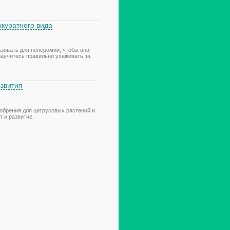
ккуратного вида
ьзовать для пеперомии, чтобы она
 научитесь правильно ухаживать за
азвития
добрения для цитрусовых растений и
 и развитие.