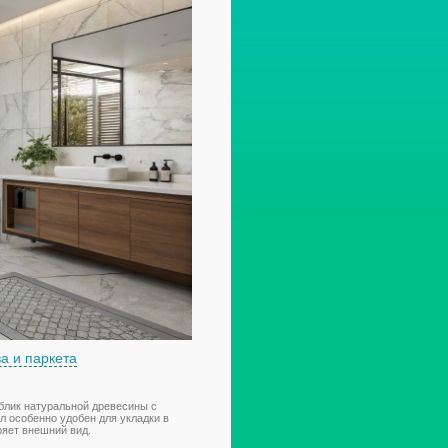
а и паркета
блик натуральной древесины с
л особенно удобен для укладки в
ряет внешний вид.