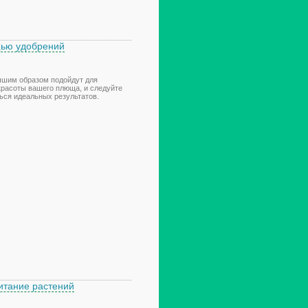
щью удобрений
учшим образом подойдут для
красоты вашего плюща, и следуйте
ься идеальных результатов.
итание растений