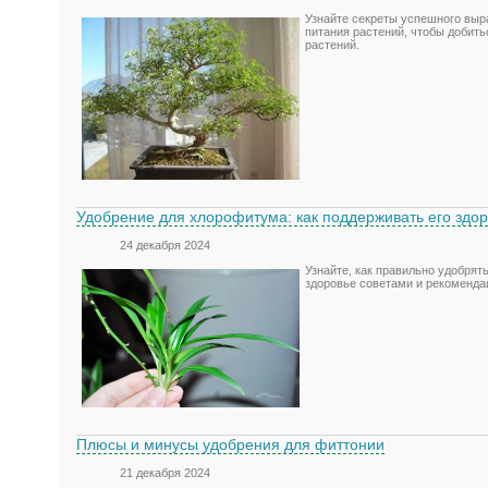
Узнайте секреты успешного выр
питания растений, чтобы добить
растений.
Удобрение для хлорофитума: как поддерживать его здо
24 декабря 2024
Узнайте, как правильно удобрят
здоровье советами и рекоменда
Плюсы и минусы удобрения для фиттонии
21 декабря 2024