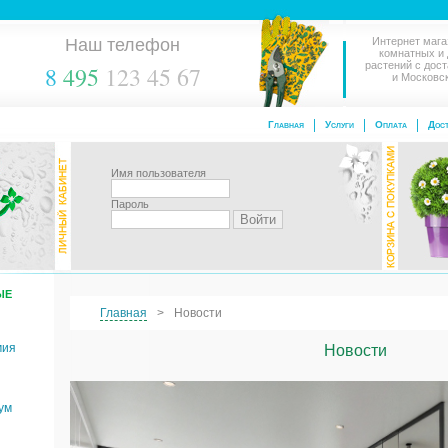
Наш телефон
Интернет мага
комнатных и
растений с дос
8
495
123 45 67
и Московс
Главная
Услуги
Оплата
Дост
Имя пользователя
Пароль
ЫЕ
Главная
Новости
мия
Новости
ум