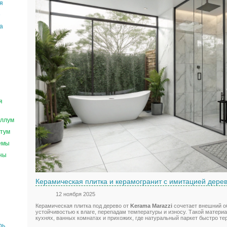
я
е
а
я
ллум
тум
емы
ны
Керамическая плитка и керамогранит с имитацией дерев
12 ноября 2025
Керамическая плитка под дерево от
Kerama Marazzi
сочетает внешний о
устойчивостью к влаге, перепадам температуры и износу. Такой материа
кухнях, ванных комнатах и прихожих, где натуральный паркет быстро те
рь