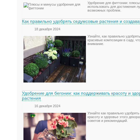
Удобрение для фиттонии: плюсы
использовать для достижения л
возможных проблем.
Как правильно удобрять седумсовые растения и создав
18 декабря 2024
Узнайте, как правильно удобрят
красивые композиции в саду, чт
внимание.
Удобрение для бегонии: как поддерживать красоту и здо
растения
16 декабря 2024
Узнайте как правильно удобрять
красоту и здоровье этого деко
советов и рекомендаций.