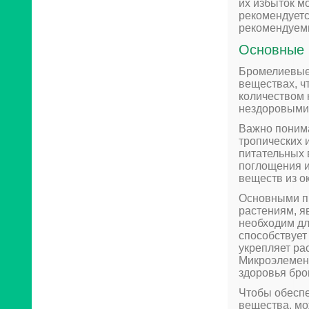
их избыток м
рекомендуетс
рекомендуем
Основные 
Бромелиевые
веществах, ч
количеством 
нездоровыми
Важно понима
тропических 
питательных 
поглощения и
веществ из 
Основными п
растениям, яв
необходим дл
способствует
укрепляет рас
Микроэлемент
здоровья бро
Чтобы обесп
вещества, мо