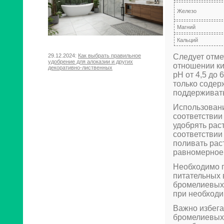
Железо
Магний
Кальций
Следует отме
29.12.2024:
Как выбрать правильное
удобрение для алоказии и других
отношении ки
декоративно-лиственных
pH от 4,5 до
только содер
поддерживать
Использовани
соответствии
удобрять рас
соответствии
поливать рас
равномерное
Необходимо п
питательных 
бромелиевых 
при необходи
Важно избега
бромелиевых 