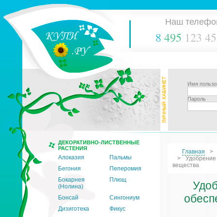
Наш телефо
8
495
123 45
Имя пользо
Пароль
ДЕКОРАТИВНО-ЛИСТВЕННЫЕ
РАСТЕНИЯ
Главная
Алоказия
Пальмы
Удобрение 
вещества
Бегония
Пеперомия
Бокарнея
Плющ
Удоб
(Нолина)
обесп
Бонсай
Сингониум
Дизиготека
Фикус