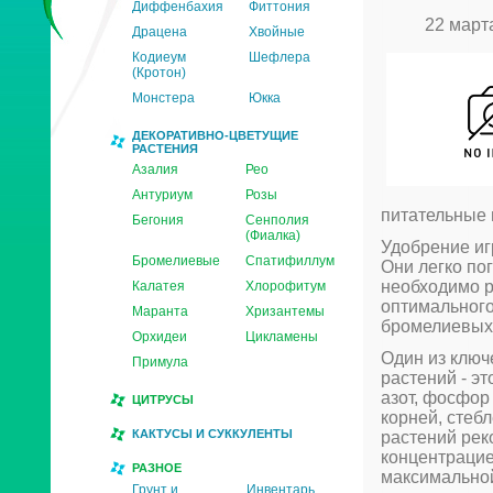
Диффенбахия
Фиттония
22 март
Драцена
Хвойные
Кодиеум
Шефлера
(Кротон)
Монстера
Юкка
ДЕКОРАТИВНО-ЦВЕТУЩИЕ
РАСТЕНИЯ
Азалия
Рео
Антуриум
Розы
питательные 
Бегония
Сенполия
(Фиалка)
Удобрение иг
Бромелиевые
Спатифиллум
Они легко по
необходимо р
Калатея
Хлорофитум
оптимального
Маранта
Хризантемы
бромелиевых
Орхидеи
Цикламены
Один из ключ
Примула
растений - э
азот, фосфор
ЦИТРУСЫ
корней, стеб
КАКТУСЫ И СУККУЛЕНТЫ
растений рек
концентрацие
РАЗНОЕ
максимальной
Грунт и
Инвентарь