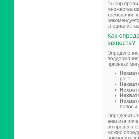
Выбор правил
множества фа
требования к
рекомендуетс
специалистам
Как опред
веществ?
Определение 
поддержания 
признаки мог
Нехватк
рост.
Нехват
Нехватк
Нехватк
Нехватк
полосы.
Определить т
анализа почв
он провел не
можно опреде
применить дл