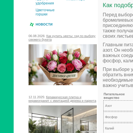
удобрения
Как подоб
Цветочные
Перед выборо
горшки
бромелиевых 
НОВОСТИ
присоединяют
также получа
своих листье
06.08.2026:
Как купить цветы: гид по выбору
свежего букета
Главным пит
азот. Он нео
важных соед
фосфор, кали
При выборе у
обратить вни
необходимые 
важно учитыв
Питательное
12.11.2025:
Керамическая плитка и
вещество
керамогранит с имитацией дерева и паркета
Азот
Фосфор
Калий