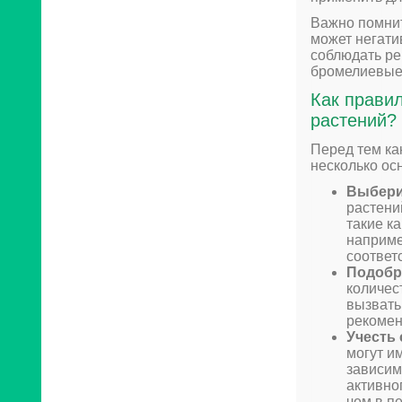
Важно помнит
может негати
соблюдать ре
бромелиевые
Как прави
растений?
Перед тем ка
несколько ос
Выбери
растени
такие к
наприме
соответ
Подобр
количес
вызвать
рекомен
Учесть 
могут и
зависим
активно
чем в п