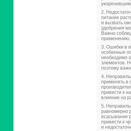
укоренившим
2. Недостато
питание раст
и вызвать ож
удобрения мо
Важно соблюд
применению.
3. Ошибки в
особенные по
необходимо о
элементов. Н
поэтому важн
4. Неправил
применять в 
производител
привести к н
влияние на р
5. Неправил
равномерно р
всасывание 
привести к ч
и недостаточ