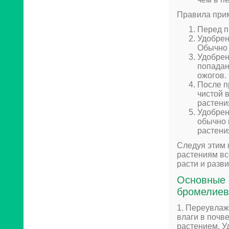
Правила прим
Перед п
Удобрен
Обычно 
Удобрен
попадан
ожогов.
После п
чистой 
растени
Удобрен
обычно 
растени
Следуя этим 
растениям вс
расти и разв
Основные 
бромелиев
1. Переувла
влаги в почв
растением. У