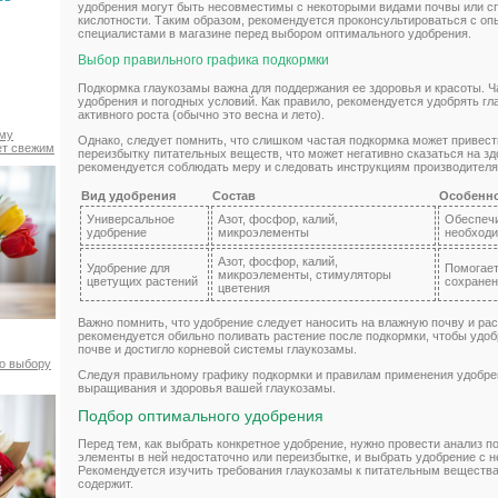
удобрения могут быть несовместимы с некоторыми видами почвы или с
кислотности. Таким образом, рекомендуется проконсультироваться с о
специалистами в магазине перед выбором оптимального удобрения.
Выбор правильного графика подкормки
Подкормка глаукозамы важна для поддержания ее здоровья и красоты. Ча
удобрения и погодных условий. Как правило, рекомендуется удобрять гл
активного роста (обычно это весна и лето).
ему
Однако, следует помнить, что слишком частая подкормка может привес
ет свежим
переизбытку питательных веществ, что может негативно сказаться на з
рекомендуется соблюдать меру и следовать инструкциям производителя
Вид удобрения
Состав
Особенн
Универсальное
Азот, фосфор, калий,
Обеспечи
удобрение
микроэлементы
необход
Азот, фосфор, калий,
Удобрение для
Помогает
микроэлементы, стимуляторы
цветущих растений
сохранен
цветения
Важно помнить, что удобрение следует наносить на влажную почву и рас
рекомендуется обильно поливать растение после подкормки, чтобы удо
почве и достигло корневой системы глаукозамы.
по выбору
Следуя правильному графику подкормки и правилам применения удобре
выращивания и здоровья вашей глаукозамы.
Подбор оптимального удобрения
Перед тем, как выбрать конкретное удобрение, нужно провести анализ п
элементы в ней недостаточно или переизбытке, и выбрать удобрение с
Рекомендуется изучить требования глаукозамы к питательным вещества
содержит.