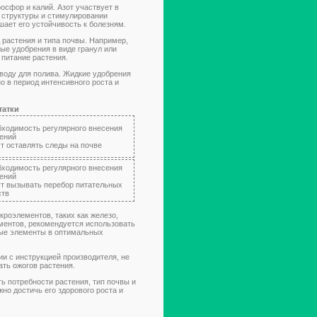
сфор и калий. Азот участвует в
 структуры и стимулировании
шает его устойчивость к болезням.
 растения и типа почвы. Например,
ые удобрения в виде гранул или
 питание растения.
воду для полива. Жидкие удобрения
о в период интенсивного роста и
татки
бходимость регулярного внесения
ений
ут оставлять следы на почве
бходимость регулярного внесения
ений
ут вызывать перебор питательных
ств
роэлементов, таких как железо,
ементов, рекомендуется использовать
мые элементы в оптимальных
и с инструкцией производителя, не
ать ожогов растения.
ь потребности растения, тип почвы и
но достичь его здорового роста и