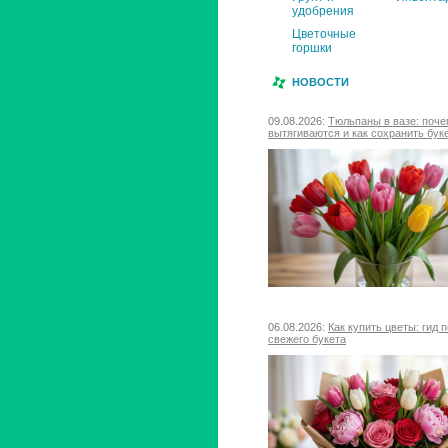
удобрения
Цветочные
горшки
НОВОСТИ
09.08.2026:
Тюльпаны в вазе: поч
вытягиваются и как сохранить бук
06.08.2026:
Как купить цветы: гид 
свежего букета