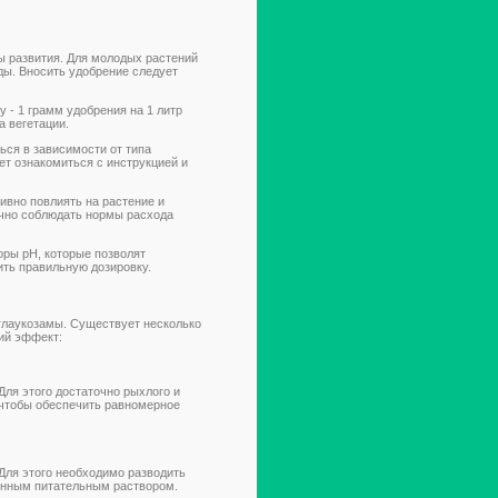
ы развития. Для молодых растений
ды. Вносить удобрение следует
 - 1 грамм удобрения на 1 литр
а вегетации.
ься в зависимости от типа
т ознакомиться с инструкцией и
ивно повлиять на растение и
очно соблюдать нормы расхода
оры pH, которые позволят
ить правильную дозировку.
 глаукозамы. Существует несколько
ий эффект:
Для этого достаточно рыхлого и
 чтобы обеспечить равномерное
 Для этого необходимо разводить
енным питательным раствором.