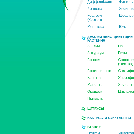
Диффенбахия
Фиттони
Драцена
Хвойны
Кодиеум
Шефлер
(Кротон)
Монстера
Юкка
ДЕКОРАТИВНО-ЦВЕТУЩИЕ
РАСТЕНИЯ
Азалия
Рео
Антуриум
Розы
Бегония
Сенполи
(Фиалка)
Бромелиевые
Спатифи
Калатея
Хлорофи
Маранта
Хризант
Орхидеи
Цикламе
Примула
ЦИТРУСЫ
КАКТУСЫ И СУККУЛЕНТЫ
РАЗНОЕ
Грунт и
Инвента