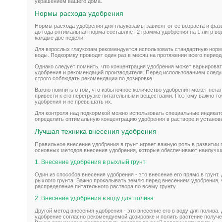
украшением вашего дома.
Нормы расхода удобрения
Нормы расхода удобрения для глаукозамы зависят от ее возраста и фаз
до года оптимальная норма составляет 2 грамма удобрения на 1 литр во
каждые две недели.
Для взрослых глаукозам рекомендуется использовать стандартную норму
воды. Подкормку проводят один раз в месяц на протяжении всего период
Однако следует помнить, что концентрация удобрения может варьироват
удобрения и рекомендаций производителя. Перед использованием следуе
строго соблюдать рекомендации по дозировке.
Важно помнить о том, что избыточное количество удобрения может негат
привести к его перегрузке питательными веществами. Поэтому важно т
удобрения и не превышать их.
Для контроля над подкормкой можно использовать специальные индикат
определить оптимальную концентрацию удобрения в растворе и установ
Лучшая техника внесения удобрения
Правильное внесение удобрения в грунт играет важную роль в развитии
основных методов внесения удобрения, которые обеспечивают наилучш
1. Внесение удобрения в рыхлый грунт
Один из способов внесения удобрения - это внесение его прямо в грунт. 
рыхлого грунта. Важно прокалывать землю перед внесением удобрения,
распределение питательного раствора по всему грунту.
2. Внесение удобрения в воду для полива
Другой метод внесения удобрения - это внесение его в воду для полива.
удобрение согласно рекомендуемой дозировке и полить растение получ