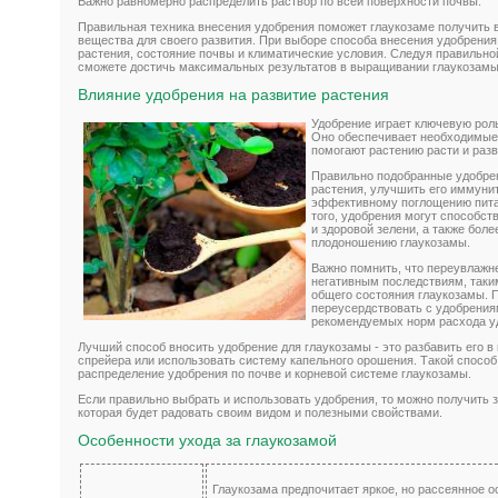
Важно равномерно распределить раствор по всей поверхности почвы.
Правильная техника внесения удобрения поможет глаукозаме получить
вещества для своего развития. При выборе способа внесения удобрени
растения, состояние почвы и климатические условия. Следуя правильно
сможете достичь максимальных результатов в выращивании глаукозамы
Влияние удобрения на развитие растения
Удобрение играет ключевую рол
Оно обеспечивает необходимые
помогают растению расти и раз
Правильно подобранные удобрен
растения, улучшить его иммунит
эффективному поглощению пита
того, удобрения могут способс
и здоровой зелени, а также бол
плодоношению глаукозамы.
Важно помнить, что переувлажн
негативным последствиям, таки
общего состояния глаукозамы. 
переусердствовать с удобрения
рекомендуемых норм расхода уд
Лучший способ вносить удобрение для глаукозамы - это разбавить его в 
спрейера или использовать систему капельного орошения. Такой спосо
распределение удобрения по почве и корневой системе глаукозамы.
Если правильно выбрать и использовать удобрения, то можно получить 
которая будет радовать своим видом и полезными свойствами.
Особенности ухода за глаукозамой
Глаукозама предпочитает яркое, но рассеянное 