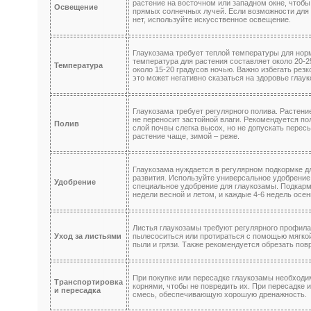
растение на восточном или западном окне, чтобы
Освещение
прямых солнечных лучей. Если возможности для
нет, используйте искусственное освещение.
Глаукозама требует теплой температуры для нор
температура для растения составляет около 20-2
Температура
около 15-20 градусов ночью. Важно избегать резк
это может негативно сказаться на здоровье глау
Глаукозама требует регулярного полива. Растени
не переносит застойной влаги. Рекомендуется по
Полив
слой почвы слегка высох, но не допускать перес
растение чаще, зимой – реже.
Глаукозама нуждается в регулярном подкормке д
развития. Используйте универсальное удобрение
Удобрение
специальное удобрение для глаукозамы. Подкарм
недели весной и летом, и каждые 4-6 недель осен
Листья глаукозамы требуют регулярного профила
Уход за листьями
пылесоситься или протираться с помощью мягкой
пыли и грязи. Также рекомендуется обрезать по
При покупке или пересадке глаукозамы необходи
Транспортировка
корнями, чтобы не повредить их. При пересадке 
и пересадка
смесь, обеспечивающую хорошую дренажность.