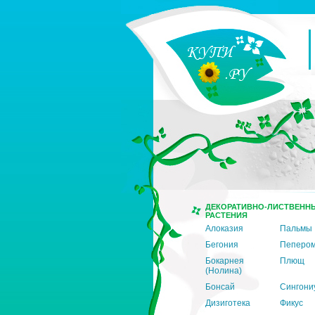
ДЕКОРАТИВНО-ЛИСТВЕНН
РАСТЕНИЯ
Алоказия
Пальмы
Бегония
Пеперо
Бокарнея
Плющ
(Нолина)
Бонсай
Сингони
Дизиготека
Фикус