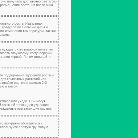
 оно получало достаточно света без
 размещения растения возле окна
мального роста. Идеальная
5 градусов по Цельсию днем и
ого изменения температуры, так как
козамы.
е нуждается во влажной почве, но
ливать глаукозаму, когда верхний
ыхания корней. Летом поливайте
ля поддержания здорового роста и
 для комнатных растений или
ливайте растение каждые 2-3
ью и зимой.
ктического ухода. Они могут
 влажной тряпки для удаления
врежденные или засохшие листья.
мо аккуратно обращаться с
используйте свежую грунтовую