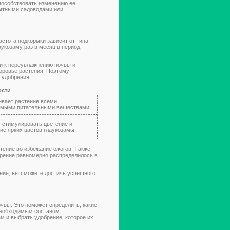
пособствовать изменению ее
пытными садоводами или
стота подкормки зависит от типа
аукозаму раз в месяц в период
ти к переувлажнению почвы и
доровье растения. Поэтому
 удобрения.
ости
вает растение всеми
имыми питательными веществами
 стимулировать цветение и
ие ярких цветов глаукозамы
тение во избежание ожогов. Также
брение равномерно распределилось в
ния, вы сможете достичь успешного
очвы. Это поможет определить, какие
 необходимым составом.
м и выбрать удобрение, которое их