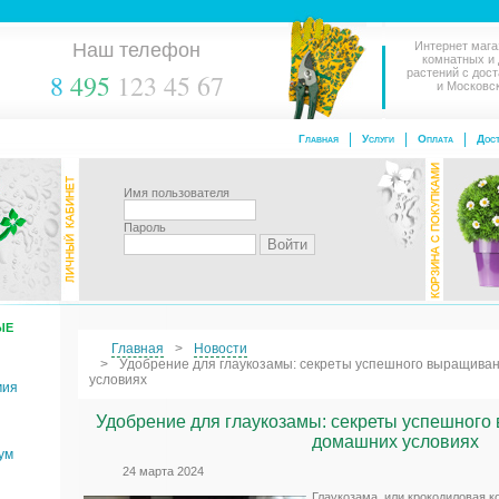
Наш телефон
Интернет мага
комнатных и
растений с дос
8
495
123 45 67
и Московс
Главная
Услуги
Оплата
Дост
Имя пользователя
Пароль
ЫЕ
Главная
Новости
Удобрение для глаукозамы: секреты успешного выращиван
условиях
мия
Удобрение для глаукозамы: секреты успешного
домашних условиях
ум
24 марта 2024
Глаукозама, или крокодиловая к