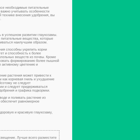
 все необходимые питательные
я важно учитывать особенности
й технике внесения удобрения, вы
.
ь в успешном развитии глаукозамы.
 питательные вещества, которые
виваться наилучшим образом.
ия способны укрепить корни
ет и способность к более
тельных веществ из почвы. Кроме
твовать формированию более пышной
ее активному цветению и
ение растения может привести к
м как корневая гниль и ухудшение
Поэтому не следует
ми и следует придерживаться
обрения и графика подкормки.
воде и поливать растение из
б обеспечит равномерное
здоровую и красивую глаукозаму,
освещение. Лучше всего разместите