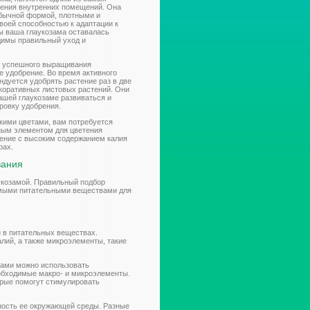
шения внутренних помещений. Она
обычной формой, плотными и
воей способностью к адаптации к
ы ваша глаукозама оставалась
одимы правильный уход и
 успешного выращивания
е удобрение. Во время активного
ендуется удобрять растение раз в две
екоративных листовых растений. Они
ашей глаукозаме развиваться и
ировку удобрения.
ркими цветами, вам потребуется
ным элементом для цветения
рение с высоким содержанием калия
рах.
вания
укозамой. Правильный подбор
имыми питательными веществами для
 в питательных веществах.
лий, а также микроэлементы, такие
ами можно использовать
обходимые макро- и микроэлементы.
орые помогут стимулировать
тность ее окружающей среды. Разные