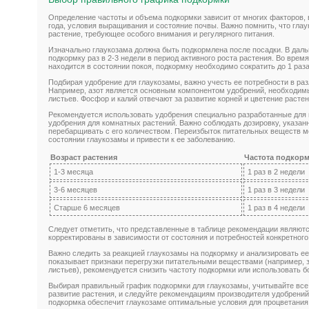
Определение частоты и объема подкормки зависит от многих факторов, 
года, условия выращивания и состояние почвы. Важно помнить, что глау
растение, требующее особого внимания и регулярного питания.
Изначально глаукозама должна быть подкормлена после посадки. В дал
подкормку раз в 2-3 недели в период активного роста растения. Во время
находится в состоянии покоя, подкормку необходимо сократить до 1 раза
Подбирая удобрение для глаукозамы, важно учесть ее потребности в ра
Например, азот является основным компонентом удобрений, необходим
листьев. Фосфор и калий отвечают за развитие корней и цветение расте
Рекомендуется использовать удобрения специально разработанные для
удобрения для комнатных растений. Важно соблюдать дозировку, указанн
перебарщивать с его количеством. Переизбыток питательных веществ мо
состоянии глаукозамы и привести к ее заболеванию.
Возраст растения
Частота подкор
1-3 месяца
1 раз в 2 недели
3-6 месяцев
1 раз в 3 недели
Старше 6 месяцев
1 раз в 4 недели
Следует отметить, что представленные в таблице рекомендации являют
корректированы в зависимости от состояния и потребностей конкретного
Важно следить за реакцией глаукозамы на подкормку и анализировать ее
показывает признаки перегрузки питательными веществами (например, 
листьев), рекомендуется снизить частоту подкормки или использовать 
Выбирая правильный график подкормки для глаукозамы, учитывайте все
развитие растения, и следуйте рекомендациям производителя удобрений
подкормка обеспечит глаукозаме оптимальные условия для процветания