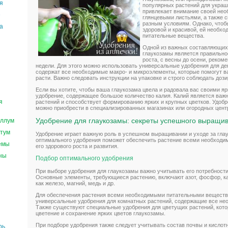
я
популярных растений для укра
привлекает внимание своей не
е
глянцевыми листьями, а также с
разным условиям. Однако, чтоб
а
здоровой и красивой, ей необх
питательные вещества.
Одной из важных составляющих
глаукозамы является правильно
роста, с весны до осени, реком
недели. Для этого можно использовать универсальные удобрения для д
содержат все необходимые макро- и микроэлементы, которые помогут в
расти. Важно следовать инструкции на упаковке и строго соблюдать доз
Если вы хотите, чтобы ваша глаукозама цвела и радовала вас своими я
удобрение, содержащее большое количество калия. Калий является важ
я
растений и способствует формированию ярких и крупных цветков. Удоб
можно приобрести в специализированных магазинах или огородных цент
Удобрение для глаукозамы: секреты успешного выращи
ллум
тум
Удобрение играет важную роль в успешном выращивании и уходе за гла
оптимального удобрения поможет обеспечить растение всеми необход
емы
его здорового роста и развития.
ны
Подбор оптимального удобрения
При выборе удобрения для глаукозамы важно учитывать его потребности
Основные элементы, требующиеся растению, включают азот, фосфор, ка
как железо, магний, медь и др.
Для обеспечения растения всеми необходимыми питательными веществ
универсальные удобрения для комнатных растений, содержащие все не
Также существуют специальные удобрения для цветущих растений, кот
цветение и сохранение ярких цветов глаукозамы.
При подборе удобрения также следует учитывать состав почвы и кисло
рь