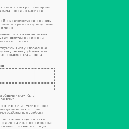
включая возраст растения, время
козама – довольно капризное
ьнейшем рекомендуется проводить
 зимнего периода, когда глаукозама
 в месяц.
зличных питательных веществах.
ых для стимулирования роста
ния соответственно.
 глаукозамы или универсальные
ую на упаковке удобрения, и не
жет негативно сказаться на
мки
ся общими и могут быть
 растения.
 рост и развитие. Если растение
замедленный рост, желтение
более разбавленные удобрения.
 факторы, влияющие на рост и
. Только правильно организованная
 и поможет ей стать настоящим