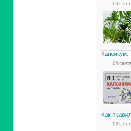
04 сент
Капсикум:
04 сент
Как прави
03 сент