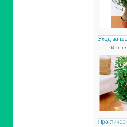
Уход за ш
04 сент
Практичес