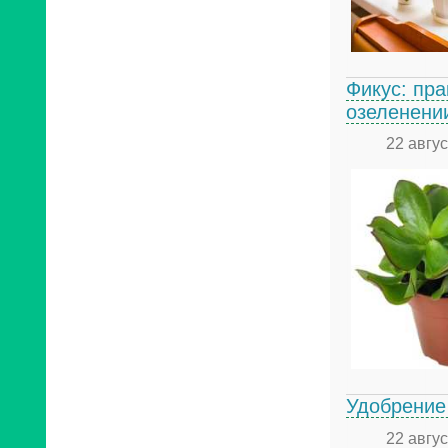
Фикус: пр
озеленени
22 авгу
Удобрение
22 авгу