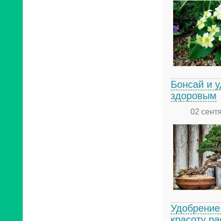
Бонсай и у
здоровым
02 сент
Удобрение
красоту ра