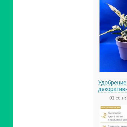
Удобрение
декоратив
01 сент