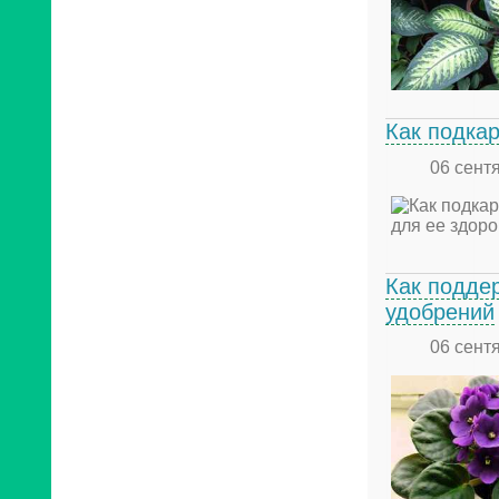
Как подкар
06 сент
Как подде
удобрений
06 сент