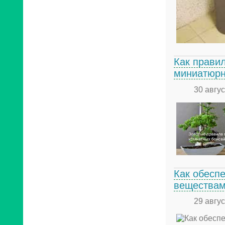
Как правил
миниатюрн
30 авгу
Как обесп
вещества
29 авгу