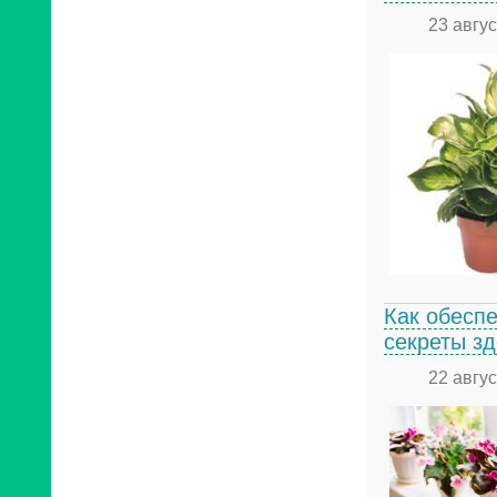
23 авгу
Как обесп
секреты зд
22 авгу