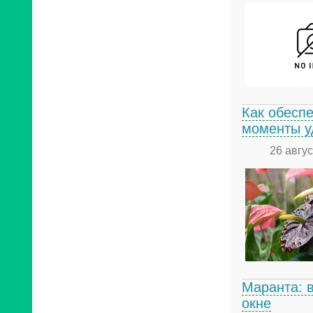
Как обесп
моменты у
26 авгу
Маранта: 
окне