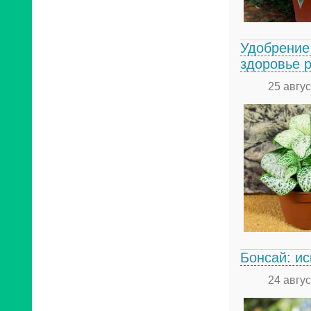
Удобрение 
здоровье 
25 авгу
Бонсай: и
24 авгу