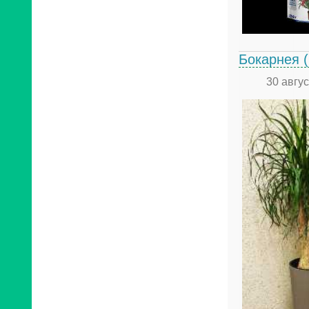
Бокарнея (
30 авгу