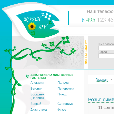
Наш телефо
8
495
123 45
Имя пользо
Пароль
ДЕКОРАТИВНО-ЛИСТВЕННЫЕ
РАСТЕНИЯ
Главная
Алоказия
Пальмы
Бегония
Пеперомия
Бокарнея
Плющ
(Нолина)
Розы: сим
Бонсай
Сингониум
11 сент
Дизиготека
Фикус