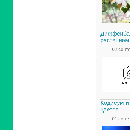
Диффенбах
растением
02 сент
Кодиеум и
цветов
01 сент