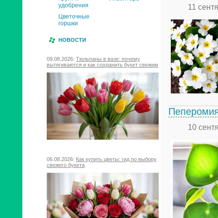
удобрения
11 сент
Цветочные
горшки
НОВОСТИ
09.08.2026:
Тюльпаны в вазе: почему
вытягиваются и как сохранить букет свежим
Пеперомия
10 сент
06.08.2026:
Как купить цветы: гид по выбору
свежего букета