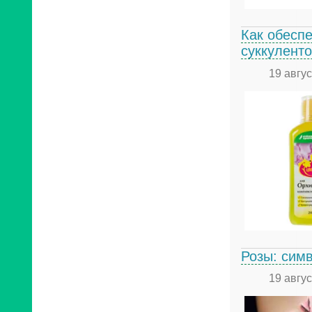
Как обеспе
суккуленто
19 авгу
Розы: сим
19 авгу