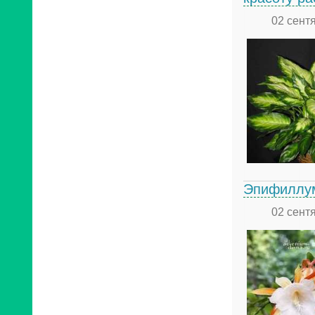
02 сент
Эпифиллум
02 сент