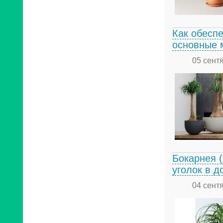
Как обесп
основные 
05 сент
Бокарнея (
уголок в д
04 сент