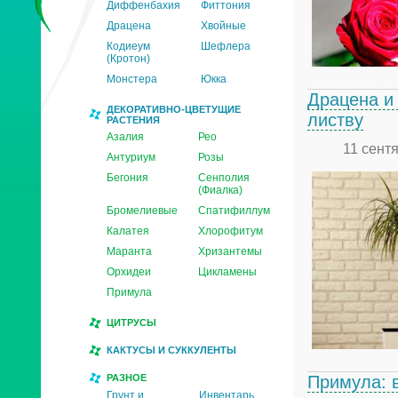
Диффенбахия
Фиттония
Драцена
Хвойные
Кодиеум
Шефлера
(Кротон)
Монстера
Юкка
Драцена и 
ДЕКОРАТИВНО-ЦВЕТУЩИЕ
листву
РАСТЕНИЯ
Азалия
Рео
11 сент
Антуриум
Розы
Бегония
Сенполия
(Фиалка)
Бромелиевые
Спатифиллум
Калатея
Хлорофитум
Маранта
Хризантемы
Орхидеи
Цикламены
Примула
ЦИТРУСЫ
КАКТУСЫ И СУККУЛЕНТЫ
РАЗНОЕ
Примула: 
Грунт и
Инвентарь