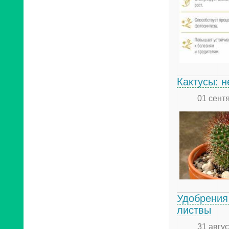
Кактусы: 
01 сент
Удобрения 
листвы
31 авгу