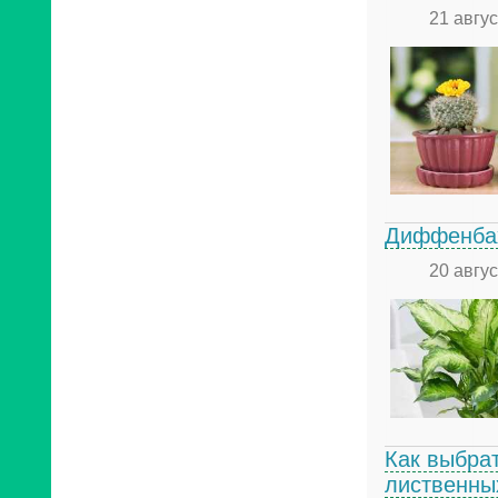
21 авгу
Диффенбах
20 авгу
Как выбра
лиственны