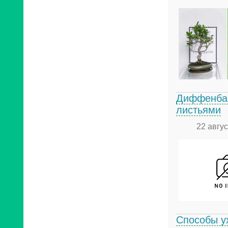
Диффенбах
листьями
22 авгу
Способы у