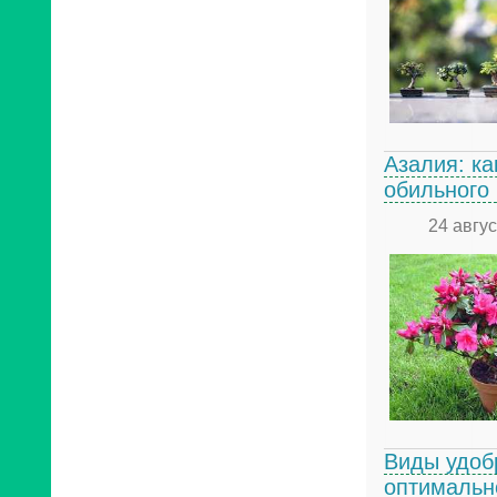
Азалия: к
обильного
24 авгу
Виды удоб
оптимальн