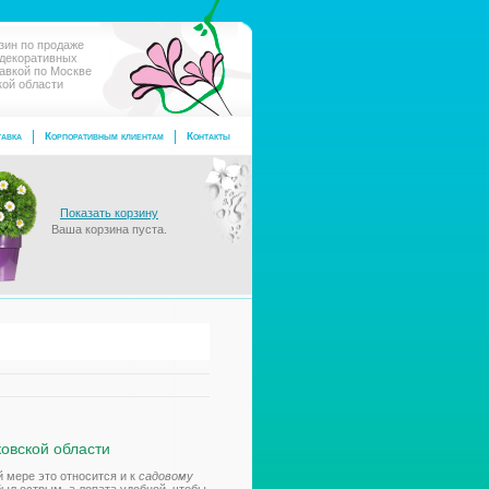
зин по продаже
 декоративных
тавкой по Москве
кой области
авка
Корпоративным клиентам
Контакты
Показать корзину
Ваша корзина пуста.
ковской области
 мере это относится и к
садовому