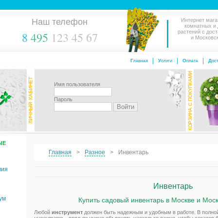
Наш телефон
Интернет мага
комнатных и
растений с дос
8
495
123 45 67
и Московс
Главная
Услуги
Оплата
Дост
Имя пользователя
Пароль
ЫЕ
Главная
Разное
Инвентарь
мия
Инвентарь
ум
Купить садовый инвентарь в Москве и Мос
Любой
инструмент
должен быть надежным и удобным в работе. В полной