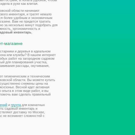
был острым, а лопата удобной, чтобы
идела в руке как влитая.
овской области начинают
вого инвентаря, и тратят немало
ься более удобным и экономичным
газине. Вам не придется тратить
но за несколько минут подобрать для
жность, эргономичность и
адовый инвентарь
,
ет-магазине
старники и деревья в идеальном
зона или клумбы? В нашем интернет
любых работ на загородном садовом
мый для планирования участка,
саживания рассады, окучивания,
ют гигиеническим и техническим
ковской области. Вы можете купить
й существенно снижены цены на
жсезонье. Весной идет активная
 опыта в этом виде работ, и вы
 помочь вам сделать правильный
ений
и
грунта
для комнатных
ть садовый инвентарь и
ствляют доставку по Москве,
ас не возникнет сложностей с