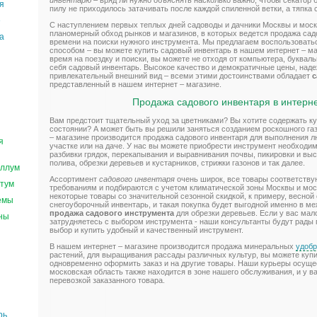
инвентарю
– вряд ли нужно объяснять насколько важно, чтобы секатор 
я
пилу не приходилось затачивать после каждой спиленной ветки, а тяпка с
е
С наступлением первых теплых дней садоводы и дачники Москвы и моск
планомерный обход рынков и магазинов, в которых ведется продажа садо
а
времени на поиски нужного инструмента. Мы предлагаем воспользоват
способом – вы можете купить садовый инвентарь в нашем интернет – ма
время на поездку и поиски, вы можете не отходя от компьютера, букваль
себя садовый инвентарь. Высокое качество и демократичные цены, наде
привлекательный внешний вид – всеми этими достоинствами обладает
с
представленный в нашем интернет – магазине.
Продажа садового инвентаря в интерн
Вам предстоит тщательный уход за цветниками? Вы хотите содержать ку
состоянии? А может быть вы решили заняться созданием роскошного га
– магазине производится продажа садового инвентаря для выполнения 
я
участке или на даче. У нас вы можете приобрести инструмент необходи
разбивки грядок, перекапывания и выравнивания почвы, пикировки и вы
полива, обрезки деревьев и кустарников, стрижки газонов и так далее.
ллум
Ассортимент
садового инвентаря
очень широк, все товары соответству
тум
требованиям и подбираются с учетом климатической зоны Москвы и мос
некоторые товары со значительной сезонной скидкой, к примеру, весно
емы
снегоуборочный инвентарь, и такая покупка будет выгодной именно в ме
продажа садового инструмента
для обрезки деревьев. Если у вас мало
ны
затрудняетесь с выбором инструмента - наши консультанты будут рады
выбор и купить удобный и качественный инструмент.
В нашем интернет – магазине производится продажа минеральных
удобр
растений, для выращивания рассады различных культур, вы можете купи
одновременно оформить заказ и на другие товары. Наши курьеры осуще
московская область также находится в зоне нашего обслуживания, и у в
перевозкой заказанного товара.
рь