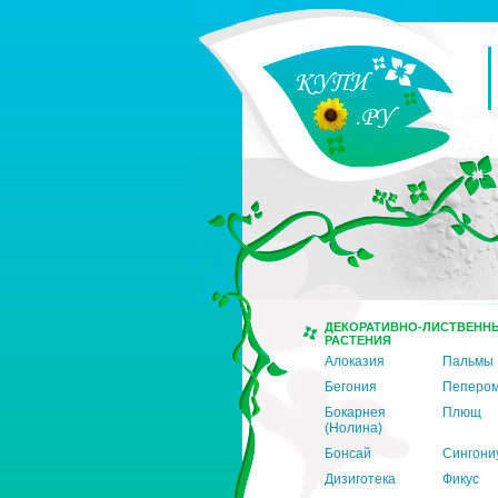
ДЕКОРАТИВНО-ЛИСТВЕНН
РАСТЕНИЯ
Алоказия
Пальмы
Бегония
Пеперо
Бокарнея
Плющ
(Нолина)
Бонсай
Сингони
Дизиготека
Фикус