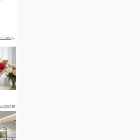
по выбору
и паркета