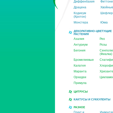
Диффенбахия
Фиттони
Драцена
Хвойны
Кодиеум
Шефлер
(Кротон)
Монстера
Юкка
ДЕКОРАТИВНО-ЦВЕТУЩИЕ
РАСТЕНИЯ
Азалия
Рео
Антуриум
Розы
Бегония
Сенполи
(Фиалка)
Бромелиевые
Спатифи
Калатея
Хлорофи
Маранта
Хризант
Орхидеи
Цикламе
Примула
ЦИТРУСЫ
КАКТУСЫ И СУККУЛЕНТЫ
РАЗНОЕ
Грунт и
Инвента