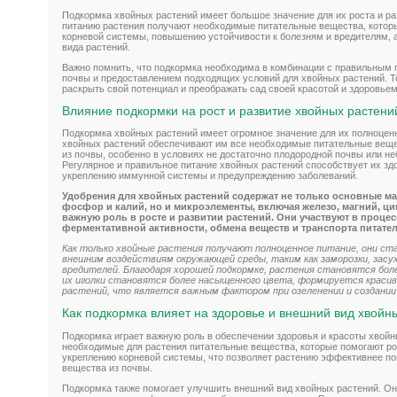
Подкормка хвойных растений имеет большое значение для их роста и ра
питанию растения получают необходимые питательные вещества, котор
корневой системы, повышению устойчивости к болезням и вредителям, 
вида растений.
Важно помнить, что подкормка необходима в комбинации с правильным
почвы и предоставлением подходящих условий для хвойных растений. То
раскрыть свой потенциал и преображать сад своей красотой и здоровьем
Влияние подкормки на рост и развитие хвойных растени
Подкормка хвойных растений имеет огромное значение для их полноценн
хвойных растений обеспечивают им все необходимые питательные вещес
из почвы, особенно в условиях не достаточно плодородной почвы или не
Регулярное и правильное питание хвойных растений способствует их здо
укреплению иммунной системы и предупреждению заболеваний.
Удобрения для хвойных растений содержат не только основные мак
фосфор и калий, но и микроэлементы, включая железо, магний, ци
важную роль в росте и развитии растений. Они участвуют в проце
ферментативной активности, обмена веществ и транспорта питате
Как только хвойные растения получают полноценное питание, они ст
внешним воздействиям окружающей среды, таким как заморозки, засух
вредителей. Благодаря хорошей подкормке, растения становятся бол
их иголки становятся более насыщенного цвета, формируется красив
растений, что является важным фактором при озеленении и создании
Как подкормка влияет на здоровье и внешний вид хвойн
Подкормка играет важную роль в обеспечении здоровья и красоты хвойн
необходимые для растения питательные вещества, которые помогают ро
укреплению корневой системы, что позволяет растению эффективнее по
вещества из почвы.
Подкормка также помогает улучшить внешний вид хвойных растений. О