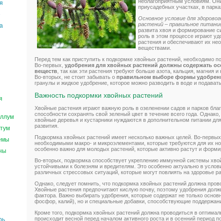
неблагоприятным условиям. Они
я
приусадебных участках, в парка
е
Основное условие для здоровог
растений – правильное питани
а
развита хвоя и формирование с
роль в этом процессе играют у
растения и обеспечивают их н
веществами.
Перед тем как приступить к подкормке хвойных растений, необходимо п
Во-первых,
удобрения для хвойных растений должны содержать о
веществ
, так как эти растения требуют больше азота, кальция, магния и
Во-вторых, не стоит забывать о
правильном выборе формы удобрен
гранулы и жидкое удобрение, которое можно разводить в воде и подават
Важность подкормки хвойных растений
я
Хвойные растения играют важную роль в озеленении садов и парков благ
способности сохранять свой зеленый цвет в течение всего года. Однако,
ллум
хвойные деревья и кустарники нуждаются в дополнительном питании для
развития.
тум
Подкормка хвойных растений имеет несколько важных целей. Во-первых
емы
необходимыми макро- и микроэлементами, которые требуются для их нор
особенно важно для молодых растений, которые активно растут и форми
ны
Во-вторых, подкормка способствует укреплению иммунной системы хвой
устойчивыми к болезням и вредителям. Это особенно актуально в усло
различных стрессовых ситуаций, которые могут повлиять на здоровье р
Однако, следует помнить, что подкормка хвойных растений должна пров
Хвойные растения предпочитают кислую почву, поэтому удобрения долж
фактора. Важно выбирать удобрения, которые содержат не только основ
фосфор, калий), но и специальные добавки, способствующие поддержан
Кроме того, подкормка хвойных растений должна проводиться в оптима
происходит весной перед началом активного роста и в осенний период п
рь