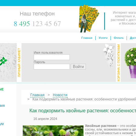
Наш телефон
Интернет мага
комнатных и
растений с дос
8
495
123 45 67
и Московс
Главная
Услуги
Оплата
Дост
Имя пользователя
Пароль
ЫЕ
Главная
Новости
Как подкормить хвойные растения: особенности удобрений
мия
Как подкормить хвойные растения: особенност
16 апреля 2024
ум
Хвойные растения
– это особа
сосны, ели, можжевельники и др
своей устойчивостью к низким т