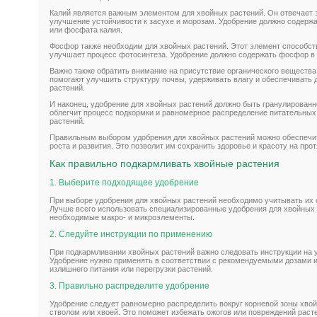
Калий является важным элементом для хвойных растений. Он отвечает з
улучшение устойчивости к засухе и морозам. Удобрение должно содержа
или фосфата калия.
Фосфор также необходим для хвойных растений. Этот элемент способст
улучшает процесс фотосинтеза. Удобрение должно содержать фосфор 
Важно также обратить внимание на присутствие органического вещества
помогают улучшить структуру почвы, удерживать влагу и обеспечивать 
растений.
И наконец, удобрение для хвойных растений должно быть гранулирован
облегчит процесс подкормки и равномерное распределение питательных
растений.
Правильным выбором удобрения для хвойных растений можно обеспечи
роста и развития. Это позволит им сохранить здоровье и красоту на прот
Как правильно подкармливать хвойные растения
1. Выберите подходящее удобрение
При выборе удобрения для хвойных растений необходимо учитывать их о
Лучше всего использовать специализированные удобрения для хвойных 
необходимые макро- и микроэлементы.
2. Следуйте инструкции по применению
При подкармливании хвойных растений важно следовать инструкции на 
Удобрение нужно применять в соответствии с рекомендуемыми дозами и
излишнего питания или перегрузки растений.
3. Правильно распределите удобрение
Удобрение следует равномерно распределить вокруг корневой зоны хвойн
стволом или хвоей. Это поможет избежать ожогов или повреждений расте