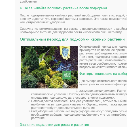
удобрением.
4. Не забывайте поливать растение после подкормки
После подкармливания хвойных растений необходимо полить их водой, 
в почву и достигнуть корневой системы растения. Это также поможет из
концентрированных удобрений.
Следуя этим рекомендациям, вы сможете правильно подкормить хвойны
необходимое питание для здорового роста и красивого внешнего вида.
Оптимальный период для подкормки хвойных растений
Оптимальный период для подко
приходится на весеннее время –
растения пробуждаются из зимне
При этом, подкормка проводитс
роста растений. Важно помнить,
имеет свои особенности, поэто
подкормки может немного отлич
Факторы, влияющие на выбо
Для выбора оптимального перио
нужно учесть несколько факторо
Климатические условия.
Растен
климатические условия. Поэтому необходимо учитывать темпера
определить подходящую дату осуществления подкормки.
Стадия роста растений.
Как уже упоминалось, оптимальный пе
наиболее часто приходится на весну. Однако, можно также прове
растение требует дополнительного питания.
Вид удобрений.
Различные виды удобрений могут обладать разно
необходимо выбрать подходящее удобрение с учетом потребност
растения.
Значение подкормки для роста и развития