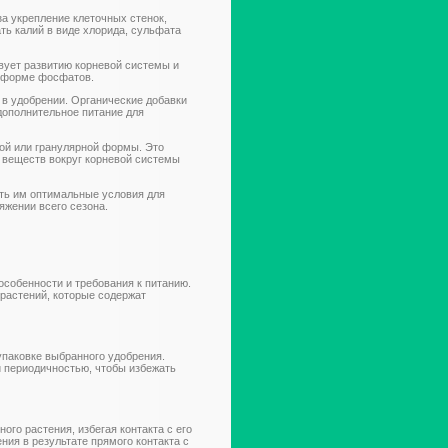
а укрепление клеточных стенок,
ть калий в виде хлорида, сульфата
вует развитию корневой системы и
в форме фосфатов.
 в удобрении. Органические добавки
дополнительное питание для
ной или гранулярной формы. Это
 веществ вокруг корневой системы
ть им оптимальные условия для
яжении всего сезона.
собенности и требования к питанию.
растений, которые содержат
упаковке выбранного удобрения.
 периодичностью, чтобы избежать
ого растения, избегая контакта с его
ния в результате прямого контакта с