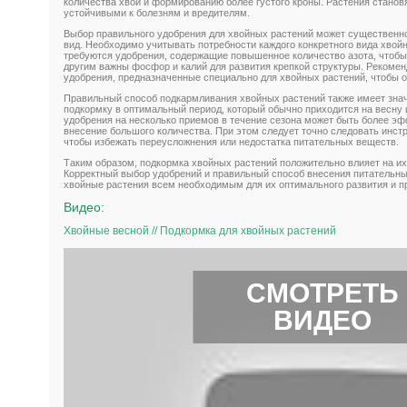
количества хвои и формированию более густого кроны. Растения станов
устойчивыми к болезням и вредителям.
Выбор правильного удобрения для хвойных растений может существенно
вид. Необходимо учитывать потребности каждого конкретного вида хво
требуются удобрения, содержащие повышенное количество азота, чтобы 
другим важны фосфор и калий для развития крепкой структуры. Рекоме
удобрения, предназначенные специально для хвойных растений, чтобы 
Правильный способ подкармливания хвойных растений также имеет зна
подкормку в оптимальный период, который обычно приходится на весну 
удобрения на несколько приемов в течение сезона может быть более 
внесение большого количества. При этом следует точно следовать инст
чтобы избежать переусложнения или недостатка питательных веществ.
Таким образом, подкормка хвойных растений положительно влияет на их
Корректный выбор удобрений и правильный способ внесения питательн
хвойные растения всем необходимым для их оптимального развития и п
Видео:
Хвойные весной // Подкормка для хвойных растений
СМОТРЕТЬ
ВИДЕО