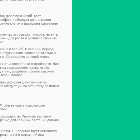
на протяжении всего сезона.
от, фосфор и калий. Азот
Фосфор необходим для развития
оение клеток и позволяет растениям
акже часто содержат микроэлементы,
жными для роста и развития хвойных
ие.
енью и весной. В осенний период
ля образования запаса питательных
в и образование зеленой массы.
раст и конкретные потребности. Для
ким содержанием азота, чтобы
дуется удобрение с более высоким
тков и плодов.
ать дозировку, указанную на
же следует учитывать фазу развития
. Чтобы выбрать подходящее
ений.
одородность. Хвойные растения
рение для хвойных растений должно
я азот. Он способствует активному
жать азот в нитратной или