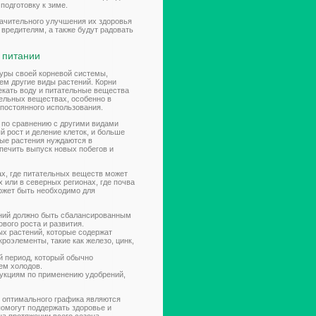
подготовку к зиме.
начительного улучшения их здоровья
 вредителям, а также будут радовать
 питании
туры своей корневой системы,
ем другие виды растений. Корни
екать воду и питательные вещества
тельных веществах, особенно в
 постоянного использования.
а по сравнению с другими видами
й рост и деление клеток, и больше
ные растения нуждаются в
печить выпуск новых побегов и
ах, где питательных веществ может
 или в северных регионах, где почва
ожет быть необходимо для
ений должно быть сбалансированным
вого роста и развития.
х растений, которые содержат
роэлементы, такие как железо, цинк,
й период, который обычно
ем холодов.
укциям по применению удобрений,
 оптимального графика являются
омогут поддержать здоровье и