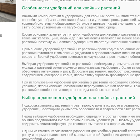
внешний вид растений, а также обеспечить их активный рост и развитие 
Особенности удобрений для хвойных растений
Важными компонентами в удобрениях для хвойных растений являются аз
способствует образованию зеленой массы и усилению роста растений. 
корневой системы и образования бутонов и цветков. Калий улучшает стр
стать более устойчивыми к пагубному воздействию среды.
Кроме основных элементов питания, удобрения для хвойных растений т
ое
такие как железо, цинк, медь и др. Эти элементы являются не менее ва
растений, поэтому их наличие в удобрениях имеет существенное значен
Применение удобрений для хвойных растений происходит в основном ос
растения готовятся к зимовке и нуждаются в дополнительном питании д
веществ. Весной удобрения помогают стимулировать рост новых побего
Выбирая удобрения для хвойных растений, необходимо учитывать их воз
молодых растений рекомендуется использовать удобрения с более высо
обеспечить интенсивный рост. Взрослым растениям, наоборот, рекомен
содержанием фосфора и калия, чтобы стимулировать формирование цве
При использовании удобрений для хвойных растений необходимо соблюд
упаковке, чтобы избежать возможного пересушивания или болезней. Так
растений и особенности конкретного вида хвойных растений.
Выбор подходящего удобрения для хвойных растений
Подкормка хвойных растений играет важную роль в их росте и развитии
удобрение, необходимо учитывать особенности и потребности этих раст
Перед выбором удобрения необходимо определить состав почвы и ее пл
обычно предпочитают кислые почвы с низким уровнем pH. Поэтому удоб
содержать кислотообразующие компоненты, такие как сера и аммиак.
Одним из ключевых элементов удобрения для хвойных растений являетс
росту и формированию зеленой массы растений. Удобрение должно содер
аммонийной форме.