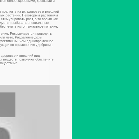
ятся более здоровыми, крепкими и
 повлиять на их здоровье и внешний
йных растений. Некоторым растениям
стимулировать рост, в то время как
ндуется выбирать специальные
обеспечить им оптимальное питание.
чение. Рекомендуется проводить
или лето. Разделение дозы
эффективным, чем единовременное
рукции по применению удобрения,
 здоровье и внешний вид.
ых веществ позволяют обеспечить
роцветания.