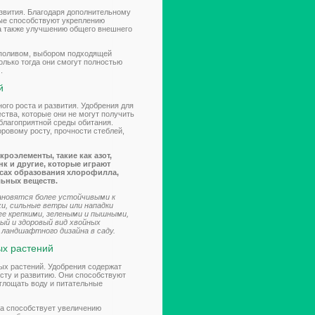
звития. Благодаря дополнительному
ые способствуют укреплению
а также улучшению общего внешнего
 поливом, выбором подходящей
лько тогда они смогут полностью
.
й
ого роста и развития. Удобрения для
тва, которые они не могут получить
благоприятной среды обитания.
ровому росту, прочности стеблей,
роэлементы, такие как азот,
нк и другие, которые играют
ссах образования хлорофилла,
льных веществ.
ановятся более устойчивыми к
и, сильные ветры или нападки
ее крепкими, зелеными и пышными,
ый и здоровый вид хвойных
 ландшафтного дизайна в саду.
ых растений
ых растений. Удобрения содержат
сту и развитию. Они способствуют
глощать воду и питательные
на способствует увеличению