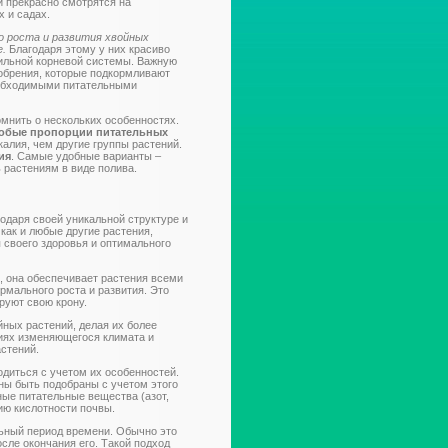
 прекрасно смотрятся на
х и садах.
о роста и развития хвойных
е.
Благодаря этому у них красиво
ильной корневой системы. Важную
добрения, которые подкормливают
еобходимыми питательными
омнить о нескольких особенностях.
собые пропорции питательных
 калия, чем другие группы растений.
ия
. Самые удобные варианты –
ь растениям в виде полива.
одаря своей уникальной структуре и
 как и любые другие растения,
 своего здоровья и оптимального
, она обеспечивает растения всеми
мального роста и развития. Это
руют свою крону.
ных растений, делая их более
виях изменяющегося климата и
астений.
одиться с учетом их особенностей.
ны быть подобраны с учетом этого
ные питательные вещества (азот,
ию кислотности почвы.
льный период времени. Обычно это
осле окончания его. Такой подход