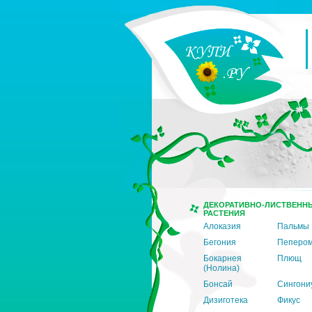
ДЕКОРАТИВНО-ЛИСТВЕНН
РАСТЕНИЯ
Алоказия
Пальмы
Бегония
Пеперо
Бокарнея
Плющ
(Нолина)
Бонсай
Сингони
Дизиготека
Фикус