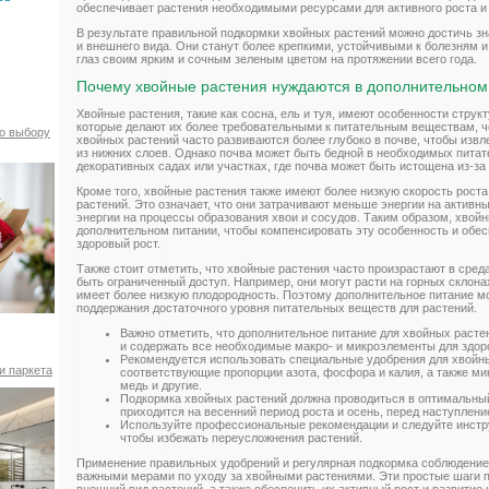
обеспечивает растения необходимыми ресурсами для активного роста и 
В результате правильной подкормки хвойных растений можно достичь з
и внешнего вида. Они станут более крепкими, устойчивыми к болезням и
глаз своим ярким и сочным зеленым цветом на протяжении всего года.
Почему хвойные растения нуждаются в дополнительном
Хвойные растения, такие как сосна, ель и туя, имеют особенности струк
которые делают их более требовательными к питательным веществам, ч
по выбору
хвойных растений часто развиваются более глубоко в почве, чтобы извл
из нижних слоев. Однако почва может быть бедной в необходимых пита
декоративных садах или участках, где почва может быть истощена из-за
Кроме того, хвойные растения также имеют более низкую скорость рост
растений. Это означает, что они затрачивают меньше энергии на активны
энергии на процессы образования хвои и сосудов. Таким образом, хвой
дополнительном питании, чтобы компенсировать эту особенность и обес
здоровый рост.
Также стоит отметить, что хвойные растения часто произрастают в сред
быть ограниченный доступ. Например, они могут расти на горных склонах
имеет более низкую плодородность. Поэтому дополнительное питание м
поддержания достаточного уровня питательных веществ для растений.
Важно отметить, что дополнительное питание для хвойных раст
и содержать все необходимые макро- и микроэлементы для здоро
Рекомендуется использовать специальные удобрения для хвойны
и паркета
соответствующие пропорции азота, фосфора и калия, а также мик
медь и другие.
Подкормка хвойных растений должна проводиться в оптимальны
приходится на весенний период роста и осень, перед наступлени
Используйте профессиональные рекомендации и следуйте инстр
чтобы избежать переусложнения растений.
Применение правильных удобрений и регулярная подкормка соблюдение
важными мерами по уходу за хвойными растениями. Эти простые шаги п