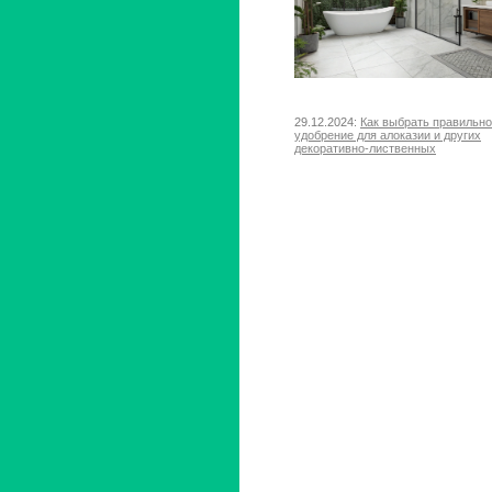
29.12.2024:
Как выбрать правильн
удобрение для алоказии и других
декоративно-лиственных