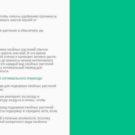
чтобы помочь удобрению проникнуть
бежать ожогов корней от
е растения и обеспечить им
рмки хвойных растений обычно
 апрель или май. В это время
й спячки и начинают активно расти.
я до момента начала интенсивного
 что каждый вид хвойных растений
му оптимальный период для
аться.
р оптимального периода
да для подкормки хвойных растений
в:
ия реагируют на погоду и
туру воздуха и почвы, чтобы
риод подкормки хвойных растений
сти подкормку в середине лета, если
й степенью активности, поэтому
ей конкретного вида хвойного