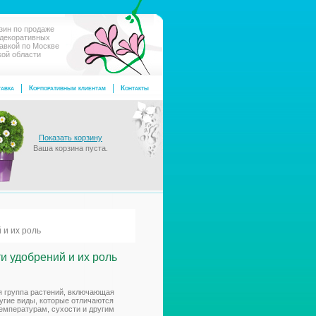
зин по продаже
 декоративных
тавкой по Москве
кой области
авка
Корпоративным клиентам
Контакты
Показать корзину
Ваша корзина пуста.
 и их роль
и удобрений и их роль
я группа растений, включающая
угие виды, которые отличаются
емпературам, сухости и другим