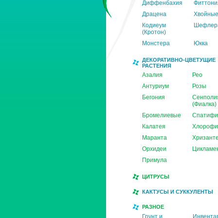
Диффенбахия
Фиттони
Драцена
Хвойны
Кодиеум
Шефлер
(Кротон)
Монстера
Юкка
ДЕКОРАТИВНО-ЦВЕТУЩИЕ
РАСТЕНИЯ
Азалия
Рео
Антуриум
Розы
Бегония
Сенполи
(Фиалка)
Бромелиевые
Спатифи
Калатея
Хлорофи
Маранта
Хризант
Орхидеи
Цикламе
Примула
ЦИТРУСЫ
КАКТУСЫ И СУККУЛЕНТЫ
РАЗНОЕ
Грунт и
Инвента