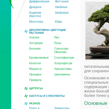
Диффенбахия
Фиттония
Драцена
Хвойные
Кодиеум
Шефлера
(Кротон)
Монстера
Юкка
ДЕКОРАТИВНО-ЦВЕТУЩИЕ
РАСТЕНИЯ
Азалия
Рео
Антуриум
Розы
Бегония
Сенполия
(Фиалка)
Бромелиевые
Спатифиллум
Калатея
Хлорофитум
питательными
Маранта
Хризантемы
для сохранен
Орхидеи
Цикламены
Основными ис
Примула
специальные 
содержащие а
ЦИТРУСЫ
жизни бонсай
более точно 
КАКТУСЫ И СУККУЛЕНТЫ
Основные 
РАЗНОЕ
Грунт и
Инвентарь