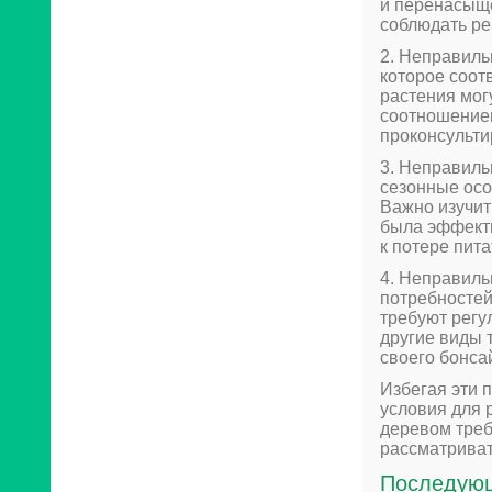
и перенасыще
соблюдать ре
2. Неправиль
которое соот
растения мог
соотношением
проконсульти
3. Неправиль
сезонные осо
Важно изучит
была эффект
к потере пит
4. Неправиль
потребностей
требуют регу
другие виды 
своего бонса
Избегая эти 
условия для 
деревом треб
рассматриват
Последующ