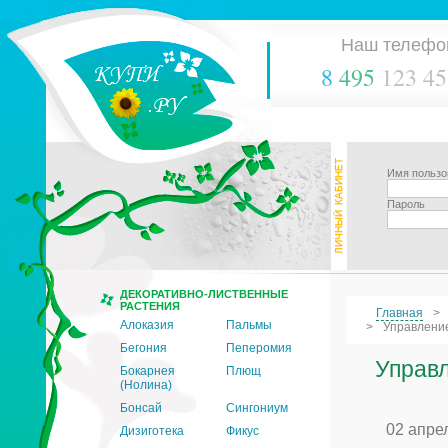
Наш телефо
8
495
123 45
Имя пользо
Пароль
ДЕКОРАТИВНО-ЛИСТВЕННЫЕ
РАСТЕНИЯ
Главная
Алоказия
Пальмы
Управление
Бегония
Пеперомия
Управл
Бокарнея
Плющ
(Нолина)
Бонсай
Сингониум
02 апре
Дизиготека
Фикус