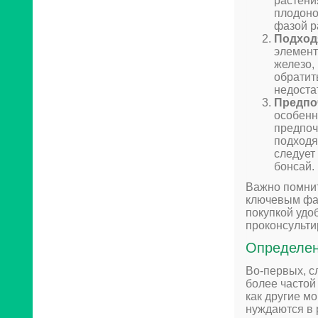
растени
плодоно
фазой р
Подход
элемент
железо,
обратит
недоста
Предпо
особенн
предпоч
подходя
следует
бонсай.
Важно помнит
ключевым фак
покупкой удо
проконсульти
Определен
Во-первых, с
более частой
как другие м
нуждаются в 