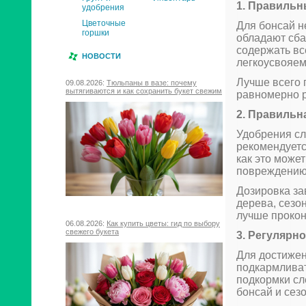
1. Правильн
удобрения
Цветочные
Для бонсай н
горшки
обладают сб
содержать вс
НОВОСТИ
легкоусвояе
Лучше всего 
09.08.2026:
Тюльпаны в вазе: почему
вытягиваются и как сохранить букет свежим
равномерно р
2. Правильн
Удобрения сл
рекомендуетс
как это може
повреждению
Дозировка за
дерева, сезо
лучше прокон
06.08.2026:
Как купить цветы: гид по выбору
свежего букета
3. Регулярн
Для достижен
подкармливат
подкормки сл
бонсай и сезо