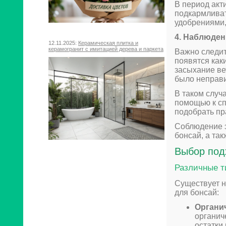
В период акт
подкармливат
удобрениями, 
4. Наблюден
12.11.2025:
Керамическая плитка и
керамогранит с имитацией дерева и паркета
Важно следит
появятся как
засыхание ве
было неправ
В таком случ
помощью к сп
подобрать пр
Соблюдение э
бонсай, а так
Выбор под
Различные т
Существует н
для бонсай:
Органи
органич
остатки