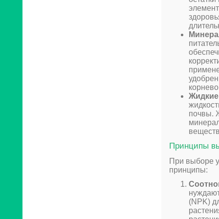
элемент
здоровь
длитель
Минера
питател
обеспеч
коррект
примене
удобрен
корнево
Жидкие
жидкост
почвы. 
минерал
веществ
Принципы вы
При выборе у
принципы:
Соотно
нуждают
(NPK) д
растени