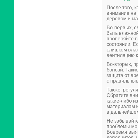
После того, 
внимание на 
деревом и ма
Во-первых, с
быть влажной
проверяйте в
состоянии. Е
слишком влаж
вентиляцию к
Во-вторых, п
бонсай. Таки
защита от вр
с правильным
Также, регул
Обратите вни
какие-либо и
материалам и
в дальнейшем
Не забывайте
проблемы мог
Вовремя выяв
дополнительн