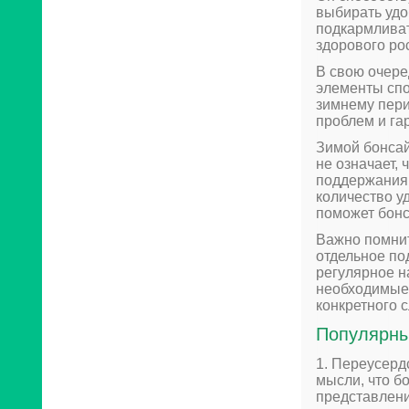
выбирать удо
подкармливат
здорового ро
В свою очере
элементы спо
зимнему пери
проблем и га
Зимой бонсай
не означает,
поддержания 
количество у
поможет бонс
Важно помнит
отдельное по
регулярное н
необходимые 
конкретного с
Популярны
1. Переусерд
мысли, что б
представлени