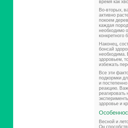
время как хв
Во-вторых, в
активно раст
покоем дерев
каждая пород
необходимо 
конкретного 
Наконец, сос
бонсай здоро
необходима. 
здоровьем, то
избежать пер
Все эти факт
подкормки дл
и постепенно
реакцию. Важ
реагировать 
эксперименты
здоровье и к
Особеннос
Весной и лет
Он способств