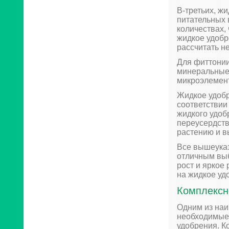
В-третьих, ж
питательных 
количествах,
жидкое удобр
рассчитать н
Для фиттонии
минеральные 
микроэлемент
Жидкое удобр
соответствии
жидкого удоб
переусердств
растению и вы
Все вышеуказ
отличным выб
рост и яркое
на жидкое уд
Комплексн
Одним из наи
необходимые
удобрения. К