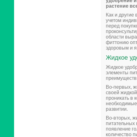
удобрение и
растение вс
Как и другие
учетом индив
перед покупк
проконсульти
области выра
фиттонию оп
здоровым и я
Жидкое уд
Жидкое удобр
элементы пит
преимуществ,
Во-первых, ж
своей жидкой
проникать в 
необходимые 
развитии.
Во-вторых, ж
питательных 
появление го
количество п