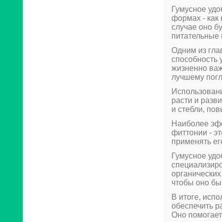
Гумусное удо
формах - как
случае оно б
питательные 
Одним из гла
способность 
жизненно важ
лучшему пог
Использовани
расти и разв
и стебли, по
Наиболее эфф
фиттонии - э
применять ег
Гумусное удо
специализиро
органических 
чтобы оно бы
В итоге, исп
обеспечить р
Оно помогает