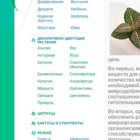
Диффенбахия
Фиттония
Драцена
Хвойные
Кодиеум
Шефлера
(Кротон)
Монстера
Юкка
ДЕКОРАТИВНО-ЦВЕТУЩИЕ
РАСТЕНИЯ
Азалия
Рео
Антуриум
Розы
цели.
Бегония
Сенполия
(Фиалка)
Во-первых, 
веществ для 
Бромелиевые
Спатифиллум
количество м
Калатея
Хлорофитум
необходимой.
Маранта
Хризантемы
микроудобрен
Орхидеи
Цикламены
соотношении,
питательным
Примула
Во-вторых, о
ЦИТРУСЫ
обеспечить р
микроорганиз
КАКТУСЫ И СУККУЛЕНТЫ
органическим
РАЗНОЕ
способствующ
Грунт и
Инвентарь
фиттонии.