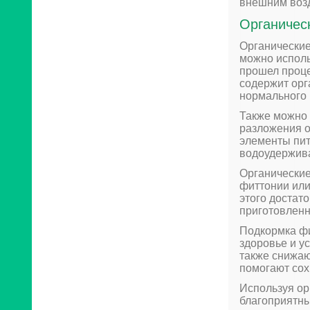
внешним воз
Органичес
Органические
можно исполь
прошел проце
содержит орг
нормального 
Также можно 
разложения о
элементы пит
водоудержив
Органические
фиттонии или
этого достат
приготовленн
Подкормка фи
здоровье и у
также снижаю
помогают сох
Используя ор
благоприятны