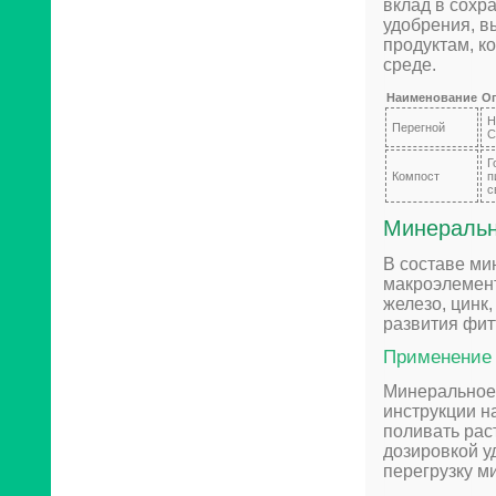
вклад в сохр
удобрения, в
продуктам, к
среде.
Наименование
О
Н
Перегной
С
Г
Компост
п
с
Минеральн
В составе ми
макроэлемент
железо, цинк
развития фит
Применение 
Минеральное 
инструкции н
поливать рас
дозировкой у
перегрузку 