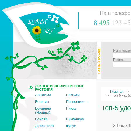
Наш телефо
8
495
123 45
Имя пользо
Пароль
ДЕКОРАТИВНО-ЛИСТВЕННЫЕ
РАСТЕНИЯ
Главная
Алоказия
Пальмы
Топ-5 удоб
Бегония
Пеперомия
Топ-5 уд
Бокарнея
Плющ
(Нолина)
Бонсай
Сингониум
23 октя
Дизиготека
Фикус