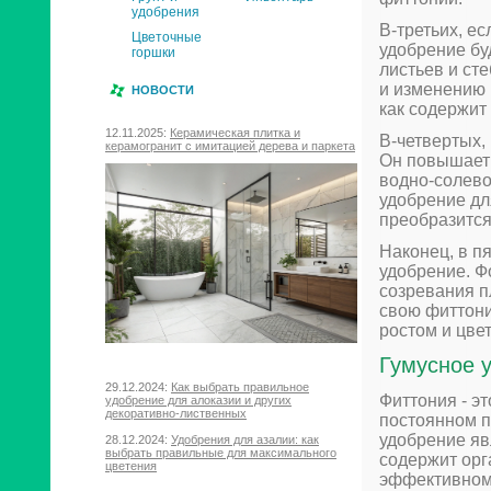
удобрения
В-третьих, ес
Цветочные
удобрение бу
горшки
листьев и ст
и изменению 
НОВОСТИ
как содержит
12.11.2025:
Керамическая плитка и
В-четвертых,
керамогранит с имитацией дерева и паркета
Он повышает 
водно-солево
удобрение дл
преобразится
Наконец, в п
удобрение. Ф
созревания п
свою фиттон
ростом и цве
Гумусное 
29.12.2024:
Как выбрать правильное
Фиттония - эт
удобрение для алоказии и других
декоративно-лиственных
постоянном п
удобрение яв
28.12.2024:
Удобрения для азалии: как
выбрать правильные для максимального
содержит орг
цветения
эффективном