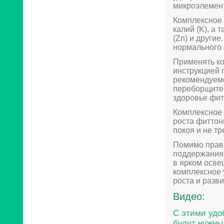
микроэлемент
Комплексное 
калий (K), а 
(Zn) и други
нормального 
Применять ко
инструкцией 
рекомендуемо
переборщите с
здоровье фит
Комплексное 
роста фиттон
покоя и не тр
Помимо прави
поддержания 
в ярком осве
комплексное 
роста и разви
Видео:
С этими удо
будут нужны