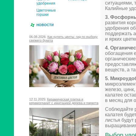
ситуациями, 
удобрения
Калийные удо
Цветочные
горшки
3. Фосфорны
развития кор
НОВОСТИ
удобрения об
поддержать а
06.08.2026:
Как купить цветы: гид по выбору
и ярких цветк
свежего букета
4. Органиче
обогащения е
органические
предоставляю
веществ, а т
5. Микроудо
микроэлемент
железо, цинк
калатее оста
12.11.2025:
Керамическая плитка и
в месяц для 
керамогранит с имитацией дерева и паркета
Соблюдайте р
калатея буде
листья будут
выращивания
Выбор удо