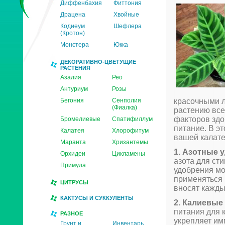
Диффенбахия
Фиттония
Драцена
Хвойные
Кодиеум
Шефлера
(Кротон)
Монстера
Юкка
ДЕКОРАТИВНО-ЦВЕТУЩИЕ
РАСТЕНИЯ
Азалия
Рео
Антуриум
Розы
Бегония
Сенполия
красочными л
(Фиалка)
растению все
факторов здо
Бромелиевые
Спатифиллум
питание. В э
Калатея
Хлорофитум
вашей калате
Маранта
Хризантемы
1. Азотные 
Орхидеи
Цикламены
азота для ст
Примула
удобрения мо
применяться 
ЦИТРУСЫ
вносят кажды
КАКТУСЫ И СУККУЛЕНТЫ
2. Калиевые
питания для 
РАЗНОЕ
укрепляет им
Грунт и
Инвентарь