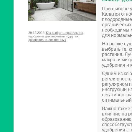
При выборе у
Калатея отно
плодородные 
органических 
необходимы м
29.12.2024:
Как выбрать правильное
для нормальн
удобрение для алоказии и других
декоративно-лиственных
На рынке сущ
выбрать те, 
растения. Лу
макро- и мик
удобрения и 
Одним из клю
регулярность
регулярном п
инструкции н
негативно ск
оптимальный
Важно также 
влияние на р
образованию 
способствую
удобрения ст