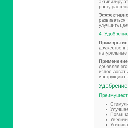
активизируют
росту растен
Эффективно
развиваться,
улучшить цве
4. Удобрени
Примеры ис
дружественны
натуральные 
Применение
добавляя его
использовать
инструкции н
Удобрение
Преимуществ
Стимули
Улучшае
Повышае
Увеличи
Усилива