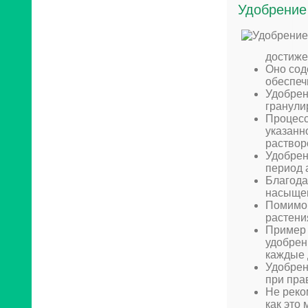
Удобрение
достиже
Оно сод
обеспеч
Удобрен
гранули
Процесс
указанн
раствор
Удобрен
период 
Благода
насыщен
Помимо 
растени
Пример 
удобрен
каждые 
Удобрен
при пра
Не реко
как это