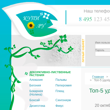
Наш телефо
8
495
123 45
Имя пользо
Пароль
ДЕКОРАТИВНО-ЛИСТВЕННЫЕ
РАСТЕНИЯ
Главная
Алоказия
Пальмы
Топ-5 удоб
Бегония
Пеперомия
Топ-5 у
Бокарнея
Плющ
(Нолина)
Бонсай
Сингониум
20 октя
Дизиготека
Фикус