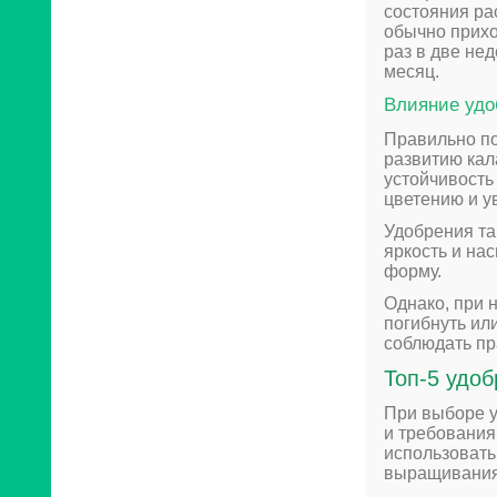
состояния ра
обычно прихо
раз в две не
месяц.
Влияние удо
Правильно по
развитию кал
устойчивость
цветению и у
Удобрения та
яркость и нас
форму.
Однако, при 
погибнуть ил
соблюдать пр
Топ-5 удо
При выборе у
и требования
использовать
выращивания 