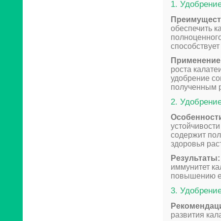
1. Удобрени
Преимущест
обеспечить к
полноценного
способствует
Применение
роста калате
удобрение со
полученным 
2. Удобрени
Особенност
устойчивости
содержит по
здоровья рас
Результаты:
иммунитет ка
повышению ее
3. Удобрени
Рекомендац
развития кал