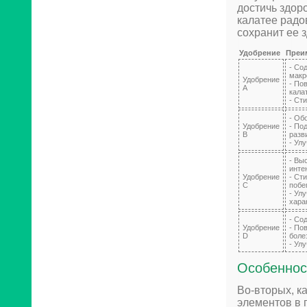
достичь здор
калатее радо
сохранит ее 
Удобрение
Преи
- Со
макр
Удобрение
- По
A
кала
- Ст
- Об
Удобрение
- По
B
разв
- Ул
- Вы
инте
Удобрение
- Ст
C
побе
- Ул
хара
- Со
Удобрение
- По
D
боле
- Ул
Особеннос
Во-вторых, к
элементов в 