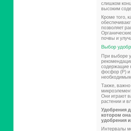
слишком конц
высоким соде
Кроме того, 
обеспечивают
позволяет ра
Органические
почвы и улуч
Выбор удобр
При выборе у
рекомендации
содержащие к
фосфор (P) и
необходимыми
Также, важно
микроэлементо
Они играют в
растении и в
Удобрения д
котором она
удобрения 
Интервалы ме