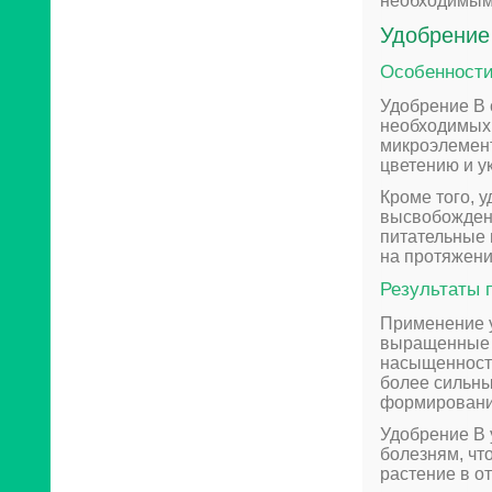
необходимыми
Удобрение 
Особенности
Удобрение B 
необходимых 
микроэлемент
цветению и у
Кроме того, 
высвобождени
питательные 
на протяжени
Результаты 
Применение у
выращенные с
насыщенность
более сильны
формированию
Удобрение B 
болезням, чт
растение в о