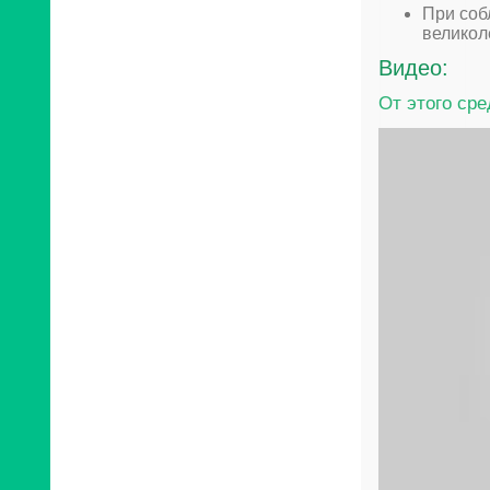
При соб
великол
Видео:
От этого ср