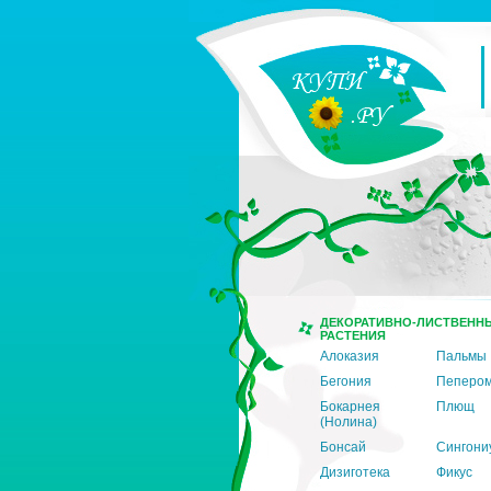
ДЕКОРАТИВНО-ЛИСТВЕНН
РАСТЕНИЯ
Алоказия
Пальмы
Бегония
Пеперо
Бокарнея
Плющ
(Нолина)
Бонсай
Сингони
Дизиготека
Фикус