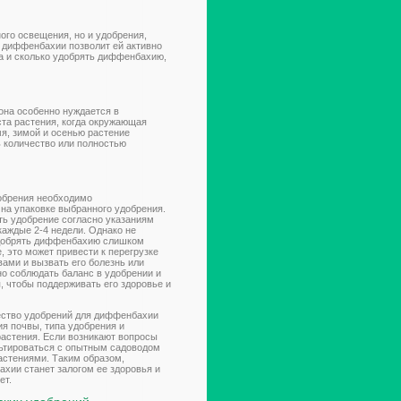
ого освещения, но и удобрения,
 диффенбахии позволит ей активно
да и сколько удобрять диффенбахию,
она особенно нуждается в
ста растения, когда окружающая
мя, зимой и осенью растение
ь количество или полностью
обрения необходимо
 на упаковке выбранного удобрения.
ь удобрение согласно указаниям
каждые 2-4 недели. Однако не
удобрять диффенбахию слишком
, это может привести к перегрузке
ами и вызвать его болезнь или
но соблюдать баланс в удобрении и
, чтобы поддерживать его здоровье и
чество удобрений для диффенбахии
ия почвы, типа удобрения и
астения. Если возникают вопросы
ьтироваться с опытным садоводом
астениями. Таким образом,
хии станет залогом ее здоровья и
ет.