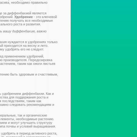
асива, необходимо правильно
де за диффенбахией является
добрений.
Удобрение
- это ключевой
стению получать все необходимые
льного роста и развития.
ть вашу диффенбахию, важно
ия нуждается в удобрениях только
ый приходится на весну и лето.
му удобрять его не следует.
д применением удобрений,
ию производителя. Передозировка
астением, таким как ожоги листьев
тению быть здоровым и счастливым,
ть удобрением диффенбахии. Как и
ства для поддержания роста и
м последствиям, таким как
 важно следовать рекомендациям и
еральные, так и органические
элементы, необходимые растению.
вием и могут улучшить структуру
типа почвы и условий выращивания.
добрять в период активного роста,
ыть различной в зависимости от