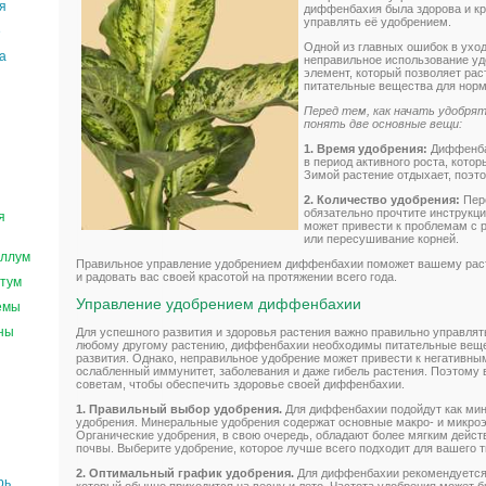
я
диффенбахия была здорова и кр
управлять её удобрением.
е
Одной из главных ошибок в ухо
а
неправильное использование у
элемент, который позволяет ра
питательные вещества для норма
Перед тем, как начать удобря
понять две основные вещи:
1. Время удобрения:
Диффенбах
в период активного роста, котор
Зимой растение отдыхает, поэто
2. Количество удобрения:
Пере
обязательно прочтите инструкц
я
может привести к проблемам с р
или пересушивание корней.
ллум
Правильное управление удобрением диффенбахии поможет вашему рас
и радовать вас своей красотой на протяжении всего года.
тум
Управление удобрением диффенбахии
емы
ны
Для успешного развития и здоровья растения важно правильно управля
любому другому растению, диффенбахии необходимы питательные веще
развития. Однако, неправильное удобрение может привести к негативны
ослабленный иммунитет, заболевания и даже гибель растения. Поэтому
советам, чтобы обеспечить здоровье своей диффенбахии.
1. Правильный выбор удобрения.
Для диффенбахии подойдут как мин
удобрения. Минеральные удобрения содержат основные макро- и микро
Органические удобрения, в свою очередь, обладают более мягким дейст
почвы. Выберите удобрение, которое лучше всего подходит для вашего 
2. Оптимальный график удобрения.
Для диффенбахии рекомендуется у
рь
который обычно приходится на весну и лето. Частота удобрения может б