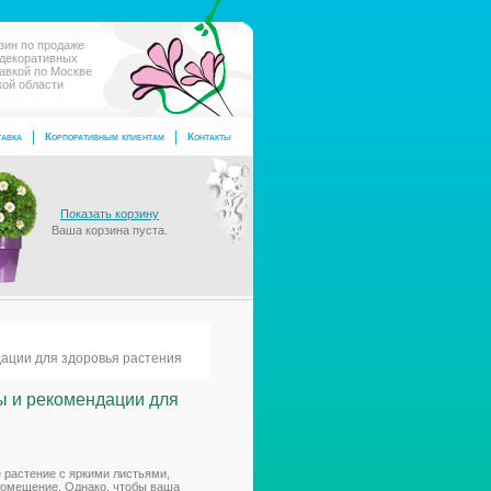
зин по продаже
 декоративных
тавкой по Москве
кой области
авка
Корпоративным клиентам
Контакты
Показать корзину
Ваша корзина пуста.
ации для здоровья растения
ы и рекомендации для
е растение с яркими листьями,
помещение. Однако, чтобы ваша