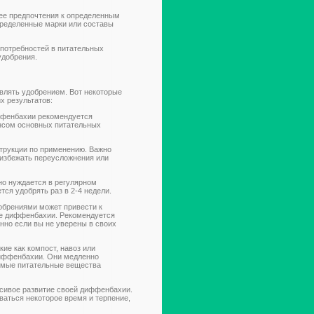
ее предпочтения к определенным
пределенные марки или составы
 потребностей в питательных
удобрения.
влять удобрением. Вот некоторые
х результатов:
ффенбахии рекомендуется
ансом основных питательных
трукции по применению. Важно
 избежать переусложнения или
 нуждается в регулярном
тся удобрять раз в 2-4 недели.
обрениями может привести к
ье диффенбахии. Рекомендуется
нно если вы не уверены в своих
ие как компост, навоз или
диффенбахии. Они медленно
имые питательные вещества
асивое развитие своей диффенбахии.
ваться некоторое время и терпение,