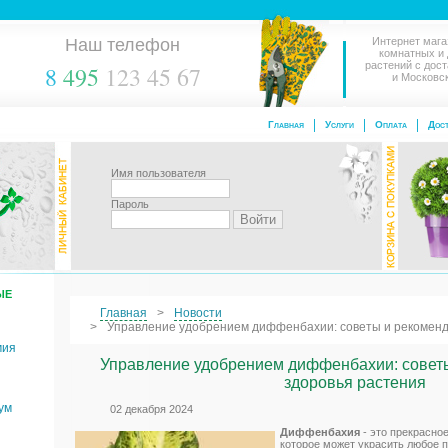
Наш телефон
Интернет мага
комнатных и
растений с дос
8
495
123 45 67
и Московс
Главная
Услуги
Оплата
Дост
Имя пользователя
Пароль
ЫЕ
Главная
Новости
Управление удобрением диффенбахии: советы и рекоменд
мия
Управление удобрением диффенбахии: совет
здоровья растения
ум
02 декабря 2024
Диффенбахия
- это прекрасно
которое может украсить любое 