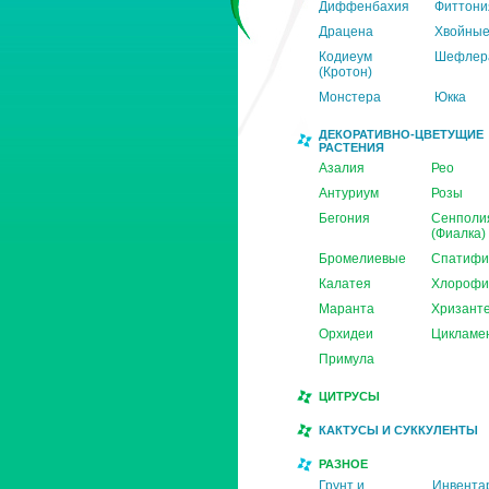
Диффенбахия
Фиттони
Драцена
Хвойны
Кодиеум
Шефлер
(Кротон)
Монстера
Юкка
ДЕКОРАТИВНО-ЦВЕТУЩИЕ
РАСТЕНИЯ
Азалия
Рео
Антуриум
Розы
Бегония
Сенполи
(Фиалка)
Бромелиевые
Спатифи
Калатея
Хлорофи
Маранта
Хризант
Орхидеи
Цикламе
Примула
ЦИТРУСЫ
КАКТУСЫ И СУККУЛЕНТЫ
РАЗНОЕ
Грунт и
Инвента