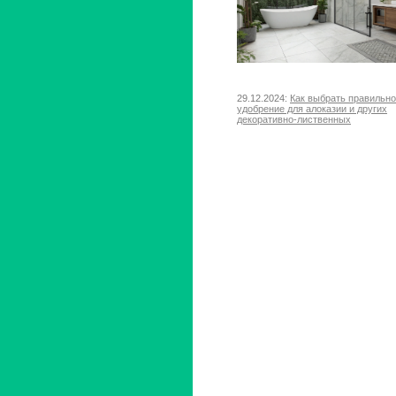
29.12.2024:
Как выбрать правильн
удобрение для алоказии и других
декоративно-лиственных