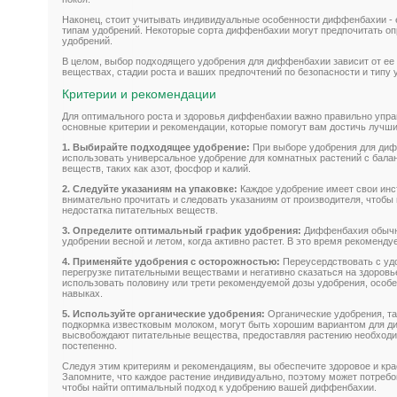
Наконец, стоит учитывать индивидуальные особенности диффенбахии - 
типам удобрений. Некоторые сорта диффенбахии могут предпочитать о
удобрений.
В целом, выбор подходящего удобрения для диффенбахии зависит от ее
веществах, стадии роста и ваших предпочтений по безопасности и типу 
Критерии и рекомендации
Для оптимального роста и здоровья диффенбахии важно правильно упра
основные критерии и рекомендации, которые помогут вам достичь лучши
1. Выбирайте подходящее удобрение:
При выборе удобрения для ди
использовать универсальное удобрение для комнатных растений с бал
веществ, таких как азот, фосфор и калий.
2. Следуйте указаниям на упаковке:
Каждое удобрение имеет свои инс
внимательно прочитать и следовать указаниям от производителя, чтобы
недостатка питательных веществ.
3. Определите оптимальный график удобрения:
Диффенбахия обычно
удобрении весной и летом, когда активно растет. В это время рекомендуе
4. Применяйте удобрения с осторожностью:
Переусердствовать с уд
перегрузке питательными веществами и негативно сказаться на здоров
использовать половину или трети рекомендуемой дозы удобрения, особе
навыках.
5. Используйте органические удобрения:
Органические удобрения, так
подкормка известковым молоком, могут быть хорошим вариантом для 
высвобождают питательные вещества, предоставляя растению необход
постепенно.
Следуя этим критериям и рекомендациям, вы обеспечите здоровое и кр
Запомните, что каждое растение индивидуально, поэтому может потребо
чтобы найти оптимальный подход к удобрению вашей диффенбахии.