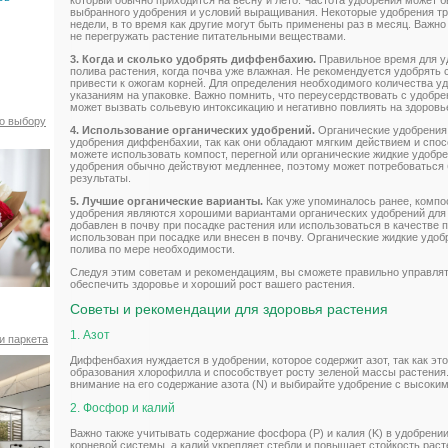
выбранного удобрения и условий выращивания. Некоторые удобрения т
недели, в то время как другие могут быть применены раз в месяц. Важно
не перегружать растение питательными веществами.
3. Когда и сколько удобрять диффенбахию.
Правильное время для у
полива растения, когда почва уже влажная. Не рекомендуется удобрять с
привести к ожогам корней. Для определения необходимого количества у
указаниям на упаковке. Важно помнить, что переусердствовать с удобре
может вызвать сольевую интоксикацию и негативно повлиять на здоровь
по выбору
4. Использование органических удобрений.
Органические удобрения
удобрения диффенбахии, так как они обладают мягким действием и спо
можете использовать компост, перегной или органические жидкие удобре
удобрения обычно действуют медленнее, поэтому может потребоваться
результаты.
5. Лучшие органические варианты.
Как уже упоминалось ранее, компос
удобрения являются хорошими вариантами органических удобрений для
добавлен в почву при посадке растения или использоваться в качестве 
использован при посадке или внесен в почву. Органические жидкие удо
полива по мере необходимости.
Следуя этим советам и рекомендациям, вы сможете правильно управля
обеспечить здоровье и хороший рост вашего растения.
Советы и рекомендации для здоровья растения
1. Азот
и паркета
Диффенбахия нуждается в удобрении, которое содержит азот, так как эт
образования хлорофилла и способствует росту зеленой массы растения
внимание на его содержание азота (N) и выбирайте удобрение с высоки
2. Фосфор и калий
Важно также учитывать содержание фосфора (P) и калия (K) в удобрени
корневой системы, а калий укрепляет стебли и повышает стойкость раст