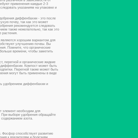
ребуют применения каждые 2-3
 следовать указаниям на упаковке и
добрения диффенбахии - это после
ухую почву, так как это может
добрения рекомендуется следовать
нием также нежелательно, так как это
е растения.
 являются хорошим вариантом для
собствуют улучшению почвы. Вы
ния. Помните, что органические
 больше времени, чтобы заметить
т, перегной и органические жидкие
 диффенбахии. Компост может быть
подпитки. Перегной также может быть
брения могут быть применены в виде
ть удобрением диффенбахии и
от элемент необходим для
. При выборе удобрения обращайте
м содержанием азота.
и. Фосфор способствует развитию
ения к вредителям и болезням.