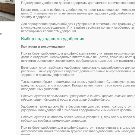
Подходящее удобрение должно содержать достаточное количество фосф
Кроме того, важно выбирать удобрение, которое также содержит микроэл
цинк. Эти микроэлементы не менее важны для здоровья диффенбахии и
защиту и здоровье.
Для определения правильной дозы удобрения и оптимального графика у
к инструкции производителя. Учитывайте свойства почвы и особенности
необходимых количеств удобрения.
ое
Выбор подходящего удобрения
Критерии и рекомендации
При выборе удобрения для диффенбахии важно учитывать несколько кри
должно содержать необходимые питательные вещества, такие как азот, 
являются основными элементами, необходимыми для роста и развития 
Во-вторых, стоит выбирать удобрение, специально разработанное для к
растений. Такие удобрения содержат дополнительные микроэлементы, к
здоровья и красоты диффенбахии.
Также важно обратить внимание на форму удобрения. Существуют разл
гранулы, жидкость или порошок. Каждая из них имеет свои преимуществ
определенных условиях.
Рекомендуется использовать удобрение в жидкой форме, так как он
обеспечивает быстрый рост и развитие диффенбахии.
Удобрение также должно быть безопасным для растения, поэтому стоит 
удобрений или удобрений с высоким содержанием химических добавок.
Рекомендуется выбирать органические удобрения, так как они более б
содержат вредных химических веществ.
При выборе удобрения для диффенбахии стоит также учитывать фазу ро
диффенбахия может требовать другого состава удобрения, чем молодое 
покоя.