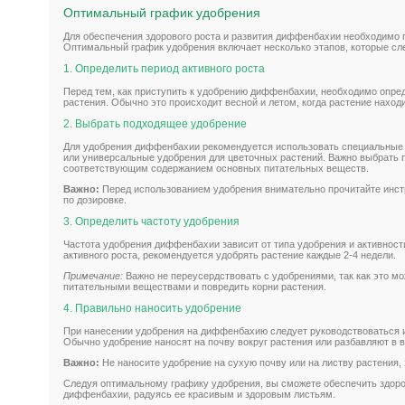
Оптимальный график удобрения
Для обеспечения здорового роста и развития диффенбахии необходимо 
Оптимальный график удобрения включает несколько этапов, которые сл
1. Определить период активного роста
Перед тем, как приступить к удобрению диффенбахии, необходимо опред
растения. Обычно это происходит весной и летом, когда растение находи
2. Выбрать подходящее удобрение
Для удобрения диффенбахии рекомендуется использовать специальные 
или универсальные удобрения для цветочных растений. Важно выбрать 
соответствующим содержанием основных питательных веществ.
Важно:
Перед использованием удобрения внимательно прочитайте инст
по дозировке.
3. Определить частоту удобрения
Частота удобрения диффенбахии зависит от типа удобрения и активност
активного роста, рекомендуется удобрять растение каждые 2-4 недели.
Примечание:
Важно не переусердствовать с удобрениями, так как это мо
питательными веществами и повредить корни растения.
4. Правильно наносить удобрение
При нанесении удобрения на диффенбахию следует руководствоваться ин
Обычно удобрение наносят на почву вокруг растения или разбавляют в в
Важно:
Не наносите удобрение на сухую почву или на листву растения, 
Следуя оптимальному графику удобрения, вы сможете обеспечить здоро
диффенбахии, радуясь ее красивым и здоровым листьям.