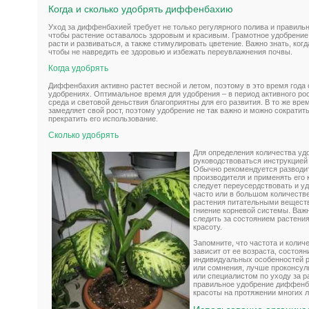
Когда и сколько удобрять диффенбахию
Уход за диффенбахией требует не только регулярного полива и правильн
чтобы растение оставалось здоровым и красивым. Грамотное удобрение
расти и развиваться, а также стимулировать цветение. Важно знать, ког
чтобы не навредить ее здоровью и избежать переувлажнения почвы.
Когда удобрять
Диффенбахия активно растет весной и летом, поэтому в это время года 
удобрениях. Оптимальное время для удобрения – в период активного ро
среда и световой деньствия благоприятны для его развития. В то же вре
замедляет свой рост, поэтому удобрение не так важно и можно сократит
прекратить его использование.
Сколько удобрять
Для определения количества уд
руководствоваться инструкцией
Обычно рекомендуется разводит
производителя и применять его 
следует переусердствовать и 
часто или в большом количестве
растения питательными веществ
гниение корневой системы. Важ
следить за состоянием растения
красоту.
Запомните, что частота и коли
зависит от ее возраста, состоян
индивидуальных особенностей р
или сомнения, лучше проконсул
или специалистом по уходу за р
правильное удобрение диффенба
красоты на протяжении многих л