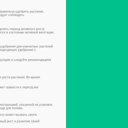
правильно удобрять растение.
едует соблюдать.
елить период активного роста
тся в состоянии активной вегетации.
удобрения для комнатных растений
подходящее удобрение с
рукцию и следуйте рекомендациям
и роста растения. Во время
жет привести к перегрузке
струкцией, указанной на упаковке.
оде для полива.
это может вызвать ожоги.
вый рост и развитие своей