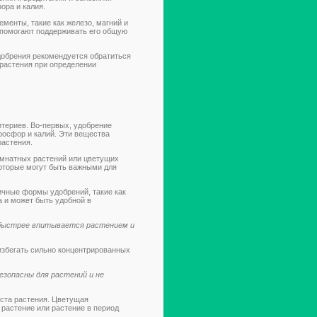
ора и калия.
ементы, такие как железо, магний и
 помогают поддерживать его общую
добрения рекомендуется обратиться
 растения при определении
териев. Во-первых, удобрение
фосфор и калий. Эти вещества
растения.
омнатных растений или цветущих
оторые могут быть важными для
ичные формы удобрений, такие как
а и может быть удобной в
о быстрее впитывается растением и
избегать сильно концентрированных
езопасны для растений и не
ста растения. Цветущая
растение или растение в период