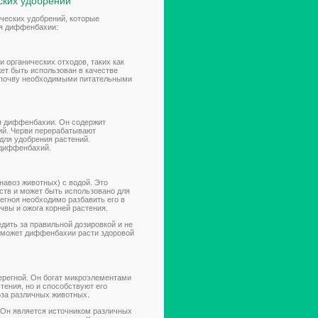
ских удобрений
ических удобрений, которые
ля диффенбахии:
и органических отходов, таких как
ет быть использован в качестве
 почву необходимыми питательными
ля диффенбахии. Он содержит
ий. Черви перерабатывают
для удобрения растений.
 диффенбахий.
навоз животных) с водой. Это
ств и может быть использовано для
гноя необходимо разбавить его в
чвы и ожога корней растения.
дить за правильной дозировкой и не
оможет диффенбахии расти здоровой
ерегной. Он богат микроэлементами
тения, но и способствуют его
оза различных животных.
 Он является источником различных