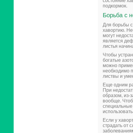
состояние ха
подкормок.
Борьба с 
Для борьбы с
хавортию. Не
могут недост
является деф
листья начин
Чтобы устран
богатые азот
можно примен
необходимо п
листвы и уме
Еще одним ра
При недостат
образом, из-
вообще. Чтоб
специальные 
использовать
Если у хавор
страдать от 
заболеваниям