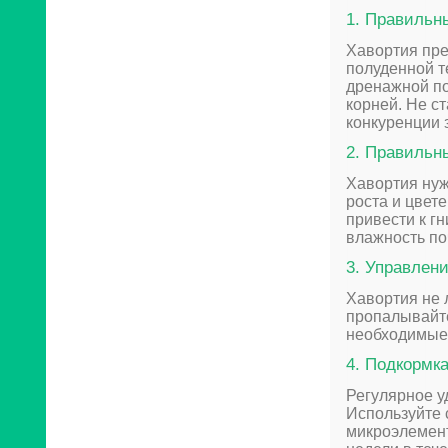
1. Правильн
Хавортия пре
полуденной т
дренажной по
корней. Не с
конкуренции 
2. Правильн
Хавортия нуж
роста и цвет
привести к г
влажность по
3. Управлен
Хавортия не 
пропалывайте
необходимые 
4. Подкормк
Регулярное у
Используйте
микроэлемент