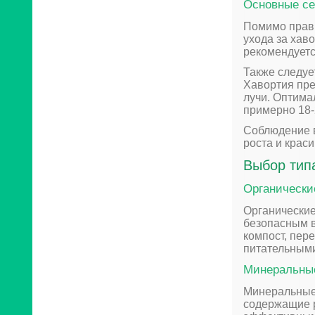
Основные се
Помимо прави
ухода за хав
рекомендует
Также следуе
Хавортия пре
лучи. Оптима
примерно 18-
Соблюдение в
роста и крас
Выбор тип
Органически
Органические
безопасным в
компост, пере
питательными
Минеральны
Минеральные 
содержащие р