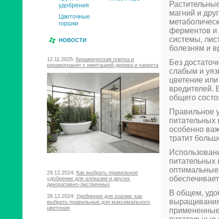
Растительные
удобрения
магний и дру
Цветочные
метаболическ
горшки
ферментов и 
системы, лис
НОВОСТИ
болезням и в
12.11.2025:
Керамическая плитка и
Без достаточ
керамогранит с имитацией дерева и паркета
слабым и уяз
цветение или
вредителей. 
общего состо
Правильное у
питательных 
особенно важ
тратит больш
Использовани
питательных 
оптимальные 
29.12.2024:
Как выбрать правильное
обеспечивает
удобрение для алоказии и других
декоративно-лиственных
В общем, удо
28.12.2024:
Удобрения для азалии: как
выращивания 
выбрать правильные для максимального
цветения
примененные