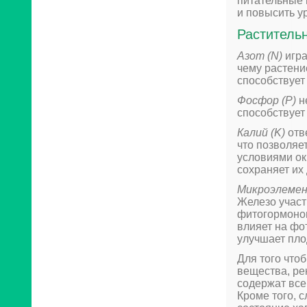
питательные 
и повысить у
Раститель
Азот (N)
игра
чему растени
способствует
Фосфор (P)
н
способствует
Калий (K)
отве
что позволяе
условиями ок
сохраняет их
Микроэлеме
Железо участ
фитогормонов
влияет на фо
улучшает пл
Для того что
вещества, ре
содержат вс
Кроме того, 