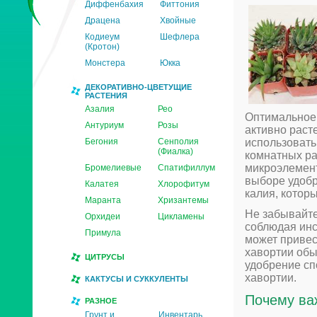
Диффенбахия
Фиттония
Драцена
Хвойные
Кодиеум
Шефлера
(Кротон)
Монстера
Юкка
ДЕКОРАТИВНО-ЦВЕТУЩИЕ
РАСТЕНИЯ
Азалия
Рео
Оптимальное 
Антуриум
Розы
активно раст
Бегония
Сенполия
использовать
(Фиалка)
комнатных ра
микроэлемент
Бромелиевые
Спатифиллум
выборе удобр
Калатея
Хлорофитум
калия, котор
Маранта
Хризантемы
Не забывайте
Орхидеи
Цикламены
соблюдая инс
Примула
может привес
хавортии обы
ЦИТРУСЫ
удобрение сп
хавортии.
КАКТУСЫ И СУККУЛЕНТЫ
Почему ва
РАЗНОЕ
Грунт и
Инвентарь