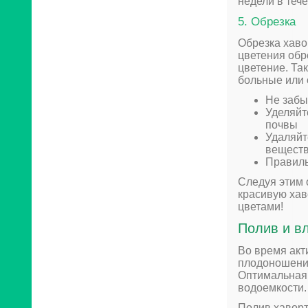
недели в теч
5. Обрезка
Обрезка хаво
цветения обр
цветение. Та
больные или 
Не забы
Уделяйт
почвы
Удаляйт
вещест
Правиль
Следуя этим 
красивую хав
цветами!
Полив и в
Во время акт
плодоношения
Оптимальная 
водоемкости.
Полив хаворт