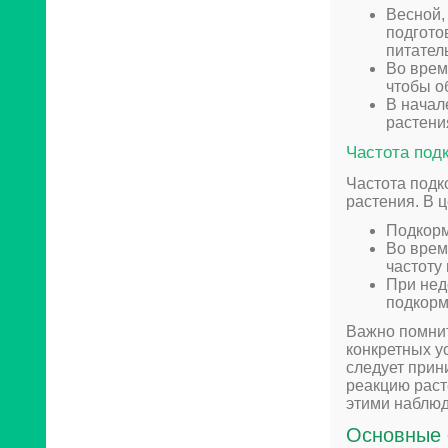
Весной,
подгото
питател
Во врем
чтобы о
В начал
растени
Частота под
Частота подк
растения. В 
Подкорм
Во врем
частоту 
При нед
подкорм
Важно помнит
конкретных у
следует прин
реакцию раст
этими наблю
Основные 