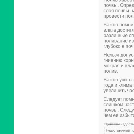
почвы. Опред
слоя почвы н
провести пол
Важно помнит
влага достиг
различные сп
поливание из
глубоко в поч
Нельзя допус
гниению корн
мокрая и вла
полив.
Важно учитыв
года и клима
увеличить ча
Следует помн
слишком част
почвы. Следу
чем ее избыт
Причины недостат
Недостаточный п