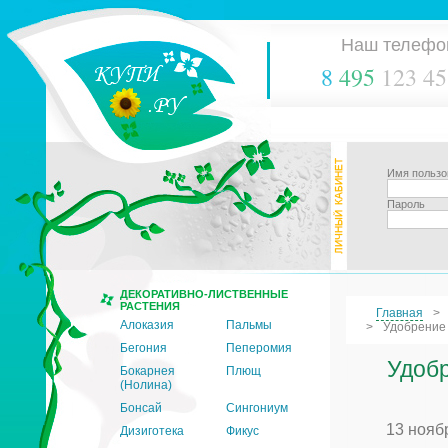
Наш телефо
8
495
123 45
Имя пользо
Пароль
ДЕКОРАТИВНО-ЛИСТВЕННЫЕ
РАСТЕНИЯ
Главная
Алоказия
Пальмы
Удобрение 
Бегония
Пеперомия
Удобр
Бокарнея
Плющ
(Нолина)
Бонсай
Сингониум
13 нояб
Дизиготека
Фикус