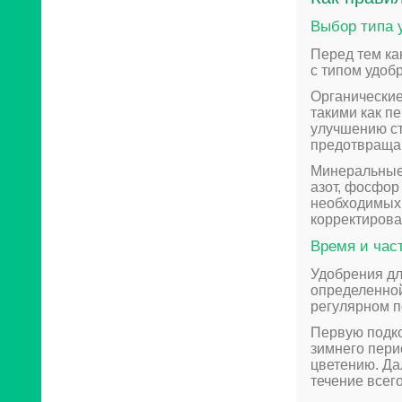
Выбор типа 
Перед тем ка
с типом удоб
Органически
такими как п
улучшению ст
предотвращаю
Минеральные 
азот, фосфор
необходимых 
корректирова
Время и час
Удобрения дл
определенной
регулярном п
Первую подко
зимнего перио
цветению. Да
течение всег