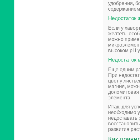
удобрения, б
содержанием 
Недостаток 
Если у хавор
желтеть, осо
можно примен
микроэлемент
высоком pH у
Недостаток 
Еще одним ра
При недостат
цвет у листь
магния, можн
доломитовая 
элемента.
Итак, для ус
необходимо у
недоставать 
восстановить
развития рас
Как прави