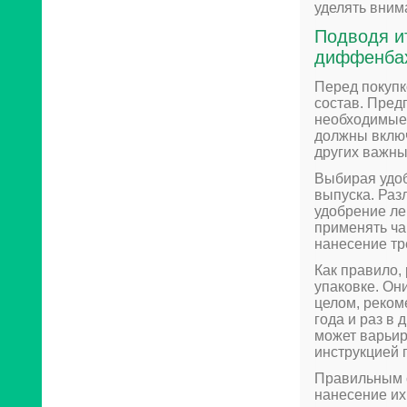
уделять вним
Подводя ит
диффенба
Перед покупк
состав. Пред
необходимые 
должны включ
других важны
Выбирая удоб
выпуска. Раз
удобрение ле
применять ча
нанесение тр
Как правило,
упаковке. Они
целом, реком
года и раз в
может варьир
инструкцией 
Правильным 
нанесение их