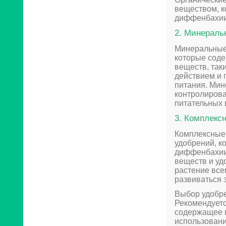
веществом, к
диффенбахии
2. Минераль
Минеральные 
которые соде
веществ, так
действием и 
питания. Мин
контролирова
питательных 
3. Комплекс
Комплексные 
удобрений, к
диффенбахии
веществ и уд
растение вс
развиваться 
Выбор удобре
Рекомендуетс
содержащее в
использовани