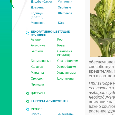
Диффенбахия
Фиттония
Драцена
Хвойные
Кодиеум
Шефлера
(Кротон)
Монстера
Юкка
ДЕКОРАТИВНО-ЦВЕТУЩИЕ
РАСТЕНИЯ
Азалия
Рео
Антуриум
Розы
Бегония
Сенполия
(Фиалка)
Бромелиевые
Спатифиллум
обеспечивае
способствует
Калатея
Хлорофитум
вредителям. 
Маранта
Хризантемы
его в соотве
Орхидеи
Цикламены
При выборе 
Примула
его состав 
выбирать уд
ЦИТРУСЫ
необходимые
КАКТУСЫ И СУККУЛЕНТЫ
внимание на 
важно соблюд
РАЗНОЕ
растение удо
Грунт и
Инвентарь