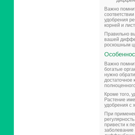
диффен
Важно помнит
соответствии
удобрения ре
корней и лис
Правильно вы
вашей диффен
роскошным ц
Особеннос
Важно помнит
богатые орга
нужно обрати
достаточное 
полноценного
Кроме того, 
Растение име
удобрения с 
При примене
регулярность
привести к п
заболевание 