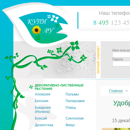
Наш телефо
8
495
123 45
Имя пользо
Пароль
ДЕКОРАТИВНО-ЛИСТВЕННЫЕ
РАСТЕНИЯ
Главная
Алоказия
Пальмы
Бегония
Пеперомия
Удоб
Бокарнея
Плющ
(Нолина)
Бонсай
Сингониум
15 дека
Дизиготека
Фикус