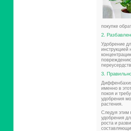
покупке обра
2. Разбавле
Удобрение дл
инструкцией 
концентрацию
повреждению 
переусердств
3. Правильн
Диффенбахия 
именно в это
покоя и треб
удобрения мо
растения.
Следуя этим 
удобрения дл
роста и разв
составляющих