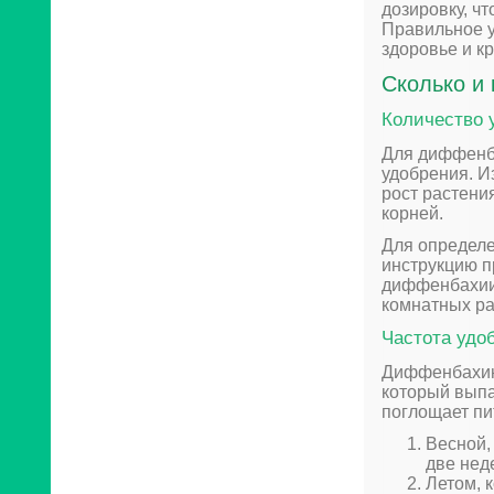
дозировку, ч
Правильное 
здоровье и к
Сколько и
Количество
Для диффенба
удобрения. И
рост растени
корней.
Для определе
инструкцию п
диффенбахии
комнатных ра
Частота удо
Диффенбахию 
который выпа
поглощает пи
Весной,
две нед
Летом, 