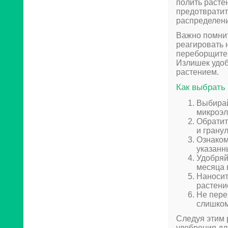
полить расте
предотвратит
распределени
Важно помнит
реагировать 
переборщите 
Излишек удоб
растением.
Как выбрать
Выбирай
микроэл
Обратит
и грану
Ознаком
указанн
Удобряй
месяца 
Наносит
растени
Не пере
слишком
Следуя этим 
удобрения д