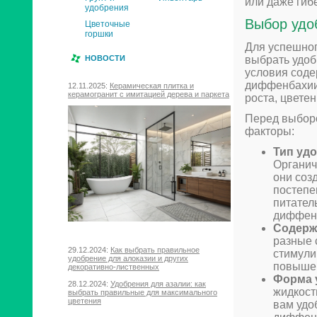
или даже гиб
удобрения
Выбор удо
Цветочные
горшки
Для успешног
выбрать удоб
НОВОСТИ
условия сод
диффенбахии
12.11.2025:
Керамическая плитка и
керамогранит с имитацией дерева и паркета
роста, цвете
Перед выборо
факторы:
Тип уд
Органич
они соз
постепе
питател
диффен
Содерж
разные 
29.12.2024:
Как выбрать правильное
стимули
удобрение для алоказии и других
повыше
декоративно-лиственных
Форма 
28.12.2024:
Удобрения для азалии: как
жидкост
выбрать правильные для максимального
цветения
вам удо