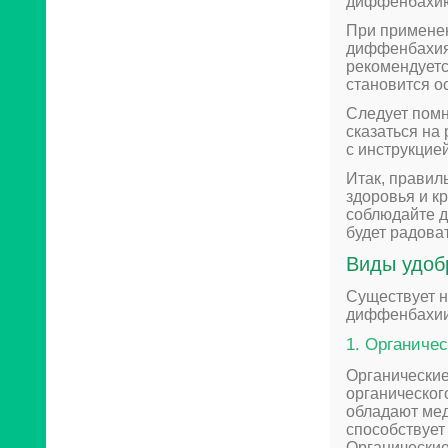
диффенбахию 
При применен
диффенбахия 
рекомендуется
становится о
Следует помн
сказаться на
с инструкцие
Итак, правил
здоровья и к
соблюдайте д
будет радова
Виды удоб
Существует н
диффенбахии
1. Органиче
Органические
органическог
обладают ме
способствует
Органические