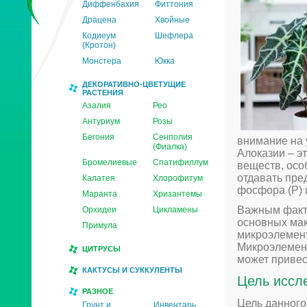
Диффенбахия
Фиттония
Драцена
Хвойные
Кодиеум
Шефлера
(Кротон)
Монстера
Юкка
ДЕКОРАТИВНО-ЦВЕТУЩИЕ
РАСТЕНИЯ
Азалия
Рео
Антуриум
Розы
Бегония
Сенполия
внимание на 
(Фиалка)
Алоказии – э
Бромелиевые
Спатифиллум
веществ, осо
отдавать пре
Калатея
Хлорофитум
фосфора (P) и
Маранта
Хризантемы
Важным факто
Орхидеи
Цикламены
основных мак
Примула
микроэлементы
Микроэлемент
ЦИТРУСЫ
может привес
КАКТУСЫ И СУККУЛЕНТЫ
Цель иссл
РАЗНОЕ
Цель данного
Грунт и
Инвентарь