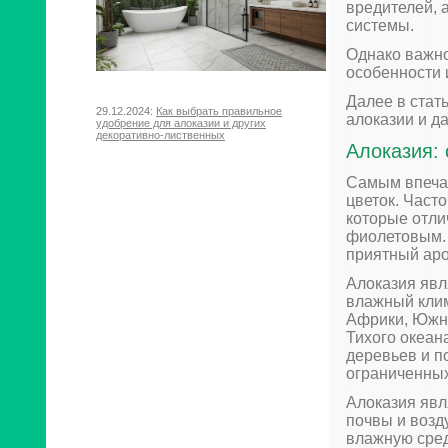
вредителей, 
системы.
Однако важно
особенности 
Далее в стат
29.12.2024:
Как выбрать правильное
алоказии и д
удобрение для алоказии и других
декоративно-лиственных
Алоказия:
Самым впеча
цветок. Част
которые отли
фиолетовым. 
приятный аро
Алоказия явл
влажный клим
Африки, Южно
Тихого океан
деревьев и п
ограниченных
Алоказия явл
почвы и возд
влажную сред