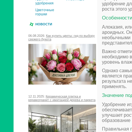
удобрение дл
удобрения
роста этого у
Цветочные
горшки
Особенности
НОВОСТИ
Алоказия, ил
ароидных. Он
06.08.2026:
Как купить цветы: гид по выбору
необычными ц
свежего букета
представител
Важно отмети
необходимо 
уровень влаж
Однако самы
является пра
результата н
применять.
Значение по
12.11.2025:
Керамическая плитка и
керамогранит с имитацией дерева и паркета
Удобрение иг
обеспечивае
улучшает рос
образование 
Правильная п