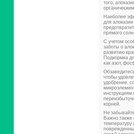
того, алоказ
органически
Наиболее эф
для алоказии
предотвратит
прямого солн
С учетом осо
заботы о ало
развитию кра
Подкормка до
как азот, фо
Обзаведитесь
чтобы удовле
удобрение, с
микроэлемент
инструкциям 
переизбыточн
корней.
Не забывайте
Важно также 
температуру 
поврежденных