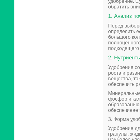
удобрение. С
обратить вни
1. Анализ п
Перед выборо
определить е
большого кол
полноценного
подходящего 
2. Нутриент
Удобрения со
роста и разв
вещества, та
обеспечить 
Минеральные 
фосфор и кал
образованию 
обеспечивает
3. Форма удо
Удобрения дл
гранулы, жид
наиболее удо