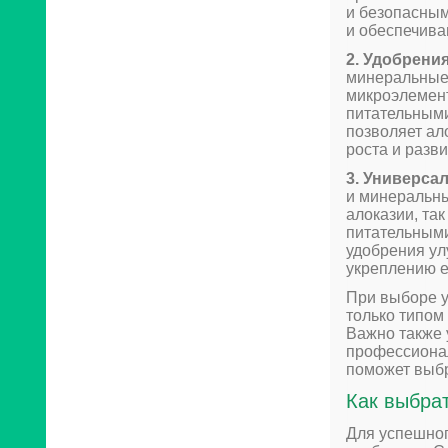
и безопасным
и обеспечив
2. Удобрени
минеральные 
микроэлемен
питательными
позволяет ал
роста и разви
3. Универса
и минеральны
алоказии, та
питательным
удобрения ул
укреплению е
При выборе у
только типом
Важно также 
профессиона
поможет выбр
Как выбра
Для успешног