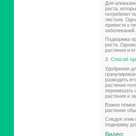
Для алоказии
роста, которы
потребляет п
листьев. Одна
привести к п
заболеваний.
Подкормка пр
роста. Однак
растения и е
3. Способ п
Удобрения дл
гранулирован
разводить его
растение пол
перемешать с
растения и з
Важно помнит
растение обы
Следуя этим 
подкормку дл
Видео: