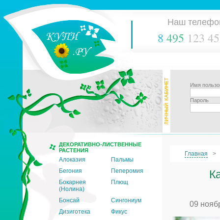
Наш телефо
8
495
123 45
Имя пользо
Пароль
ДЕКОРАТИВНО-ЛИСТВЕННЫЕ
РАСТЕНИЯ
Главная
Алоказия
Пальмы
Бегония
Пеперомия
К
Бокарнея
Плющ
(Нолина)
Бонсай
Сингониум
09 нояб
Дизиготека
Фикус