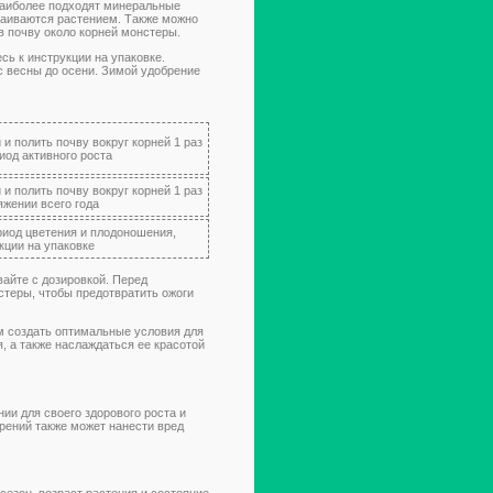
наиболее подходят минеральные
ваиваются растением. Также можно
в почву около корней монстеры.
ь к инструкции на упаковке.
с весны до осени. Зимой удобрение
 и полить почву вокруг корней 1 раз
риод активного роста
 и полить почву вокруг корней 1 раз
яжении всего года
риод цветения и плодоношения,
кции на упаковке
айте с дозировкой. Перед
стеры, чтобы предотвратить ожоги
м создать оптимальные условия для
, а также наслаждаться ее красотой
ии для своего здорового роста и
брений также может нанести вред