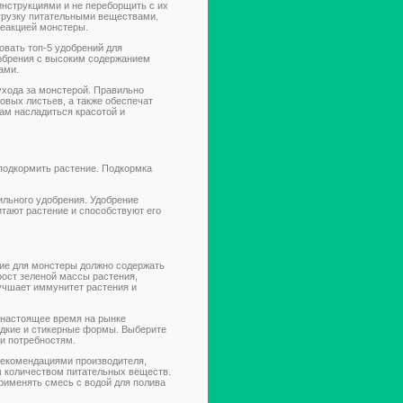
инструкциями и не переборщить с их
грузку питательными веществами.
реакцией монстеры.
овать топ-5 удобрений для
добрения с высоким содержанием
ами.
ухода за монстерой. Правильно
овых листьев, а также обеспечат
Вам насладиться красотой и
 подкормить растение. Подкормка
льного удобрения. Удобрение
тают растение и способствуют его
ние для монстеры должно содержать
 рост зеленой массы растения,
учшает иммунитет растения и
 настоящее время на рынке
идкие и стикерные формы. Выберите
и потребностям.
рекомендациями производителя,
 количеством питательных веществ.
применять смесь с водой для полива