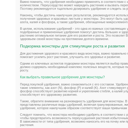
Важно помнить, что удобрения необходимо применять в соответствии с 
количеством. Переусердство может навредить растению и вызвать пере
Поэтому рекомендуется тщательно дозировать удобрение и следить за 
Наконец, чтобы достичь наилучших результатов, рекомендуется использ
получения здоровых и красивых листьев у монстеры. Это могут быть у
азота, калия и фосфора, а также удобрения, обогащенные микроэлемент
В целом, использование удобрений - это одна из важных составляющих 
подобранные и примененные удобрения помогут достичь больших и здор
растению оптимальное питание для его развития и роста. Это позволит 
здоровьем своей монстеры на протяжении долгого времени.
Подкормка монстеры для стимуляции роста и развития
Для достижения здорового и красивого вида монстера, важно правильно
помогает усилить рост растения, улучшить его здоровье и развитие.
Одним из ключевых аспектов подкормки монстеры является выбор прави
должно содержать необходимый комплекс полезных веществ, которые пи
росту.
Как выбрать правильное удобрение для монстеры?
Перед покупкой удобрения, важно ознакомиться с его составом. Удобре
такие элементы, как азот (N), фосфор (P) и калий (K). Азот стимулирует
фосфор способствует развитию корней и укреплению стебля, а калий ул
способствует его здоровому развитию.
Также, обратите внимание на разновидность удобрения для монстеры. В
представлены различные виды удобрений, включая гранулированные, ж
удобрение, которое наилучшим образом соответствует ваши привычкам 
Следует помнить, что монстера необходимо удобрять в соответствии с 
чтобы предотвратить возможность переухудшения растения избыточным
В зависимости от типа удобрения, возможно наносить его на почву или 
растения.