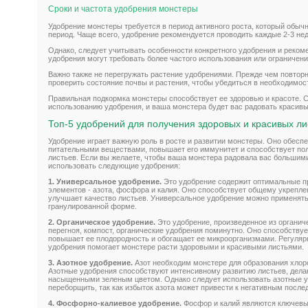
Сроки и частота удобрения монстеры
Удобрение монстеры требуется в период активного роста, который обыч
период. Чаще всего, удобрение рекомендуется проводить каждые 2-3 нед
Однако, следует учитывать особенности конкретного удобрения и реком
удобрения могут требовать более частого использования или ограничени
Важно также не перегружать растение удобрениями. Прежде чем повтор
проверить состояние почвы и растения, чтобы убедиться в необходимос
Правильная подкормка монстеры способствует ее здоровью и красоте. 
использованию удобрения, и ваша монстера будет вас радовать красив
Топ-5 удобрений для получения здоровых и красивых ли
Удобрение играет важную роль в росте и развитии монстеры. Оно обес
питательными веществами, повышает его иммунитет и способствует по
листьев. Если вы желаете, чтобы ваша монстера радовала вас большим
использовать следующие удобрения:
1. Универсальное удобрение.
Это удобрение содержит оптимальные п
элементов - азота, фосфора и калия. Оно способствует общему укреплен
улучшает качество листьев. Универсальное удобрение можно применять к
гранулированной форме.
2. Органическое удобрение.
Это удобрение, произведенное из органиче
перегноя, компост, органические удобрения поминутно. Оно способству
повышает ее плодородность и обогащает ее микроорганизмами. Регуляр
удобрения помогает монстере расти здоровыми и красивыми листьями.
3. Азотное удобрение.
Азот необходим монстере для образования хлор
Азотные удобрения способствуют интенсивному развитию листьев, дела
насыщенными зеленым цветом. Однако следует использовать азотные у
переборщить, так как избыток азота может привести к негативным после
4. Фосфорно-калиевое удобрение.
Фосфор и калий являются ключев