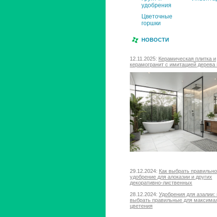
удобрения
Цветочные
горшки
НОВОСТИ
12.11.2025:
Керамическая плитка и
керамогранит с имитацией дерева 
29.12.2024:
Как выбрать правильн
удобрение для алоказии и других
декоративно-лиственных
28.12.2024:
Удобрения для азалии: 
выбрать правильные для максима
цветения