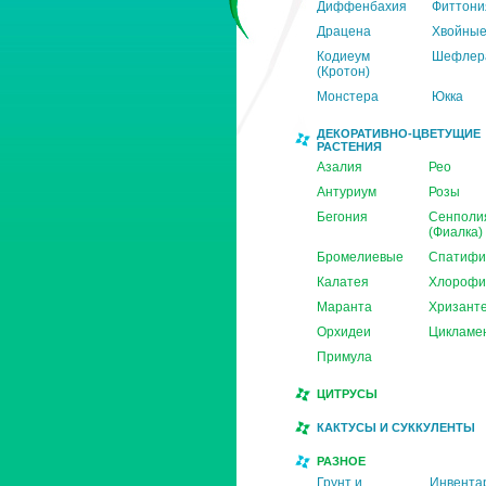
Диффенбахия
Фиттони
Драцена
Хвойны
Кодиеум
Шефлер
(Кротон)
Монстера
Юкка
ДЕКОРАТИВНО-ЦВЕТУЩИЕ
РАСТЕНИЯ
Азалия
Рео
Антуриум
Розы
Бегония
Сенполи
(Фиалка)
Бромелиевые
Спатифи
Калатея
Хлорофи
Маранта
Хризант
Орхидеи
Цикламе
Примула
ЦИТРУСЫ
КАКТУСЫ И СУККУЛЕНТЫ
РАЗНОЕ
Грунт и
Инвента