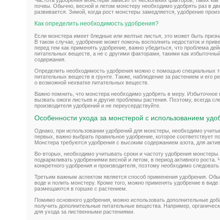
Частота удобрения монстеры зависит от нескольких факторов, таких как 
почвы. Обычно, весной и летом монстеру необходимо удобрять раз в две 
развивается. Зимой, когда рост монстеры замедляется, удобрение произ
Как определить необходимость удобрения?
Если монстера имеет бледные или желтые листья, это может быть призн
В таком случае, удобрение может помочь восполнить недостаток и приве
перед тем как применять удобрение, важно убедиться, что проблема дей
питательных веществ, а не с другими факторами, такими как избыточны
содержания.
Определить необходимость удобрения можно с помощью специальных те
питательных веществ в грунте. Также, наблюдение за растением и его р
о возможной нехватке питательных веществ.
Важно помнить, что монстера необходимо удобрять в меру. Избыточное
вызвать ожоги листьев и другие проблемы растения. Поэтому, всегда с
производителя удобрений и не переусердствуйте.
Особенности ухода за монстерой с использованием удо
Однако, при использовании удобрений для монстеры, необходимо учитыв
первых, важно выбрать правильное удобрение, которое соответствует п
Монстера требуются удобрения с высоким содержанием азота, для активн
Во-вторых, необходимо учитывать сроки и частоту удобрения монстеры
подкармливать удобрениями весной и летом, в период активного роста. 
конкретного удобрения и производителя, поэтому необходимо следовать
Третьим важным аспектом является способ применения удобрения. Обы
воде и полить монстеру. Кроме того, можно применять удобрение в виде 
размещаются в горшке с растением.
Помимо основного удобрения, можно использовать дополнительные доба
получить дополнительные питательные вещества. Например, органическ
для ухода за лиственными растениями.