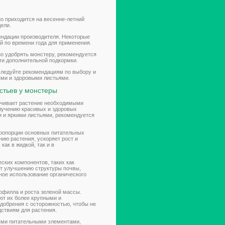
но приходится на весенне-летний
ели.
ендации производителя. Некоторые
й по времени года для применения.
но удобрять монстеру, рекомендуется
ти дополнительной подкормки.
Следуйте рекомендациям по выбору и
ыми и здоровыми листьями.
стьев у монстеры
печивает растение необходимыми
лучению красивых и здоровых
и и яркими листьями, рекомендуется
ропорции основных питательных
ию растения, ускоряет рост и
ак в жидкой, так и в
ских компонентов, таких как
ет улучшению структуры почвы,
ное использование органического
офилла и роста зеленой массы.
ют их более крупными и
добрения с осторожностью, чтобы не
дствиям для растения.
ыми питательными элементами,