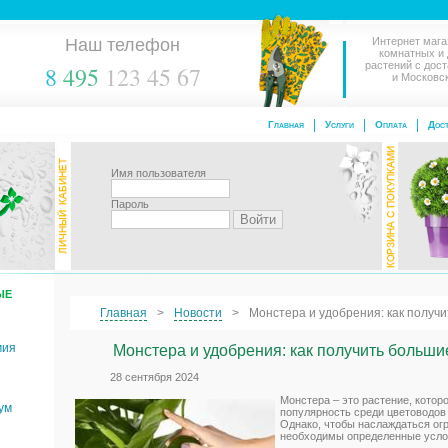
Наш телефон
Интернет мага
комнатных и
растений с дос
8
495
123 45 67
и Московс
Главная
Услуги
Оплата
Дост
Имя пользователя
Пароль
ЫЕ
Главная
Новости
Монстера и удобрения: как получ
мия
Монстера и удобрения: как получить больши
28 сентября 2024
Монстера – это растение, котор
ум
популярность среди цветоводов
Однако, чтобы наслаждаться ог
необходимы определенные усло