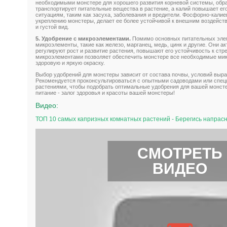
необходимыми монстере для хорошего развития корневой системы, обра
транспортирует питательные вещества в растение, а калий повышает ег
ситуациям, таким как засуха, заболевания и вредители. Фосфорно-кали
укреплению монстеры, делает ее более устойчивой к внешним воздейст
и густой вид.
5. Удобрение с микроэлементами.
Помимо основных питательных элем
микроэлементы, такие как железо, марганец, медь, цинк и другие. Они а
регулируют рост и развитие растения, повышают его устойчивость к стр
микроэлементами позволяет обеспечить монстере все необходимые мик
здоровую и яркую окраску.
Выбор удобрений для монстеры зависит от состава почвы, условий выра
Рекомендуется проконсультироваться с опытными садоводами или спец
растениями, чтобы подобрать оптимальные удобрения для вашей монсте
питание - залог здоровья и красоты вашей монстеры!
Видео:
ТОП 10 самых капризных комнатных растений - Берегись напрасн
СМОТРЕТЬ
ВИДЕО