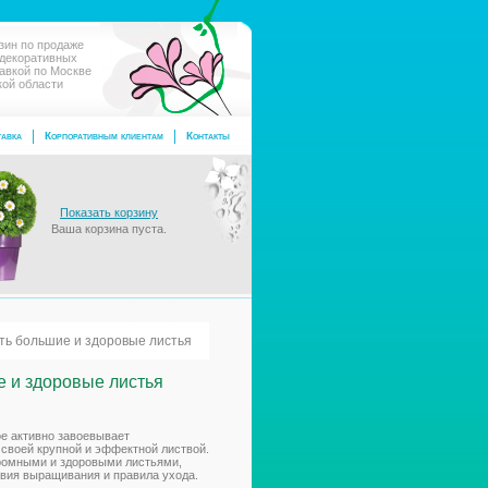
зин по продаже
 декоративных
тавкой по Москве
кой области
авка
Корпоративным клиентам
Контакты
Показать корзину
Ваша корзина пуста.
ить большие и здоровые листья
е и здоровые листья
ое активно завоевывает
 своей крупной и эффектной листвой.
ромными и здоровыми листьями,
вия выращивания и правила ухода.