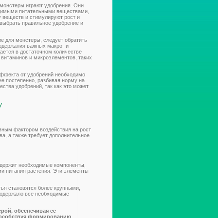
 монстеры играют удобрения. Они
димыми питательными веществами,
 веществ и стимулируют рост и
 выбрать правильное удобрение и
е для монстеры, следует обратить
содержания важных макро- и
ается в достаточном количестве
е витаминов и микроэлементов, таких
эффекта от удобрений необходимо
ие постепенно, разбивая норму на
ства удобрений, так как это может
у
овным фактором воздействия на рост
ва, а также требует дополнительное
одержит необходимые компоненты,
ми питания растения. Эти элементы
тья становятся более крупными,
содержало все необходимые
ерой, обеспечивая ее
способствуя формированию