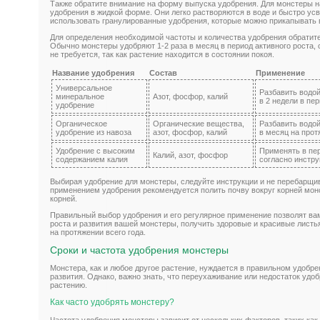
Также обратите внимание на форму выпуска удобрения. Для монстеры 
удобрения в жидкой форме. Они легко растворяются в воде и быстро ус
использовать гранулированные удобрения, которые можно прикапывать 
Для определения необходимой частоты и количества удобрения обратитес
Обычно монстеры удобряют 1-2 раза в месяц в период активного роста, 
не требуется, так как растение находится в состоянии покоя.
Название удобрения
Состав
Применение
Универсальное
Разбавить водой
минеральное
Азот, фосфор, калий
в 2 недели в пе
удобрение
Органическое
Органические вещества,
Разбавить водой
удобрение из навоза
азот, фосфор, калий
в месяц на прот
Удобрение с высоким
Применять в пе
Калий, азот, фосфор
содержанием калия
согласно инстру
Выбирая удобрение для монстеры, следуйте инструкции и не перебарщив
применением удобрения рекомендуется полить почву вокруг корней мон
корней.
Правильный выбор удобрения и его регулярное применение позволят ва
роста и развития вашей монстеры, получить здоровые и красивые листья
на протяжении всего года.
Сроки и частота удобрения монстеры
Монстера, как и любое другое растение, нуждается в правильном удобрен
развития. Однако, важно знать, что переухаживание или недостаток удо
растению.
Как часто удобрять монстеру?