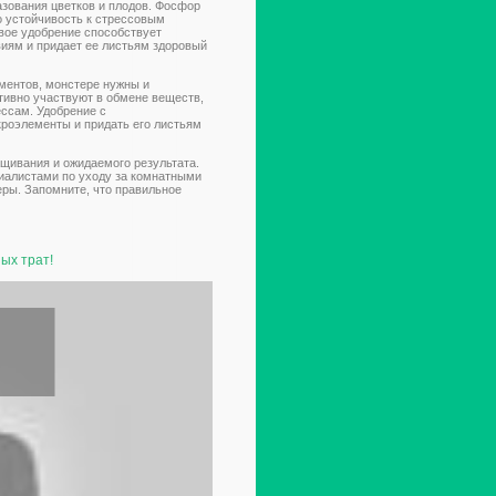
зования цветков и плодов. Фосфор
о устойчивость к стрессовым
евое удобрение способствует
виям и придает ее листьям здоровый
ентов, монстере нужны и
ктивно участвуют в обмене веществ,
ессам. Удобрение с
роэлементы и придать его листьям
щивания и ожидаемого результата.
иалистами по уходу за комнатными
ры. Запомните, что правильное
ых трат!