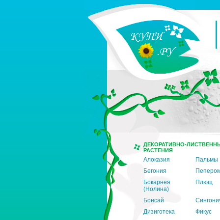
ДЕКОРАТИВНО-ЛИСТВЕНН
РАСТЕНИЯ
Алоказия
Пальмы
Бегония
Пеперо
Бокарнея
Плющ
(Нолина)
Бонсай
Сингони
Дизиготека
Фикус