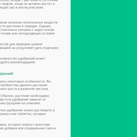
сезон, возраст растения и состояние
недели, когда он активно растет и
водят раз в месяц или реже.
аком нехватки питательных веществ.
сти растение в порядок. Однако,
ствительно связана с недостатком
й полив или неподходящие условия
стов для проверки уровня
еакцией на уход может дать подсказку
 количество удобрений может
ледуйте рекомендациям
брений
ать некоторые особенности. Во-
отребностям данного растения.
ого роста и развития листьев.
. Обычно, растение необходимо
Частота удобрения зависит от
 инструкциям на упаковке.
чно удобрение нужно растворить в
гранул или таблеток, которые
вки, которые помогут монстере
ие добавки или специальные смеси