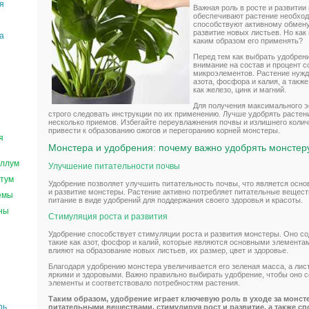
я
Важная роль в росте и развитии
обеспечивают растение необхо
е
способствуют активному обмену
развитие новых листьев. Но как
а
каким образом его применять?
Перед тем как выбрать удобрени
внимание на состав и процент 
микроэлементов. Растение нужд
азота, фосфора и калия, а такж
как железо, цинк и магний.
Для получения максимального 
строго следовать инструкции по их применению. Лучше удобрять растен
несколько приемов. Избегайте переувлажнения почвы и излишнего количе
привести к образованию ожогов и перегоранию корней монстеры.
я
Монстера и удобрения: почему важно удобрять монстер
ллум
Улучшение питательности почвы
тум
Удобрение позволяет улучшить питательность почвы, что является осн
и развитие монстеры. Растение активно потребляет питательные вещест
емы
питание в виде удобрений для поддержания своего здоровья и красоты.
ны
Стимуляция роста и развития
Удобрение способствует стимуляции роста и развития монстеры. Оно с
такие как азот, фосфор и калий, которые являются основными элемента
влияют на образование новых листьев, их размер, цвет и здоровье.
Благодаря удобрению монстера увеличивается его зеленая масса, а лис
яркими и здоровыми. Важно правильно выбирать удобрение, чтобы оно 
элементы и соответствовало потребностям растения.
Таким образом, удобрение играет ключевую роль в уходе за монст
рь
питательными веществами, стимулируя рост и развитие, а также 