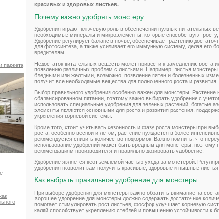
красивых и здоровых листьев.
Почему важно удобрять монстеру
Удобрения играют ключевую роль в обеспечении нужных питательных в
необходимые минералы и микроэлементы, которые способствуют росту,
Удобрение регулирует баланс в почве, обеспечивает растению достаточ
для фотосинтеза, а также усиливает его иммунную систему, делая его б
вредителям.
Недостаток питательных веществ может привести к замедлению роста или
и паркета
появлению различных проблем с листьями. Например, листья монстеры м
бледными или желтыми, возможно, появление пятен и болезненных изме
получит все необходимые вещества для полноценного роста и развития.
Выбор правильного удобрения особенно важен для монстеры. Растение 
сбалансированном питании, поэтому важно выбирать удобрение с учето
использовать специальные удобрения для зеленых растений, богатые а
элементы являются основными для роста и развития растения, поддержа
укрепления корневой системы.
Кроме того, стоит учитывать сезонность и фазу роста монстеры при выб
роста, особенно весной и летом, растение нуждается в более интенсивно
рекомендуется снизить количество подкормок. Важно помнить, что пере
использование удобрений может быть вредным для монстеры, поэтому 
рекомендациям производителя и правильно дозировать удобрение.
Удобрение является неотъемлемой частью ухода за монстерой. Регуляр
удобрения позволит вам получить красивые, здоровые и пышные листья
ое
Как выбрать правильное удобрение для монстеры
При выборе удобрения для монстеры важно обратить внимание на соста
как
Хорошее удобрение для монстеры должно содержать достаточное количес
льного
помогает стимулировать рост листьев, фосфор улучшает корневую сист
калий способствует укреплению стеблей и повышению устойчивости к б