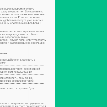
ения для пеперомии следует
 фазу его развития. Если растению
в, можно использовать комплексные
анием азота. Если же растение
ных удобрений следует уменьшить и
ышенным содержанием фосфора и
вания конкретного вида пеперомии к
орые виды предпочитают более
ний, содержащих такие
рганец. Другие виды могут требовать
рению и расти хорошо на небольших
татки
нное действие, сложность в
овке
перегиба растения, ожоги корней
избыточном использовании
кая стоимость, возможные
гические реакции растений
применению, пеперомия будет
вляется следование инструкциям на
изводителя и строго придерживаться