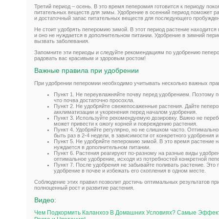
Третий период – осень. В это время пеперомия готовится к периоду поко
питательных веществ для зимы. Удобрение в осенний период поможет р
и достаточный запас питательных веществ для последующего пробужден
Не стоит удобрять пеперомию зимой. В этот период растение находится в
и оно не нуждается в дополнительном питании. Удобрение в зимний пер
вызвать заболевания.
Запомните эти периоды и следуйте рекомендациям по удобрению пеперо
радовать вас красивым и здоровым ростом!
Важные правила при удобрении
При удобрении пеперомии необходимо учитывать несколько важных пра
Пункт 1. Не переувлажняйте почву перед удобрением. Поэтому п
что почва достаточно просохла.
Пункт 2. Не удобряйте свежепосаженные растения. Дайте пепер
акклиматизации и укоренения перед началом удобрения.
Пункт 3. Используйте рекомендуемую дозировку. Важно не переб
может привести к ожогу корней и повреждению растения.
Пункт 4. Удобряйте регулярно, но не слишком часто. Оптимальн
быть раз в 2-4 недели, в зависимости от конкретного удобрения 
Пункт 5. Не удобряйте пеперомию зимой. В это время растение н
нуждается в дополнительном питании.
Пункт 6. Растения реагируют по-разному на разные виды удобре
оптимальное удобрение, исходя из потребностей конкретной пеп
Пункт 7. После удобрения не забывайте поливать растение. Это
удобрение в почве и избежать его скопления в одном месте.
Соблюдение этих правил позволит достичь оптимальных результатов пр
полноценный рост и развитие растения.
Видео:
Чем Подкормить Каланхоэ В Домашних Условиях? Самые Эффек