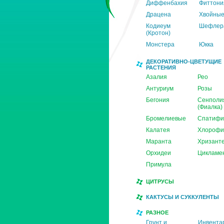
Диффенбахия
Фиттони
Драцена
Хвойны
Кодиеум
Шефлер
(Кротон)
Монстера
Юкка
ДЕКОРАТИВНО-ЦВЕТУЩИЕ
РАСТЕНИЯ
Азалия
Рео
Антуриум
Розы
Бегония
Сенполи
(Фиалка)
Бромелиевые
Спатифи
Калатея
Хлорофи
Маранта
Хризант
Орхидеи
Цикламе
Примула
ЦИТРУСЫ
КАКТУСЫ И СУККУЛЕНТЫ
РАЗНОЕ
Грунт и
Инвента