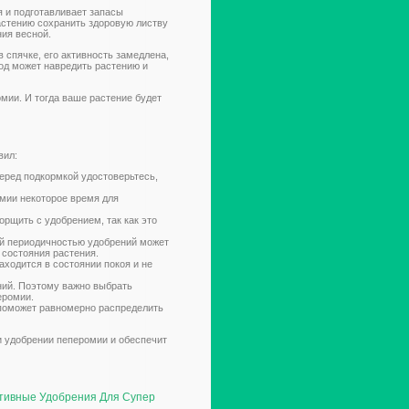
я и подготавливает запасы
астению сохранить здоровую листву
ия весной.
 спячке, его активность замедлена,
иод может навредить растению и
мии. И тогда ваше растение будет
вил:
еред подкормкой удостоверьтесь,
омии некоторое время для
орщить с удобрением, так как это
ой периодичностью удобрений может
и состояния растения.
аходится в состоянии покоя и не
ний. Поэтому важно выбрать
еромии.
 поможет равномерно распределить
и удобрении пеперомии и обеспечит
тивные Удобрения Для Супер