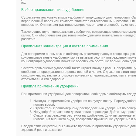
их.
Выбор правильного типа удобрения
Существует несколько видов удобрений, подходящих для пеперомии. Орг
перегноенный навоз или компост, являются естественным и безопасным
пеперомии. Они питают растение микроэлементами и способствуют его 
Также существуют минеральные удобрения, содержащие основные макро
калий. Они обеспечивают растение необходимыми питательными вещест
развития.
Правильная концентрация и частота применения
Для пеперомии очень важно соблюдать рекомендованную концентрацию
концентрированные удобрения могут вызвать ожоги и повреждения корн
концентрация удобрения может не обеспечить растение всеми необход
Частота применения удобрений также играет важную роль. Пеперомия ну
особенно в период активного роста весной и летом. Однако, не стоит пе
слишком часто, так как это может привести к перенасыщению питатель
отразиться на его здоровье.
Правила применения удобрений
При применении удобрений для пеперомии необходимо соблюдать след
Никогда не применяйте удобрения на сухую почву. Перед удобр
полито водой.
Стремитесь к равномерному распределению удобрения по повер
Не удобряйте растение до или после пересадки. Дайте ему время
Следите за реакцией растения на удобрение. Если вы замечаете
изменения внешнего вида, прекратите применение удобрения и 
Следуя этим секретам, вы сможете правильно применять удобрения для
здоровый рост и развитие.