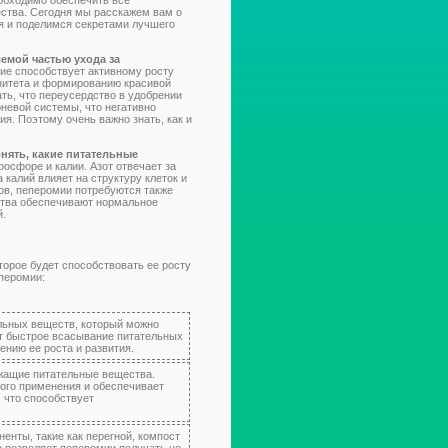
еобходимо обеспечить все
ства. Сегодня мы расскажем вам о
я и поделимся секретами лучшего
емой частью ухода за
ие способствует активному росту
нитета и формированию красивой
ть, что переусердство в удобрении
рневой системы, что негативно
ия. Поэтому очень важно знать, как и
нять, какие питательные
осфоре и калии. Азот отвечает за
 калий влияет на структуру клеток и
ов, пеперомии потребуются также
ества обеспечивают нормальное
й.
торое будет способствовать ее росту
перомии:
льных веществ, который можно
ет быстрое всасывание питательных
нию ее роста и развития.
ржащие питательные вещества.
ого применения и обеспечивает
 что способствует
енты, такие как перегной, компост
е позволяет пеперомии получать не