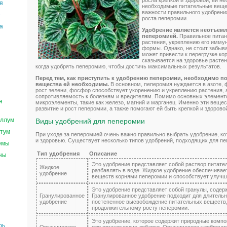
росла крепкой и здоровой, ей н
я
необходимые питательные веще
важности правильного удобрени
е
роста пеперомии.
а
Удобрение является неотъемл
пеперомией.
Правильное питан
растения, укреплению его имму
формы. Однако, не стоит забыва
может привести к перегрузке ко
сказывается на здоровье растен
когда удобрять пеперомию, чтобы достичь максимальных результатов.
Перед тем, как приступить к удобрению пеперомии, необходимо по
вещества ей необходимы.
В основном, пеперомия нуждается в азоте, ф
рост зелени, фосфор способствует укоренению и укреплению растения, а
сопротивляемость к болезням и вредителям. Помимо основных элемент
я
микроэлементы, такие как железо, магний и марганец. Именно эти вещ
развитие и рост пеперомии, а также помогают ей быть крепкой и здорово
ллум
Виды удобрений для пеперомии
тум
При уходе за пеперомией очень важно правильно выбрать удобрение, ко
и здоровью. Существует несколько типов удобрений, подходящих для пе
емы
Тип удобрения
Описание
ны
Это удобрение представляет собой раствор питате
Жидкое
разбавлять в воде. Жидкое удобрение обеспечива
удобрение
веществ корнями пеперомии и способствует улучше
Это удобрение представляет собой гранулы, соде
Гранулированное
Гранулированное удобрение подходит для длительн
удобрение
постепенное высвобождение питательных веществ,
продолжительному росту пеперомии.
Это удобрение, которое содержит природные компон
рь
Органическое
или органические добавки. Органическое удобрени