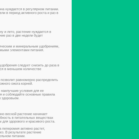
на нуждается в регулярном питании.
ли в период активного роста и раз в
ну и лето, растение нуждается в
ие раз в две недели будет
ническим и минеральным удобрениям,
имыми элементами питания.
удобрения следует снизить до раза в
тся в меньшем количестве
о позволит равномерно распределить
жного ожога корней.
 наилучшие условия для ее
ия и соблюдайте основные правила
и здоровьем.
но весной растение начинает
ребность в питательных веществах
для здорового и красивого роста.
а пеперомия активно растет,
ез. В результате растение
ельном питании.