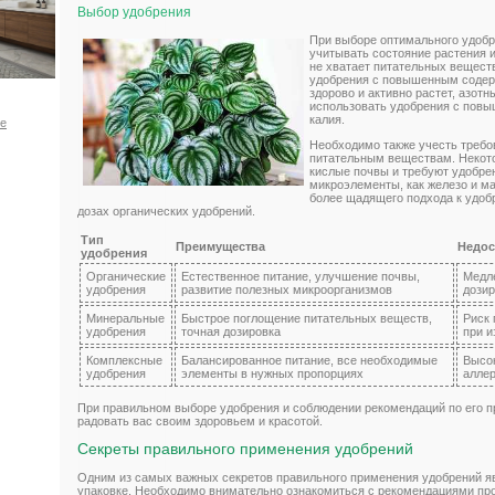
Выбор удобрения
При выборе оптимального удобр
учитывать состояние растения и
не хватает питательных вещест
удобрения с повышенным содерж
здорово и активно растет, азот
использовать удобрения с пов
калия.
ое
Необходимо также учесть требо
питательным веществам. Некот
кислые почвы и требуют удобре
микроэлементы, как железо и ма
более щадящего подхода к удоб
дозах органических удобрений.
Тип
Преимущества
Недос
удобрения
Органические
Естественное питание, улучшение почвы,
Медле
удобрения
развитие полезных микроорганизмов
дозир
Минеральные
Быстрое поглощение питательных веществ,
Риск 
удобрения
точная дозировка
при 
Комплексные
Балансированное питание, все необходимые
Высо
удобрения
элементы в нужных пропорциях
аллер
При правильном выборе удобрения и соблюдении рекомендаций по его 
радовать вас своим здоровьем и красотой.
Секреты правильного применения удобрений
Одним из самых важных секретов правильного применения удобрений я
упаковке. Необходимо внимательно ознакомиться с рекомендациями про