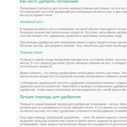
Как часто удобрять пеперомию
Пеперомия считается достаточно неприхотливым растением, но все же о
Оптимальной частотой удобрений для пеперомии является раз в две неде
месяц во время покоя.
Активный рост
В период активного роста пеперомии, который обычно приходится на вес
большем количестве питательных веществ. Поэтому, регулярное удобрен
способствовать его здоровому развитию и красивому внешнему виду.
При выборе удобрения для пеперомии важно отдать предпочтение орга
богатым азотом, фосфором и калием. Они обеспечат растение необход
Период покоя
Осенью и зимой, когда пеперомия находится в состоянии покоя, частота 
месяц. В этот период растение тратит меньше энергии на рост и нуждае
питательных веществ.
Важно помнить, что перед удобрением необходимо полить растение. Эт
питательные вещества по корневой системе пеперомии и избежать возмо
Соблюдение правильной частоты удобрения пеперомии поможет создать
здорового роста и развития. Памятайте о выборе оптимального удобрен
удобрения, чтобы ваша пеперомия всегда радовала вас своей красотой 
Лучшие периоды для удобрения
Первый и самый важный период для удобрения пеперомии – весна. Имен
активно расти и развиваться после зимней спячки. В это время его пот
особенно высока, поэтому удобрение становится необходимым условием 
Еще один период, требующий удобрения, – лето. Во время жаркого сезон
выделяет большое количество соков и тратит много энергии на фотосинт
исчерпывает свои запасы питательных веществ и нуждается в дополнит