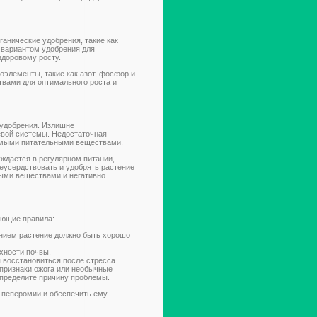
анические удобрения, такие как
 вариантом удобрения для
здоровому росту.
элементы, такие как азот, фосфор и
вами для оптимального роста и
 удобрения. Излишне
евой системы. Недостаточная
имыми питательными веществами.
ждается в регулярном питании,
реусердствовать и удобрять растение
ными веществами и негативно
ующие правила:
ением растение должно быть хорошо
хности почвы.
 восстановиться после стресса.
 признаки ожога или необычные
определите причину проблемы.
 пеперомии и обеспечить ему