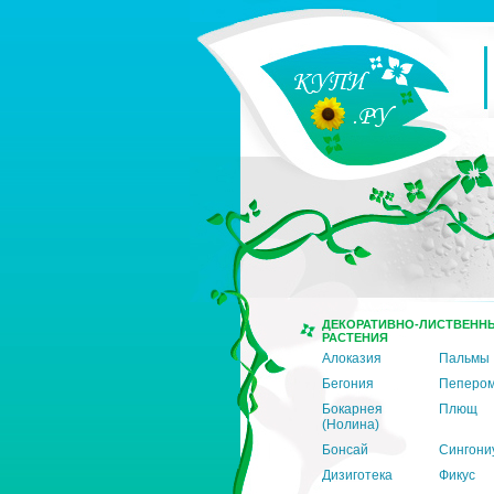
ДЕКОРАТИВНО-ЛИСТВЕНН
РАСТЕНИЯ
Алоказия
Пальмы
Бегония
Пеперо
Бокарнея
Плющ
(Нолина)
Бонсай
Сингони
Дизиготека
Фикус