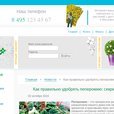
Наш телефон
Интернет мага
комнатных и
растений с дос
8
495
123 45 67
и Московс
Главная
Услуги
Оплата
Дост
Имя пользователя
Пароль
ЫЕ
Главная
Новости
Как правильно удобрять пепероми
мия
Как правильно удобрять пеперомию: секр
02 октября 2024
Пеперомия
– это прекрасное р
ум
украшением вашего дома или о
ароматом и красивыми ярко-зел
украшать интерьер любого поме