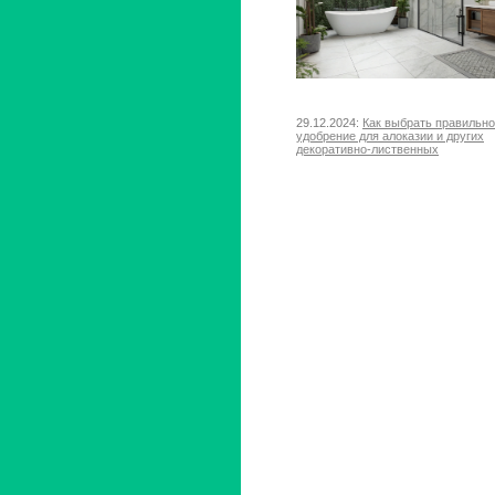
29.12.2024:
Как выбрать правильн
удобрение для алоказии и других
декоративно-лиственных