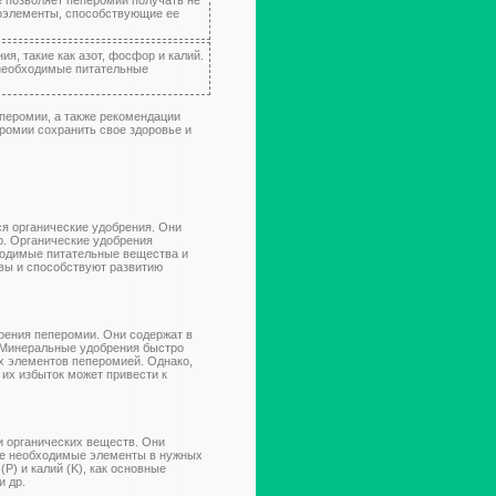
роэлементы, способствующие ее
я, такие как азот, фосфор и калий.
необходимые питательные
перомии, а также рекомендации
ромии сохранить свое здоровье и
я органические удобрения. Они
др. Органические удобрения
ходимые питательные вещества и
чвы и способствуют развитию
ения пеперомии. Они содержат в
. Минеральные удобрения быстро
х элементов пеперомией. Однако,
 их избыток может привести к
и органических веществ. Они
се необходимые элементы в нужных
P) и калий (K), как основные
и др.