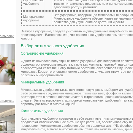
удобрение
только питательные вещества, но и полезные мик
здоровому росту и развитию.
Это удобрение, содержащее минеральные соединени
Минеральное
Минеральное удобрение обеспечивает пеперомии 
удобрение
вещества для улучшения ее цветения и роста.
Выбирая удобрение, следует учитывать индивидуальные потребности пе
производителя. Важно помнить, что правильное удобрение поможет пепе
по выбору
красоту.
Выбор оптимального удобрения
Органические удобрения
Одним из наиболее популярных типов удобрений для пеперомии являютс
содержат органические вещества, такие как компост, перегной, навоз и 
способствуют естественному питанию растения, обеспечивая ему необ
минералы. Кроме того, органические удобрения улучшают структуру по
полезных микроорганизмов.
Минеральные удобрения
Минеральные удобрения также являются популярным выбором для удобр
себе различные соединения минералов, такие как азот, фосфор и калий
растворяются в почве и обеспечивают быстрое поглощение необходимы
следует быть осторожным с дозировкой минеральных удобрений, так как
и паркета
перегибу растения и ожогам корней.
Комплексные удобрения
Комплексные удобрения содержат в себе различные типы минеральных 
предлагают балансированное питание для растения, обеспечивая ему в
пропорциях. Комплексные удобрения обычно содержат азот (N), фосфор (
макроэлементы, а также микроэлементы, такие как железо, магний, цинк 