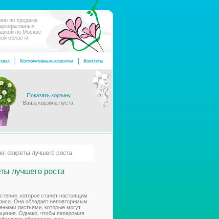
зин по продаже
 декоративных
тавкой по Москве
кой области
авка
Корпоративным клиентам
Контакты
Показать корзину
Ваша корзина пуста.
ю: секреты лучшего роста
еты лучшего роста
астение, которое станет настоящим
фиса. Она обладает неповторимым
еными листьями, которые могут
щения. Однако, чтобы пеперомия