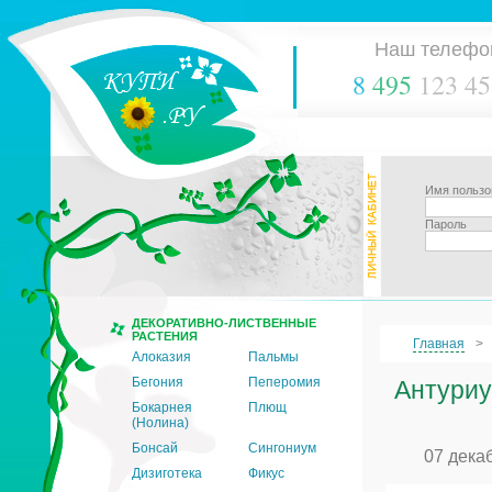
Наш телефо
8
495
123 45
Имя пользо
Пароль
ДЕКОРАТИВНО-ЛИСТВЕННЫЕ
РАСТЕНИЯ
Главная
Алоказия
Пальмы
Бегония
Пеперомия
Антуриу
Бокарнея
Плющ
(Нолина)
Бонсай
Сингониум
07 дека
Дизиготека
Фикус