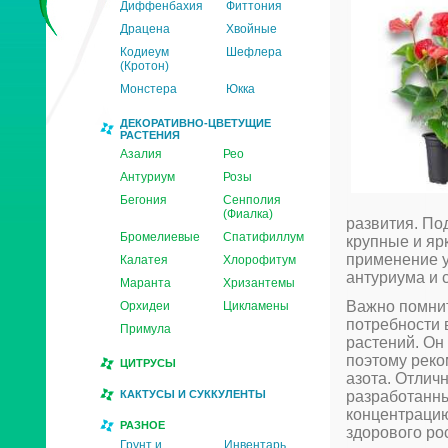
Диффенбахия
Фиттония
Драцена
Хвойные
Кодиеум
Шефлера
(Кротон)
Монстера
Юкка
ДЕКОРАТИВНО-ЦВЕТУЩИЕ
РАСТЕНИЯ
Азалия
Рео
Антуриум
Розы
Бегония
Сенполия
(Фиалка)
развития. По
Бромелиевые
Спатифиллум
крупные и яр
применение у
Калатея
Хлорофитум
антуриума и 
Маранта
Хризантемы
Важно помнит
Орхидеи
Цикламены
потребности 
Примула
растений. Он
поэтому реко
ЦИТРУСЫ
азота. Отлич
КАКТУСЫ И СУККУЛЕНТЫ
разработанны
концентрацию
РАЗНОЕ
здорового ро
Грунт и
Инвентарь