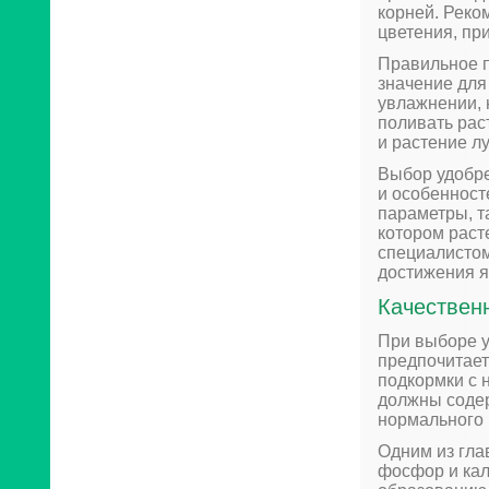
корней. Реко
цветения, пр
Правильное п
значение для
увлажнении, 
поливать рас
и растение л
Выбор удобре
и особенност
параметры, т
котором раст
специалистом
достижения я
Качествен
При выборе у
предпочитает
подкормки с 
должны содер
нормального 
Одним из гла
фосфор и кал