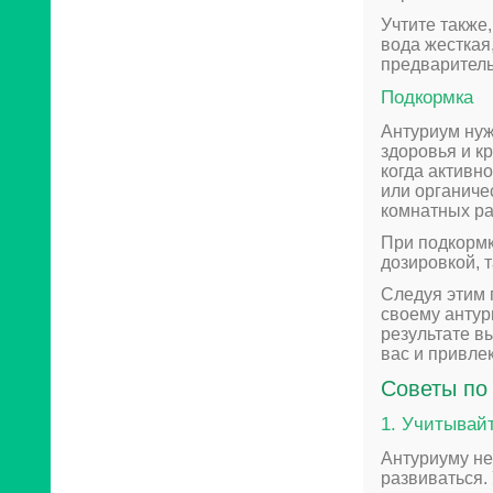
Учтите также
вода жесткая
предваритель
Подкормка
Антуриум нуж
здоровья и к
когда активн
или органиче
комнатных ра
При подкормк
дозировкой, т
Следуя этим 
своему антур
результате в
вас и привле
Советы по
1. Учитывай
Антуриуму не
развиваться.