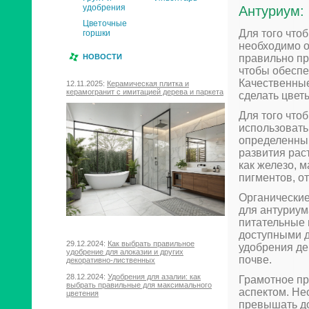
удобрения
Антуриум: 
Цветочные
Для того что
горшки
необходимо о
правильно пр
НОВОСТИ
чтобы обеспе
Качественные
12.11.2025:
Керамическая плитка и
керамогранит с имитацией дерева и паркета
сделать цвет
Для того что
использовать
определенны
развития рас
как железо, 
пигментов, о
Органические
для антуриум
питательные 
доступными д
29.12.2024:
Как выбрать правильное
удобрения де
удобрение для алоказии и других
почве.
декоративно-лиственных
28.12.2024:
Удобрения для азалии: как
Грамотное пр
выбрать правильные для максимального
аспектом. Не
цветения
превышать до