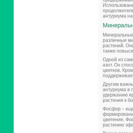
Использовани
продолжитель
антуриума на
Минеральн
Минеральные 
различные ми
растений. Он
также повыси
Одной из сам
азот. Он спо
цветков. Кром
поддерживает
Другим важны
антуриума в 
удержанию яр
растения к б
Фосфор – еще
формированию
цветение. Фо
растению эфф