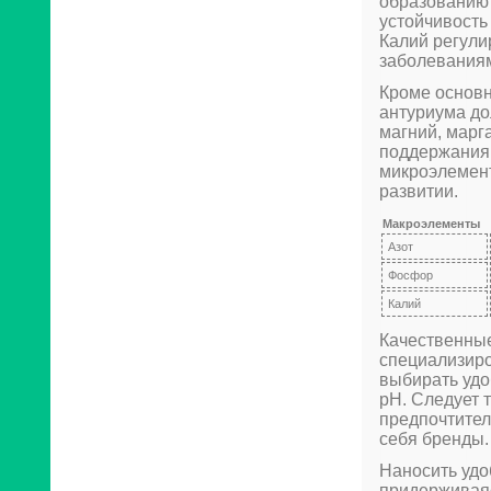
образованию 
устойчивость
Калий регули
заболеваниям
Кроме основн
антуриума до
магний, марг
поддержания
микроэлемент
развитии.
Макроэлементы
Азот
Фосфор
Калий
Качественные
специализиро
выбирать удо
pH. Следует 
предпочтите
себя бренды.
Наносить удо
придерживаяс