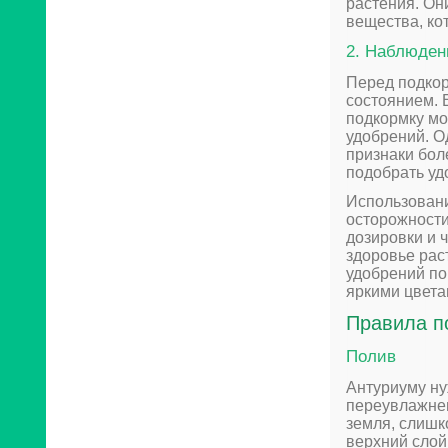
растения. Он
вещества, ко
2. Наблюден
Перед подкор
состоянием. 
подкормку мо
удобрений. О
признаки бол
подобрать уд
Использовани
осторожности
дозировки и ч
здоровье рас
удобрений по
яркими цвета
Правила п
Полив
Антуриуму ну
переувлажнен
земля, слишк
верхний слой 