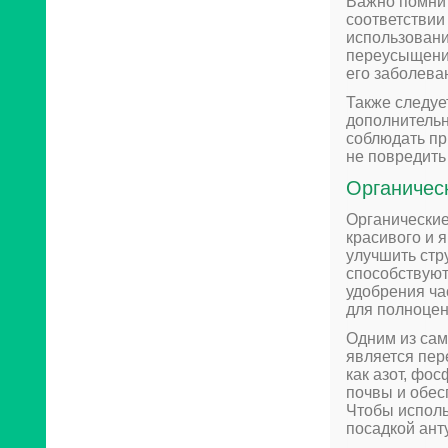
Важно помнит
соответствии
использовани
переусыщению
его заболева
Также следуе
дополнительн
соблюдать пр
не повредить
Органичес
Органические
красивого и 
улучшить стр
способствуют
удобрения ча
для полноцен
Одним из сам
является пер
как азот, фо
почвы и обес
Чтобы исполь
посадкой ант