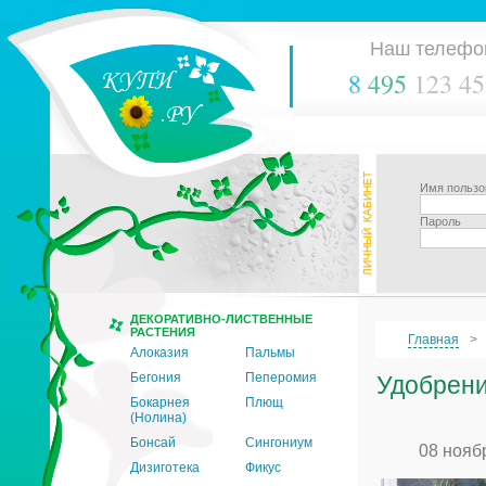
Наш телефо
8
495
123 45
Имя пользо
Пароль
ДЕКОРАТИВНО-ЛИСТВЕННЫЕ
РАСТЕНИЯ
Главная
Алоказия
Пальмы
Бегония
Пеперомия
Удобрени
Бокарнея
Плющ
(Нолина)
Бонсай
Сингониум
08 нояб
Дизиготека
Фикус