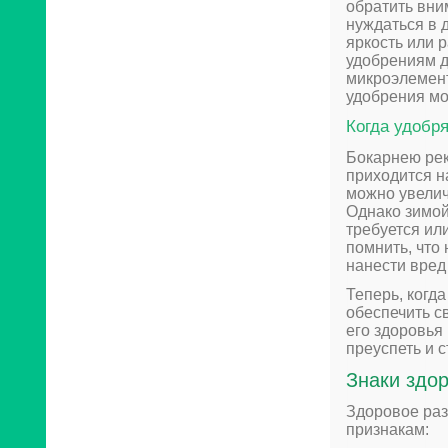
обратить вни
нуждаться в 
яркость или 
удобрениям д
микроэлемент
удобрения мо
Когда удобр
Бокарнею рек
приходится на
можно увелич
Однако зимой
требуется ил
помнить, что
нанести вред
Теперь, когда
обеспечить с
его здоровья
преуспеть и 
Знаки здор
Здоровое раз
признакам: