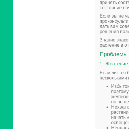
принять соот
состояние по
Если вы не у
проконсульти
дать вам сов
решения воз
Знание знако
растение в о
Проблемы 
1. Желтение
Если листья 
несколькими 
Избыток
поэтому
желтизн
но не п
Нехватк
растени
начать 
освещен
Неправи