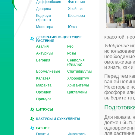
Диффенбахия
Фиттония
Драцена
Хвойные
Кодиеум
Шефлера
(Кротон)
Монстера
Юкка
красотой, не
ДЕКОРАТИВНО-ЦВЕТУЩИЕ
РАСТЕНИЯ
Удобрение
иг
Азалия
Рео
использовани
Антуриум
Розы
необходимые 
Бегония
Сенполия
омолаживани
(Фиалка)
и знать, как 
Бромелиевые
Спатифиллум
Перед тем ка
Калатея
Хлорофитум
вашей нолины
Маранта
Хризантемы
Некоторые но
фосфоре или 
Орхидеи
Цикламены
выберите тот
Примула
Подготовк
ЦИТРУСЫ
Для начала, 
КАКТУСЫ И СУККУЛЕНТЫ
должен быть 
одновременно
РАЗНОЕ
для растения
Грунт и
Инвентарь