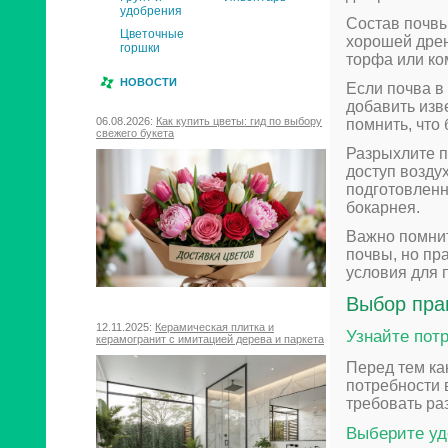
удобрения
Состав почвы
Цветочные
хорошей дрен
горшки
торфа или ко
НОВОСТИ
Если почва в
добавить изв
06.08.2026:
Как купить цветы: гид по выбору
помнить, что
свежего букета
Разрыхлите п
доступ возду
подготовленн
бокарнея.
Важно помнит
почвы, но пр
условия для 
Выбор пра
12.11.2025:
Керамическая плитка и
Узнайте пот
керамогранит с имитацией дерева и паркета
Перед тем ка
потребности 
требовать ра
Выберите уд