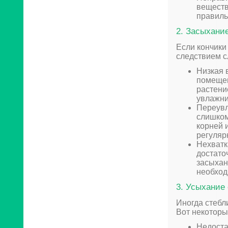
веществ
правиль
2. Засыхани
Если кончики
следствием 
Низкая 
помещен
растени
увлажни
Переувл
слишком
корней 
регуляр
Нехватк
достато
засыхан
необход
3. Усыхание
Иногда стебл
Вот некотор
Недоста