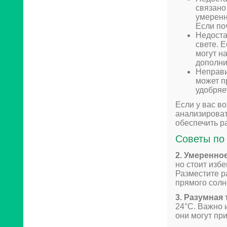
связано
умеренн
Если по
Недоста
свете. 
могут н
дополни
Неправи
может п
удобряе
Если у вас в
анализироват
обеспечить р
Советы по 
2. Умеренно
но стоит изб
Разместите р
прямого солн
3. Разумная
24°С. Важно 
они могут пр