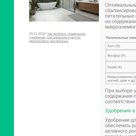
Оптимальным
сбалансирова
питательные 
на содержание
микроэлемент
29.12.2024:
Как выбрать правильное
удобрение для алоказии и других
Питательные эле
декоративно-лиственных
Азот (N)
Фосфор (P)
Калий (K)
Микроэлементы (ж
магний, цинк и др.
При выборе у
содержания п
соответствии
Удобрение в
Удобрение дл
обеспечить р
активного ро