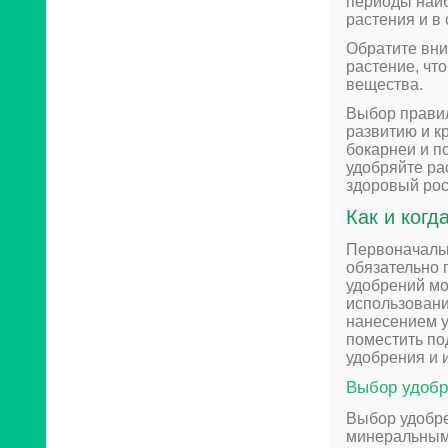
периоды наиб
растения и в
Обратите вни
растение, чт
вещества.
Выбор правил
развитию и к
бокарнеи и п
удобряйте ра
здоровый рос
Как и когд
Первоначальн
обязательно 
удобрений мо
использовани
нанесением у
поместить по
удобрения и 
Выбор удобр
Выбор удобре
минеральными