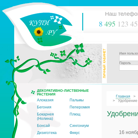
Наш телефо
8
495
123 45
Имя пользо
Пароль
ДЕКОРАТИВНО-ЛИСТВЕННЫЕ
РАСТЕНИЯ
Главная
Алоказия
Пальмы
Удобрение 
Бегония
Пеперомия
Удобрени
Бокарнея
Плющ
(Нолина)
Бонсай
Сингониум
16 нояб
Дизиготека
Фикус