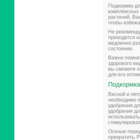
Подкормку дл
комплексных 
растений. Ва
чтобы избежа
Не рекоменду
приходится н
медленно раз
состояние.
Важно помнит
здорового ви
вы сможете о
для его опти
Подкормка 
Весной и лето
необходимо п
удобрения дл
удобрения дл
использовать
стимулироват
Осенью перед
прекратить. 