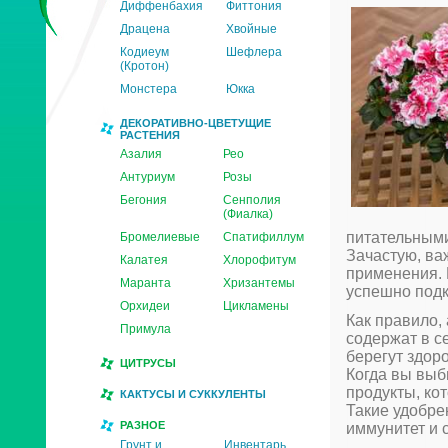
Диффенбахия
Фиттония
Драцена
Хвойные
Кодиеум
Шефлера
(Кротон)
Монстера
Юкка
ДЕКОРАТИВНО-ЦВЕТУЩИЕ
РАСТЕНИЯ
Азалия
Рео
Антуриум
Розы
Бегония
Сенполия
(Фиалка)
питательными
Бромелиевые
Спатифиллум
Зачастую, ва
Калатея
Хлорофитум
применения. 
Маранта
Хризантемы
успешно подк
Орхидеи
Цикламены
Как правило,
Примула
содержат в с
берегут здор
ЦИТРУСЫ
Когда вы выб
продукты, ко
КАКТУСЫ И СУККУЛЕНТЫ
Такие удобре
РАЗНОЕ
иммунитет и 
Грунт и
Инвентарь