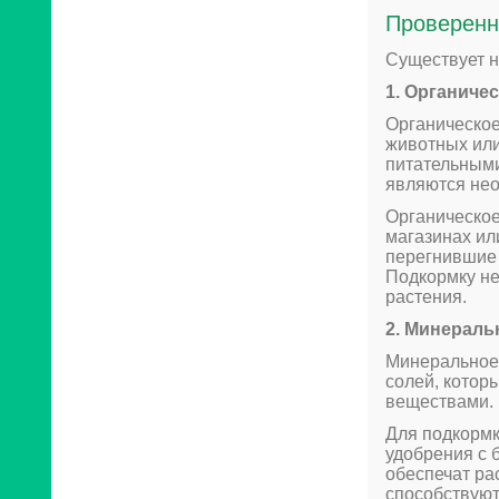
Проверенн
Существует н
1. Органиче
Органическое
животных или
питательными
являются нео
Органическое
магазинах ил
перегнившие 
Подкормку не
растения.
2. Минераль
Минеральное 
солей, котор
веществами.
Для подкормк
удобрения с 
обеспечат р
способствуют