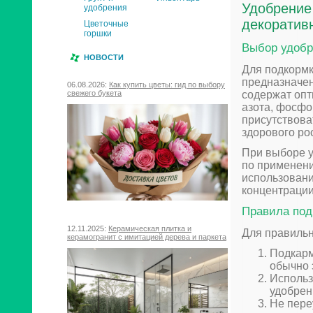
Удобрение
удобрения
декоратив
Цветочные
горшки
Выбор удобр
НОВОСТИ
Для подкормк
предназначен
06.08.2026:
Как купить цветы: гид по выбору
содержат опт
свежего букета
азота, фосфо
присутствова
здорового ро
При выборе у
по применени
использовани
концентрации
Правила под
12.11.2025:
Керамическая плитка и
Для правильн
керамогранит с имитацией дерева и паркета
Подкарм
обычно 
Использ
удобрен
Не пере