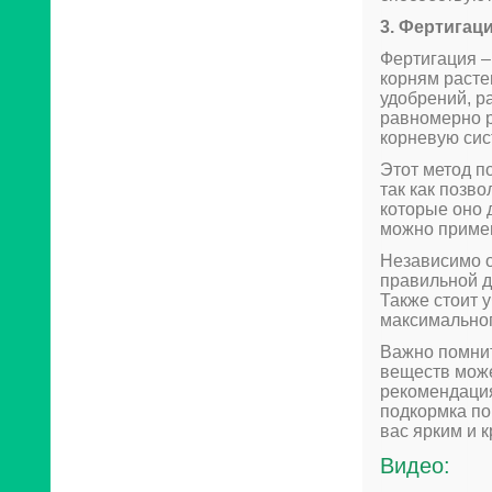
3. Фертигац
Фертигация –
корням расте
удобрений, р
равномерно р
корневую сис
Этот метод п
так как позв
которые оно 
можно примен
Независимо о
правильной д
Также стоит 
максимально
Важно помнит
веществ може
рекомендация
подкормка по
вас ярким и 
Видео: