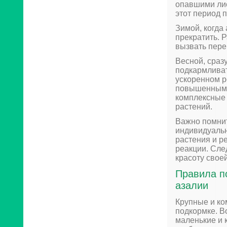
опавшими лис
этот период 
Зимой, когда
прекратить. 
вызвать пере
Весной, сраз
подкармливат
ускоренном р
повышенным с
комплексные
растений.
Важно помнит
индивидуальн
растения и ре
реакции. Сле
красоту свое
Правила п
азалии
Крупные и ко
подкормке. В
маленькие и 