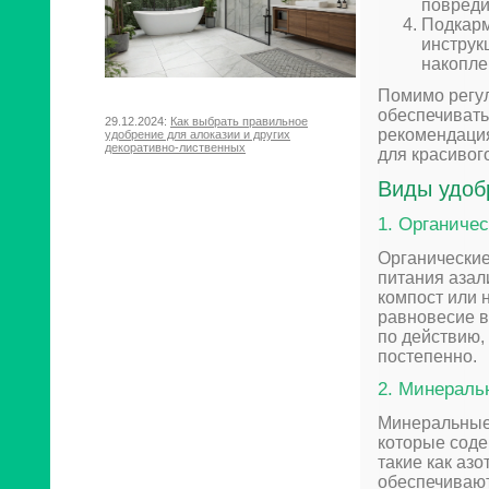
повреди
Подкарм
инструк
накопле
Помимо регул
обеспечивать
29.12.2024:
Как выбрать правильное
рекомендация
удобрение для алоказии и других
декоративно-лиственных
для красивого
Виды удоб
1. Органиче
Органические
питания азал
компост или 
равновесие в
по действию,
постепенно.
2. Минераль
Минеральные 
которые соде
такие как азо
обеспечивают