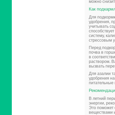
можно снизит
Как подкарм
Для подкормк
удобрения, п
учитывать со
способствует
систему, кал
стрессовым у
Перед подкор
почва в горш
в соответств
раствором. В
вызвать пере
Для азалии т
удобрения на
питательные 
Рекомендаци
В летний пери
энергии, рек
Это поможет
веществами и