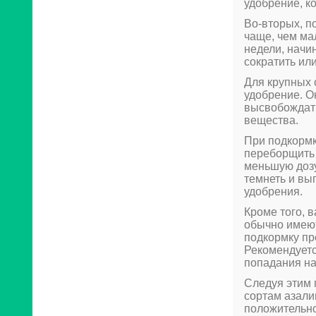
удобрение, к
Во-вторых, п
чаще, чем ма
недели, начи
сократить ил
Для крупных 
удобрение. О
высвобождат
вещества.
При подкормк
переборщить 
меньшую дозу
темнеть и вы
удобрения.
Кроме того, 
обычно имеют
подкормку пр
Рекомендуетс
попадания на
Следуя этим 
сортам азали
положительно