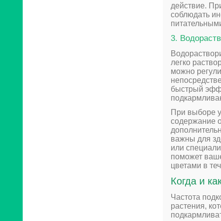
действие. Пр
соблюдать ин
питательным
3. Водораст
Водораствори
легко раство
можно регули
непосредстве
быстрый эффе
подкармлива
При выборе у
содержание о
дополнительн
важны для зд
или специали
поможет ваше
цветами в теч
Когда и ка
Частота подк
растения, ко
подкармливат