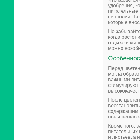
удобрения, к
питательные 
сенполии. Та
которые внося
Не забывайте
когда растен
отдыхе и мин
можно возобн
Особеннос
Перед цветен
могла образо
важными пит
стимулируют
высококачест
После цветен
восстановить
содержащим б
повышению е
Кроме того, 
питательных 
и листьев, а