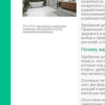
потребности,
конкретного 
разработанны
обеспечивает
особенностей
Удобрение дл
29.12.2024:
Как выбрать правильное
Правильное п
удобрение для алоказии и других
декоративно-лиственных
здорового и 
выбор и прим
растений, и 
Почему ва
Удобрение дл
первых, оно 
которые она 
вторых, удоб
ему активно 
Основные пит
азот, фосфор,
кальций и мн
клеток расте
Отсутствие и
замедлению р