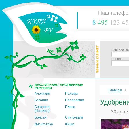
Наш телефо
8
495
123 45
Имя пользо
Пароль
ДЕКОРАТИВНО-ЛИСТВЕННЫЕ
РАСТЕНИЯ
Главная
Алоказия
Пальмы
Бегония
Пеперомия
Удобрени
Бокарнея
Плющ
(Нолина)
30 сент
Бонсай
Сингониум
Дизиготека
Фикус