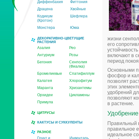
Диффенбахия
Фиттония
Драцена
Хвойные
Кодиеум
Шефлера
(Кротон)
Монстера
Юкка
жизни сенпол
ДЕКОРАТИВНО-ЦВЕТУЩИЕ
РАСТЕНИЯ
его сопротив
Азалия
Рео
устойчивость
Антуриум
Розы
включают в се
период покоя
Бегония
Сенполия
(Фиалка)
Основными пи
Бромелиевые
Спатифиллум
фосфор и кал
Калатея
Хлорофитум
позволят рас
этих элемент
Маранта
Хризантемы
удобрений дл
Орхидеи
Цикламены
позволяют ко
Примула
в растение.
Удобрение
ЦИТРУСЫ
КАКТУСЫ И СУККУЛЕНТЫ
Правильный в
правильное е
РАЗНОЕ
идеальное со
Грунт и
Инвентарь