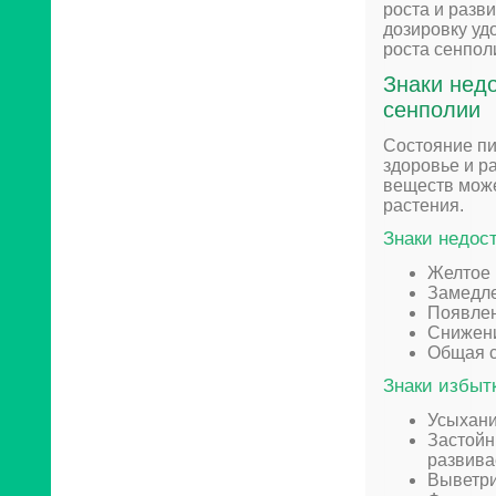
роста и разв
дозировку уд
роста сенпол
Знаки недо
сенполии
Состояние пи
здоровье и р
веществ може
растения.
Знаки недос
Желтое 
Замедле
Появлен
Снижени
Общая с
Знаки избыт
Усыхани
Застойн
развива
Выветри