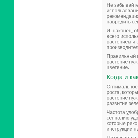
Не забывайте
использовани
рекомендация
навредить се
И, наконец, 
всего исполь
растением и 
производител
Правильный в
растение нуж
цветение.
Когда и ка
Оптимальное 
роста, котор
растение нуж
развития зел
Частота удоб
сенполию удо
которые реко
инструкции н
Что касается