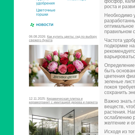
фосфор, кали
удобрения
роста и разви
Цветочные
горшки
Необходимо у
разработанны
НОВОСТИ
оптимальное 
правильном с
06.08.2026:
Как купить цветы: гид по выбору
Частота удоб
свежего букета
подкормке на
рекомендуетс
варьироватьс
Определение
быть основан
цветения фиа
зеленые лист
покоя требуе
сохранить эн
12.11.2025:
Керамическая плитка и
Важно знать 
керамогранит с имитацией дерева и паркета
веществ, что
растения. На
ослаблению р
желтение и о
Исходя из то