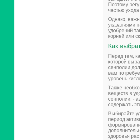
Поэтому регу
частью ухода 
Однако, важн
указаниями н
удобрений та
корней или с
Как выбра
Перед тем, к
которой выра
сенполии дол
вам потребуе
уровень кисл
Также необхо
веществ в уд
сенполии, - а
содержать эт
Выбирайте уд
период актив
формирования
дополнитель
здоровья рас