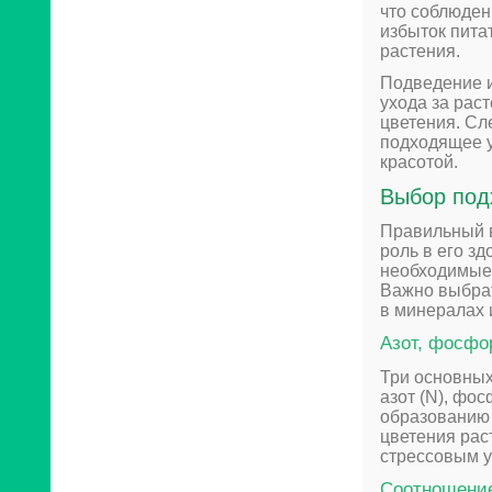
что соблюден
избыток пита
растения.
Подведение и
ухода за рас
цветения. Сл
подходящее у
красотой.
Выбор под
Правильный в
роль в его з
необходимые 
Важно выбрат
в минералах 
Азот, фосфо
Три основных
азот (N), фос
образованию 
цветения рас
стрессовым у
Соотношение