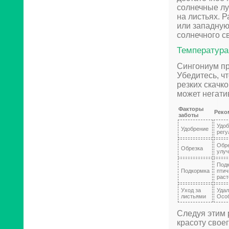
солнечные лу
на листьях. 
или западную
солнечного св
Температура
Сингониум пр
Убедитесь, ч
резких скачк
может негатив
Факторы
Реко
заботы
Удоб
Удобрение
регу
Обре
Обрезка
улуч
Подк
Подкормка
птич
раст
Уход за
Удал
листьями
Особ
Следуя этим 
красоту свое