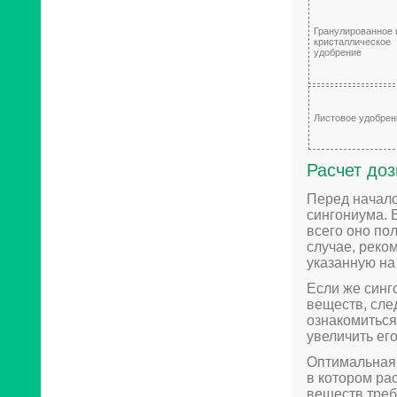
Гранулированное 
кристаллическое
удобрение
Листовое удобрен
Расчет до
Перед начало
сингониума. 
всего оно по
случае, реко
указанную на
Если же синг
веществ, сле
ознакомиться
увеличить его
Оптимальная 
в котором ра
веществ треб