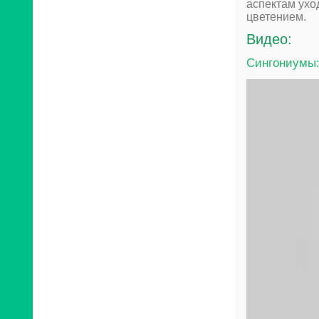
аспектам ухо
цветением.
Видео:
Cингониумы: