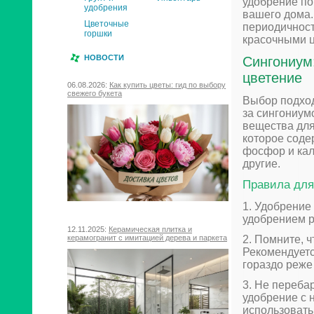
удобрение п
удобрения
вашего дома.
Цветочные
периодичност
горшки
красочными ц
НОВОСТИ
Сингониум:
цветение
06.08.2026:
Как купить цветы: гид по выбору
свежего букета
Выбор подход
за сингониум
вещества для
которое соде
фосфор и кали
другие.
Правила для
1. Удобрение
удобрением р
12.11.2025:
Керамическая плитка и
2. Помните, 
керамогранит с имитацией дерева и паркета
Рекомендуетс
гораздо реже
3. Не переба
удобрение с 
использовать