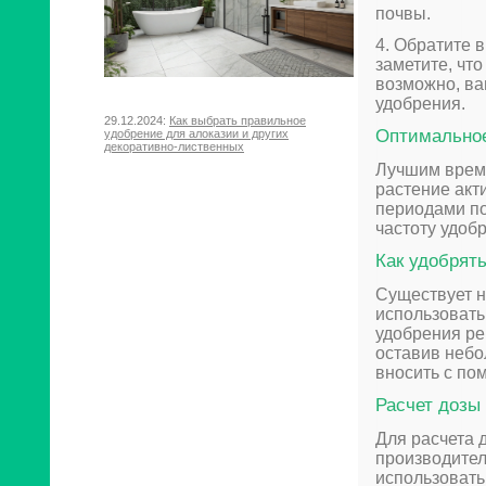
почвы.
4. Обратите 
заметите, что
возможно, ва
удобрения.
29.12.2024:
Как выбрать правильное
Оптимальное
удобрение для алоказии и других
декоративно-лиственных
Лучшим време
растение акти
периодами по
частоту удоб
Как удобрят
Существует н
использовать
удобрения ре
оставив небо
вносить с по
Расчет дозы
Для расчета 
производител
использовать