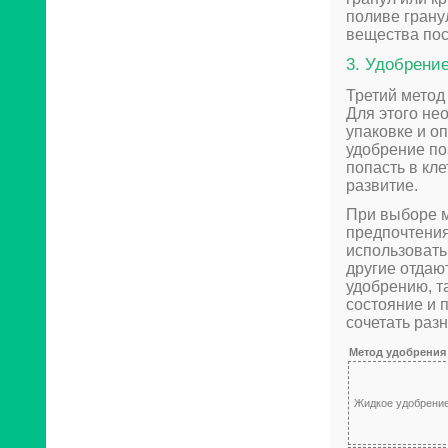
поливе грану
вещества пос
3. Удобрени
Третий метод
Для этого не
упаковке и о
удобрение по
попасть в кл
развитие.
При выборе м
предпочтения
использовать
другие отдаю
удобрению, та
состояние и 
сочетать раз
Метод удобрения
Жидкое удобрени