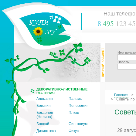
Наш телефо
8
495
123 45
Имя пользо
Пароль
ДЕКОРАТИВНО-ЛИСТВЕННЫЕ
РАСТЕНИЯ
Главная
Алоказия
Пальмы
Советы по 
Бегония
Пеперомия
Советы
Бокарнея
Плющ
(Нолина)
Бонсай
Сингониум
29 авгу
Дизиготека
Фикус