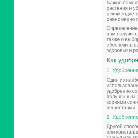
Важно помнит
растения и у
рекомендуетс
равномерно п
Определение 
вам получить
также о выбо
обеспечить р
здоровья и р
Как удобр
1. Удобрени
Один из наиб
использовани
удобрение со
полученным р
корнями синг
веществами.
2. Удобрени
Другой спосо
или кристалл
гранул или к