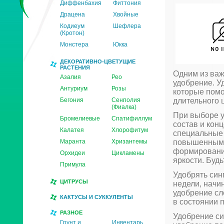
Диффенбахия
Фиттония
Драцена
Хвойные
Кодиеум
Шефлера
(Кротон)
Монстера
Юкка
ДЕКОРАТИВНО-ЦВЕТУЩИЕ
РАСТЕНИЯ
Одним из важ
Азалия
Рео
удобрение. У
Антуриум
Розы
которые помо
Бегония
Сенполия
длительного 
(Фиалка)
При выборе у
Бромелиевые
Спатифиллум
состав и кон
Калатея
Хлорофитум
специальные 
Маранта
Хризантемы
повышенным с
формирование
Орхидеи
Цикламены
яркости. Буд
Примула
Удобрять син
ЦИТРУСЫ
недели, начи
удобрение сл
КАКТУСЫ И СУККУЛЕНТЫ
в состоянии 
РАЗНОЕ
Удобрение си
Грунт и
Инвентарь