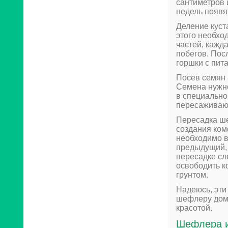
сантиметров 
недель появя
Деление куст
этого необхо
частей, кажд
побегов. Пос
горшки с пит
Посев семян 
Семена нужно
в специально
пересаживают
Пересадка ше
создания ком
необходимо в
предыдущий, 
пересадке сл
освободить к
грунтом.
Надеюсь, эти
шефлеру дома
красотой.
Шефлера и