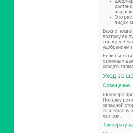
Шефлера
растени
выращив
Это рас
видом м
Важно помнит
поэтому ее л
солнцем. Она
удобрениями 
Если вы хоти
отличным выб
создать гарм
Уход за ш
Освещение
Шефлера пред
Поэтому реко
западной сто
то шефлеру н
жалюзи.
Температура