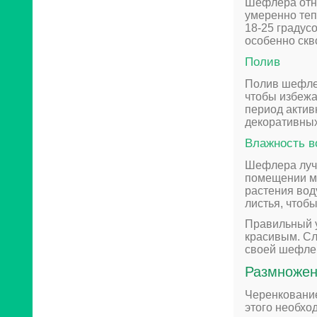
Шефлера отно
умеренно теп
18-25 градус
особенно скв
Полив
Полив шефле
чтобы избежа
период актив
декоративных
Влажность в
Шефлера лучш
помещении мо
растения вод
листья, чтоб
Правильный у
красивым. Сл
своей шефлер
Размножен
Черенковани
этого необхо