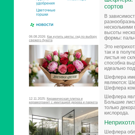
удобрения
сортов
Цветочные
горшки
В зависимост
разнообразны
НОВОСТИ
несколькими
высоты неско
06.08.2026:
Как купить цветы: гид по выбору
формы: пальч
свежего букета
Это неприхот
так и в полу
листья не ск
способна выд
идеально под
Шефлера име
являются: Ше
Шефлера ком
Шефлера явля
12.11.2025:
Керамическая плитка и
Большие лист
керамогранит с имитацией дерева и паркета
только декор
кислорода.
Неприхотл
Шефлера обла