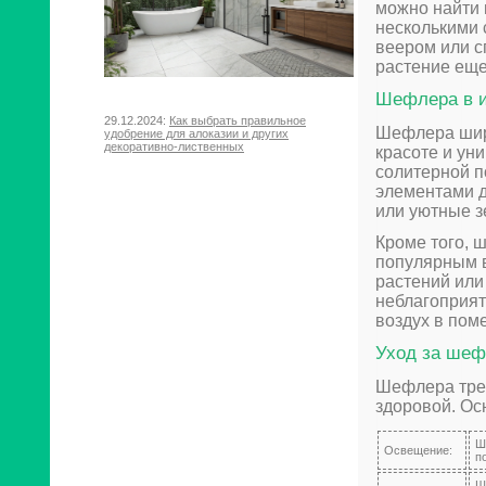
можно найти 
несколькими 
веером или с
растение еще
Шефлера в и
29.12.2024:
Как выбрать правильное
Шефлера широ
удобрение для алоказии и других
декоративно-лиственных
красоте и ун
солитерной п
элементами 
или уютные з
Кроме того, 
популярным в
растений или
неблагоприят
воздух в пом
Уход за ше
Шефлера треб
здоровой. Ос
Ш
Освещение:
п
Ш