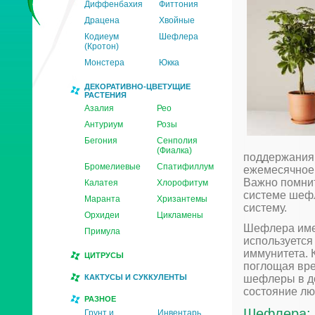
Диффенбахия
Фиттония
Драцена
Хвойные
Кодиеум
Шефлера
(Кротон)
Монстера
Юкка
ДЕКОРАТИВНО-ЦВЕТУЩИЕ
РАСТЕНИЯ
Азалия
Рео
Антуриум
Розы
Бегония
Сенполия
(Фиалка)
поддержания 
Бромелиевые
Спатифиллум
ежемесячное 
Важно помнит
Калатея
Хлорофитум
системе шеф
Маранта
Хризантемы
систему.
Орхидеи
Цикламены
Шефлера имее
Примула
используется
иммунитета. 
ЦИТРУСЫ
поглощая вре
КАКТУСЫ И СУККУЛЕНТЫ
шефлеры в до
состояние лю
РАЗНОЕ
Шефлера: 
Грунт и
Инвентарь