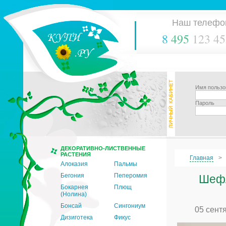
Наш телефо
8
495
123 45
Имя пользо
Пароль
ДЕКОРАТИВНО-ЛИСТВЕННЫЕ
РАСТЕНИЯ
Главная
Алоказия
Пальмы
Бегония
Пеперомия
Шефл
Бокарнея
Плющ
(Нолина)
Бонсай
Сингониум
05 сент
Дизиготека
Фикус