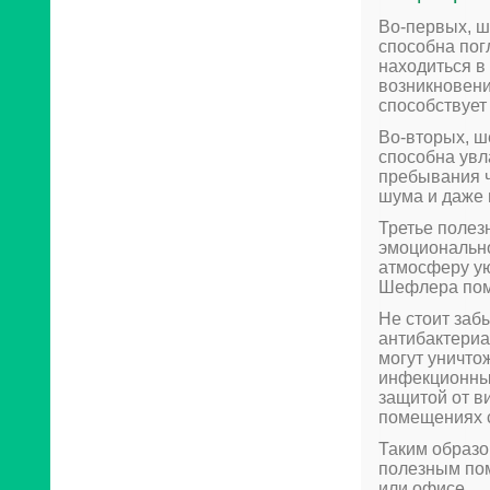
Во-первых, ш
способна пог
находиться в
возникновени
способствует
Во-вторых, ш
способна увл
пребывания ч
шума и даже 
Третье полез
эмоционально
атмосферу ую
Шефлера помо
Не стоит заб
антибактериа
могут уничто
инфекционны
защитой от в
помещениях 
Таким образо
полезным пом
или офисе.