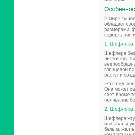
Особеннос
В мире сущес
обладает сво
размерами, ф
содержания и
1. Шефлера б
Шефлера безв
листочков. Л
веерообразн
глянцевой по
растут и соз
Этот вид шеф
Она может ра
свет. Кроме 
поливание бе
2. Шефлера ж
Шефлера жгуч
или овальную
белым, желты
компактным 