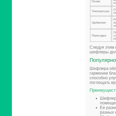
Полив:
и
О
Температура:
п
Р
Удобрение:
п
н
П
Пересадка:
с
о
Следуя этим 
шефлеры дол
Популярно
Шефлера обла
гармонии бла
способно улу
поглощать вр
Преимуществ
Шефлера
помеще
Ее разн
разных 