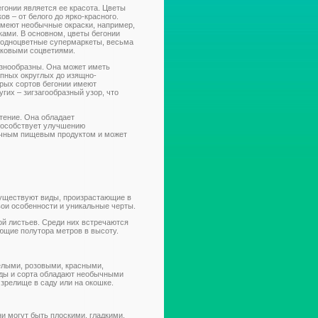
гонии является ее красота. Цветы
в – от белого до ярко-красного.
имеют необычные окраски, например,
ками. В основном, цветы бегонии
в одноцветные супермаркеты, весьма
аковыми соцветиями.
знообразны. Она может иметь
упных округлых до изящно-
рых сортов бегонии имеют
гих – зигзагообразный узор, что
стение. Она обладает
пособствует улучшению
лочным пищевым продуктом и может
Существуют виды, произрастающие в
вои особенности и уникальные черты.
ой листьев. Среди них встречаются
ающие полутора метров в высоту.
елыми, розовыми, красными,
ды и сорта обладают необычными
зрелище в саду или на окошке.
ни могут быть плоскими, гладкими,