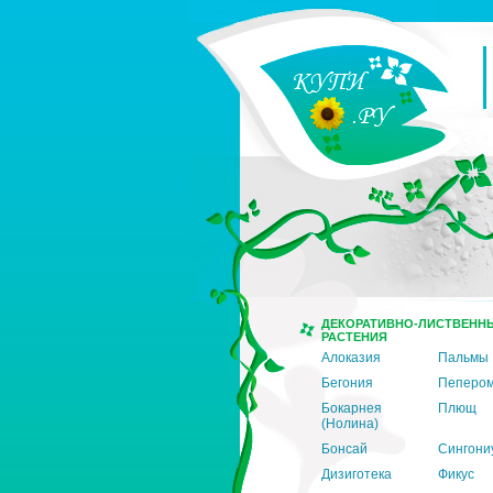
ДЕКОРАТИВНО-ЛИСТВЕНН
РАСТЕНИЯ
Алоказия
Пальмы
Бегония
Пеперо
Бокарнея
Плющ
(Нолина)
Бонсай
Сингони
Дизиготека
Фикус