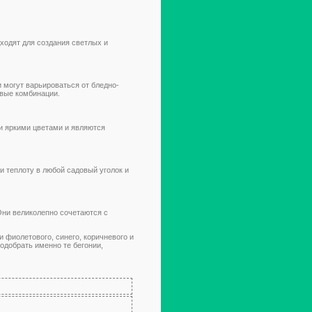
ходят для создания светлых и
 могут варьироваться от бледно-
овые комбинации.
и яркими цветами и являются
 теплоту в любой садовый уголок и
Они великолепно сочетаются с
и фиолетового, синего, коричневого и
одобрать именно те бегонии,