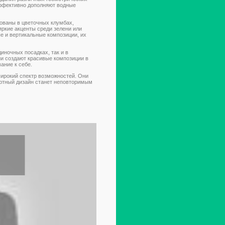
эффективно дополняют водные
зованы в цветочных клумбах,
яркие акценты среди зелени или
е и вертикальные композиции, их
диночных посадках, так и в
ни создают красивые композиции в
ание к себе.
ирокий спектр возможностей. Они
афтный дизайн станет неповторимым