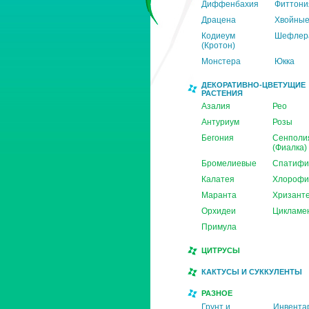
Диффенбахия
Фиттони
Драцена
Хвойны
Кодиеум
Шефлер
(Кротон)
Монстера
Юкка
ДЕКОРАТИВНО-ЦВЕТУЩИЕ
РАСТЕНИЯ
Азалия
Рео
Антуриум
Розы
Бегония
Сенполи
(Фиалка)
Бромелиевые
Спатифи
Калатея
Хлорофи
Маранта
Хризант
Орхидеи
Цикламе
Примула
ЦИТРУСЫ
КАКТУСЫ И СУККУЛЕНТЫ
РАЗНОЕ
Грунт и
Инвента