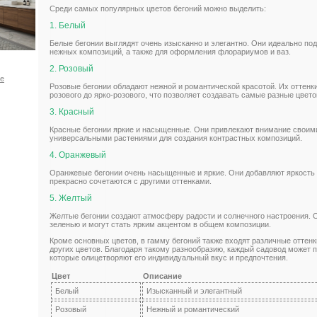
Среди самых популярных цветов бегоний можно выделить:
1. Белый
Белые бегонии выглядят очень изысканно и элегантно. Они идеально под
нежных композиций, а также для оформления флорариумов и ваз.
2. Розовый
ое
Розовые бегонии обладают нежной и романтической красотой. Их оттенки
розового до ярко-розового, что позволяет создавать самые разные цвет
3. Красный
Красные бегонии яркие и насыщенные. Они привлекают внимание своим
универсальными растениями для создания контрастных композиций.
4. Оранжевый
Оранжевые бегонии очень насыщенные и яркие. Они добавляют яркость и
прекрасно сочетаются с другими оттенками.
5. Желтый
Желтые бегонии создают атмосферу радости и солнечного настроения. 
зеленью и могут стать ярким акцентом в общем композиции.
Кроме основных цветов, в гамму бегоний также входят различные оттенк
других цветов. Благодаря такому разнообразию, каждый садовод может п
которые олицетворяют его индивидуальный вкус и предпочтения.
Цвет
Описание
Белый
Изысканный и элегантный
Розовый
Нежный и романтический