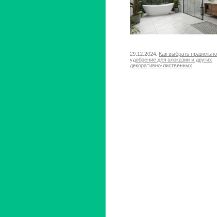
29.12.2024:
Как выбрать правильн
удобрение для алоказии и других
декоративно-лиственных