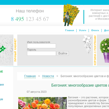
Наш телефон
Интернет мага
комнатных и
растений с дос
8
495
123 45 67
и Московс
Главная
Услуги
Оплата
Дост
Имя пользователя
Пароль
ЫЕ
Главная
Новости
Бегония: многообразие цветов и 
мия
Бегония: многообразие цветов
07 августа 2023
Бегония – это растение, котор
ум
разнообразием цветов и форм. 
принадлежит к семейству Бегон
популярных декоративных расте