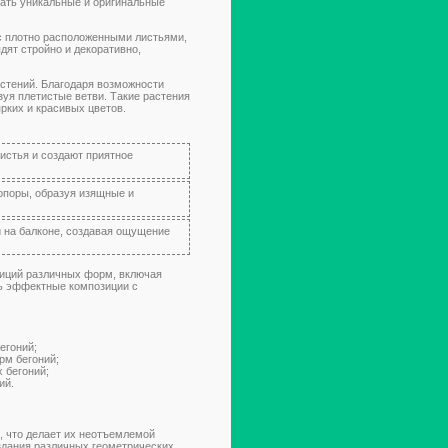
вать уникальные и оригинальные
 с плотно расположенными листьями,
дят стройно и декоративно,
астений. Благодаря возможности
зуя плетистые ветви. Такие растения
рких и красивых цветов.
истья и создают приятное
опоры, образуя изящные и
и на балконе, создавая ощущение
зиций различных форм, включая
ть эффектные композиции с
егоний;
рм бегоний;
 бегоний;
ий.
, что делает их неотъемлемой
здания различных геометрических