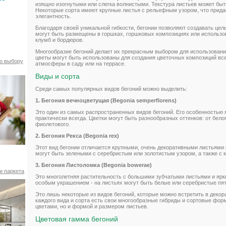
изящно изогнутыми или слегка волнистыми. Текстура листьев может быть
Некоторые сорта имеют крупные листья с рельефным узором, что прида
элегантность.
Благодаря своей уникальной гибкости, бегонии позволяют создавать це
могут быть размещены в горшках, горшковых композициях или использо
клумб и бордюров.
Многообразие бегоний делает их прекрасным выбором для использовани
цветы могут быть использованы для создания цветочных композиций все
по выбору
атмосферы в саду или на террасе.
Виды и сорта
Среди самых популярных видов бегоний можно выделить:
1. Бегония вечноцветущая (Begonia semperflorens)
Это один из самых распространенных видов бегоний. Его особенностью я
практически всегда. Цветки могут быть разнообразных оттенков: от белог
фиолетового.
2. Бегония Рекса (Begonia rex)
Этот вид бегонии отличается крупными, очень декоративными листьями 
могут быть зелеными с серебристым или золотистым узором, а также с 
3. Бегония Листоломка (Begonia bowerae)
и паркета
Это многолетняя растительность с большими зубчатыми листьями и ярк
особым украшением - на листьях могут быть белые или серебристые пят
Это лишь некоторые из видов бегоний, которые можно встретить в декора
каждого вида и сорта есть свои многообразные гибриды и сортовые фор
цветами, но и формой и размером листьев.
Цветовая гамма бегоний