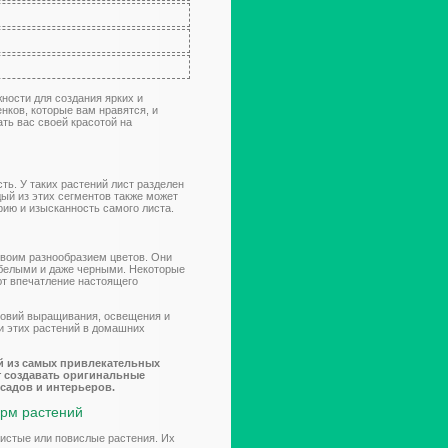
ности для создания ярких и
нков, которые вам нравятся, и
ть вас своей красотой на
ть. У таких растений лист разделен
ый из этих сегментов также может
ию и изысканность самого листа.
своим разнообразием цветов. Они
белыми и даже черными. Некоторые
ют впечатление настоящего
словий выращивания, освещения и
и этих растений в домашних
й из самых привлекательных
т создавать оригинальные
садов и интерьеров.
орм растений
тистые или повислые растения. Их