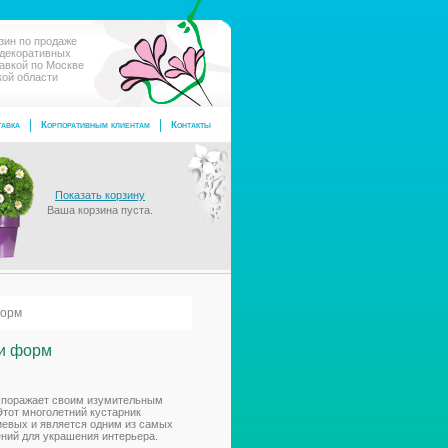
зин по продаже
 декоративных
тавкой по Москве
кой области
авка
Корпоративным клиентам
Контакты
Показать корзину
Ваша корзина пуста.
форм
 и форм
ое поражает своим изумительным
Этот многолетний кустарник
иевых и является одним из самых
ний для украшения интерьера.