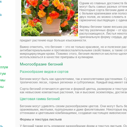
я
Одним из главных достоинств бе
могут быть самых разных оттенко
е
Некоторые сорта бегонии даже 
с белыми крапинками или полос
а
двух полов, их можно сложить 
гармонично выглядящих с один
Формы бегонии также весьма ра
листву различных форм – от кр
распускающихся. Листья некото
оригинальную форму сердца, дру
придает растению еще больше изысканности.
Важно отметить, что бегония – это не только красивое, но и полезное ра
антибактериальными и противовоспалительными свойствами, а также с
микроциркуляции крови. Помимо этого, бегония является кислотно-ще
я
использоваться в качестве приправы в кулинарии.
Многообразие бегоний
ллум
Разнообразие видов и сортов
тум
Бегонии могут быть как однолетними, так и многолетними растениями. 
емы
тропических лесах, горных регионах и субтропиках. Каждый вид имеет с
ны
Сорта бегоний отличаются цветом и формой цветка, размером и текстур
как невысокие компактные растения, так и высокие экземпляры, достиг
Цветовая гамма бегоний
Бегонии могут удивлять своим разнообразием цветов. Они могут быть б
оранжевыми, желтыми, пурпурными и даже фиолетовыми. Некоторые ви
оттенками и цветовыми комбинациями, создавая настоящее живописное 
Формы и текстура листьев
У бегоний также есть огромное разнообразие форм и текстур листьев. О
рь