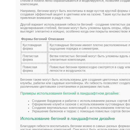
стебли и побеги легко обрабатываются и моделируются, позволяя созда
композиции.
Например, бегонии могут быть воспитаны в виде кустов круглой формы
создавая эффектный акцент в цветнике или на газоне. Такие кусты выгля
привлекая внимание и радуя глаз.
Другой вариант использования гибкости бегоний - создание плетистых р
моделирования стеблей, бегонии могут быть уложены вдоль опоры, обра
выглядят элегантно и изящно, особенно когда они покрыты множеством я
Формы бегоний
Описание
Кустовидная
Кустовидные бегонии имеют плотно расположенные л
форма
ощущение порядка и симметрии.
Плетистая
Ветви плетистых бегоний могут быть уложены вдоль 
форма
элегантные композиции.
Повислая
Повислые бегонии превосходно смотрятся в саду ил
форма
легкости и воздушности.
Бегонии также могут быть использованы для создания цветочных компо
клумбы, рабатки или садовые контейнеры. Их гибкость позволяет созда
различными цветовыми сочетаниями и размерами листьев.
Примеры использования бегоний в ландшафтном дизайне:
Создание бордюров и рабаток с использованием разных сортов б
Оформление клумб и газонов с использованием кустовидных фо
Создание вертикальных композиций с использованием плетистых
Украшение балконов и террас с помощью повислых сортов бегон
Использование бегоний в ландшафтном дизайне
Благодаря гибкости воспитывать бегонии можно в самых разных формах
частью декоративных композиций. Они могут быть использованы для со