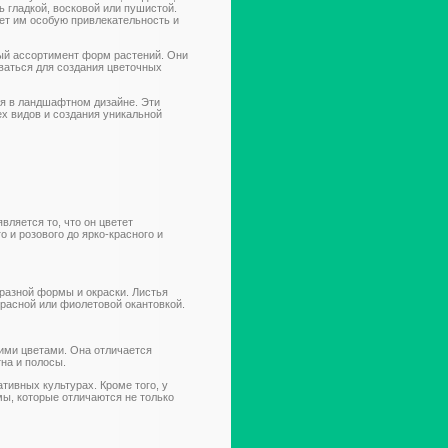
 гладкой, восковой или пушистой.
ет им особую привлекательность и
лый ассортимент форм растений. Они
ваться для создания цветочных
я в ландшафтном дизайне. Эти
х видов и создания уникальной
вляется то, что он цветет
о и розового до ярко-красного и
разной формы и окраски. Листья
красной или фиолетовой окантовкой.
ими цветами. Она отличается
на и полосы.
тивных культурах. Кроме того, у
мы, которые отличаются не только