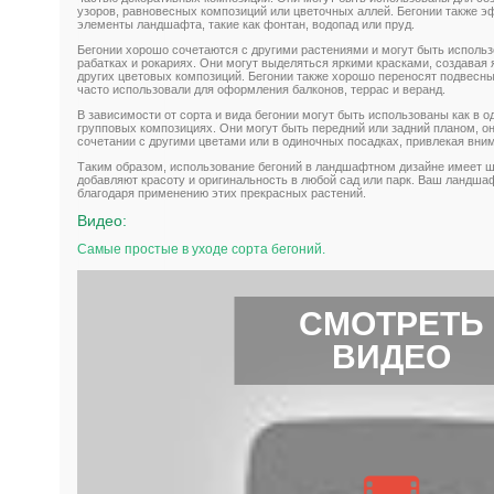
узоров, равновесных композиций или цветочных аллей. Бегонии также 
элементы ландшафта, такие как фонтан, водопад или пруд.
Бегонии хорошо сочетаются с другими растениями и могут быть исполь
рабатках и рокариях. Они могут выделяться яркими красками, создавая 
других цветовых композиций. Бегонии также хорошо переносят подвесны
часто использовали для оформления балконов, террас и веранд.
В зависимости от сорта и вида бегонии могут быть использованы как в о
групповых композициях. Они могут быть передний или задний планом, о
сочетании с другими цветами или в одиночных посадках, привлекая вним
Таким образом, использование бегоний в ландшафтном дизайне имеет ш
добавляют красоту и оригинальность в любой сад или парк. Ваш ландш
благодаря применению этих прекрасных растений.
Видео:
Самые простые в уходе сорта бегоний.
СМОТРЕТЬ
ВИДЕО