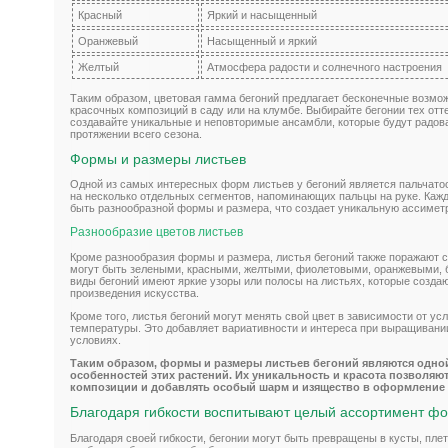
Красный
Яркий и насыщенный
Оранжевый
Насыщенный и яркий
Желтый
Атмосфера радости и солнечного настроения
Таким образом, цветовая гамма бегоний предлагает бесконечные возмож
красочных композиций в саду или на клумбе. Выбирайте бегонии тех отте
создавайте уникальные и неповторимые ансамбли, которые будут радова
протяжении всего сезона.
Формы и размеры листьев
Одной из самых интересных форм листьев у бегоний является пальчатос
на несколько отдельных сегментов, напоминающих пальцы на руке. Кажд
быть разнообразной формы и размера, что создает уникальную ассиметр
Разнообразие цветов листьев
Кроме разнообразия формы и размера, листья бегоний также поражают 
могут быть зелеными, красными, желтыми, фиолетовыми, оранжевыми, 
виды бегоний имеют яркие узоры или полосы на листьях, которые созда
произведения искусства.
Кроме того, листья бегоний могут менять свой цвет в зависимости от у
температуры. Это добавляет вариативности и интереса при выращивани
условиях.
Таким образом, формы и размеры листьев бегоний являются одно
особенностей этих растений. Их уникальность и красота позволяю
композиции и добавлять особый шарм и изящество в оформление 
Благодаря гибкости воспитывают целый ассортимент ф
Благодаря своей гибкости, бегонии могут быть превращены в кусты, пле