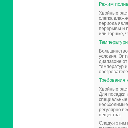
Режим поли
Хвойные раст
слегка влажн
периода явля
перерывы и п
или горшке, 
Температур
Большинство
условия. Опт
диапазоне от
температур и
обогревателе
Требования 
Хвойные раст
Для посадки 
специальные 
необходимые 
регулярно ве
вещества.
Следуя этим 