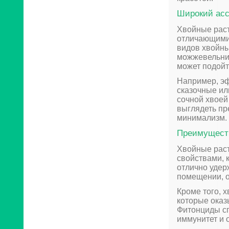
Широкий асс
Хвойные рас
отличающими
видов хвойны
можжевельник
может подойт
Например, эф
сказочные ил
сочной хвоей
выглядеть пр
минимализм.
Преимуществ
Хвойные раст
свойствами, 
отлично удер
помещении, о
Кроме того, 
которые оказ
Фитонциды сп
иммунитет и 