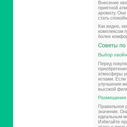
Внесение хво
приятной атм
аромату. Они
стать спокой
Как видно, х
комплексом п
более комфо
Советы по
Выбор хвойн
Перед покупк
приобретения
атмосферы ую
иглами. Если
улучшения ми
высокой филь
Размещение 
Правильное р
значение. Он
идеальным ме
Избегайте пря
иглах и листь