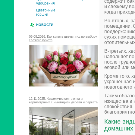
содержит бак
удобрения
и свежему во
Цветочные
когда приход
горшки
Во-вторых, р
НОВОСТИ
помещении. О
поддержанию 
сухих помеще
06.08.2026:
Как купить цветы: гид по выбору
свежего букета
отопительных
В-третьих, х
наполняет п
после трудно
еловой или м
Кроме того, 
украшенная и
новогоднего 
Таким образо
12.11.2025:
Керамическая плитка и
изящества в 
керамогранит с имитацией дерева и паркета
спокойствия. 
благоприятно
Какие вид
домашних 