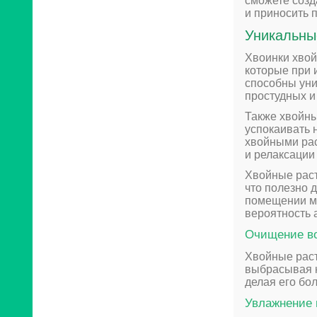
сможете созд
и приносить 
Уникальны
Хвоинки хвой
которые при 
способны уни
простудных и
Также хвойны
успокаивать 
хвойными ра
и релаксации
Хвойные раст
что полезно 
помещении мо
вероятность 
Очищение в
Хвойные раст
выбрасывая к
делая его бо
Увлажнение 