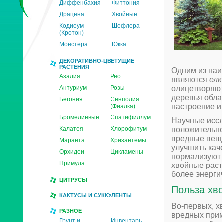
Диффенбахия
Фиттония
Драцена
Хвойные
Кодиеум
Шефлера
(Кротон)
Монстера
Юкка
ДЕКОРАТИВНО-ЦВЕТУЩИЕ
РАСТЕНИЯ
Одним из на
Азалия
Рео
являются
елк
Антуриум
Розы
олицетворяют 
деревья обла
Бегония
Сенполия
настроение и
(Фиалка)
Бромелиевые
Спатифиллум
Научные иссл
Калатея
Хлорофитум
положительно
вредные веще
Маранта
Хризантемы
улучшить кач
Орхидеи
Цикламены
нормализуют 
Примула
хвойные раст
более энерги
ЦИТРУСЫ
Польза хв
КАКТУСЫ И СУККУЛЕНТЫ
Во-первых, х
РАЗНОЕ
вредных прим
Грунт и
Инвентарь