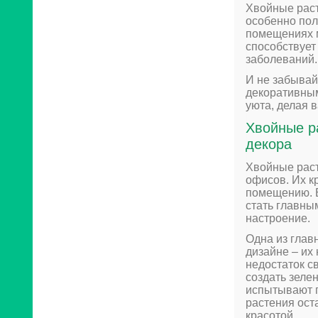
Хвойные раст
особенно пол
помещениях 
способствует
заболеваний.
И не забывай
декоративным
уюта, делая 
Хвойные р
декора
Хвойные раст
офисов. Их к
помещению. Б
стать главны
настроение.
Одна из глав
дизайне – их
недостаток с
создать зеле
испытывают п
растения ост
красотой.