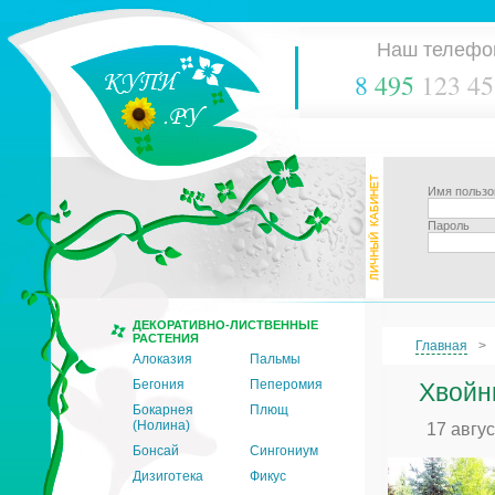
Наш телефо
8
495
123 45
Имя пользо
Пароль
ДЕКОРАТИВНО-ЛИСТВЕННЫЕ
РАСТЕНИЯ
Главная
Алоказия
Пальмы
Бегония
Пеперомия
Хвойн
Бокарнея
Плющ
(Нолина)
17 авгу
Бонсай
Сингониум
Дизиготека
Фикус