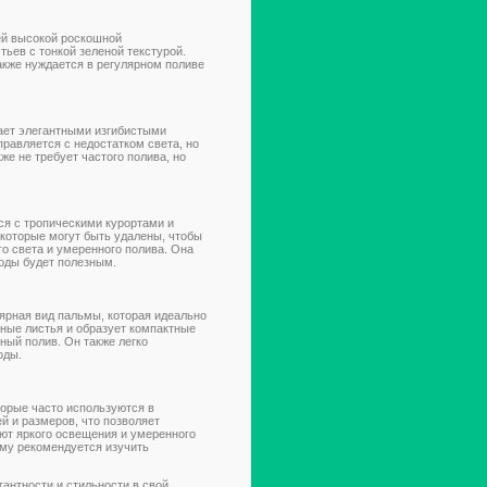
ей высокой роскошной
тьев с тонкой зеленой текстурой.
также нуждается в регулярном поливе
ает элегантными изгибистыми
равляется с недостатком света, но
же не требует частого полива, но
ся с тропическими курортами и
которые могут быть удалены, чтобы
го света и умеренного полива. Она
оды будет полезным.
лярная вид пальмы, которая идеально
ные листья и образует компактные
ный полив. Он также легко
оды.
торые часто используются в
й и размеров, что позволяет
ют яркого освещения и умеренного
ому рекомендуется изучить
антности и стильности в свой