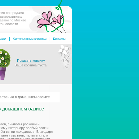
зин по продаже
 декоративных
тавкой по Москве
кой области
авка
Корпоративным клиентам
Контакты
Показать корзину
Ваша корзина пуста.
растения в домашнем оазисе
в домашнем оазисе
раев, символы роскоши и
шему интерьеру особый лоск и
 бы вы ни находились. Благодаря
 цвету листьев, пальмы стали