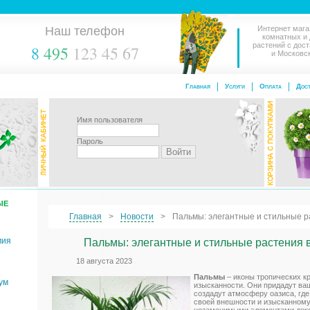
Наш телефон
Интернет мага
комнатных и
растений с дос
8
495
123 45 67
и Московс
Главная
Услуги
Оплата
Дост
Имя пользователя
Пароль
ЫЕ
Главная
Новости
Пальмы: элегантные и стильные 
мия
Пальмы: элегантные и стильные растения 
18 августа 2023
Пальмы
– иконы тропических к
ум
изысканности. Они придадут ва
создадут атмосферу оазиса, где
своей внешности и изысканному