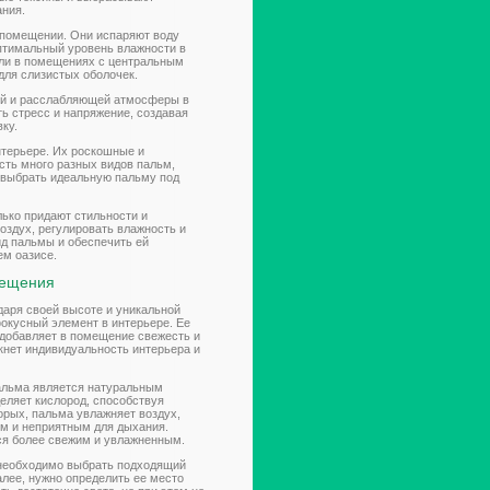
ания.
 помещении. Они испаряют воду
оптимальный уровень влажности в
или в помещениях с центральным
для слизистых оболочек.
ой и расслабляющей атмосферы в
ь стресс и напряжение, создавая
ку.
нтерьере. Их роскошные и
ть много разных видов пальм,
 выбрать идеальную пальму под
ько придают стильности и
оздух, регулировать влажность и
д пальмы и обеспечить ей
ем оазисе.
мещения
аря своей высоте и уникальной
окусный элемент в интерьере. Ее
добавляет в помещение свежесть и
кнет индивидуальность интерьера и
альма является натуральным
ляет кислород, способствуя
рых, пальма увлажняет воздух,
им и неприятным для дыхания.
тся более свежим и увлажненным.
 необходимо выбрать подходящий
алее, нужно определить ее место