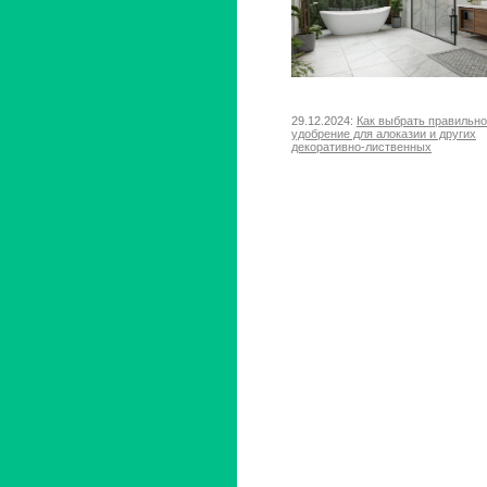
29.12.2024:
Как выбрать правильн
удобрение для алоказии и других
декоративно-лиственных