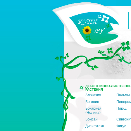
ДЕКОРАТИВНО-ЛИСТВЕНН
РАСТЕНИЯ
Алоказия
Пальмы
Бегония
Пеперо
Бокарнея
Плющ
(Нолина)
Бонсай
Сингони
Дизиготека
Фикус