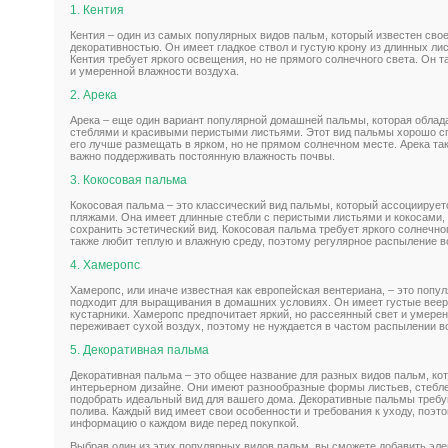
1. Кентия
Кентия – один из самых популярных видов пальм, который известен сво
декоративностью. Он имеет гладкое ствол и густую крону из длинных лис
Кентия требует яркого освещения, но не прямого солнечного света. Он 
и умеренной влажности воздуха.
2. Арека
Арека – еще один вариант популярной домашней пальмы, которая облад
стеблями и красивыми перистыми листьями. Этот вид пальмы хорошо сп
его лучше размещать в ярком, но не прямом солнечном месте. Арека так
важно поддерживать постоянную влажность почвы.
3. Кокосовая пальма
Кокосовая пальма – это классический вид пальмы, который ассоциирует
пляжами. Она имеет длинные стебли с перистыми листьями и кокосами, 
сохранить эстетический вид. Кокосовая пальма требует яркого солнечно
также любит теплую и влажную среду, поэтому регулярное распыление в
4. Хамеропс
Хамеропс, или иначе известная как европейская вентериана, – это попу
подходит для выращивания в домашних условиях. Он имеет густые веер
кустарники. Хамеропс предпочитает яркий, но рассеянный свет и умерен
переживает сухой воздух, поэтому не нуждается в частом распылении в
5. Декоративная пальма
Декоративная пальма – это общее название для разных видов пальм, ко
интерьерном дизайне. Они имеют разнообразные формы листьев, стебле
подобрать идеальный вид для вашего дома. Декоративные пальмы требу
полива. Каждый вид имеет свои особенности и требования к уходу, поэт
информацию о каждом виде перед покупкой.
Выбрав один из этих популярных видов пальм, вы сможете добавить элег