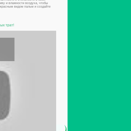
иву и влажности воздуха, чтобы
екрасным видом пальм и создайте
ых трат!