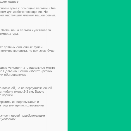
ашем оазисе.
 своем доме с помощью пальмы. Она
ентом для любого помещения. Не
анет настоящим членом вашей семьи.
. Чтобы ваша пальма чувствовала
температура.
ят прямых солнечных лучей,
количество света, но при этом будет
ние условия - это идеальное место
по Цельсию. Важно избегать резких
ли обогревателем.
а влажной, но не переувлажненной.
 глубину около 2-3 см. Важно
е корней.
вратить их пересыхание и
 года или при использовании
поэтому перед приобретением
 условиях.