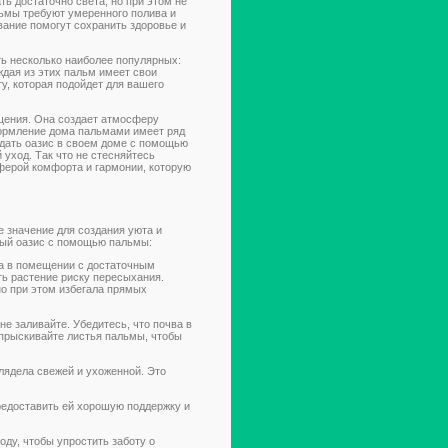
ть достаточно света, но при этом не
льмы требуют умеренного полива и
вание помогут сохранить здоровье и
ь несколько наиболее популярных:
ждая из этих пальм имеет свои
у, которая подойдет для вашего
щения. Она создает атмосферу
формление дома пальмами имеет ряд
дать оазис в своем доме с помощью
уход. Так что не стесняйтесь
ферой комфорта и гармонии, которую
 значение для создания уюта и
ьный оазис с помощью пальмы:
а в помещении с достаточным
ть растение риску пересыхания.
но при этом избегала прямых
не заливайте. Убедитесь, что почва в
опрыскивайте листья пальмы, чтобы
лядела свежей и ухоженной. Это
предоставить ей хорошую поддержку и
оду, чтобы упростить заботу о