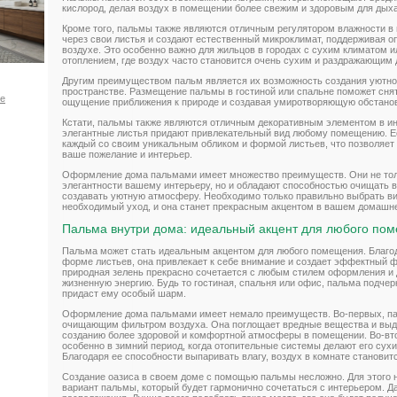
кислород, делая воздух в помещении более свежим и здоровым для дых
Кроме того, пальмы также являются отличным регулятором влажности в
через свои листья и создают естественный микроклимат, поддерживая 
воздухе. Это особенно важно для жильцов в городах с сухим климатом 
отоплением, где воздух часто становится очень сухим и раздражающим 
Другим преимуществом пальм является их возможность создания уютн
пространстве. Размещение пальмы в гостиной или спальне поможет снят
ое
ощущение приближения к природе и создавая умиротворяющую обстанов
Кстати, пальмы также являются отличным декоративным элементом в и
элегантные листья придают привлекательный вид любому помещению. Ес
каждый со своим уникальным обликом и формой листьев, что позволяет
ваше пожелание и интерьер.
Оформление дома пальмами имеет множество преимуществ. Они не тол
элегантности вашему интерьеру, но и обладают способностью очищать в
создавать уютную атмосферу. Необходимо только правильно выбрать ви
необходимый уход, и она станет прекрасным акцентом в вашем домашн
Пальма внутри дома: идеальный акцент для любого по
Пальма может стать идеальным акцентом для любого помещения. Благод
форме листьев, она привлекает к себе внимание и создает эффектный ф
природная зелень прекрасно сочетается с любым стилем оформления и 
жизненную энергию. Будь то гостиная, спальня или офис, пальма подчер
придаст ему особый шарм.
Оформление дома пальмами имеет немало преимуществ. Во-первых, п
очищающим фильтром воздуха. Она поглощает вредные вещества и выде
созданию более здоровой и комфортной атмосферы в помещении. Во-вто
особенно в зимний период, когда отопительные системы делают его сух
Благодаря ее способности выпаривать влагу, воздух в комнате станови
Создание оазиса в своем доме с помощью пальмы несложно. Для этого
вариант пальмы, который будет гармонично сочетаться с интерьером. Д