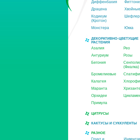
Диффенбахия
Фиттони
Драцена
Хвойны
Кодиеум
Шефлер
(Кротон)
Монстера
Юкка
ДЕКОРАТИВНО-ЦВЕТУЩИЕ
РАСТЕНИЯ
Азалия
Рео
Антуриум
Розы
Бегония
Сенполи
(Фиалка)
Бромелиевые
Спатифи
Калатея
Хлорофи
Маранта
Хризант
Орхидеи
Цикламе
Примула
ЦИТРУСЫ
КАКТУСЫ И СУККУЛЕНТЫ
РАЗНОЕ
Грунт и
Инвента