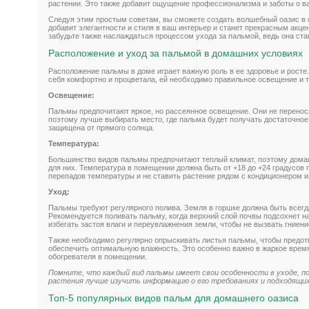
растении. Это также добавит ощущение профессионализма и заботы о в
Следуя этим простым советам, вы сможете создать волшебный оазис в
добавит элегантности и стиля в ваш интерьер и станет прекрасным акц
забудьте также наслаждаться процессом ухода за пальмой, ведь она ст
Расположение и уход за пальмой в домашних условиях
Расположение пальмы в доме играет важную роль в ее здоровье и росте
себя комфортно и процветала, ей необходимо правильное освещение и 
Освещение:
Пальмы предпочитают яркое, но рассеянное освещение. Они не перенос
поэтому лучше выбирать место, где пальма будет получать достаточное 
защищена от прямого солнца.
Температура:
Большинство видов пальмы предпочитают теплый климат, поэтому домаш
для них. Температура в помещении должна быть от +18 до +24 градусов 
перепадов температуры и не ставить растение рядом с кондиционером и
Уход:
Пальмы требуют регулярного полива. Земля в горшке должна быть всегд
Рекомендуется поливать пальму, когда верхний слой почвы подсохнет на
избегать застоя влаги и переувлажнения земли, чтобы не вызвать гниени
Также необходимо регулярно опрыскивать листья пальмы, чтобы предот
обеспечить оптимальную влажность. Это особенно важно в жаркое время
обогревателя в помещении.
Помните, что каждый вид пальмы имеет свои особенности в уходе, 
растения лучше изучить информацию о его требованиях и подходящих
Топ-5 популярных видов пальм для домашнего оазиса