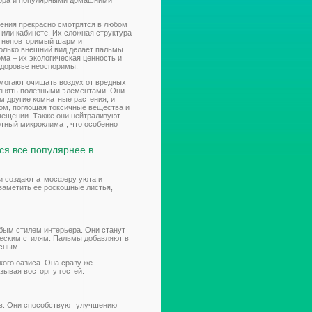
ора и популярными домашними
тения прекрасно смотрятся в любом
 или кабинете. Их сложная структура
м неповторимый шарм и
только внешний вид делает пальмы
ма – их экологическая ценность и
здоровье неоспоримы.
могают очищать воздух от вредных
олнять полезными элементами. Они
м другие комнатные растения, и
ом, поглощая токсичные вещества и
мещении. Также они нейтрализуют
ртный микроклимат, что особенно
ся все популярнее в
и создают атмосферу уюта и
заметить ее роскошные листья,
бым стилем интерьера. Они станут
еским стилям. Пальмы добавляют в
есным.
ого оазиса. Она сразу же
зывая восторг у гостей.
в. Они способствуют улучшению