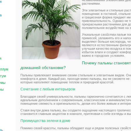
незаменимыми элементами дек
я
растениями.
е
Эти элегантные и стильные рас
помещении: в гостиной, спальне
а
и грациозная форма придают и
привлекательность. Однако не 
прекрасными растениями для до
положительное воздействие на 
Уникальные свойства пальм
по
примесей, увлажнять его и нап
выделяют больше кислорода, че
являются естественным фильтр
улучшая качество воздуха в по
избыток влаги и создают комфо
важно в городских условиях.
я
Почему пальмы становят
домашней обстановке?
ллум
Пальмы привлекают внимание своим стильным и элегантным видом. Он
тум
комфорта в доме. Каждый раз, проходя мимо пальмы, вы не сможете не 
которые наполняют помещение теплом и природной красотой.
емы
Сочетание с любым интерьером
ны
Благодаря своей универсальности, пальмы гармонично сочетаются с лю
идеальным дополнением к современным, классическим и минималистич
помещение свежесть и оригинальность, делая его более живым и интер
Ставя внутри дома пальму, вы создаете ощущение настоящего тропическ
становится главным акцентом в комнате, притягивая к себе взгляды и вы
Преимущества зелени в доме
Помимо своей красоты, пальмы обладают еще и рядом полезных свойст
рь