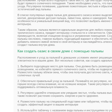
расположения. Лучше всего подобрать такое место, где она будет получа
будет прямого солнечного попадания. Также необходимо учесть, что па
ухода. Регулярное поливание, удаление пожелтевших листьев и обрызги
эстетический вид пальмы.
В списке популярных видов пальм для домашнего оазиса можно выделит
кентия, декоративная датская пальма, ливистона, арека и хамедорея. Ка
особенности и уникальный внешний вид, что позволяет выбрать именно т
интерьера.
Таким образом, пальма является идеальным акцентом для любого поме
тропического оазиса, придает интерьеру стильности и элегантности. О
преимуществ, включая очищение воздуха и увлажнение помещения. Соз
пальмы несложно, главное выбрать подходящий вариант и обеспечить ей 
добавить немного живой зелени в свой интерьер и наслаждайтесь атмос
создаст пальма внутри дома.
Как создать оазис в своем доме с помощью пальмы
Расположение и уход за пальмой в домашних условиях имеют решающее
элегантности в вашем доме. Вот несколько советов, как создать идеал
1. Выберите подходящее место для пальмы. Она должна быть размещен
освещением, но избегайте прямого солнечного света, чтобы не подверга
Разместите пальму вблизи окна, чтобы она получала достаточно света, 
солнечных лучей.
2. Обеспечьте правильный уход за пальмой. Поливайте ее регулярно, но 
горшке всегда слегка влажная, но не излишне мокрая. Также регулярно 
поддерживать оптимальную влажность.
3. Регулярно удаляйте отмершие или увядшие листья, чтобы пальма выг
также позволит растению сохранить энергию и расти здоровее.
4. Разместите пальму на специальной подставке или табуретке, чтобы 
создать эффектный акцент в вашем интерьере
5. Используйте табличку с названием вида пальмы и инструкциями по ух