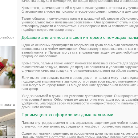
качества воздуха в помещении, поглощая вредные вещества и выбрасыв
Кроме того, наличие растений в доме снижает уровень стресса и улучш
благоприятно влияют на психологическое состояние, привнося в дом хо
Таким образом, популярность пальм в домашней обстановке объясняетс
универсальностью и полезными свойствами. Они добавляют стиль и кра
атмосферу радости и спокойствия. Разнообразие пальм позволяет каждо
подойдет под его интерьер и вкус.
Добавьте элегантности в свой интерьер с помощью пал
по выбору
Одно из основных преимуществ оформления дома пальмами заключается
использованы в любом помещении. Они выглядят привлекательно как в го
ванной комнате. Пальмы могут стать идеальным акцентом для любой ко
природное очарование.
Кроме того, пальмы также имеют множество полезных свойств для здор
очистителями воздуха, поглощая вредные вещества и увлажняя окружа
улучшению качества воздуха, что положительно влияет на общее самочу
Если вы хотите создать оазис в своем доме, то пальмы могут стать ид
подходящий вид пальмы в зависимости от размеров вашего помещения и
Они могут быть представлены в виде больших деревьев или маленьких к
ваш декор.
Уход за пальмой в домашних условиях достаточно прост. Они предпочит
и умеренный полив. Обеспечьте им достаточно места для роста, удаляй
удобряйте. Благодаря своей устойчивости и неприхотливости, пальмы с
и паркета
домашнего оазиса.
Преимущества оформления дома пальмами
Пальма внутри дома может стать идеальным акцентом для любого помещ
стильности и элегантности, создавая атмосферу тропического оазиса пр
Одним из главных преимуществ оформления дома пальмами является их
Пальмы являются естественными фильтрами, которые поглощают вредн