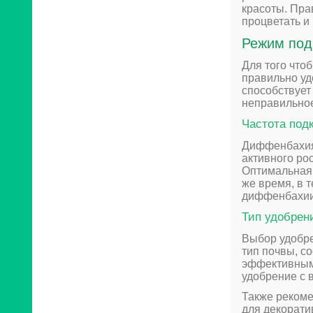
красоты. Пр
процветать и
Режим под
Для того что
правильно у
способствует
неправильное
Частота под
Диффенбахия 
активного ро
Оптимальная 
же время, в 
диффенбахии 
Тип удобрен
Выбор удобре
тип почвы, с
эффективными
удобрение с 
Также рекоме
для декорати