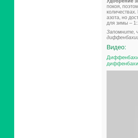
Удобрение з
покоя, поэто
количествах.
азота, но до
для зимы – 1:1
Запомните, ч
диффенбахии 
Видео:
Диффенбахия
диффенбахи