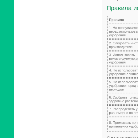
Правила и
Правило
1. Не переувлажн
перед использов
удобрения
2. Следовать инс
производителя
3. Использовать
рекомендуемую д
удобрения
4. Не использоват
удобрение слишко
5. Не использоват
удобрение перед 
периодом
6. Удобрять тольк
здоровые растени
7. Распределять 
равномерно по по
8. Промывать поч
применения удоб