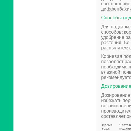
соотношение 
диффенбахии
Способы по
Для подкарм
способов: ко
удобрение ра
растения. Во
распылителя.
Корневая под
позволяет ра
необходимо п
влажной почв
рекомендуетс
Дозирование
Дозирование 
избежать пе
возникновени
производител
составляет ок
Время
Частот
года
подка