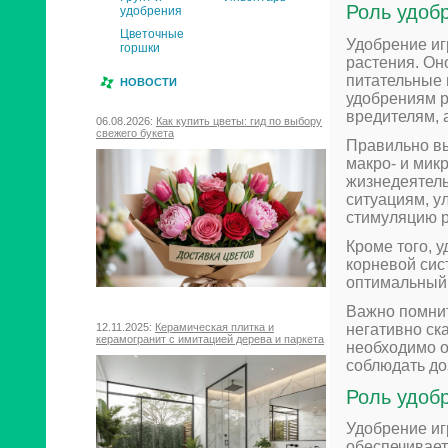
Роль удоб
удобрения
Цветочные
Удобрение иг
горшки
растения. Он
питательные 
НОВОСТИ
удобрениям р
вредителям, 
06.08.2026:
Как купить цветы: гид по выбору
свежего букета
Правильно в
макро- и мик
жизнедеятель
ситуациям, у
стимуляцию р
Кроме того, 
корневой сис
оптимальный 
Важно помнит
негативно ск
12.11.2025:
Керамическая плитка и
керамогранит с имитацией дерева и паркета
необходимо о
соблюдать до
Роль удоб
Удобрение иг
обеспечивает