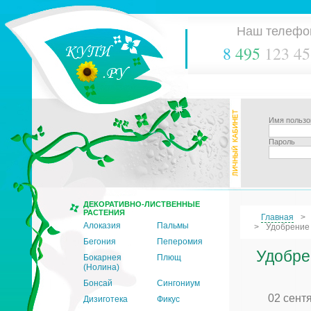
Наш телефо
8
495
123 45
Имя пользо
Пароль
ДЕКОРАТИВНО-ЛИСТВЕННЫЕ
РАСТЕНИЯ
Главная
Алоказия
Пальмы
Удобрение 
Бегония
Пеперомия
Удобре
Бокарнея
Плющ
(Нолина)
Бонсай
Сингониум
02 сент
Дизиготека
Фикус