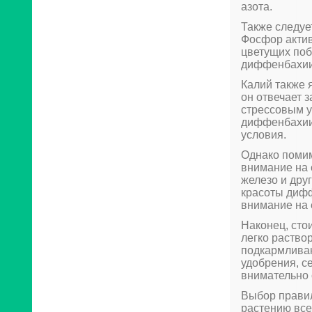
азота.
Также следуе
Фосфор актив
цветущих по
диффенбахии 
Калий также 
он отвечает 
стрессовым у
диффенбахии 
условия.
Однако помим
внимание на 
железо и дру
красоты диф
внимание на 
Наконец, сто
легко раство
подкармливан
удобрения, с
внимательно 
Выбор правил
растению все