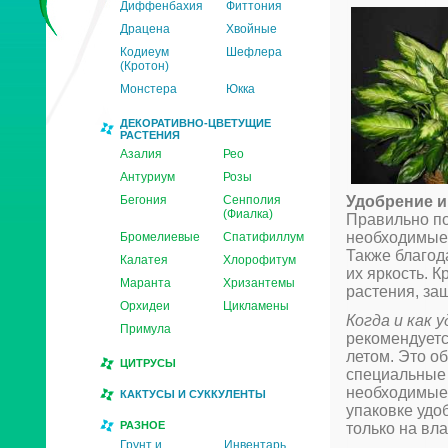
Диффенбахия
Фиттония
Драцена
Хвойные
Кодиеум
Шефлера
(Кротон)
Монстера
Юкка
ДЕКОРАТИВНО-ЦВЕТУЩИЕ
РАСТЕНИЯ
Азалия
Рео
Антуриум
Розы
Бегония
Сенполия
Удобрение и
(Фиалка)
Правильно по
необходимые 
Бромелиевые
Спатифиллум
Также благод
Калатея
Хлорофитум
их яркость. 
Маранта
Хризантемы
растения, за
Орхидеи
Цикламены
Когда и как
Примула
рекомендуетс
летом. Это о
ЦИТРУСЫ
специальные 
необходимые 
КАКТУСЫ И СУККУЛЕНТЫ
упаковке удо
РАЗНОЕ
только на вл
Грунт и
Инвентарь