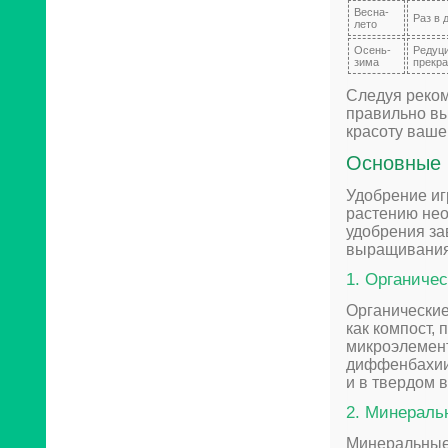
Весна-
Раз в 
лето
Осень-
Редуци
зима
прекра
Следуя реко
правильно вы
красоту ваше
Основные 
Удобрение иг
растению не
удобрения за
выращивания
1. Органиче
Органические
как компост, 
микроэлемент
диффенбахии.
и в твердом в
2. Минераль
Минеральные 