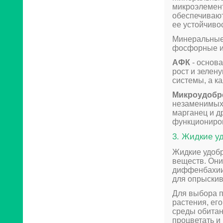
микроэлемент
обеспечиваю
ее устойчиво
Минеральные 
фосфорные и 
АФК
- основа
рост и зелен
системы, а к
Микроудобр
незаменимых 
марганец и д
функциониро
3. Жидкие у
Жидкие удобр
веществ. Они
диффенбахии.
для опрыскив
Для выбора п
растения, ег
среды обита
процветать и