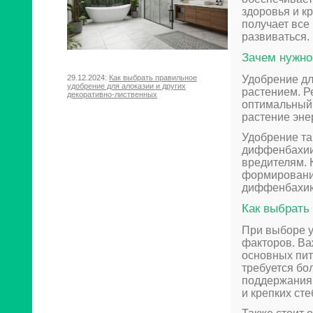
здоровья и к
получает все
развиваться.
Зачем нужн
29.12.2024:
Как выбрать правильное
Удобрение дл
удобрение для алоказии и других
растением. Р
декоративно-лиственных
оптимальный 
растение эне
Удобрение та
диффенбахии,
вредителям. 
формированию
диффенбахию
Как выбрать
При выборе у
факторов. Ва
основных пит
требуется бо
поддержания 
и крепких сте