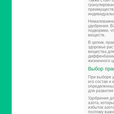
Также стоит 
гранулирован
преимущества
индивидуальн
Немаловажны
удобрения. В
подкормки, ч
веществ.
В целом, пра
здоровье рас
вещества для
диффенбахии 
жизненного ц
Выбор пра
При выборе у
его состав и
определенных
для развития
Удобрения д
азота, котор
избыток азот
поэтому важ