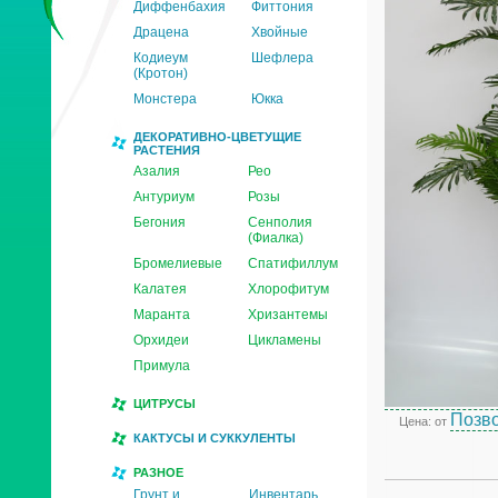
Диффенбахия
Фиттония
Драцена
Хвойные
Кодиеум
Шефлера
(Кротон)
Монстера
Юкка
ДЕКОРАТИВНО-ЦВЕТУЩИЕ
РАСТЕНИЯ
Азалия
Рео
Антуриум
Розы
Бегония
Сенполия
(Фиалка)
Бромелиевые
Спатифиллум
Калатея
Хлорофитум
Маранта
Хризантемы
Орхидеи
Цикламены
Примула
ЦИТРУСЫ
Позво
Цена: от
КАКТУСЫ И СУККУЛЕНТЫ
РАЗНОЕ
Грунт и
Инвентарь