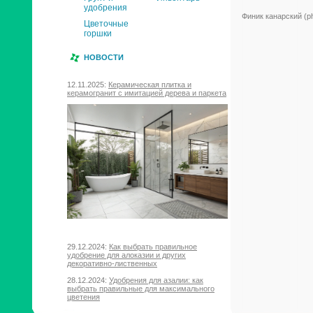
удобрения
Финик канарский (ph
Цветочные
горшки
НОВОСТИ
12.11.2025:
Керамическая плитка и
керамогранит с имитацией дерева и паркета
29.12.2024:
Как выбрать правильное
удобрение для алоказии и других
декоративно-лиственных
28.12.2024:
Удобрения для азалии: как
выбрать правильные для максимального
цветения