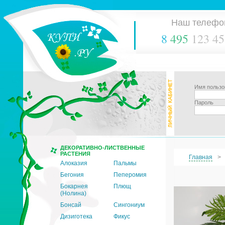
Наш телефо
8
495
123 45
Имя пользо
Пароль
ДЕКОРАТИВНО-ЛИСТВЕННЫЕ
РАСТЕНИЯ
Главная
Алоказия
Пальмы
Бегония
Пеперомия
Бокарнея
Плющ
(Нолина)
Бонсай
Сингониум
Дизиготека
Фикус