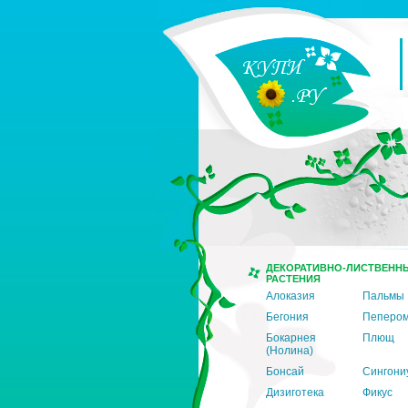
ДЕКОРАТИВНО-ЛИСТВЕНН
РАСТЕНИЯ
Алоказия
Пальмы
Бегония
Пеперо
Бокарнея
Плющ
(Нолина)
Бонсай
Сингони
Дизиготека
Фикус