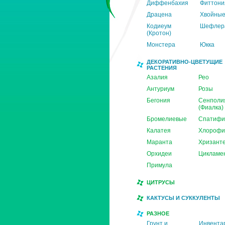
Диффенбахия
Фиттони
Драцена
Хвойны
Кодиеум
Шефлер
(Кротон)
Монстера
Юкка
ДЕКОРАТИВНО-ЦВЕТУЩИЕ
РАСТЕНИЯ
Азалия
Рео
Антуриум
Розы
Бегония
Сенполи
(Фиалка)
Бромелиевые
Спатифи
Калатея
Хлорофи
Маранта
Хризант
Орхидеи
Цикламе
Примула
ЦИТРУСЫ
КАКТУСЫ И СУККУЛЕНТЫ
РАЗНОЕ
Грунт и
Инвента