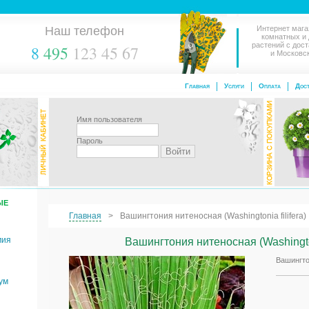
Наш телефон
Интернет мага
комнатных и
растений с дос
8
495
123 45 67
и Московс
Главная
Услуги
Оплата
Дост
Имя пользователя
Пароль
ЫЕ
Главная
Вашингтония нитеносная (Washingtonia filifera)
мия
Вашингтония нитеносная (Washingtoni
Вашингтон
ум