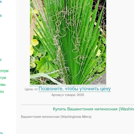
я
е
а
я
ллум
тум
емы
Позвоните, чтобы уточнить цену
Цена: от
ны
Артикул товара: 0030
Купить Вашингтония нитеносная (Washingto
Вашингтония нитеносная (Washingtonia filifera)
рь