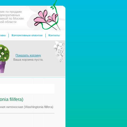
зин по продаже
 декоративных
тавкой по Москве
кой области
авка
Корпоративным клиентам
Контакты
Показать корзину
Ваша корзина пуста.
a filifera)
ия нитеносная (Washingtonia filifera)