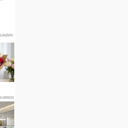
по выбору
и паркета