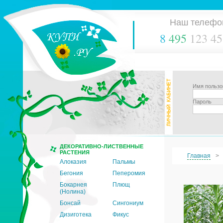
Наш телефо
8
495
123 45
Имя пользо
Пароль
ДЕКОРАТИВНО-ЛИСТВЕННЫЕ
РАСТЕНИЯ
Главная
Алоказия
Пальмы
Бегония
Пеперомия
Бокарнея
Плющ
(Нолина)
Бонсай
Сингониум
Дизиготека
Фикус