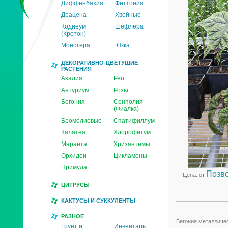
Диффенбахия
Фиттония
Драцена
Хвойные
Кодиеум
Шефлера
(Кротон)
Монстера
Юкка
ДЕКОРАТИВНО-ЦВЕТУЩИЕ
РАСТЕНИЯ
Азалия
Рео
Антуриум
Розы
Бегония
Сенполия
(Фиалка)
Бромелиевые
Спатифиллум
Калатея
Хлорофитум
Маранта
Хризантемы
Орхидеи
Цикламены
Примула
Позво
Цена: от
ЦИТРУСЫ
КАКТУСЫ И СУККУЛЕНТЫ
РАЗНОЕ
Бегония металлическ
Грунт и
Инвентарь