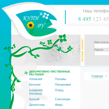
Наш телефо
8
495
123 45
Имя пользо
Пароль
ДЕКОРАТИВНО-ЛИСТВЕННЫЕ
РАСТЕНИЯ
Главная
Алоказия
Пальмы
Бегония
Пеперомия
Бокарнея
Плющ
(Нолина)
Бонсай
Сингониум
Дизиготека
Фикус