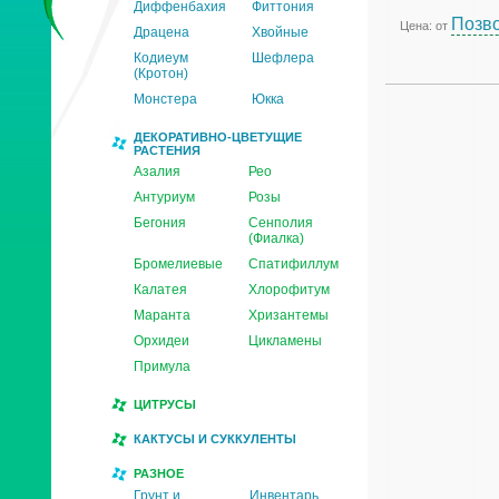
Диффенбахия
Фиттония
Позво
Цена: от
Драцена
Хвойные
Кодиеум
Шефлера
(Кротон)
Монстера
Юкка
ДЕКОРАТИВНО-ЦВЕТУЩИЕ
РАСТЕНИЯ
Азалия
Рео
Антуриум
Розы
Бегония
Сенполия
(Фиалка)
Бромелиевые
Спатифиллум
Калатея
Хлорофитум
Маранта
Хризантемы
Орхидеи
Цикламены
Примула
ЦИТРУСЫ
КАКТУСЫ И СУККУЛЕНТЫ
РАЗНОЕ
Грунт и
Инвентарь