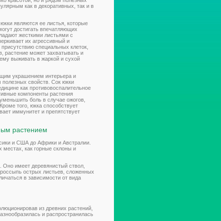
ько красотой, но и рядом полезных
пулярным как в декоративных, так и в
юкки являются ее листья, которые
могут достигать впечатляющих
бладают жесткими листьями с
черкивает их агрессивный и
 присутствию специальных клеток,
в, растение может захватывать и
 ему выживать в жаркой и сухой
ящим украшением интерьера и
м полезных свойств. Сок юкки
едицине как противовоспалительное
ктивные компоненты растения
уменьшить боль в случае ожогов,
 Кроме того, юкка способствует
ает иммунитет и препятствует
ным растением
ксики и США до Африки и Австралии.
х местах, как горные склоны и
. Оно имеет деревянистый ствол,
 россыпь острых листьев, сложенных
личаться в зависимости от вида
олюционировав из древних растений,
разнообразилась и распространилась