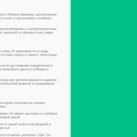
рную и Южную Америку, Центральную
 в сухих и засушливых условиях,
риспосабливаясь к неблагоприятным
ет высокой устойчивостью к жаре,
тьями. В зависимости от вида,
оттенки серого и синего. Некоторые
 после достижения определенного
и кремового цвета и собраны в
олько для использования в садовом
ей необычной формой и узнаваемым
 которые отличаются своими
кки:
в юкки. Он имеет высокую и стройную
овимой юккой.
ается своей гигантской формой и
листья.
вается в южных регионах США. Он