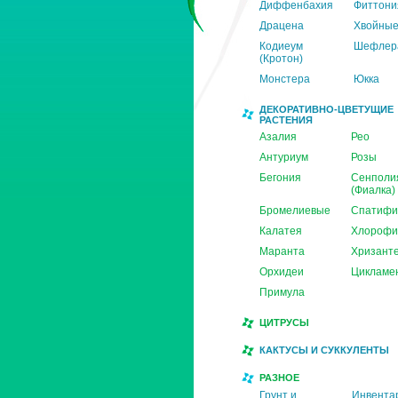
Диффенбахия
Фиттони
Драцена
Хвойны
Кодиеум
Шефлер
(Кротон)
Монстера
Юкка
ДЕКОРАТИВНО-ЦВЕТУЩИЕ
РАСТЕНИЯ
Азалия
Рео
Антуриум
Розы
Бегония
Сенполи
(Фиалка)
Бромелиевые
Спатифи
Калатея
Хлорофи
Маранта
Хризант
Орхидеи
Цикламе
Примула
ЦИТРУСЫ
КАКТУСЫ И СУККУЛЕНТЫ
РАЗНОЕ
Грунт и
Инвента