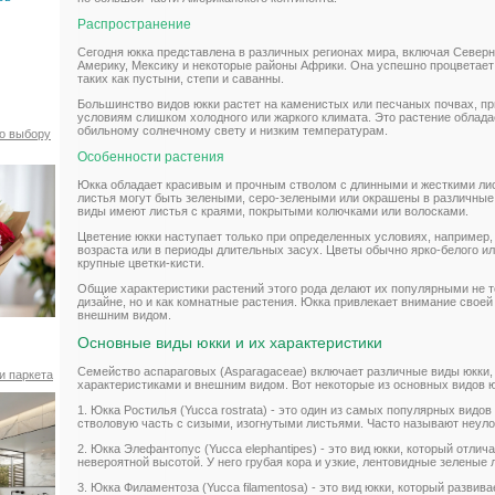
Распространение
Сегодня юкка представлена в различных регионах мира, включая Севе
Америку, Мексику и некоторые районы Африки. Она успешно процветает
таких как пустыни, степи и саванны.
Большинство видов юкки растет на каменистых или песчаных почвах, п
условиям слишком холодного или жаркого климата. Это растение облада
обильному солнечному свету и низким температурам.
по выбору
Особенности растения
Юкка обладает красивым и прочным стволом с длинными и жесткими лис
листья могут быть зелеными, серо-зелеными или окрашены в различные 
виды имеют листья с краями, покрытыми колючками или волосками.
Цветение юкки наступает только при определенных условиях, например,
возраста или в периоды длительных засух. Цветы обычно ярко-белого ил
крупные цветки-кисти.
Общие характеристики растений этого рода делают их популярными не т
дизайне, но и как комнатные растения. Юкка привлекает внимание сво
внешним видом.
Основные виды юкки и их характеристики
Семейство аспараговых (Asparagaceae) включает различные виды юкки,
и паркета
характеристиками и внешним видом. Вот некоторые из основных видов ю
1. Юкка Ростилья (Yucca rostrata) - это один из самых популярных видо
стволовую часть с сизыми, изогнутыми листьями. Часто называют неул
2. Юкка Элефантопус (Yucca elephantipes) - это вид юкки, который отлич
невероятной высотой. У него грубая кора и узкие, лентовидные зеленые 
3. Юкка Филаментоза (Yucca filamentosa) - это вид юкки, который разви