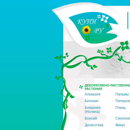
ДЕКОРАТИВНО-ЛИСТВЕНН
РАСТЕНИЯ
Алоказия
Пальмы
Бегония
Пеперо
Бокарнея
Плющ
(Нолина)
Бонсай
Сингони
Дизиготека
Фикус