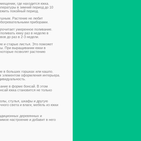
омещении, где находится юкка.
мпературы в зимний период до 10
режить покойный период.
ушным. Растение не любит
 обогревательными приборами.
дпочитает умеренное поливание.
поливать юкку раз в неделю в
ов до раз в 2-3 недели.
е и старые листья. Это поможет
вы. При выращивании юкки в
 которые позволят растению
е в больших горшках или кашпо.
м элементом оформления интерьера.
дивидуальность.
ание в форме бонсай. В этом
нсай юкка становится не только
олы, стулья, шкафы и другую
ного света и влаги, мебель из юкки
радиционных деревянных и
имое настроение и добавит в него