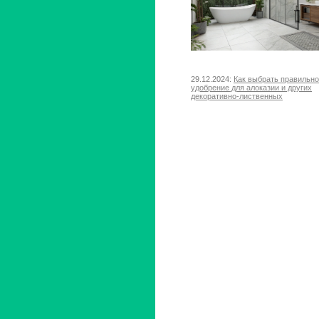
29.12.2024:
Как выбрать правильн
удобрение для алоказии и других
декоративно-лиственных