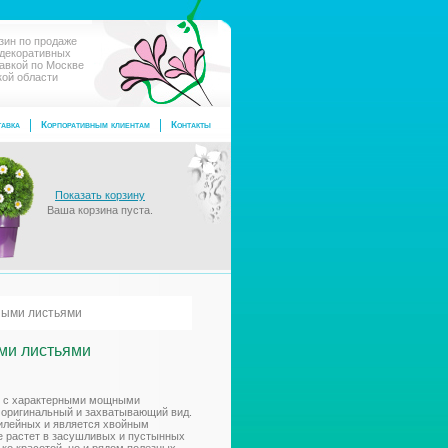
зин по продаже
 декоративных
тавкой по Москве
кой области
авка
Корпоративным клиентам
Контакты
Показать корзину
Ваша корзина пуста.
ными листьями
ми листьями
ие с характерными мощными
 оригинальный и захватывающий вид.
илейных и является хвойным
е растет в засушливых и пустынных