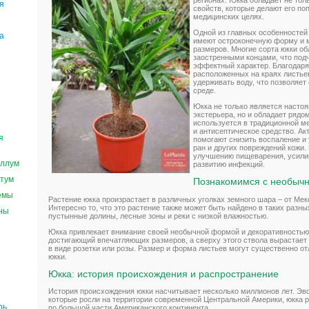
регионах. Юкка обладает не тол
я
свойств, которые делают его по
медицинских целях.
е
Одной из главных особенностей 
а
имеют остроконечную форму и 
размеров. Многие сорта юкки о
заостренными концами, что под
эффектный характер. Благодаря
расположенных на краях листье
удерживать воду, что позволяет
среде.
Юкка не только является насто
экстерьера, но и обладает рядо
используется в традиционной м
и антисептическое средство. А
я
помогают снизить воспаление и 
ран и других повреждений кожи.
улучшению пищеварения, усилив
ллум
развитию инфекций.
тум
Познакомимся с необыч
емы
Растение юкка произрастает в различных уголках земного шара – от Ме
Интересно то, что это растение также может быть найдено в таких разны
ны
пустынные долины, лесные зоны и реки с низкой влажностью.
Юкка привлекает внимание своей необычной формой и декоративностью
достигающий впечатляющих размеров, а сверху этого ствола вырастает
в виде розетки или розы. Размер и форма листьев могут существенно от
юкки.
Юкка: история происхождения и распространение
История происхождения юкки насчитывает несколько миллионов лет. Эв
которые росли на территории современной Центральной Америки, юкка 
рь
по большой части Американского континента.