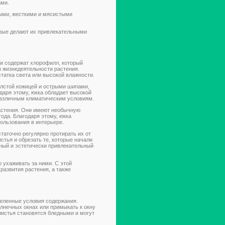
ами.
еными, жесткими и мясистыми
орые делают их привлекательными
и содержат хлорофилл, который
я жизнедеятельности растения.
статка света или высокой влажности.
олстой кожицей и острыми шипами,
даря этому, юкка обладает высокой
различным климатическим условиям.
астения. Они имеют необычную
ода. Благодаря этому, юкка
ользования в интерьере.
статочно регулярно протирать их от
стья и обрезать те, которые начали
ный и эстетически привлекательный
о ухаживать за ними. С этой
азвития растения, а также
деленные условия содержания.
олнечных окнах или примыкать к окну
листья становятся бледными и могут