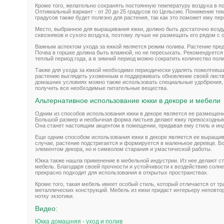
Кроме того, желательно сохранять постоянную температуру воздуха в п
Оптимальный вариант - от 20 до 25 градусов по Цельсию. Понижение те
градусов также будет полезно для растения, так как это поможет ему пе
Место, выбранное для выращивания юкки, должно быть достаточно возд
сквозняков и сухого воздуха, поэтому лучше не размещать его рядом с
Важным аспектом ухода за юккой является режим полива. Растение пре
Почва в горшке должна быть влажной, но не пересыхать. Рекомендуется 
теплый период года, а в зимний период можно сократить количество полив
Также для ухода за юккой необходимо периодически удалять пожелтевши
растению выглядеть ухоженным и поддерживать обновление своей лист
домашних условиях можно также использовать специальные удобрения,
получить все необходимые питательные вещества.
Альтернативное использование юкки в декоре и мебели
Одним из способов использования юкки в декоре является ее размещени
Большой размер и необычная форма листьев делают юкку превосходны
Она станет настоящим акцентом в помещении, придавая ему стиль и ин
Еще одним способом использования юкки в декоре является ее выращив
случае, растение подстригается и формируется в маленькое деревце. Бо
элементом декора, но и символом старания и умастической работы.
Юкка также нашла применение в мебельной индустрии. Из нее делают ст
мебель. Благодаря своей прочности и устойчивости к воздействию солнеч
прекрасно подходит для использования в открытых пространствах.
Кроме того, такая мебель имеет особый стиль, который отличается от т
металлических конструкций. Мебель из юкки придаст интерьеру неповтор
нотку экзотики.
Видео:
Юкка домашняя - уход и полив