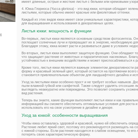
имеет длинные, острые и жесткие листья с белыми или кремовыми узор
4. Юкка Глориоса (Yucca gloriosa) - это вид юкки, которая обладает зел
листьями, которые обычно имеют красные или фиолетовые оттенки.
Каждый из этих видов юкки имеет свои уникальные характеристики, кот
для выращивания и использования в декоративных целях.
Листья юкки: мощность и функции
ое
Во-первых, листья юкки являются основным средством фотосинтеза. Он
поглощает солнечные лучи и превращает их в энергию, необходимую дл
Благодаря этому, юкка может расти и развиваться даже в условиях недо
Во-вторых, листья юкки выполняют защитную функцию. Они обладают т
что защищает растение от животных и паразитических насекомых. Благо
устойчивостью к внешним воздействиям и может приспосабливаться к 
Кроме того, листья юкки являются важным элементом декоративности р
форму и красивый зеленый цвет, который остается на протяжении всего г
становится привлекательным объектом для ландшафтного дизайна и исп
Уход за листьями юкки особенно прост и не требует особых навыков. До
пыли влажной губкой или салфеткой. Также следует удалять отсохшие ли
выглядеть неаккуратно или повреждены. Это позволит сохранить ухожен
вид растения.
Теперь вы знаете, какие функции выполняют листья юкки и как правильн
информацией вы сможете обеспечить оптимальные условия для роста и р
использовать его на свое усмотрение в дизайне и декоре.
Уход за юккой: особенности выращивания
Чтобы юкка оставалась здоровой и красивой, нужно ей обеспечить опре
Растение любит яркий свет, поэтому его рекомендуется размещать на с
с южной стороны. Если растение находится в слабом освещении, то его 
потерять свою характеристическую форму.