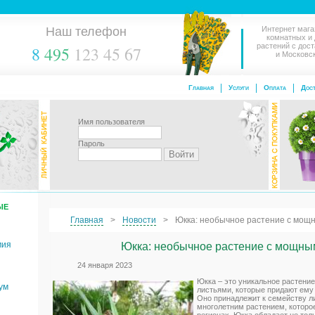
Наш телефон
Интернет мага
комнатных и
растений с дос
8
495
123 45 67
и Московс
Главная
Услуги
Оплата
Дост
Имя пользователя
Пароль
ЫЕ
Главная
Новости
Юкка: необычное растение с мощ
мия
Юкка: необычное растение с мощны
24 января 2023
Юкка – это уникальное растен
ум
листьями, которые придают ему
Оно принадлежит к семейству л
многолетним растением, которо