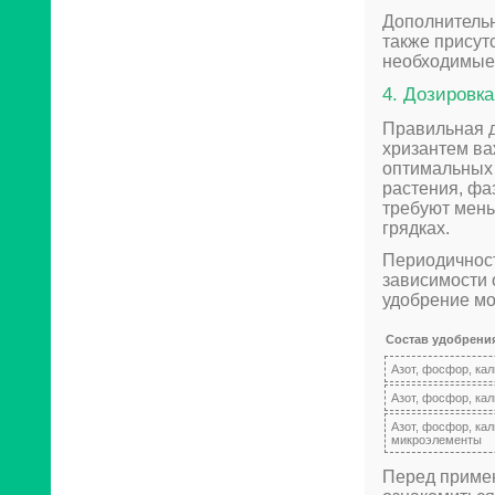
Дополнительн
также присут
необходимые
4. Дозировк
Правильная д
хризантем ва
оптимальных 
растения, фа
требуют мень
грядках.
Периодичност
зависимости 
удобрение мо
Состав удобрени
Азот, фосфор, кал
Азот, фосфор, кал
Азот, фосфор, кал
микроэлементы
Перед примен