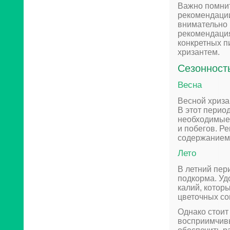
Важно помнит
рекомендаци
внимательно 
рекомендация
конкретных п
хризантем.
Сезонност
Весна
Весной хриза
В этот перио
необходимые
и побегов. Р
содержанием 
Лето
В летний пер
подкорма. Уд
калий, котор
цветочных со
Однако стоит
восприимчивы