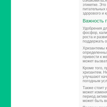
ознакомиться
этикетке. Эт
питательных 
здорового и к
Важность 
Удобрения дл
фосфор, кали
роста и разв
поддержать о
Хризантемы м
определенных
привести к ж
может вызват
Кроме того, 
хризантем. Н
улучшают кач
погодным ус
Также стоит 
может изменя
период актив
может быть в