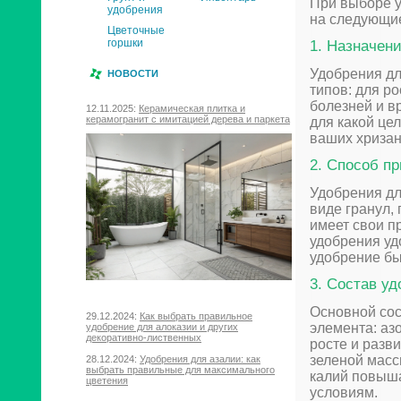
При выборе у
удобрения
на следующи
Цветочные
горшки
1. Назначен
Удобрения дл
НОВОСТИ
типов: для ро
болезней и в
12.11.2025:
Керамическая плитка и
керамогранит с имитацией дерева и паркета
для какой це
ваших хризан
2. Способ п
Удобрения дл
виде гранул,
имеет свои п
удобрения уд
удобрение бы
3. Состав у
Основной сос
29.12.2024:
Как выбрать правильное
элемента: аз
удобрение для алоказии и других
декоративно-лиственных
росте и разв
зеленой масс
28.12.2024:
Удобрения для азалии: как
выбрать правильные для максимального
калий повыша
цветения
условиям.