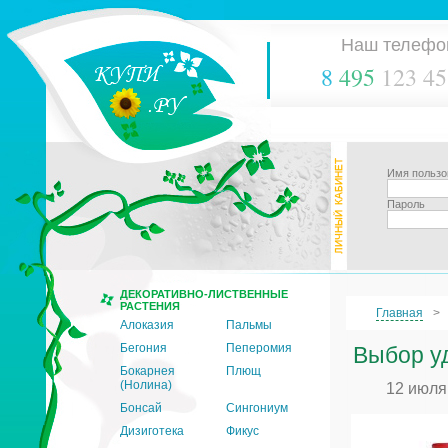
Наш телефо
8
495
123 45
Имя пользо
Пароль
ДЕКОРАТИВНО-ЛИСТВЕННЫЕ
РАСТЕНИЯ
Главная
Алоказия
Пальмы
Бегония
Пеперомия
Выбор уд
Бокарнея
Плющ
(Нолина)
12 июля
Бонсай
Сингониум
Дизиготека
Фикус