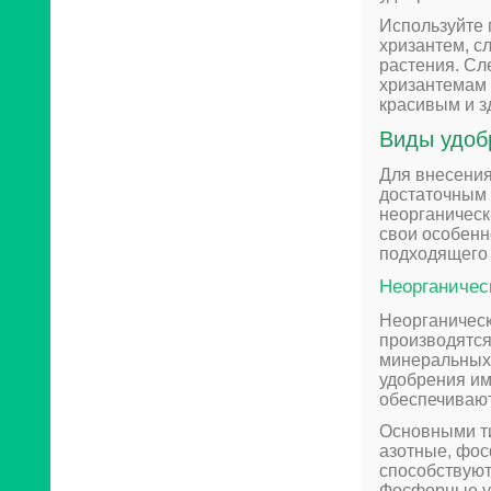
Используйте 
хризантем, с
растения. Сл
хризантемам 
красивым и з
Виды удобр
Для внесения
достаточным 
неорганическ
свои особенн
подходящего 
Неорганичес
Неорганическ
производятся
минеральных 
удобрения им
обеспечивают
Основными ти
азотные, фос
способствуют
Фосфорные у