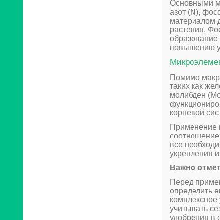
Основными м
азот (N), фос
материалом д
растения. Фо
образование 
повышению ус
Микроэлеме
Помимо макро
таких как желе
молибден (Mo
функциониров
корневой сис
Применение п
соотношение 
все необходи
укрепления и
Важно отмет
Перед примен
определить е
комплексное 
учитывать се
удобрения в 