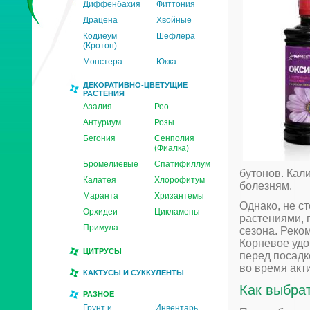
Диффенбахия
Фиттония
Драцена
Хвойные
Кодиеум
Шефлера
(Кротон)
Монстера
Юкка
ДЕКОРАТИВНО-ЦВЕТУЩИЕ
РАСТЕНИЯ
Азалия
Рео
Антуриум
Розы
Бегония
Сенполия
(Фиалка)
Бромелиевые
Спатифиллум
бутонов. Кал
Калатея
Хлорофитум
болезням.
Маранта
Хризантемы
Однако, не с
Орхидеи
Цикламены
растениями, 
Примула
сезона. Реко
Корневое удо
ЦИТРУСЫ
перед посадк
во время акт
КАКТУСЫ И СУККУЛЕНТЫ
Как выбра
РАЗНОЕ
Грунт и
Инвентарь