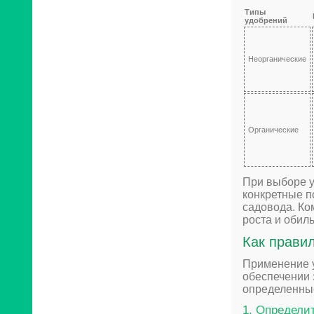
Типы
удобрений
Неорганические
Органические
При выборе у
конкретные п
садовода. Ко
роста и обил
Как прави
Применение у
обеспечении 
определенные
1. Определи