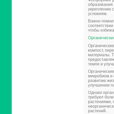
образования 
укреплению с
условиям.
Важно помнит
соответствии
чтобы избеж
Органически
Органические
компост, пер
материалы. Т
предоставля
темпе и улуч
Органические
микробиом и 
развитию жиз
улучшению п
Однако орган
требуют боле
растениями, 
неорганическ
растений.