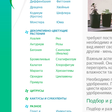
Диффенбахия
Фиттония
Драцена
Хвойные
Кодиеум
Шефлера
(Кротон)
Монстера
Юкка
ДЕКОРАТИВНО-ЦВЕТУЩИЕ
РАСТЕНИЯ
требуют посто
Азалия
Рео
необходимо и
Антуриум
Розы
вид имеет св
Бегония
Сенполия
другим - мен
(Фиалка)
Важным аспе
Бромелиевые
Спатифиллум
растений. Он
Калатея
Хлорофитум
перегореть н
Маранта
Хризантемы
влажности та
Орхидеи
Цикламены
Необходимо п
Примула
удобрениях. 
цвести красо
ЦИТРУСЫ
удобрениями,
КАКТУСЫ И СУККУЛЕНТЫ
Подбор и 
РАЗНОЕ
Подбор и раз
Грунт и
Инвентарь