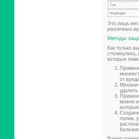
Тля
Медведка
Это лишь нес
различных вр
Методы защ
Как только в
столкнулись,
которые помо
Примене
множест
от вред
Механич
удалить
Примене
можно и
которые
Создани
полив, 
растени
болезня
Важно помнит