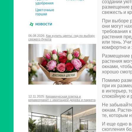
создании уют
удобрения
размещение р
Цветочные
свежесть и к
горшки
При выборе р
НОВОСТИ
они могут на
требования к
06.08.2026:
Как купить цветы: гид по выбору
растения пре
свежего букета
или тень. Уч
комфортно и 
Размещение р
растения мог
окнами, чтоб
хорошо смотр
Помимо разме
при их разме
в интерьер, 
спокойную и 
12.11.2025:
Керамическая плитка и
керамогранит с имитацией дерева и паркета
Не забывайте
окнам. Растен
те, которым 
И еще одно в
скопления бо