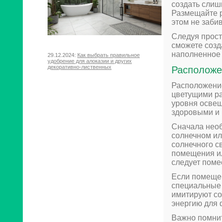
создать слиш
Размещайте р
этом не заби
Следуя прост
сможете созд
наполненное
29.12.2024:
Как выбрать правильное
удобрение для алоказии и других
декоративно-лиственных
Расположе
Расположение
цветущими ра
уровня освещ
здоровыми и
Сначала необ
солнечном ил
солнечного с
помещения ил
следует помес
Если помещен
специальные 
имитируют со
энергию для 
Важно помнит