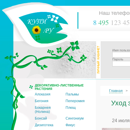
Наш телефо
8
495
123 45
Имя пользо
Пароль
ДЕКОРАТИВНО-ЛИСТВЕННЫЕ
РАСТЕНИЯ
Главная
Алоказия
Пальмы
Бегония
Пеперомия
Уход 
Бокарнея
Плющ
(Нолина)
Бонсай
Сингониум
24 июля
Дизиготека
Фикус