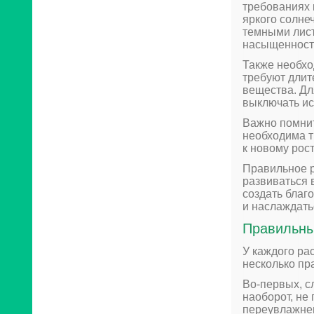
требованиях 
яркого солне
темными лист
насыщенность
Также необхо
требуют длит
вещества. Дл
выключать ис
Важно помнит
необходима т
к новому рост
Правильное р
развиваться 
создать благ
и наслаждать
Правильны
У каждого ра
несколько пр
Во-первых, с
наоборот, не
переувлажнен