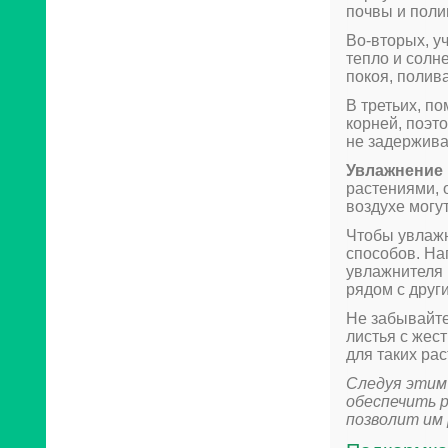
почвы и поли
Во-вторых, у
тепло и солн
покоя, полив
В третьих, п
корней, поэт
не задержива
Увлажнение
растениями, 
воздухе могу
Чтобы увлажн
способов. На
увлажнителя 
рядом с друг
Не забывайте
листья с жес
для таких ра
Следуя этим
обеспечить 
позволит им 