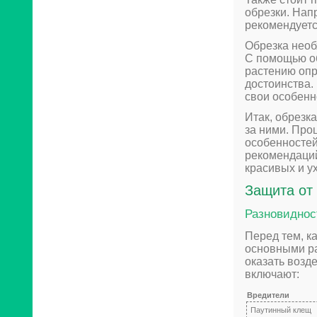
обрезки. Нап
рекомендуетс
Обрезка необ
С помощью о
растению опр
достоинства.
свои особенн
Итак, обрезк
за ними. Про
особенностей
рекомендаций
красивых и у
Защита от
Разновиднос
Перед тем, к
основными ра
оказать возд
включают:
Вредители
Паутинный клещ