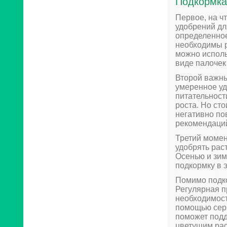
Подкормка
Первое, на ч
удобрений дл
определенное
необходимы р
можно исполь
виде палочек
Второй важны
умеренное у
питательност
роста. Но ст
негативно по
рекомендаций
Третий момен
удобрять раст
Осенью и зим
подкормку в 
Помимо подко
Регулярная п
необходимост
помощью серн
поможет подд
цветущим ра