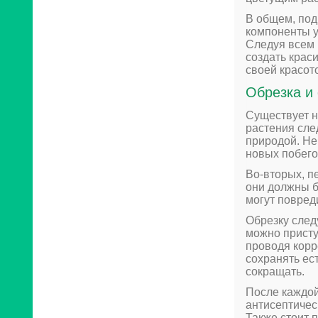
В общем, под
компоненты 
Следуя всем 
создать крас
своей красот
Обрезка и
Существует н
растения сле
природой. Не
новых побегов
Во-вторых, п
они должны б
могут повред
Обрезку след
можно присту
проводя корр
сохранять ес
сокращать.
После каждой
антисептичес
Также стоит 